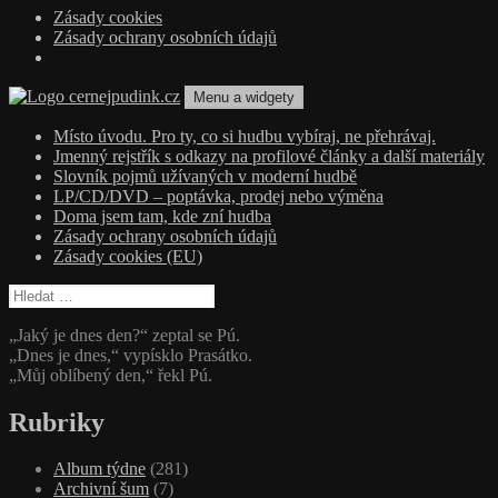
Zásady cookies
Zásady ochrany osobních údajů
Přejít
Menu a widgety
k
obsahu
cernejpudink.cz
Hudební magazín o zapomenutých příbězích, jazzu, alternativě a alb
Místo úvodu. Pro ty, co si hudbu vybíraj, ne přehrávaj.
webu
Jmenný rejstřík s odkazy na profilové články a další materiály
Slovník pojmů užívaných v moderní hudbě
LP/CD/DVD – poptávka, prodej nebo výměna
Doma jsem tam, kde zní hudba
Zásady ochrany osobních údajů
Zásady cookies (EU)
Vyhledávání
„Jaký je dnes den?“ zeptal se Pú.
„Dnes je dnes,“ vypísklo Prasátko.
„Můj oblíbený den,“ řekl Pú.
Rubriky
Album týdne
(281)
Archivní šum
(7)