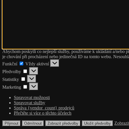
Abychom poskytli co nejlepší služby, používáme k ukládání a/nebo př
je chování při procházení nebo jedinečná ID na tomto webu. Nesouhlas
Funkční
Funkční
Vždy aktivní
Předvolby
Předvolby
Statistiky
Statistiky
Marketing
Marketing
Spravovat možnosti
Spravovat služby
Správa {vendor_count} prodejců
Přečtěte si více o těchto účelech
Zobrazi
Přijmout
Odmítnout
Zobrazit předvolby
Uložit předvolby