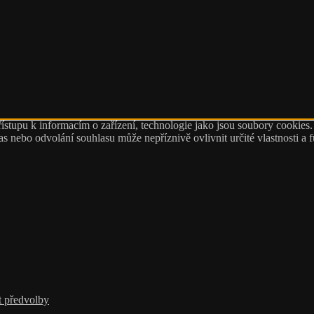
ístupu k informacím o zařízení, technologie jako jsou soubory cookies
 nebo odvolání souhlasu může nepříznivě ovlivnit určité vlastnosti a 
t předvolby