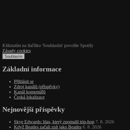
Kliknutím na tlačítko 'Souhlasím' povolíte Spotify
Zásady cookies
Souhlasím
Základní informace
Přihlásit se
Zdroj kanálů (příspěvky)
Kanál komentářů
Česká lokalizace
Nejnovější příspěvky
Skye Edwards: hlas, který zpomalil trip‑hop
7. 8. 2026
Když Beatles začali znít jako Beatles
6. 8. 2026