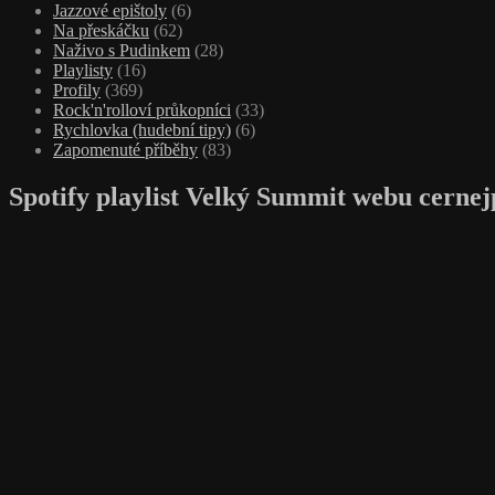
Jazzové epištoly
(6)
Na přeskáčku
(62)
Naživo s Pudinkem
(28)
Playlisty
(16)
Profily
(369)
Rock'n'rolloví průkopníci
(33)
Rychlovka (hudební tipy)
(6)
Zapomenuté příběhy
(83)
Spotify playlist Velký Summit webu cernej