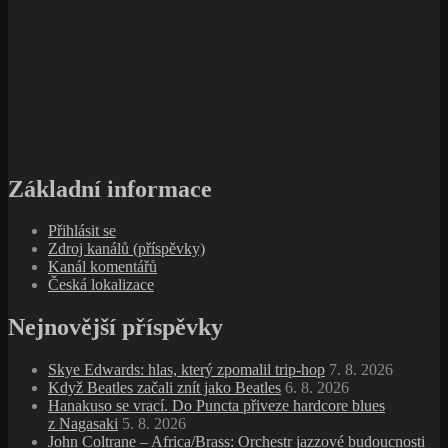
Základní informace
Přihlásit se
Zdroj kanálů (příspěvky)
Kanál komentářů
Česká lokalizace
Nejnovější příspěvky
Skye Edwards: hlas, který zpomalil trip‑hop
7. 8. 2026
Když Beatles začali znít jako Beatles
6. 8. 2026
Hanakuso se vrací. Do Puncta přiveze hardcore blues
z Nagasaki
5. 8. 2026
John Coltrane – Africa/Brass: Orchestr jazzové budoucnosti