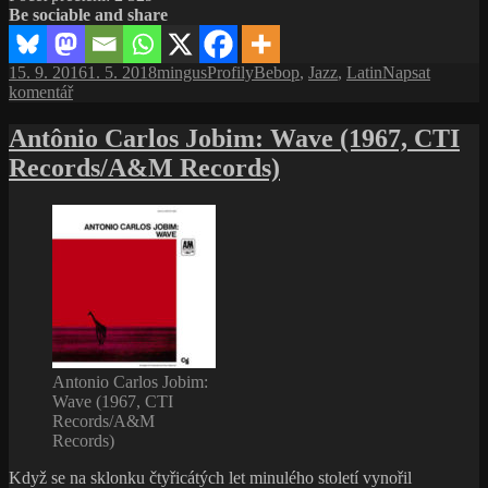
Be sociable and share
zahraná
nota
měla
Publikováno:
Autor:
Rubriky:
Štítky:
15. 9. 2016
1. 5. 2018
mingus
Profily
Bebop
,
Jazz
,
Latin
Napsat
smysl
pro
komentář
text
s
Antônio Carlos Jobim: Wave (1967, CTI
názvem
Records/A&M Records)
Fats
Navarro,
každá
zahraná
nota
měla
smysl
Antonio Carlos Jobim:
Wave (1967, CTI
Records/A&M
Records)
Když se na sklonku čtyřicátých let minulého století vynořil