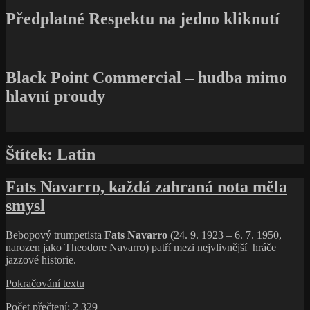
Předplatné Respektu na jedno kliknutí
Black Point Commercial – hudba mimo
hlavní proudy
Štítek:
Latin
Fats Navarro, každá zahraná nota měla
smysl
Bebopový trumpetista
Fats Navarro
(24. 9. 1923 – 6. 7. 1950,
narozen jako Theodore Navarro) patří mezi nejvlivnější hráče
jazzové historie.
Fats
Pokračování textu
Navarro,
Počet přečtení:
2 329
každá