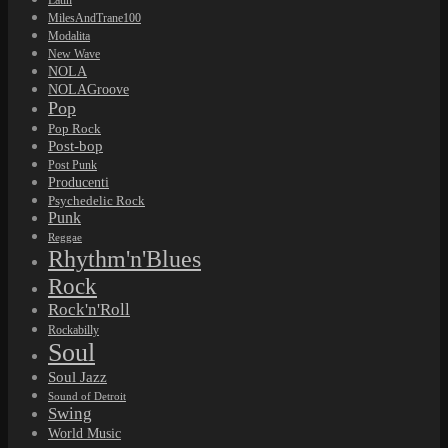
Latin
MilesAndTrane100
Modalita
New Wave
NOLA
NOLAGroove
Pop
Pop Rock
Post-bop
Post Punk
Producenti
Psychedelic Rock
Punk
Reggae
Rhythm'n'Blues
Rock
Rock'n'Roll
Rockabilly
Soul
Soul Jazz
Sound of Detroit
Swing
World Music