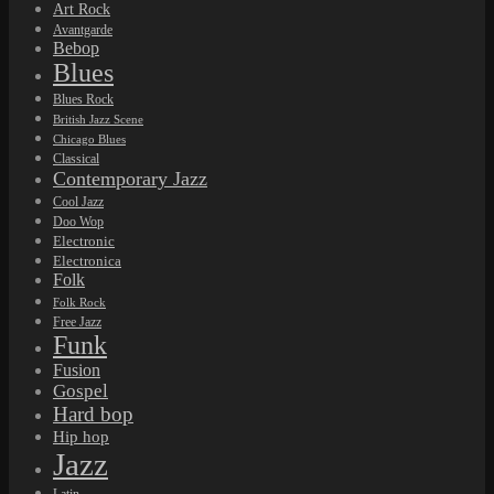
Art Rock
Avantgarde
Bebop
Blues
Blues Rock
British Jazz Scene
Chicago Blues
Classical
Contemporary Jazz
Cool Jazz
Doo Wop
Electronic
Electronica
Folk
Folk Rock
Free Jazz
Funk
Fusion
Gospel
Hard bop
Hip hop
Jazz