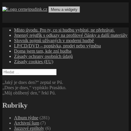
Přejít
k
Menu a widgety
obsahu
cernejpudink.cz
Hudební magazín o zapomenutých příbězích, jazzu, alternativě
webu
a albech s hlubším kontextem
Místo úvodu. Pro ty, co si hudbu vybíraj, ne přehrávaj.
Jmenný rejstřík s odkazy na profilové články a další materiály
Slovník pojmů užívaných v moderní hudbě
LP/CD/DVD – poptávka, prodej nebo výměna
Doma jsem tam, kde zní hudba
Zásady ochrany osobních údajů
Zásady cookies (EU)
Vyhledávání
„Jaký je dnes den?“ zeptal se Pú.
„Dnes je dnes,“ vypísklo Prasátko.
„Můj oblíbený den,“ řekl Pú.
Rubriky
Album týdne
(281)
Archivní šum
(7)
Jazzové epištoly
(6)