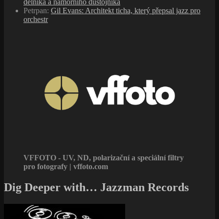
pro fotografy | vffoto.com
Dig Deeper with… Jazzman Records
forget what you think you know about
jazz music!
John Peel Wiki
Štítky