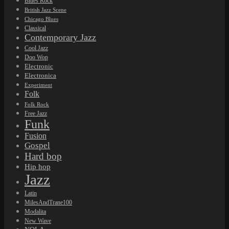
Jazz
Latin
MilesAndTrane100
Modalita
New Wave
NOLA
NOLAGroove
Pop
Pop Rock
Post-bop
Post Punk
Producenti
Psychedelic Rock
Punk
Reggae
Rhythm'n'Blues
Rock
Rock'n'Roll
Rockabilly
Soul
Soul Jazz
Swing