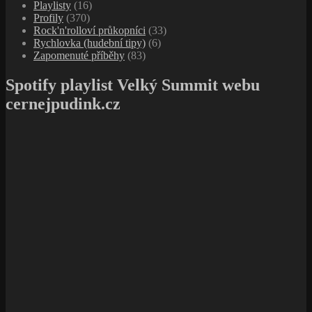
Playlisty
(16)
Profily
(370)
Rock'n'rolloví průkopníci
(33)
Rychlovka (hudební tipy)
(6)
Zapomenuté příběhy
(83)
Spotify playlist Velký Summit webu
cernejpudink.cz
Základní informace
Přihlásit se
Zdroj kanálů (příspěvky)
Kanál komentářů
Česká lokalizace