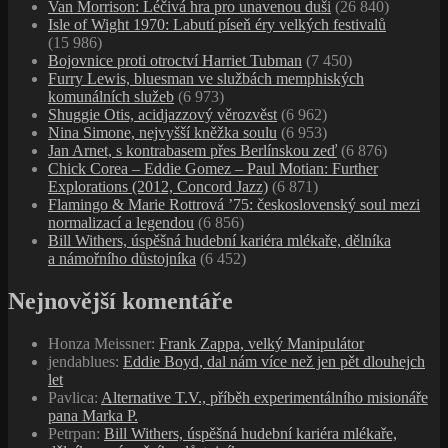
Honza Meissner
:
Frank Zappa, velký Manipulátor
jendablues
:
Eddie Boyd, dal nám více než jen pět dlouhejch
let
Pavlica
:
Alternative T.V., příběh experimentálního misionáře
pana Marka P.
Petrpan
:
Bill Withers, úspěšná hudební kariéra mlékaře,
dělníka a námořního důstojníka
Petrpan
:
Gil Evans: Architekt ticha, který přepsal jazz pro
orchestr
VFFOTO - UV, ND, polarizační a speciální filtry