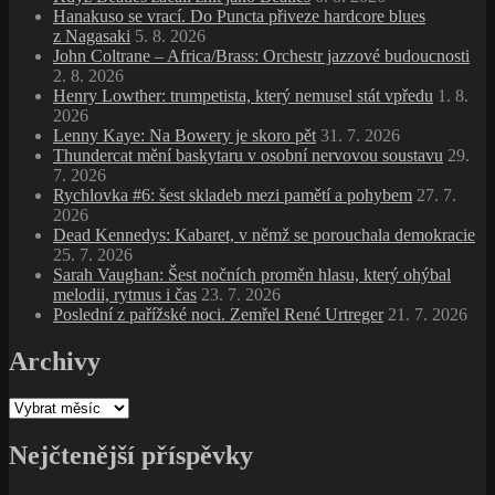
Archivy
Nejčtenější příspěvky
Van Morrison: Léčivá hra pro unavenou duši
(26 840)
Isle of Wight 1970: Labutí píseň éry velkých festivalů
(15 986)
Bojovnice proti otroctví Harriet Tubman
(7 450)
Furry Lewis, bluesman ve službách memphiských
komunálních služeb
(6 973)
Shuggie Otis, acidjazzový věrozvěst
(6 962)
Nina Simone, nejvyšší kněžka soulu
(6 953)
Jan Arnet, s kontrabasem přes Berlínskou zeď
(6 876)
Chick Corea – Eddie Gomez – Paul Motian: Further
Explorations (2012, Concord Jazz)
(6 871)
Flamingo & Marie Rottrová ’75: československý soul mezi
normalizací a legendou
(6 856)
Bill Withers, úspěšná hudební kariéra mlékaře, dělníka
a námořního důstojníka
(6 452)
Nejnovější komentáře