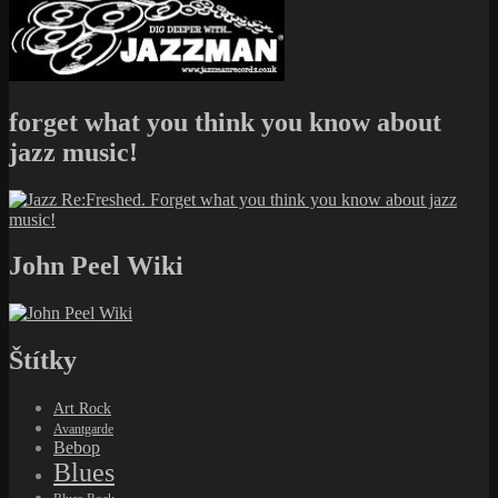
Art Rock
Avantgarde
Bebop
Blues
Blues Rock
British Jazz Scene
Chicago Blues
Classical
Contemporary Jazz
Cool Jazz
Doo Wop
Electronic
Electronica
Experiment
Folk
Folk Rock
Free Jazz
Funk
Fusion
Gospel
Hard bop
Hip hop