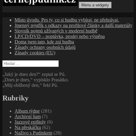
Menu a widgety
cernejpudink.cz
Hudební magazín o zapomenutých příbězích, jazzu, alternativě
Místo úvodu. Pro ty, co si hudbu vybíraj, ne přehrávaj.
a albech s hlubším kontextem
Jmenný rejstřík s odkazy na profilové články a další materiály
Slovník pojmů užívaných v moderní hudbě
LP/CD/DVD – poptávka, prodej nebo výměna
Doma jsem tam, kde zní hudba
Zásady ochrany osobních údajů
Zásady cookies (EU)
Vyhledávání
„Jaký je dnes den?“ zeptal se Pú.
„Dnes je dnes,“ vypísklo Prasátko.
„Můj oblíbený den,“ řekl Pú.
Rubriky
Album týdne
(281)
Archivní šum
(7)
Jazzové epištoly
(6)
Na přeskáčku
(62)
Naživo s Pudinkem
(28)