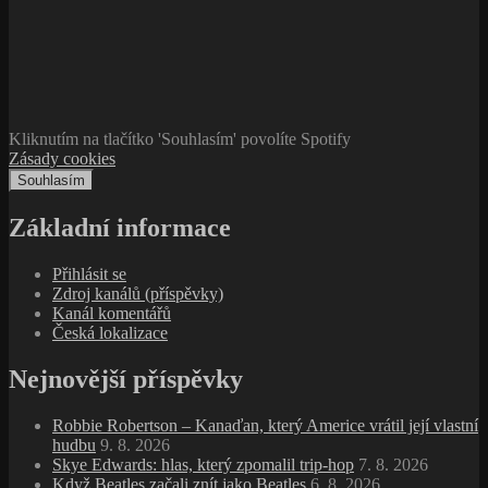
Nejnovější příspěvky
Robbie Robertson – Kanaďan, který Americe vrátil její vlastní
hudbu
9. 8. 2026
Skye Edwards: hlas, který zpomalil trip‑hop
7. 8. 2026
Když Beatles začali znít jako Beatles
6. 8. 2026
Hanakuso se vrací. Do Puncta přiveze hardcore blues
Kliknutím na tlačítko 'Souhlasím' povolíte Spotify
z Nagasaki
5. 8. 2026
Zásady cookies
John Coltrane – Africa/Brass: Orchestr jazzové budoucnosti
Souhlasím
2. 8. 2026
Henry Lowther: trumpetista, který nemusel stát vpředu
1. 8.
2026
Lenny Kaye: Na Bowery je skoro pět
31. 7. 2026
Thundercat mění baskytaru v osobní nervovou soustavu
29.
7. 2026
Rychlovka #6: šest skladeb mezi pamětí a pohybem
27. 7.
2026
Dead Kennedys: Kabaret, v němž se porouchala demokracie
25. 7. 2026
Sarah Vaughan: Šest nočních proměn hlasu, který ohýbal
melodii, rytmus i čas
23. 7. 2026
Poslední z pařížské noci. Zemřel René Urtreger
21. 7. 2026
Archivy