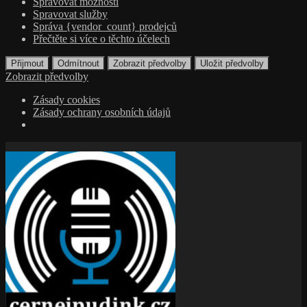
Spravovat možnosti
Spravovat služby
Správa {vendor_count} prodejců
Přečtěte si více o těchto účelech
Přijmout
Odmítnout
Zobrazit předvolby
Uložit předvolby
Zobrazit předvolby
Zásady cookies
Zásady ochrany osobních údajů
Přejít
k
obsahu
webu