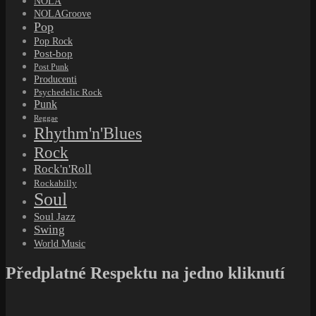
World Music
Předplatné Respektu na jedno kliknutí
Black Point Commercial – hudba mimo
hlavní proudy
Štítek:
Bounce
Hot 8 Brass Band: Když se dechová
kapela stane životním příběhem
Hudba, která přežila bouře, ztráty i vlastní stíny
#NOLAGroove