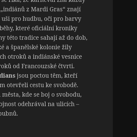
í „indiánů z Mardi Gras“ znají
í uši pro hudbu, oči pro barvy
běhy, které oficiální kroniky
y této tradice sahají až do dob,
é a španělské kolonie žily
ých otroků a indiánské vesnice
kroků od Francouzské čtvrti.
dians
jsou poctou těm, kteří
 otevřeli cestu ke svobodě.
u města, kde se boj o svobodu,
ojnost odehrával na ulicích –
 bubnů.