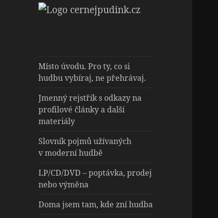
Hudební magazín
cernejpudink.cz
o zapomenutých příbězích,
jazzu, alternativě a albech
s hlubším kontextem
Místo úvodu. Pro ty, co si
hudbu vybíraj, ne přehrávaj.
Jmenný rejstřík s odkazy na
profilové články a další
materiály
Slovník pojmů užívaných
v moderní hudbě
LP/CD/DVD – poptávka, prodej
nebo výměna
Doma jsem tam, kde zní hudba