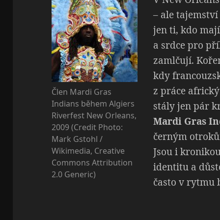
– ale tajemstv
jen ti, kdo maj
a srdce pro pří
zamlčují. Kořen
kdy francouzsk
z práce africk
Člen Mardi Gras
Indians během Algiers
stály jen pár 
Riverfest New Orleans,
Mardi Gras In
2009 (Credit Photo:
černým otrokům
Mark Gstohl /
Wikimedia, Creative
Jsou i kroniko
Commons Attribution
identitu a důst
2.0 Generic)
často v rytmu