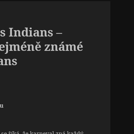
s Indians –
nejméně známé
ans
du
se říká, že karneval zná každý