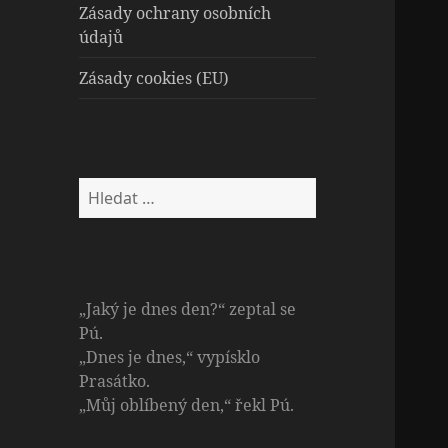
Zásady ochrany osobních
údajů
Zásady cookies (EU)
Vyhledávání
„Jaký je dnes den?“ zeptal se
Pú.
„Dnes je dnes,“ vypísklo
Prasátko.
„Můj oblíbený den,“ řekl Pú.