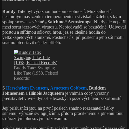
texaská tenorsaxofonová dynastie
Buddy Tate
byl výraznou hudební osobností. Muzikálností,
nesmírným nasazením a temperamentem si získal každého, s kým
spolupracoval – včetně
„Satchmo“ Armstronga
. Nikdy ale nepatřil
mezi sortu jazzových virtuozů. Nepředváděl se bezúčelně. Udivoval
prostou a střídmou sólovou hrou, jež se ideálně hodila do
velkokapelových aranžmá. Posluchač si při poslechu jeho sól mohl
snadno představit nějaký příběh.
Buddy Tate: Swinging
Like Tate (1958, Felsted
Records)
S
Herschelem Evansem
,
Arnettem Cobbem
,
Buddem
Johnsonem
a
Illinois Jacquetem
je vnímán coby výrazný
představitel vlivné dynastie texaských jazzových tenorsaxofonistů.
Její příslušníci jsou na první poslech snadno rozeznatelní díky
silnému, výrazně swingujícímu, přitom procítěnému a plnému tónu
s důrazným bluesovým frázováním.
Začíná ve druhé polovině dvacátých let minulého století v texaském