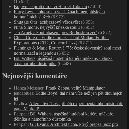
(15 984)
Bojovnice proti otroctví Harriet Tubman
(7 450)
Furry Lewis, bluesman ve službách memphiských
komunálních služeb
(6 972)
Shuggie Otis, acidjazzový věrozvěst
(6 958)
Nina Simone, nejvyšší kněžka soulu
(6 952)
Jan Arnet, s kontrabasem přes Berlínskou zeď
(6 872)
Chick Corea – Eddie Gomez – Paul Motian: Further
Explorations (2012, Concord Jazz)
(6 871)
Flamingo & Marie Rottrová ’75: československý soul mezi
normalizací a legendou
(6 852)
Bill Withers, úspěšná hudební kariéra mlékaře, dělníka
a námořního důstojníka
(6 448)
Nejnovější komentáře
Honza Meissner
:
Frank Zappa, velký Manipulátor
jendablues
:
Eddie Boyd, dal nám více než jen pět dlouhejch
let
Pavlica
:
Alternative T.V., příběh experimentálního misionáře
pana Marka P.
Petrpan
:
Bill Withers, úspěšná hudební kariéra mlékaře,
dělníka a námořního důstojníka
Petrpan
:
Gil Evans: Architekt ticha, který přepsal jazz pro