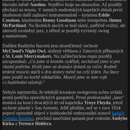
hlavním městě
Austinu
. Nejdříve hraje na altsaxofon. Až později
přechází na tenora. V tamních studentských kapelách sbírali první
zkušenosti další zajímaví instrumentalisté – kytarista
Eddie
Condom
, klarinetista
Benny Goodman
nebo trumpetista
Jimmy
McPartland
. Na školních akcích se hrál rázný, patřičně svižný, ale
zároveň uvolněný jazz, z něhož se později vyvinuly swing
a mainstream.
Dalšími Buddyho štacemi jsou desetičlenný orchestr
McCloud’s Night Owl
, složený většinou z Tateových příbuzných
a
St. Louis Merrymakers
. Na začátečnickou etapu později
zavzpomínal: „
Co jsme si hraním vydělali, nechávali jsme si pro
vlastní potřebu. Hráli jsme za dvanáct dolarů za večer. Rodině
tenkrát muselo stačit o dva dolary méně na celý týden. Na štace
jsme jezdili na korbě náklaďáku. Museli jsme se tam vejít
i s hudebními nástroji
.“
Nebylo tajemstvím, že tehdejší texaskou swingovou scénu ovládá
pestrá partička opravdických gangsterů. První profesionální „lano“
dostává na konci dvacátých let od kapelníka
Troye Floyda
, jehož
orchestr působí v San Antoniu. Ještě předtím, než se v roce 1934
poprvé epizodně objeví v krátkodeché embryonální sestavě
kapely
Counta Basieho
, prochází tanečními partami pod vedením
Andyho
Kirka
a
Terence Holdera
.