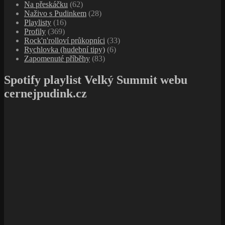
Na přeskáčku
(62)
Naživo s Pudinkem
(28)
Playlisty
(16)
Profily
(369)
Rock'n'rolloví průkopníci
(33)
Rychlovka (hudební tipy)
(6)
Zapomenuté příběhy
(83)
Spotify playlist Velký Summit webu
cernejpudink.cz