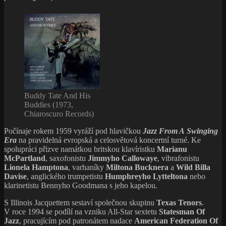
Buddy Tate And His
Buddies (1973,
Chiaroscuro Records)
Počínaje rokem 1959 vyráží pod hlavičkou
Jazz From A Swinging
Era
na pravidelná evropská a celosvětová koncertní turné. Ke
spolupráci přizve namátkou britskou klavíristku
Marianu
McPartland
, saxofonistu
Jimmyho Callowaye
, vibrafonistu
Lionela Hamptona
, varhaníky
Miltona Bucknera
a
Wild Billa
Davise
, anglického trumpetistu
Humphreyho Lytteltona
nebo
klarinetistu Bennyho Goodmana s jeho kapelou.
S Illinois Jacquettem sestaví společnou skupinu
Texas Tenors
.
V roce 1994 se podílí na vzniku All-Star sextetu
Statesman Of
Jazz
, pracujícím pod patronátem nadace
American Federation Of