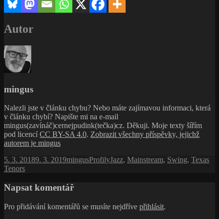
Autor
mingus
Nalezli jste v článku chybu? Nebo máte zajímavou informaci, která
v článku chybí? Napište mi na e-mail
mingus(zavínáč)cernejpudink(tečka)cz. Děkuji. Moje texty šířím
pod licencí
CC BY-SA 4.0
.
Zobrazit všechny příspěvky, jejichž
autorem je mingus
Publikováno:
Autor:
Rubriky:
Štítky:
5. 3. 2018
9. 3. 2019
mingus
Profily
Jazz
,
Mainstream
,
Swing
,
Texas
Tenors
Napsat komentář
Pro přidávání komentářů se musíte nejdříve
přihlásit
.