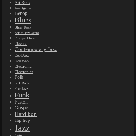
Art Rock
Avantgarde
Bebop
Blues
Blues Rock
British Jazz Scene
Chicago Blues
Classical
Contemporary Jazz
Cool Jazz
Doo Wop
Electronic
Electronica
Folk
Folk Rock
Free Jazz
Funk
Fusion
Gospel
Hard bop
Hip hop
Jazz