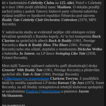
let v harlemském
Celebrity Clubu
na
125. ulici
. Právě v Celebrity
se v roce 1960 zrodil ztřeštěný tanec
Madison
. O dekádu později
zachytí jednu z podob Tateovy klubové party výborná nahrávka
vydaná nejdříve ve Spolkové republice Německo pod názvem
Buddy Tate Celebrity Club Orchestra: Unbroken
(1970, MPS
Records).
V nahrávacím studiu se evidentně nejlépe cítil obklopen svými
bývalými spoluhráči z Basieho kapely. Ať to byl trumpetista
Buck
Clayton
na společných albech
Buck & Buddy
(1961, Prestige
Records) a
Buck & Buddy Blow The Blues
(1961, Prestige
Records) nebo oba sólisté, doplněni o trombonistu
Dickyho Wellse
a bubeníka
Jo Jonese
, na LP desce
Swinging Like Tate
(1958,
Felsted Records).
Mezi další Tateovy zajímavé nahrávky patří dlouhohrající deska
Groovin‘ With Buddy Tate
(1961, Prestige Records) a především
společné dílo
Tate-A-Tate
(1960, Prestige Records)
s
Ellingtonovým trumpetistou
Clarkem Terrym
. Z pozdějších
titulů by neměla zapadnout LP deska
Kansas City Joys
(1974, Sonet
Records), na níž Buddy zrekapituloval tehdejší klubovou spolupráci
se saxofonistou
Paulem Quinichettem
a pianistou
Jayem
McShannem
.
jazz ze swingové éry