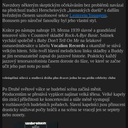
Navzdory některým skeptickým očekáváním bez problémů navázal
na předchozí tradici Herschelových „kansaských duelů“ s dalším
hvězdným členem saxofonové sekce
Lesterem Youngem
.
Bonusem pro náročné fanoušky byl jeho vlastní styl.
Krátce po nástupu nahraje 19. března 1939 slavné a grandiózní
tenorové sólo v Countově skladbě
Rock-A-Bye Basie
. Snímek
vychází společně s
Baby Don’t Tell On Me
na šelakové
osmasedmdesátce u labelu
Vocalion Records
a okamžitě se stává
velkým hitem. Sólo tvoří hlavní melodickou linku skladby a Buddy
se jím nesmazatelně zapsal do jazzové historie. Prakticky každý
jazzový tenorsaxofonista časem doroste do fáze, ve které se začne
učit jeho part notu po notě.
veleúspěšná sólová a studiová dráha plus dvacet jedna let na pódiu celebrity clubu
Po Druhé světové válce se hudební scéna začíná měnit.
Producentům se přestává vyplácet najímat velká tělesa. Velké kapely
tím ztrácí příležitosti ke koncertování a stále méně vystupují
v rozhlasových hudebních pořadech. Slavní kapelníci jsou přinuceni
drasticky snižovat počty hráčů a na scénu se vracejí jen se septety
nebo nonety.