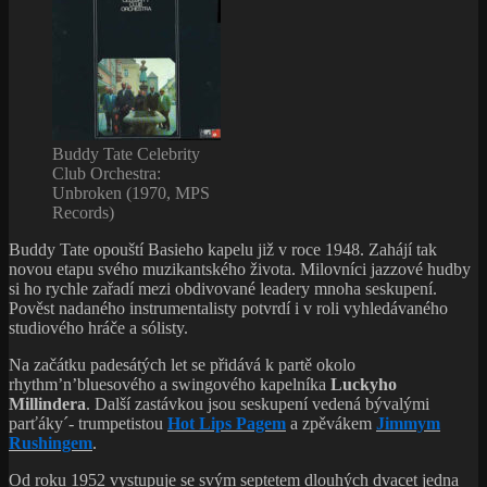
Buddy Tate Celebrity
Club Orchestra:
Unbroken (1970, MPS
Records)
Buddy Tate opouští Basieho kapelu již v roce 1948. Zahájí tak
novou etapu svého muzikantského života. Milovníci jazzové hudby
si ho rychle zařadí mezi obdivované leadery mnoha seskupení.
Pověst nadaného instrumentalisty potvrdí i v roli vyhledávaného
studiového hráče a sólisty.
Na začátku padesátých let se přidává k partě okolo
rhythm’n’bluesového a swingového kapelníka
Luckyho
Millindera
. Další zastávkou jsou seskupení vedená bývalými
parťáky´- trumpetistou
Hot Lips Pagem
a zpěvákem
Jimmym
Rushingem
.
Od roku 1952 vystupuje se svým septetem dlouhých dvacet jedna