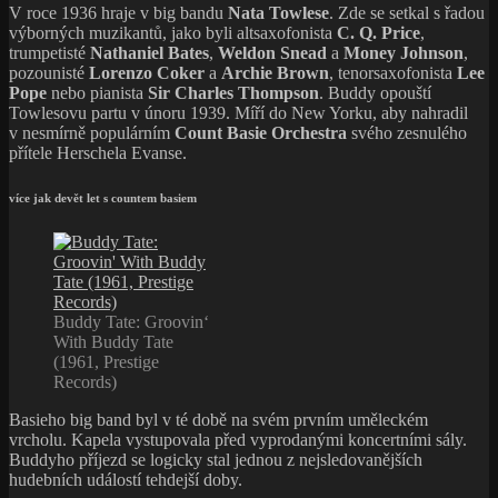
V roce 1936 hraje v big bandu
Nata Towlese
. Zde se setkal s řadou
výborných muzikantů, jako byli altsaxofonista
C. Q. Price
,
trumpetisté
Nathaniel Bates
,
Weldon Snead
a
Money Johnson
,
pozounisté
Lorenzo Coker
a
Archie Brown
, tenorsaxofonista
Lee
Pope
nebo pianista
Sir Charles Thompson
. Buddy opouští
Towlesovu partu v únoru 1939. Míří do New Yorku, aby nahradil
v nesmírně populárním
Count Basie Orchestra
svého zesnulého
přítele Herschela Evanse.
více jak devět let s countem basiem
Buddy Tate: Groovin‘
With Buddy Tate
(1961, Prestige
Records)
Basieho big band byl v té době na svém prvním uměleckém
vrcholu. Kapela vystupovala před vyprodanými koncertními sály.
Buddyho příjezd se logicky stal jednou z nejsledovanějších
hudebních událostí tehdejší doby.