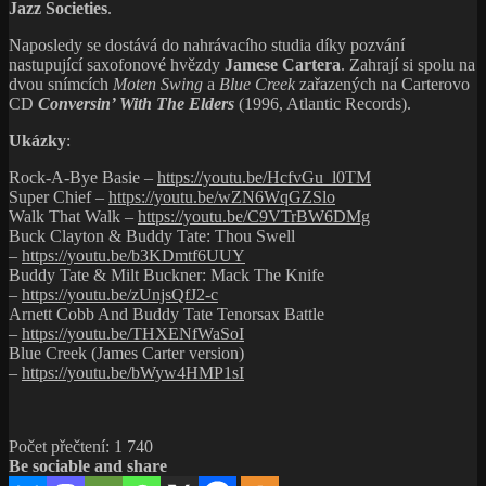
Jazz Societies
.
Naposledy se dostává do nahrávacího studia díky pozvání
nastupující saxofonové hvězdy
Jamese Cartera
. Zahrají si spolu na
dvou snímcích
Moten Swing
a
Blue Creek
zařazených na Carterovo
CD
Conversin’ With The Elders
(1996, Atlantic Records).
Ukázky
:
Rock-A-Bye Basie –
https://youtu.be/HcfvGu_l0TM
Super Chief –
https://youtu.be/wZN6WqGZSlo
Walk That Walk –
https://youtu.be/C9VTrBW6DMg
Buck Clayton & Buddy Tate: Thou Swell
–
https://youtu.be/b3KDmtf6UUY
Buddy Tate & Milt Buckner: Mack The Knife
–
https://youtu.be/zUnjsQfJ2-c
Arnett Cobb And Buddy Tate Tenorsax Battle
–
https://youtu.be/THXENfWaSoI
Blue Creek (James Carter version)
–
https://youtu.be/bWyw4HMP1sI
Počet přečtení:
1 740
Be sociable and share