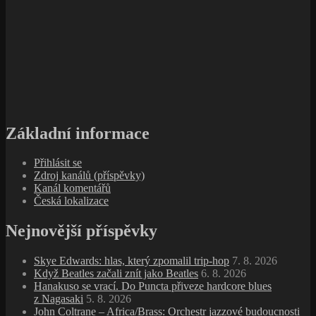
Základní informace
Přihlásit se
Zdroj kanálů (příspěvky)
Kanál komentářů
Česká lokalizace
Nejnovější příspěvky
Skye Edwards: hlas, který zpomalil trip‑hop
7. 8. 2026
Když Beatles začali znít jako Beatles
6. 8. 2026
Hanakuso se vrací. Do Puncta přiveze hardcore blues
z Nagasaki
5. 8. 2026
John Coltrane – Africa/Brass: Orchestr jazzové budoucnosti