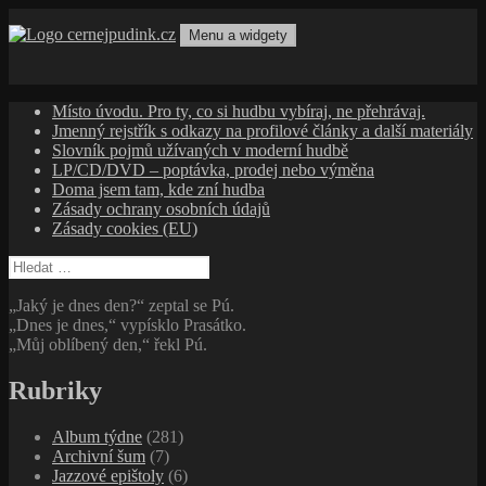
Přejít
k
Menu a widgety
obsahu
cernejpudink.cz
Hudební magazín o zapomenutých příbězích, jazzu, alternativě
webu
a albech s hlubším kontextem
Místo úvodu. Pro ty, co si hudbu vybíraj, ne přehrávaj.
Jmenný rejstřík s odkazy na profilové články a další materiály
Slovník pojmů užívaných v moderní hudbě
LP/CD/DVD – poptávka, prodej nebo výměna
Doma jsem tam, kde zní hudba
Zásady ochrany osobních údajů
Zásady cookies (EU)
Vyhledávání
„Jaký je dnes den?“ zeptal se Pú.
„Dnes je dnes,“ vypísklo Prasátko.
„Můj oblíbený den,“ řekl Pú.
Rubriky
Album týdne
(281)
Archivní šum
(7)
Jazzové epištoly
(6)