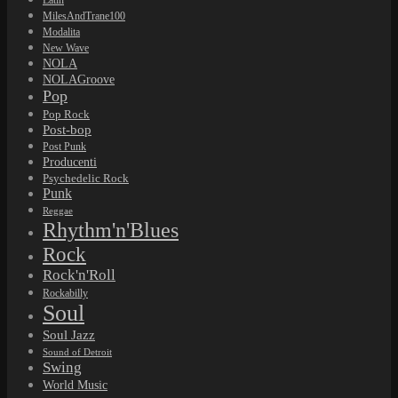
Latin
MilesAndTrane100
Modalita
New Wave
NOLA
NOLAGroove
Pop
Pop Rock
Post-bop
Post Punk
Producenti
Psychedelic Rock
Punk
Reggae
Rhythm'n'Blues
Rock
Rock'n'Roll
Rockabilly
Soul
Soul Jazz
Sound of Detroit
Swing
World Music