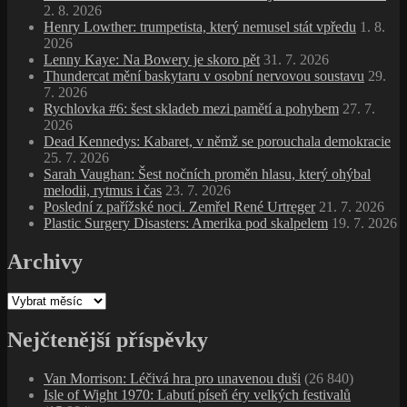
2. 8. 2026
Henry Lowther: trumpetista, který nemusel stát vpředu
1. 8.
2026
Lenny Kaye: Na Bowery je skoro pět
31. 7. 2026
Thundercat mění baskytaru v osobní nervovou soustavu
29.
7. 2026
Rychlovka #6: šest skladeb mezi pamětí a pohybem
27. 7.
2026
Dead Kennedys: Kabaret, v němž se porouchala demokracie
25. 7. 2026
Sarah Vaughan: Šest nočních proměn hlasu, který ohýbal
melodii, rytmus i čas
23. 7. 2026
Poslední z pařížské noci. Zemřel René Urtreger
21. 7. 2026
Plastic Surgery Disasters: Amerika pod skalpelem
19. 7. 2026
Archivy
Archivy
Nejčtenější příspěvky
Van Morrison: Léčivá hra pro unavenou duši
(26 840)
Isle of Wight 1970: Labutí píseň éry velkých festivalů