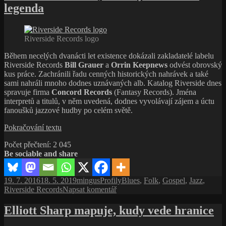
legenda
Ja
Hn
au
ja
Riverside Records logo
mš
Mi
Během necelých dvanácti let existence dokázali zakladatelé labelu
Ja
Riverside Records
Bill Grauer
a
Orrin Keepnews
odvést obrovský
kus práce. Zachránili řadu cenných historických nahrávek a také
sami nahráli mnoho dodnes uznávaných alb. Katalog Riverside dnes
spravuje firma
Concord Records
(Fantasy Records). Jména
interpretů a titulů, v něm uvedená, dodnes vyvolávají zájem a úctu
fanoušků jazzové hudby po celém světě.
Riverside
Pokračování textu
Records,
Počet přečtení:
2 045
další
Be sociable and share
vydavatelská
legenda
Publikováno:
Autor:
Rubriky:
Štítky:
19. 7. 2016
18. 5. 2019
mingus
Profily
Blues
,
Folk
,
Gospel
,
Jazz
,
pro
Riverside Records
Napsat komentář
text
s
Elliott Sharp mapuje, kudy vede hranice
názvem
Riverside