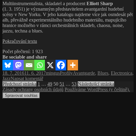
Multiinstrumentalista, skladatel a producent
Elliott Sharp
Records,
(1. 3. 1951) je významným představitelem avantgardní hudební
další
scény v New Yorku. V jeho katalogu najdeme více jak osmdesát pět
vydavatelská
alb, převážně experimentálního hudebního materiálu, mapujícího
legenda
hranice možného v rámci orchestrálních skladeb, chaosu, noise,
jazzu, techna a blues.
Elliott
Pokračování textu
Sharp
Počet přečtení:
1 923
mapuje,
Be sociable and share
kudy
vede
hranice
Publikováno:
Autor:
Rubriky:
Štítky:
18. 7. 2016
11. 6. 2017
mingus
Profily
Avantgarde
,
Blues
,
Electronica
,
pro
Jazz
Napsat komentář
Stránkování
Stránka:
text
Stránka:
Stránka:
Stránka:
Stránka:
Předchozí stránka
1
…
49
50
51
…
53
Následující stránka
s
Zásady ochrany osobních údajů
Používáme WordPress (v češtině).
příspěvků
názvem
Spravovat souhlas
Elliott
Sharp
mapuje,
kudy
vede
hranice