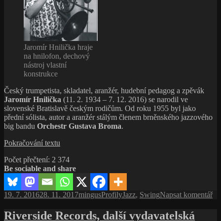
All-
Stars:
Elida
(2005,
Indies
Jaromír Hnilička hraje
Records)
na hnilofon, dechový
nástroj vlastní
konstrukce
Český trumpetista, skladatel, aranžér, hudební pedagog a zpěvák
Jaromír Hnilička
(11. 2. 1934 – 7. 12. 2016) se narodil ve
slovenské Bratislavě českým rodičům. Od roku 1955 byl jako
přední sólista, autor a aranžér stálým členem brněnského jazzového
big bandu
Orchestr Gustava Broma
.
Jaromír
Pokračování textu
Hnilička,
Počet přečtení:
2 374
autor
Be sociable and share
jazzové
mše
Missa
Publikováno:
Autor:
Rubriky:
Štítky:
pr
19. 7. 2016
28. 11. 2017
mingus
Profily
Jazz
,
Swing
Napsat komentář
Jazz
tex
s
Riverside Records, další vydavatelská
ná