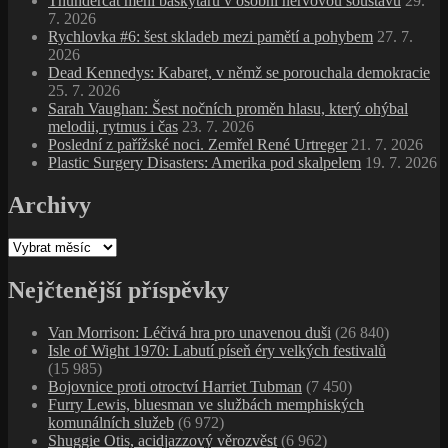
Thundercat mění baskytaru v osobní nervovou soustavu
29.
7. 2026
Rychlovka #6: šest skladeb mezi pamětí a pohybem
27. 7.
2026
Dead Kennedys: Kabaret, v němž se porouchala demokracie
25. 7. 2026
Sarah Vaughan: Šest nočních proměn hlasu, který ohýbal
melodii, rytmus i čas
23. 7. 2026
Poslední z pařížské noci. Zemřel René Urtreger
21. 7. 2026
Plastic Surgery Disasters: Amerika pod skalpelem
19. 7. 2026
Archivy
Archivy
Nejčtenější příspěvky
Van Morrison: Léčivá hra pro unavenou duši
(26 840)
Isle of Wight 1970: Labutí píseň éry velkých festivalů
(15 985)
Bojovnice proti otroctví Harriet Tubman
(7 450)
Furry Lewis, bluesman ve službách memphiských
komunálních služeb
(6 972)
Shuggie Otis, acidjazzový věrozvěst
(6 962)