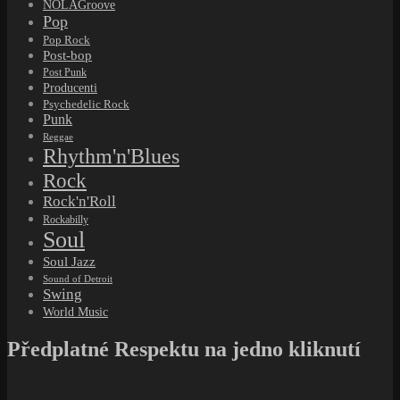
NOLAGroove
Pop
Pop Rock
Post-bop
Post Punk
Producenti
Psychedelic Rock
Punk
Reggae
Rhythm'n'Blues
Rock
Rock'n'Roll
Rockabilly
Soul
Soul Jazz
Sound of Detroit
Swing
World Music
Předplatné Respektu na jedno kliknutí