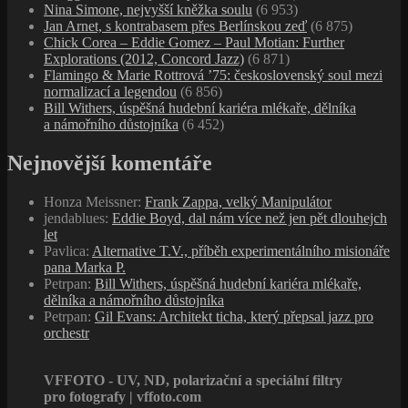
Nina Simone, nejvyšší kněžka soulu
(6 953)
Jan Arnet, s kontrabasem přes Berlínskou zeď
(6 875)
Chick Corea – Eddie Gomez – Paul Motian: Further
Explorations (2012, Concord Jazz)
(6 871)
Flamingo & Marie Rottrová ’75: československý soul mezi
normalizací a legendou
(6 856)
Bill Withers, úspěšná hudební kariéra mlékaře, dělníka
a námořního důstojníka
(6 452)
Nejnovější komentáře
Honza Meissner
:
Frank Zappa, velký Manipulátor
jendablues
:
Eddie Boyd, dal nám více než jen pět dlouhejch
let
Pavlica
:
Alternative T.V., příběh experimentálního misionáře
pana Marka P.
Petrpan
:
Bill Withers, úspěšná hudební kariéra mlékaře,
dělníka a námořního důstojníka
Petrpan
:
Gil Evans: Architekt ticha, který přepsal jazz pro
orchestr
VFFOTO - UV, ND, polarizační a speciální filtry
pro fotografy | vffoto.com