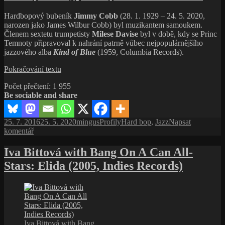
Herbie
Hardbopový bubeník
Jimmy Cobb
(28. 1. 1929 – 24. 5. 2020,
Hancock,
narozen jako James Wilbur Cobb) byl muzikantem samoukem.
Lovec
Členem sextetu trumpetisty
Milese Davise
byl v době, kdy se Princ
hlav
Temnoty připravoval k nahrání patrně vůbec nejpopulárnějšího
jazzového alba
Kind of Blue
(1959, Columbia Records).
Jimmy
Pokračování textu
Cobb,
Počet přečtení:
1 955
jazzový
Be sociable and share
bubeník
samouk
Publikováno:
Autor:
Rubriky:
Štítky:
25. 7. 2016
25. 5. 2020
mingus
Profily
Hard bop
,
Jazz
Napsat
pro
komentář
text
s
Iva Bittová with Bang On A Can All-
názvem
Stars: Elida (2005, Indies Records)
Jimmy
Cobb,
jazzový
bubeník
samouk
Iva Bittová with Bang