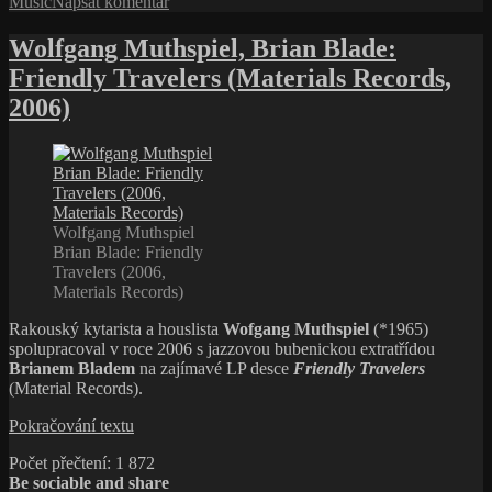
pro
Music
Napsat komentář
chouval
text
bwa
s
Wolfgang Muthspiel, Brian Blade:
názvem
Friendly Travelers (Materials Records,
Mino
Cinelu,
2006)
perkusionista
vyrůstající
na
hudebním
stylu
chouval
Wolfgang Muthspiel
bwa
Brian Blade: Friendly
Travelers (2006,
Materials Records)
Rakouský kytarista a houslista
Wofgang Muthspiel
(*1965)
spolupracoval v roce 2006 s jazzovou bubenickou extratřídou
Brianem Bladem
na zajímavé LP desce
Friendly Travelers
(Material Records).
Wolfgang
Pokračování textu
Muthspiel,
Počet přečtení:
1 872
Brian
Be sociable and share
Blade: