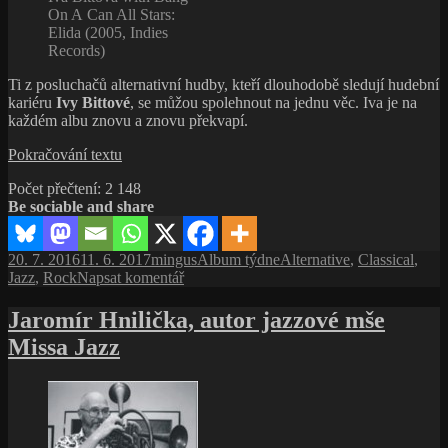
On A Can All Stars:
Elida (2005, Indies
Records)
Ti z posluchačů alternativní hudby, kteří dlouhodobě sledují hudební
kariéru
Ivy Bittové
, se můžou spolehnout na jednu věc. Iva je na
každém albu znovu a znovu překvapí.
Iva
Pokračování textu
Bittová
Počet přečtení:
2 148
with
Be sociable and share
Bang
On
A Can
Publikováno:
Autor:
Rubriky:
Štítky:
20. 7. 2016
11. 6. 2017
mingus
Album týdne
Alternative
,
Classical
,
All-
pro
Jazz
,
Rock
Napsat komentář
Stars:
text
Elida
s
Jaromír Hnilička, autor jazzové mše
(2005,
názvem
Indies
Missa Jazz
Iva
Records)
Bittová
with
Bang
On
A Can