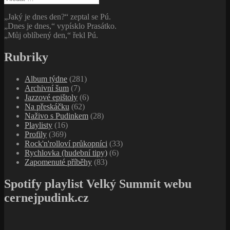
„Jaký je dnes den?“ zeptal se Pú.
„Dnes je dnes,“ vypísklo Prasátko.
„Můj oblíbený den,“ řekl Pú.
Rubriky
Album týdne
(281)
Archivní šum
(7)
Jazzové epištoly
(6)
Na přeskáčku
(62)
Naživo s Pudinkem
(28)
Playlisty
(16)
Profily
(369)
Rock'n'rolloví průkopníci
(33)
Rychlovka (hudební tipy)
(6)
Zapomenuté příběhy
(83)
Spotify playlist Velký Summit webu
cernejpudink.cz