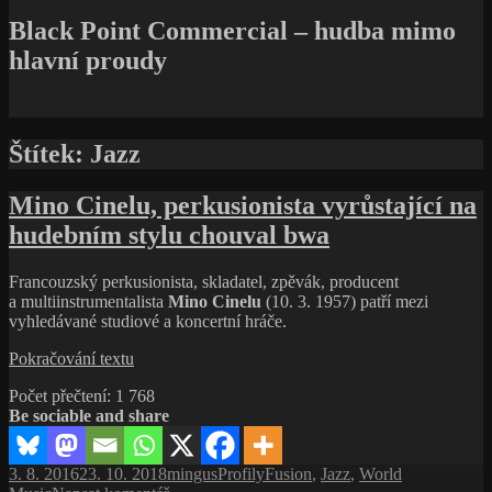
Black Point Commercial – hudba mimo
hlavní proudy
Štítek:
Jazz
Mino Cinelu, perkusionista vyrůstající na
hudebním stylu chouval bwa
Francouzský perkusionista, skladatel, zpěvák, producent
a multiinstrumentalista
Mino Cinelu
(10. 3. 1957) patří mezi
vyhledávané studiové a koncertní hráče.
Mino
Pokračování textu
Cinelu,
Počet přečtení:
1 768
perkusionista
Be sociable and share
vyrůstající
na
hudebním
Publikováno:
Autor:
Rubriky:
Štítky:
3. 8. 2016
23. 10. 2018
mingus
Profily
Fusion
,
Jazz
,
World
stylu