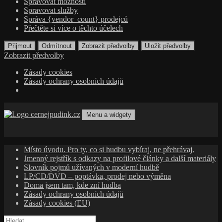
Spravovat možnosti
Spravovat služby
Správa {vendor_count} prodejců
Přečtěte si více o těchto účelech
Přijmout
Odmítnout
Zobrazit předvolby
Uložit předvolby
Zobrazit předvolby
Zásady cookies
Zásady ochrany osobních údajů
Přejít
k
Menu a widgety
obsahu
cernejpudink.cz
Hudební magazín o zapomenutých příbězích, jazzu, alternativě
webu
a albech s hlubším kontextem
Místo úvodu. Pro ty, co si hudbu vybíraj, ne přehrávaj.
Jmenný rejstřík s odkazy na profilové články a další materiály
Slovník pojmů užívaných v moderní hudbě
LP/CD/DVD – poptávka, prodej nebo výměna
Doma jsem tam, kde zní hudba
Zásady ochrany osobních údajů
Zásady cookies (EU)
Vyhledávání