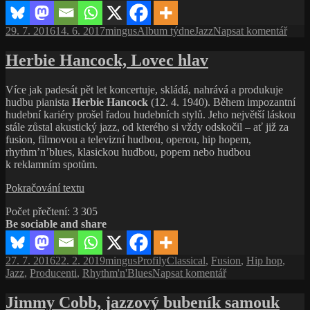
Friendly
Travelers
Publikováno:
Autor:
Rubriky:
Štítky:
pro
29. 7. 2016
14. 6. 2017
mingus
Album týdne
Jazz
Napsat komentář
(Materials
text
Records,
s
Herbie Hancock, Lovec hlav
2006)
názv
Wolf
Více jak padesát pět let koncertuje, skládá, nahrává a produkuje
Muths
hudbu pianista
Herbie Hancock
(12. 4. 1940). Během impozantní
Bria
hudební kariéry prošel řadou hudebních stylů. Jeho největší láskou
Blad
stále zůstal akustický jazz, od kterého si vždy odskočil – ať již za
Frien
fusion, filmovou a televizní hudbou, operou, hip hopem,
Trave
rhythm’n’blues, klasickou hudbou, popem nebo hudbou
(Mate
k reklamním spotům.
Reco
2006
Herbie
Pokračování textu
Hancock,
Počet přečtení:
3 305
Lovec
Be sociable and share
hlav
Publikováno:
Autor:
Rubriky:
Štítky:
27. 7. 2016
22. 2. 2019
mingus
Profily
Classical
,
Fusion
,
Hip hop
,
pro
Jazz
,
Producenti
,
Rhythm'n'Blues
Napsat komentář
text
s
Jimmy Cobb, jazzový bubeník samouk
názvem