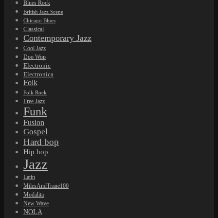
Blues Rock
British Jazz Scene
Chicago Blues
Classical
Contemporary Jazz
Cool Jazz
Doo Wop
Electronic
Electronica
Folk
Folk Rock
Free Jazz
Funk
Fusion
Gospel
Hard bop
Hip hop
Jazz
Latin
MilesAndTrane100
Modalita
New Wave
NOLA