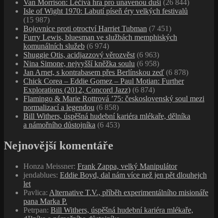
Van Morrison: Léčivá hra pro unavenou duši
(26 844)
Isle of Wight 1970: Labutí píseň éry velkých festivalů
(15 987)
Bojovnice proti otroctví Harriet Tubman
(7 451)
Furry Lewis, bluesman ve službách memphiských
komunálních služeb
(6 974)
Shuggie Otis, acidjazzový věrozvěst
(6 963)
Nina Simone, nejvyšší kněžka soulu
(6 958)
Jan Arnet, s kontrabasem přes Berlínskou zeď
(6 878)
Chick Corea – Eddie Gomez – Paul Motian: Further
Explorations (2012, Concord Jazz)
(6 874)
Flamingo & Marie Rottrová ’75: československý soul mezi
normalizací a legendou
(6 858)
Bill Withers, úspěšná hudební kariéra mlékaře, dělníka
a námořního důstojníka
(6 453)
Nejnovější komentáře
Honza Meissner
:
Frank Zappa, velký Manipulátor
jendablues
:
Eddie Boyd, dal nám více než jen pět dlouhejch
let
Pavlica
:
Alternative T.V., příběh experimentálního misionáře
pana Marka P.
Petrpan
:
Bill Withers, úspěšná hudební kariéra mlékaře,