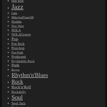
Hip hop
Jazz
Latin
MilesAndTrane100
Modalita
New Wave
NOLA
NOLAGroove
Pop
Pop Rock
Post-bop
Post Punk
Producenti
Psychedelic Rock
Punk
Reggae
Rhythm'n'Blues
Rock
Rock'n'Roll
Rockabilly
Soul
Soul Jazz