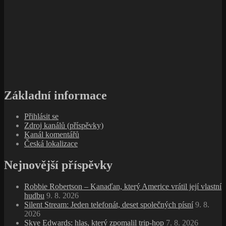
Základní informace
Přihlásit se
Zdroj kanálů (příspěvky)
Kanál komentářů
Česká lokalizace
Nejnovější příspěvky
Robbie Robertson – Kanaďan, který Americe vrátil její vlastní
hudbu
9. 8. 2026
Silent Stream: Jeden telefonát, deset společných písní
9. 8.
2026
Skye Edwards: hlas, který zpomalil trip‑hop
7. 8. 2026