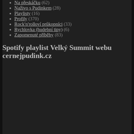
Na přeskáčku
(62)
Naživo s Pudinkem
(28)
Playlisty
(16)
Profily
(370)
Rock'n'rolloví průkopníci
(33)
Rychlovka (hudební tipy)
(6)
Zapomenuté příběhy
(83)
Spotify playlist Velký Summit webu
cernejpudink.cz