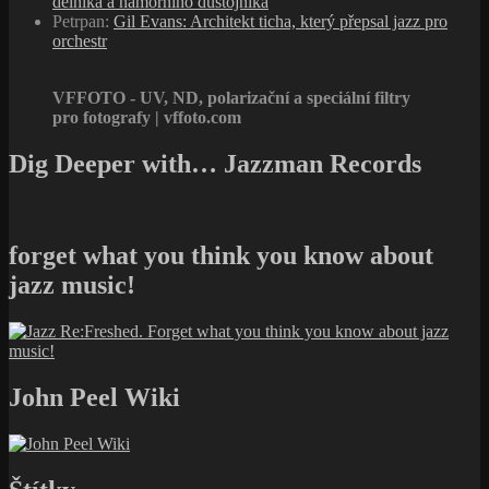
dělníka a námořního důstojníka
Petrpan
:
Gil Evans: Architekt ticha, který přepsal jazz pro
orchestr
VFFOTO - UV, ND, polarizační a speciální filtry
pro fotografy | vffoto.com
Dig Deeper with… Jazzman Records
forget what you think you know about
jazz music!
John Peel Wiki