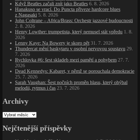
Když Beatles začali znít jako Beatles
6. 8. 2026
Hanakuso se vrací. Do Puncta přiveze hardcore blues
z Nagasaki
5. 8. 2026
John Coltrane – Africa/Brass: Orchestr jazzové budoucnosti
2. 8. 2026
Henry Lowther: trumpetista, který nemusel stát vpředu
1. 8.
2026
Lenny Kaye: Na Bowery je skoro pět
31. 7. 2026
Thundercat mění baskytaru v osobní nervovou soustavu
29.
7. 2026
Rychlovka #6: šest skladeb mezi pamětí a pohybem
27. 7.
2026
Dead Kennedys: Kabaret, v němž se porouchala demokracie
25. 7. 2026
Sarah Vaughan: Šest nočních proměn hlasu, který ohýbal
melodii, rytmus i čas
23. 7. 2026
Archivy
Archivy
Nejčtenější příspěvky