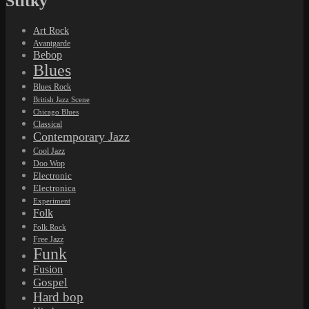
Štítky
Art Rock
Avantgarde
Bebop
Blues
Blues Rock
British Jazz Scene
Chicago Blues
Classical
Contemporary Jazz
Cool Jazz
Doo Wop
Electronic
Electronica
Experiment
Folk
Folk Rock
Free Jazz
Funk
Fusion
Gospel
Hard bop