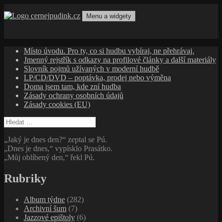
Přejít
k
Menu a widgety
obsahu
cernejpudink.cz
Hudební magazín o zapomenutých příbězích, jazzu, alternativě
webu
a albech s hlubším kontextem
Místo úvodu. Pro ty, co si hudbu vybíraj, ne přehrávaj.
Jmenný rejstřík s odkazy na profilové články a další materiály
Slovník pojmů užívaných v moderní hudbě
LP/CD/DVD – poptávka, prodej nebo výměna
Doma jsem tam, kde zní hudba
Zásady ochrany osobních údajů
Zásady cookies (EU)
Vyhledávání
„Jaký je dnes den?“ zeptal se Pú.
„Dnes je dnes,“ vypísklo Prasátko.
„Můj oblíbený den,“ řekl Pú.
Rubriky
Album týdne
(282)
Archivní šum
(7)
Jazzové epištoly
(6)