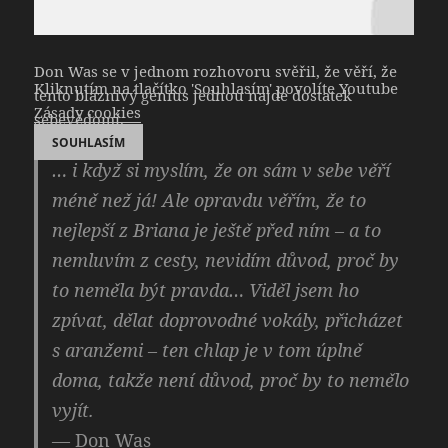
Don Was se v jednom rozhovoru svěřil, že věří, že
Kliknutím na tlačítko 'Souhlasím' povolíte Youtube
tento bláznivý génius jednou najde dostatek
Zásady cookies
sebevědomí.
SOUHLASÍM
… i když si myslím, že on sám v sebe věří
méně než já! Ale opravdu věřím, že to
nejlepší z Briana je ještě před ním – a to
nemluvím z cesty, nevidím důvod, proč by
to neměla být pravda… Viděl jsem ho
zpívat, dělat doprovodné vokály, přicházet
s aranžemi – ten chlap je v tom úplně
doma, takže není důvod, proč by to nemělo
vyjít.
— Don Was