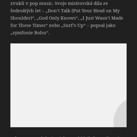
zvuků v pop music. Svoje mistrovská díla ze
šedesátých let – „Don’t Talk (Put Your Head on My
Shoulder)“, „God Only Knows“, „I Just Wasn’t Made
for These Times“ nebo „Surf’s Up“ – popsal jako
„symfonie Bohu“.