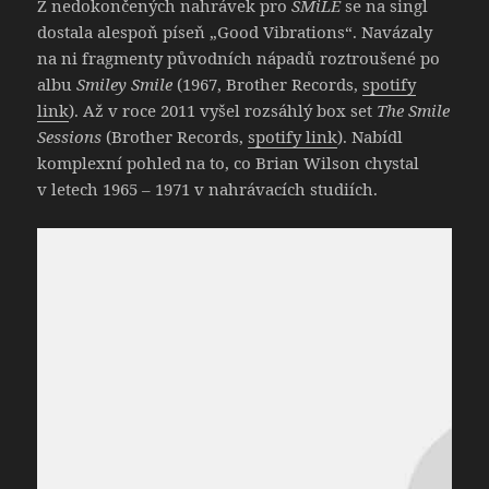
Z nedokončených nahrávek pro
SMiLE
se na singl
dostala alespoň píseň „Good Vibrations“. Navázaly
na ni fragmenty původních nápadů roztroušené po
albu
Smiley Smile
(1967, Brother Records,
spotify
link
). Až v roce 2011 vyšel rozsáhlý box set
The Smile
Sessions
(Brother Records,
spotify link
). Nabídl
komplexní pohled na to, co Brian Wilson chystal
v letech 1965 – 1971 v nahrávacích studiích.