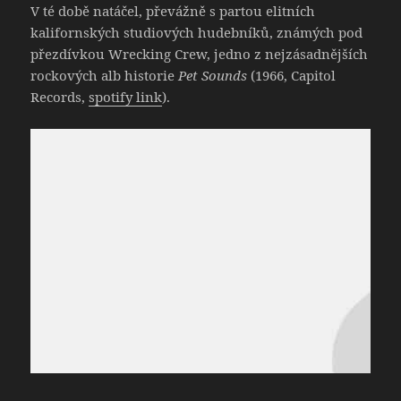
V té době natáčel, převážně s partou elitních
kalifornských studiových hudebníků, známých pod
přezdívkou Wrecking Crew, jedno z nejzásadnějších
rockových alb historie
Pet Sounds
(1966, Capitol
Records,
spotify link
).