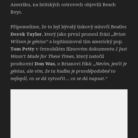
Ameriku, na britských ostrovech objevili Beach
Boys.
Připomeňme, že to byl bývalý tiskový mluvčí Beatles
Derek Taylor
, který jako první pronesl frázi
„Brian
Wilson je génius“
a legitimizoval tím americký pop.
Tom Petty
v černobílém filmovém dokumentu
I Just
Wasn’t Made for These Times
, který natočil
producent
Don Was
, o Brianovi říká:
„Nevím, jestli je
génius, ale vím, že ta hudba je pravděpodobně to
nejlepší, co se dá vytvořit… co se dá napsat
.“