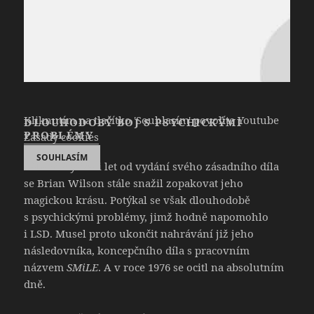
Kliknutím na tlačítko 'Souhlasím' povolíte Youtube
DLOUHODOBÝ BOJ S PSYCHICKÝMI
PROBLÉMY
Zásady cookies
SOUHLASÍM
Během čtyřiceti let od vydání svého zásadního díla
se Brian Wilson stále snažil zopakovat jeho
magickou krásu. Potýkal se však dlouhodobě
s psychickými problémy, jimž hodně napomohlo
i LSD. Musel proto ukončit nahrávání již jeho
následovníka, koncepčního díla s pracovním
názvem
SMiLE
. A v roce 1976 se ocitl na absolutním
dně.