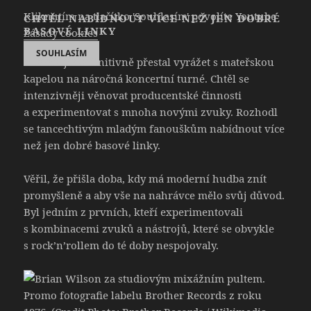
Kliknutím na tlačítko 'Souhlasím' povolíte Youtube
CHTĚL NABÍDNOUT VÍCE NEŽ JEN DOBRÉ
BASOVÉ LINKY
Zásady cookies
SOUHLASÍM
V té éře již definitivně přestal vyrážet s mateřskou
kapelou na náročná koncertní turné. Chtěl se
intenzivněji věnovat producentské činnosti
a experimentovat s mnoha novými zvuky. Rozhodl
se tancechtivým mladým fanouškům nabídnout více
než jen dobré basové linky.
Věřil, že přišla doba, kdy má moderní hudba znít
promyšleně a aby vše na nahrávce mělo svůj důvod.
Byl jedním z prvních, kteří experimentovali
s kombinacemi zvuků a nástrojů, které se obvykle
s rock’n’rollem do té doby nespojovaly.