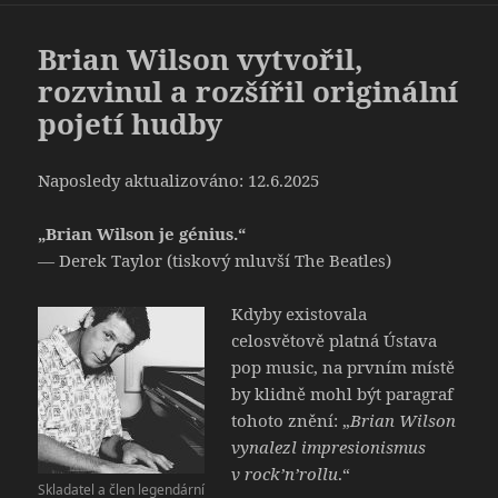
A
WIDGETY
Brian Wilson vytvořil,
rozvinul a rozšířil originální
pojetí hudby
Naposledy aktualizováno: 12.6.2025
„Brian Wilson je génius.“
— Derek Taylor (tiskový mluvší The Beatles)
Kdyby existovala
celosvětově platná Ústava
pop music, na prvním místě
by klidně mohl být paragraf
tohoto znění: „
Brian Wilson
vynalezl impresionismus
v rock’n’rollu
.“
Skladatel a člen legendární