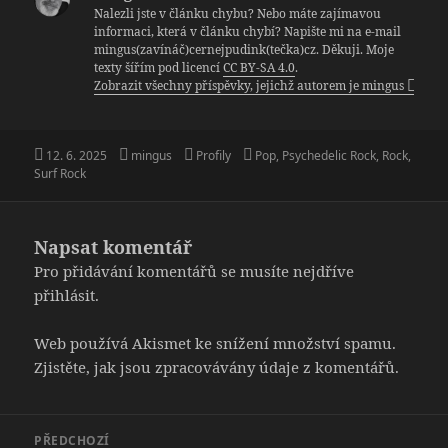
Nalezli jste v článku chybu? Nebo máte zajímavou
informaci, která v článku chybí? Napište mi na e-mail
mingus(zavínáč)cernejpudink(tečka)cz. Děkuji. Moje
texty šířím pod licencí
CC BY-SA 4.0
.
Zobrazit všechny příspěvky, jejichž autorem je mingus
Publikováno:
Autor:
Rubriky:
Štítky:
12. 6. 2025
mingus
Profily
Pop
,
Psychedelic Rock
,
Rock
,
Surf Rock
Napsat komentář
Pro přidávání komentářů se musíte nejdříve
přihlásit
.
Web používá Akismet ke snížení množství spamu.
Zjistěte, jak jsou zpracovávány údaje z komentářů.
Navigace
PŘEDCHOZÍ