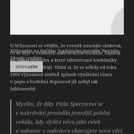
O Wilsonovi se vědělo, že rovněž neustále sledoval,
Kliknutím na tlačítko 'Souhlasím' povolíte Youtube
co se děje v ostatních nahrávacích studiích. Zajímal
Zásady cookies
se, jakou techniku a které talentované hudebníky
nejčastěji používají. Všiml si, že se někdy od roku
SOUHLASÍM
1964 významně změnil způsob využívání hlasu
v popu a hudební doprovod již nebyl tak
šablonovitý.
Myslím, že díky Philu Spectorovi se
v nahrávání prosadila jemnější poloha
vokálu, kdy slyšíte něco jako celek
a nakonec v nahrávce objevujete nové věci,