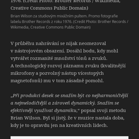
Brian Wilson za studiovým mixážním pultem. Promo fotografie
labelu Brother Records z roku 1976. (Credit Photo: Brother Records /
Wikimedia, Creative Commons Public Domain)
V průběhu nahrávání se nijak neomezoval
v nástrojovém obsazení. Dosáhl bodu, kdy mohl
vytvářet rozmanité množství tónů a zvuků.
A technologický rozvoj záznamu zvuku (kvalitnější
mikrofony a pozvolný nástup vícestopých
magnetofonů) mu v tom zásadně pomohl.
„
Při produkci desek se snažím být co nejharmoničtější
a nejmelodičtější a zároveň dynamický. Snažím se
efektivněji využívat dynamiku
,“ popsal svoji metodu
Brian Wilson. Byl si jistý, že v muzice nastala doba,
kdy je to opravdu jen na kreativních lidech.