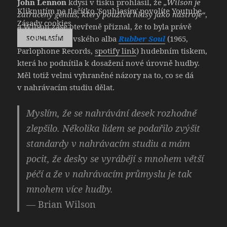
John Lennon
kdysi v tisku prohlásil, že
„Wilson je
Kliknutím na tlačítko 'Souhlasím' povolíte Youtube
zatracený génius, který používá hlasy jako nástroje“
,
Zásady cookies
a Wilson zase otevřeně přiznal, že to byla právě
chvála beatlesovského alba
Rubber Soul
(1965,
SOUHLASÍM
Parlophone Records,
spotify link
) hudebním tiskem,
která ho podnítila k dosažení nové úrovně hudby.
Měl totiž velmi vyhraněné názory na to, co se dá
v nahrávacím studiu dělat.
Myslím, že se nahrávání desek rozhodně
zlepšilo. Několika lidem se podařilo zvýšit
standardy v nahrávacím studiu a mám
pocit, že desky se vyrábějí s mnohem větší
péčí a že v nahrávacím průmyslu je tak
mnohem více hudby.
— Brian Wilson