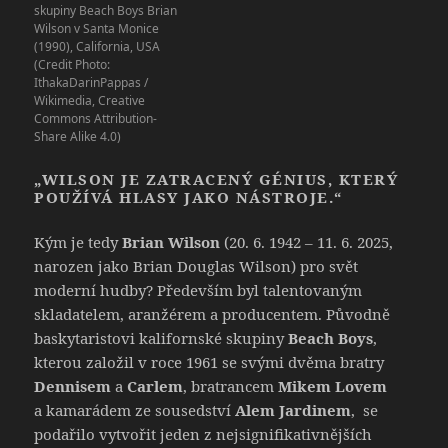
skupiny Beach Boys Brian
Wilson v Santa Monice
(1990), California, USA
(Credit Photo:
IthakaDarinPappas /
Wikimedia, Creative
Commons Attribution-
Share Alike 4.0)
„WILSON JE ZATRACENÝ GÉNIUS, KTERÝ
POUŽÍVÁ HLASY JAKO NÁSTROJE.“
Kým je tedy
Brian Wilson
(20. 6. 1942 – 11. 6. 2025,
narozen jako Brian Douglas Wilson) pro svět
moderní hudby? Především byl talentovaným
skladatelem, aranžérem a producentem. Původně
baskytaristovi kalifornské skupiny
Beach Boys
,
kterou založil v roce 1961 se svými dvěma bratry
Dennisem
a
Carlem
, bratrancem
Mikem Lovem
a kamarádem ze sousedství
Alem Jardinem
, se
podařilo vytvořit jeden z nejsignifikativnějších