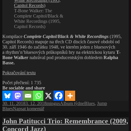
T-Bone Walker: The
Complete Capitol/Black &
White Recordings (1995,
Capitol Records)
Kompilace
Complete Capitol/Black & White Recordings
(1995,
Capitol Records) mapuje na třech CD discích časové období od
30. září 1946 do začátku 1948, ve kterém jeden z bluesových
a rhythm’n’bluesových průkopníků hry na elektrickou kytaru
T-
Bone Walker
nahrával pod producentským dohledem
Ralpha
Basse.
T-
Pokračování textu
Bone
Počet přečtení:
1 735
Walker:
Be sociable and share
The
Complete
Capitol/Black
Publikováno:
Autor:
Rubriky:
Štítky:
30. 11. 2018
3. 12. 2018
mingus
Album týdne
Blues
,
Jump
&
pro
Blues
Napsat komentář
White
text
Recordings
s
John Patitucci Trio: Remembrance (2009,
(1995,
názvem
Capitol
Concord Jazz)
T-
Records)