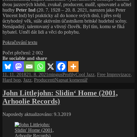
Blues
dvou jazzových klubů, zvukař, producent, malíř, spisovatel a učitel
Book
hudby
Peter Ind
(20. 7. 1928 – 20. 8. 2021, narozen jako Peter
(1965,
Vincent Ind) byl prakticky až do konce svých dnů, i přes svůj
Prestige
úctyhodný věk, stále aktivním účastníkem britské hudební scény.
Records)
Nenápadný, talentovaný a vlivný člověk. Byl tím, komu se říká
hybatel. Uměl dát lidi a věci do pohybu.
Peter
Pokračování textu
Ind,
Počet přečtení:
2 002
ať
Be sociable and share
žije
jazzová
improvizace
Publikováno:
Autor:
Rubriky:
Štítky:
11. 11. 2018
21. 8. 2021
mingus
Profily
Cool Jazz
,
Free Improvizace
,
pro
Hard bop
,
Jazz
,
Producenti
Napsat komentář
text
s
John Littlejohn: Slidin‘ Home (2001,
názvem
Arhoolie Records)
Peter
Ind,
ať
Naposledy aktualizováno: 9.3.2019
žije
jazzová
improvizace