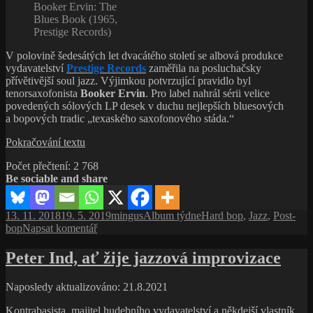
hudby,
Booker Ervin: The
je
Blues Book (1965,
to
Prestige Records)
vztah
nadosmrti
V polovině šedesátých let dvacátého století se albová produkce
vydavatelství
Prestige Records
zaměřila na posluchačsky
přívětivější soul jazz. Výjimkou potvrzující pravidlo byl
tenorsaxofonista
Booker Ervin
. Pro label nahrál sérii velice
povedených sólových LP desek v duchu nejlepších bluesových
a bopových tradic „texaského saxofonového stáda.“
Booker
Pokračování textu
Ervin:
Počet přečtení:
2 768
The
Be sociable and share
Blues
Book
(1965,
Publikováno:
Autor:
Rubriky:
Štítky:
13. 11. 2018
19. 5. 2019
mingus
Album týdne
Hard bop
,
Jazz
,
Post-
Prestige
pro
bop
Napsat komentář
Records)
text
s
Peter Ind, ať žije jazzová improvizace
názvem
Booker
Naposledy aktualizováno: 21.8.2021
Ervin:
The
Kontrabasista, majitel hudebního vydavatelství a někdejší vlastník