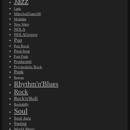
Jazz
Latin
MilesAndTrane100
Modalita
New Wave
NOLA
NOLAGroove
Pop
Pop Rock
Post-bop
Post Punk
Producenti
Psychedelic Rock
Punk
Reggae
Rhythm'n'Blues
Rock
Rock'n'Roll
Rockabilly
Soul
Soul Jazz
Swing
World Music