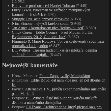
(15 982)
Bojovnice proti otroctví Harriet Tubman
(7 448)
Furry Lewis, bluesman ve službách memphiských
komunálních služeb
(6 970)
Shuggie Otis, acidjazzový věrozvěst
(6 953)
Nina Simone, nejvyšší kněžka soulu
(6 948)
Jan Arnet, s kontrabasem přes Berlínskou zeď
(6 869)
Chick Corea – Eddie Gomez – Paul Motian: Further
Explorations (2012, Concord Jazz)
(6 867)
Flamingo & Marie Rottrová ’75: československý soul mezi
normalizací a legendou
(6 847)
Bill Withers, úspěšná hudební kariéra mlékaře, dělníka
a námořního důstojníka
(6 447)
Nejnovější komentáře
Honza Meissner
:
Frank Zappa, velký Manipulátor
jendablues
:
Eddie Boyd, dal nám více než jen pět dlouhejch
let
Pavlica
:
Alternative T.V., příběh experimentálního misionáře
pana Marka P.
Petrpan
:
Bill Withers, úspěšná hudební kariéra mlékaře,
dělníka a námořního důstojníka
Petrpan
:
Gil Evans: Architekt ticha, který přepsal jazz pro