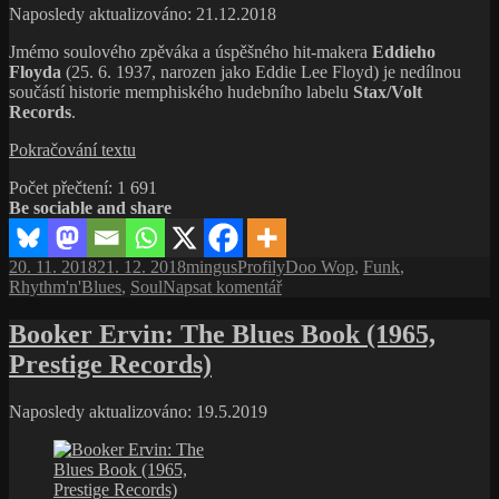
Black
(1970,
Naposledy aktualizováno: 21.12.2018
Poet
Flying
Gil
Jmémo soulového zpěváka a úspěšného hit-makera
Eddieho
Dutchman
Scott-
Floyda
(25. 6. 1937, narozen jako Eddie Lee Floyd) je nedílnou
Records)
Heron:
součástí historie memphiského hudebního labelu
Stax/Volt
Small
Records
.
Talk
Eddie
At
Pokračování textu
Floyd,
125th
Počet přečtení:
1 691
jakmile
And
Be sociable and share
se
Lenox
stanete
(1970,
součástí
Flying
Publikováno:
Autor:
Rubriky:
Štítky:
20. 11. 2018
21. 12. 2018
mingus
Profily
Doo Wop
,
Funk
,
této
Dutchman
pro
Rhythm'n'Blues
,
Soul
Napsat komentář
hudby,
Records)
text
je
s
Booker Ervin: The Blues Book (1965,
to
názvem
vztah
Prestige Records)
Eddie
nadosmrti
Floyd,
jakmile
Naposledy aktualizováno: 19.5.2019
se
stanete
součástí
této