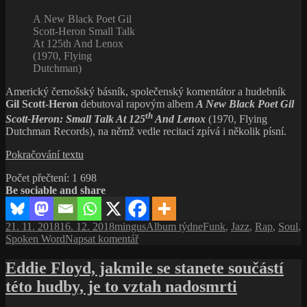
A New Black Poet Gil
Scott-Heron Small Talk
At 125th And Lenox
(1970, Flying
Dutchman)
Americký černošský básník, společenský komentátor a hudebník
Gil Scott-Heron
debutoval rapovým albem
A New Black Poet Gil
th
Scott-Heron: Small Talk At 125
And Lenox
(1970, Flying
Dutchman Records), na němž vedle recitací zpívá i několik písní.
A
Pokračování textu
New
Počet přečtení:
1 698
Black
Be sociable and share
Poet
Gil
Scott-
Publikováno:
Autor:
Rubriky:
Štítky:
21. 11. 2018
16. 12. 2018
mingus
Album týdne
Funk
,
Jazz
,
Rap
,
Soul
,
Heron:
pro
Spoken Word
Napsat komentář
Small
text
Talk
s
Eddie Floyd, jakmile se stanete součástí
At
názvem
125th
této hudby, je to vztah nadosmrti
A
And
New
Lenox