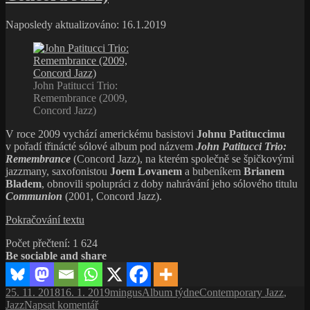
Bone
Walker:
Naposledy aktualizováno: 16.1.2019
The
Complete
Capitol/Black
&
White
John Patitucci Trio:
Recordings
Remembrance (2009,
(1995,
Concord Jazz)
Capitol
Records)
V roce 2009 vychází americkému basistovi
Johnu Patituccimu
v pořadí třinácté sólové album pod názvem
John Patitucci Trio:
Remembrance
(Concord Jazz), na kterém společně se špičkovými
jazzmany, saxofonistou
Joem Lovanem
a bubeníkem
Brianem
Bladem
, obnovili spolupráci z doby nahrávání jeho sólového titulu
Communion
(2001, Concord Jazz).
John
Pokračování textu
Patitucci
Počet přečtení:
1 624
Trio:
Be sociable and share
Remembrance
(2009,
Concord
Publikováno:
Autor:
Rubriky:
Štítky:
25. 11. 2018
16. 1. 2019
mingus
Album týdne
Contemporary Jazz
,
Jazz)
pro
Jazz
Napsat komentář