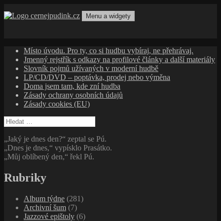
Přejít
k
Menu a widgety
obsahu
cernejpudink.cz
Hudební magazín o zapomenutých příbězích, jazzu, alternativě
webu
a albech s hlubším kontextem
Místo úvodu. Pro ty, co si hudbu vybíraj, ne přehrávaj.
Jmenný rejstřík s odkazy na profilové články a další materiály
Slovník pojmů užívaných v moderní hudbě
LP/CD/DVD – poptávka, prodej nebo výměna
Doma jsem tam, kde zní hudba
Zásady ochrany osobních údajů
Zásady cookies (EU)
Vyhledávání
„Jaký je dnes den?“ zeptal se Pú.
„Dnes je dnes,“ vypísklo Prasátko.
„Můj oblíbený den,“ řekl Pú.
Rubriky
Album týdne
(281)
Archivní šum
(7)
Jazzové epištoly
(6)