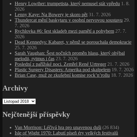
Henry Lowther: trumpetista, který nemusel stát vpředu
1. 8.
2026
Lenny Kaye: Na Bowery je skoro pět
31. 7. 2026
Thundercat mění baskytaru v osobní nervovou soustavu
29.
7. 2026
Rychlovka #6: šest skladeb mezi pamětí a pohybem
27. 7.
2026
Dead Kennedys: Kabaret, v němž se porouchala demokracie
25. 7. 2026
Sarah Vaughan: Šest nočních proměn hlasu, který ohýbal
melodii, rytmus i čas
23. 7. 2026
Poslední z pařížské noci. Zemřel René Urtreger
21. 7. 2026
Plastic Surgery Disasters: Amerika pod skalpelem
19. 7. 2026
Brian Case, muž ze zkušební komise rock’n’rollu
18. 7. 2026
Archivy
Archivy
Nejčtenější příspěvky
Van Morrison: Léčivá hra pro unavenou duši
(26 834)
Isle of Wight 1970: Labutí píseň éry velkých festivalů