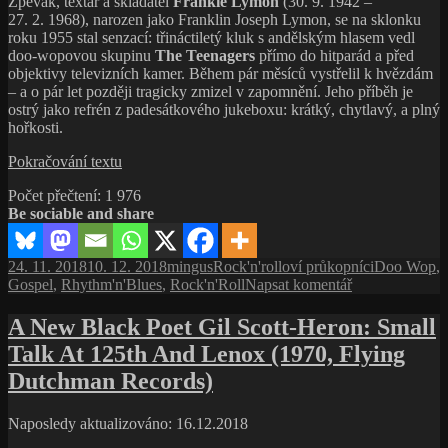
Zpěvák, textař a skladatel
Frankie Lymon
(30. 9. 1942 –
27. 2. 1968), narozen jako Franklin Joseph Lymon, se na sklonku
roku 1955 stal senzací: třináctiletý kluk s andělským hlasem vedl
doo-wopovou skupinu
The Teenagers
přímo do hitparád a před
objektivy televizních kamer. Během pár měsíců vystřelil k hvězdám
– a o pár let později tragicky zmizel v zapomnění. Jeho příběh je
ostrý jako refrén z padesátkového jukeboxu: krátký, chytlavý, a plný
hořkosti.
Frankie
Pokračování textu
Lymon
Počet přečtení:
1 976
And
Be sociable and share
The
Teenagers
Publikováno:
Autor:
Rubriky:
Štítky:
24. 11. 2018
10. 12. 2018
mingus
Rock'n'rolloví průkopníci
Doo Wop
,
pro
Gospel
,
Rhythm'n'Blues
,
Rock'n'Roll
Napsat komentář
text
s
A New Black Poet Gil Scott-Heron: Small
názvem
Talk At 125th And Lenox (1970, Flying
Frankie
Lymon
Dutchman Records)
And
The
Naposledy aktualizováno: 16.12.2018
Teenagers