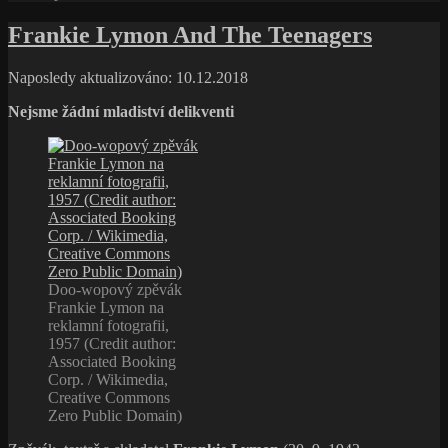
text
s
Frankie Lymon And The Teenagers
názvem
John
Naposledy aktualizováno: 10.12.2018
Patitucci
Trio:
Nejsme žádní mladiství delikventi
Remembrance
(2009,
Concord
Jazz)
Doo-wopový zpěvák
Frankie Lymon na
reklamní fotografii,
1957 (Credit author:
Associated Booking
Corp. / Wikimedia,
Creative Commons
Zero Public Domain)