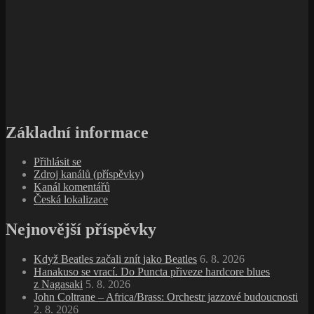
Základní informace
Přihlásit se
Zdroj kanálů (příspěvky)
Kanál komentářů
Česká lokalizace
Nejnovější příspěvky
Když Beatles začali znít jako Beatles
6. 8. 2026
Hanakuso se vrací. Do Puncta přiveze hardcore blues
z Nagasaki
5. 8. 2026
John Coltrane – Africa/Brass: Orchestr jazzové budoucnosti
2. 8. 2026