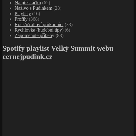
Na přeskáčku
(62)
Naživo s Pudinkem
(28)
Playlisty
(16)
Profily
(368)
Rock'n'rolloví průkopníci
(33)
Rychlovka (hudební tipy)
(6)
Zapomenuté příběhy
(83)
Spotify playlist Velký Summit webu
cernejpudink.cz