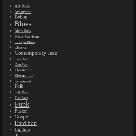
Art Rock
Avantgarde
Bebop
Blues
Blues Rock
British Jazz Scene
Chicago Blues
Classical
Contemporary Jazz
Cool Jazz
Doo Wop
Electronic
Electronica
Experiment
Folk
Folk Rock
Free Jazz
Funk
Fusion
Gospel
Hard bop
Hip hop