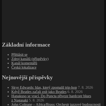
Základní informace
Přihlásit se
Zdroj kanálů (příspěvky)
Kanál komentářů
Česká lokalizace
Nejnovější příspěvky
Skye Edwards: hlas, který zpomalil trip‑hop
7. 8. 2026
Když Beatles začali znít jako Beatles
6. 8. 2026
Hanakuso se vrací. Do Puncta přiveze hardcore blues
z Nagasaki
5. 8. 2026
John Coltrane – Africa/Brass: Orchestr jazzové budoucnosti