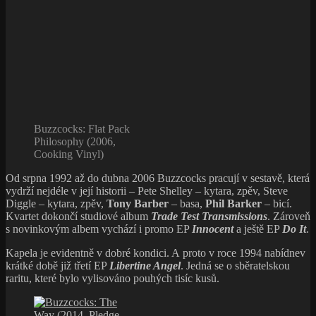
Buzzcocks: Flat Pack
Philosophy (2006,
Cooking Vinyl)
Od srpna 1992 až do dubna 2006 Buzzcocks pracují v sestavě, která
vydrží nejdéle v její historii – Pete Shelley – kytara, zpěv, Steve
Diggle – kytara, zpěv,
Tony Barber
– basa,
Phil Barker
– bicí.
Kvartet dokončí studiové album
Trade Test Transmissions
. Zároveň
s novinkovým albem vychází i promo EP
Innocent
a ještě EP
Do It
.
Kapela je evidentně v dobré kondici. A proto v roce 1994 nabídnev
krátké době již třetí EP
Libertine Angel
. Jedná se o sběratelskou
raritu, které bylo vylisováno pouhých tisíc kusů.