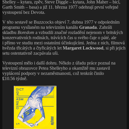
Shelley – kytara, zpěv, Steve Diggle – kytara, John Maher – bicí,
Garth Smith – basa) a již 11. března 1977 odehrají první veřejné
vystoupení bez Devota.
V této sestavě se Buzzcocks objeví 7. dubna 1977 v odpoledním
programu vysílaném na televizním kanálu
Granada
. Zahráli
skladbu
Boredom
a vzbudili značné rozladění nejenom v britských
konzervativních rodinách, trávících čas u svého čaje o páté, ale
i přímo ve studiu mezi ostatními účinkujícími. Jedna z nich, filmová
hvězda třicátých a čtyřicátých let
Margaret Lockwood
, si při jejich
setu ostentativně zacpávala uši.
Vystoupení mělo i další dohru. Někdo z úřadu práce poznal na
televizní obrazovce Petea Shelleyho a okamžitě mu zastavil
vyplácení podpory v nezaměstnanosti, což tenkrát činilo
£
10.56 týdně.