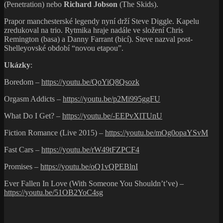
(Penetration) nebo
Richard Jobson
(The Skids).
Prapor manchesterské legendy nyní drží Steve Diggle. Kapelu
zredukoval na trio. Rytmika hraje nadále ve složení Chris
Remington (basa) a Danny Farrant (bicí). Steve nazval post-
Shelleyovské období “novou etapou”.
Ukázky
:
Boredom –
https://youtu.be/QoYiQ8Qsozk
Orgasm Addicts –
https://youtu.be/p2Mi995ggFU
What Do I Get? –
https://youtu.be/-EEPvXlTUnU
Fiction Romance (Live 2015) –
https://youtu.be/mOg0opaYSvM
Fast Cars –
https://youtu.be/rW49tFZPCF4
Promises –
https://youtu.be/oQ1vQPEBlnI
Ever Fallen In Love (With Someone You Shouldn’t’ve) –
https://youtu.be/51OB2YoC4sg