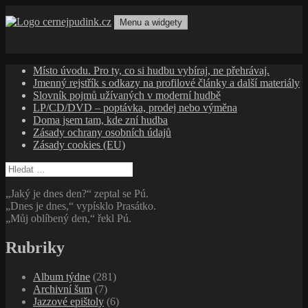
Přejít
k
Menu a widgety
obsahu
cernejpudink.cz
Hudební magazín o zapomenutých příbězích, jazzu, alternativě
webu
a albech s hlubším kontextem
Místo úvodu. Pro ty, co si hudbu vybíraj, ne přehrávaj.
Jmenný rejstřík s odkazy na profilové články a další materiály
Slovník pojmů užívaných v moderní hudbě
LP/CD/DVD – poptávka, prodej nebo výměna
Doma jsem tam, kde zní hudba
Zásady ochrany osobních údajů
Zásady cookies (EU)
Vyhledávání
„Jaký je dnes den?“ zeptal se Pú.
„Dnes je dnes,“ vypísklo Prasátko.
„Můj oblíbený den,“ řekl Pú.
Rubriky
Album týdne
(281)
Archivní šum
(7)
Jazzové epištoly
(6)