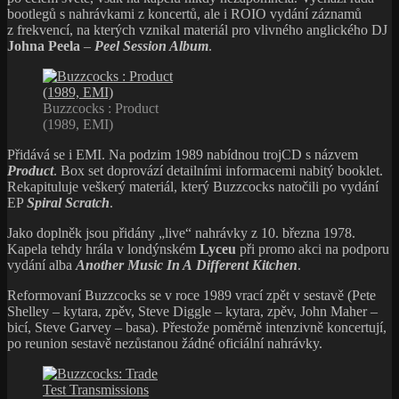
bootlegů s nahrávkami z koncertů, ale i ROIO vydání záznamů
z frekvencí, na kterých vznikal materiál pro vlivného anglického DJ
Johna Peela
–
Peel Session Album
.
Buzzcocks : Product
(1989, EMI)
Přidává se i EMI. Na podzim 1989 nabídnou trojCD s názvem
Product
. Box set doprovází detailními informacemi nabitý booklet.
Rekapituluje veškerý materiál, který Buzzcocks natočili po vydání
EP
Spiral Scratch
.
Jako doplněk jsou přidány „live“ nahrávky z 10. března 1978.
Kapela tehdy hrála v londýnském
Lyceu
při promo akci na podporu
vydání alba
Another Music In A Different Kitchen
.
Reformovaní Buzzcocks se v roce 1989 vrací zpět v sestavě (Pete
Shelley – kytara, zpěv, Steve Diggle – kytara, zpěv, John Maher –
bicí, Steve Garvey – basa). Přestože poměrně intenzivně koncertují,
po reunion sestavě nezůstanou žádné oficiální nahrávky.