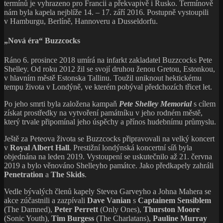
termínů je vyhrazeno pro Francii a překvapivě i Rusko. Termínově
nám byla kapela nejblíže 14. – 17. září 2016. Postupně vystoupili
v Hamburgu, Berlíně, Hannoveru a Dusseldorfu.
„Nová éra“ Buzzcocks
Ráno 6. prosince 2018 umírá na infarkt zakladatel Buzzcocks Pete
Shelley. Od roku 2012 žil se svojí druhou ženou Gretou, Estonkou,
v hlavním městě Estonska Tallinu. Toužil uniknout hektickému
tempu života v Londýně, ve kterém pobýval předchozích třicet let.
Po jeho smrti byla založena kampaň
Pete Shelley Memorial
s cílem
získat prostředky na vytvoření památníku v jeho rodném městě,
který trvale připomínal jeho úspěchy a přínos hudebnímu průmyslu.
Ještě za Peteova života se Buzzcocks připravovali na velký koncert
v
Royal Albert Hall
. Prestižní londýnská koncertní síň byla
objednána na leden 2019. Vystoupení se uskutečnilo až 21. června
2019 a bylo věnováno Shelleyho památce. Jako předkapely zahráli
Penetration
a
The Skids
.
Vedle bývalých členů kapely Stevea Garveyho a Johna Mahera se
akce zúčastnili a zazpívali
Dave Vanian
s
Captainem Sensiblem
(The Damned),
Peter Perrett
(Only Ones),
Thurston Moore
(Sonic Youth),
Tim Burgess
(The Charlatans),
Pauline Murray