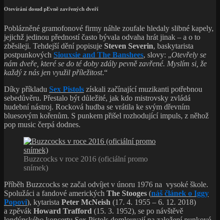
Otevírání dosud pEvně zavřených dveří
Poblázněné gramofonové firmy náhle zoufale hledaly slibné kapely,
jejichž jedinou předností často bývala odvaha hrát jinak – a o to
zběsileji. Tehdejší dění popisuje
Steven Severin
, baskytarista
postpunkových
Siouxsie and The Banshees
, slovy: „
Otevřely se
nám dveře, které se do té doby zdály pevně zavřené. Myslím si, že
každý z nás jen využil příležitost
.“
Díky příkladu
Sex Pistols
získali začínající muzikanti potřebnou
sebedůvěru. Přestalo být důležité, jak kdo mistrovsky zvládá
hudební nástroj. Rocková hudba se vrátila ke svým dřevním
bluesovým kořenům. S punkem přišel rozhodující impuls, z něhož
pop music čerpá dodnes.
Buzzcocks v roce 2016 (oficiální promo
snímek)
Příběh Buzzcocks se začal odvíjet v únoru 1976 na vysoké škole.
Spolužáci a fandové amerických
The Stooges
(
náš článek o Iggy
Popovi
), kytarista
Peter McNeish
(17. 4. 1955 – 6. 12. 2018)
a zpěvák
Howard Trafford
(15. 3. 1952), se po návštěvě
londýnského koncertu Sex Pistols domlouvají na založení punkové