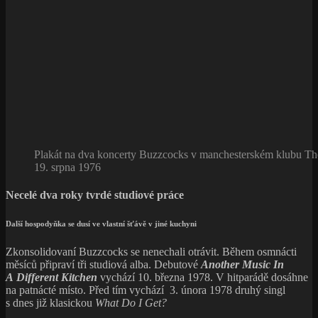
Plakát na dva koncerty Buzzcocks v manchesterském klubu Th
19. srpna 1976
Necelé dva roky tvrdé studiové práce
Další hospodyňka se dusí ve vlastní šťávě v jiné kuchyni
Zkonsolidovaní Buzzcocks se nenechali otrávit. Během osmnácti
měsíců připraví tři studiová alba. Debutové
Another Music In
A Different Kitchen
vychází 10. března 1978. V hitparádě dosáhne
na patnácté místo. Před tím vychází 3. února 1978 druhý singl
s dnes již klasickou
What Do I Get?