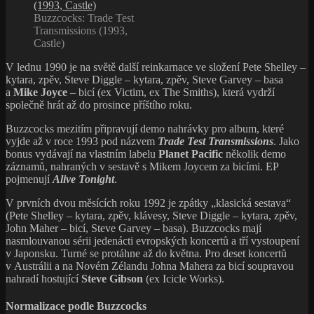
Buzzcocks: Trade Test
Transmissions (1993,
Castle)
V lednu 1990 je na světě další reinkarnace ve složení Pete Shelley –
kytara, zpěv, Steve Diggle – kytara, zpěv, Steve Garvey – basa
a
Mike Joyce
– bicí (ex Victim, ex The Smiths), která vydrží
společně hrát až do prosince příštího roku.
Buzzcocks mezitím připravují demo nahrávky pro album, které
vyjde až v roce 1993 pod názvem
Trade Test Transmissions
. Jako
bonus vydávají na vlastním labelu
Planet Pacific
několik demo
záznamů, nahraných v sestavě s Mikem Joycem za bicími. EP
pojmenují
Alive Tonight
.
V prvních dvou měsících roku 1992 je zpátky „klasická sestava“
(Pete Shelley – kytara, zpěv, klávesy, Steve Diggle – kytara, zpěv,
John Maher – bicí, Steve Garvey – basa). Buzzcocks mají
nasmlouvanou sérii jedenácti evropských koncertů a tří vystoupení
v Japonsku. Turné se protáhne až do května. Pro deset koncertů
v Austrálii a na Novém Zélandu Johna Mahera za bicí soupravou
nahradí hostující
Steve Gibson
(ex Icicle Works).
Normalizace podle Buzzcocks