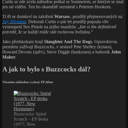
Curtis se zde zcela náhodou potkal se Sumnerem, se kterým se znal
jen od viděni. Ten ho okamžitě seznámil s Peterem Hookem.
Ti tři se domluví na založení
Warsaw
, později přejmenovaných na
Joy Division
. Deborah Curtis o pár let později popsala vliv
vystoupení Sex Pistols na jejího manžela: „
Ian si tím definitivně
potvrdil, že se každý může stát rockovou hvězdou
.“
Jako předskokani hrají
Slaughter And The Dogs
. Opravdovou
premiéru zažívají Buzzcocks, v sestavě Pete Shelley (kytara),
Howard Devoto (zpěv), Steve Diggle (baskytara) a bubeník
John
Maher
.
A jak to bylo s Buzzcocks dál?
Vlastním nákladem vydaný EP debut
Buzzcocks: Spiral
Scratch – EP deska
(1977, New