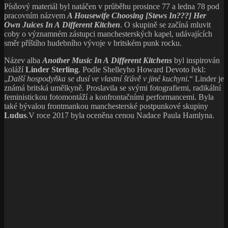
Písňový materiál byl natáčen v průběhu prosince 77 a ledna 78 pod
pracovním názvem
A Housewife Choosing [Stews In???] Her
Own Juices In A Different Kitchen
. O skupině se začíná mluvit
coby o významném zástupci manchesterských kapel, udávajících
směr příštího hudebního vývoje v britském punk rocku.
Název alba
Another Music In A Different Kitchens
byl inspirován
koláží
Linder Sterling
. Podle Shelleyho Howard Devoto řekl:
„
Další hospodyňka se dusí ve vlastní šťávě v jiné kuchyni
.“ Linder je
známá britská umělkyně. Proslavila se svými fotografiemi, radikální
feministickou fotomontáží a konfrontačními performancemi. Byla
také bývalou frontmankou manchesterské postpunkové skupiny
Ludus
.V roce 2017 byla oceněna cenou Nadace Paula Hamlyna.