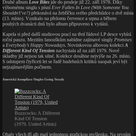
Druhé album
Love Bites
jde do prodeje již 22. září 1978. Díky
výbornému singlu s písní
Ever Fallen In Love (With Someone You
Shouldn’t’ve?)
překonává na žebříčku svého předchůdce o dvě místa
(13. místo). Vznikalo na přelomu července a srpna a během
pouhých dvanácti dnů bylo album připraveno k vydání.
Kapela si před další studiovou prací na třetí řádové LP desce vybírá
roční pauzu. Mezitím fanouškům nabídne zajímavé singly
Promises
a
Everybody’s Happy Nowadays
. Novinkovou albovou kolekci
A
Different Kind Of Tension
nachystala až na září 1979. Nové
skladby již nejsou tak silné. Kolekce dosáhne nejvýše na 26. místo.
S odstupem čtyřiceti let se řadě hudebních kritiků naopak jeví být
nejzajímavějším počinem.
Americká kompilace Singles Going Steady
Buzzcocks: A Different
Kind Of Tension
(1979, United Artists)
Obaly všech tří alb mají jednotnou grafickou myšlenku. Na prvním