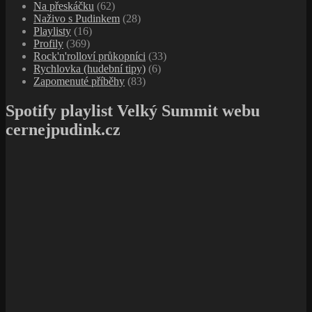
Na přeskáčku
(62)
Naživo s Pudinkem
(28)
Playlisty
(16)
Profily
(369)
Rock'n'rolloví průkopníci
(33)
Rychlovka (hudební tipy)
(6)
Zapomenuté příběhy
(83)
Spotify playlist Velký Summit webu
cernejpudink.cz