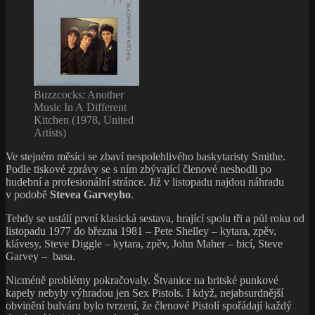
Buzzcocks: Another
Music In A Different
Kitchen (1978, United
Artists)
Ve stejném měsíci se zbaví nespolehlivého baskytaristy Smithe.
Podle tiskové zprávy se s ním zbývající členové neshodli po
hudební a profesionální stránce. Již v listopadu najdou náhradu
v podobě
Stevea Garveyho
.
Tehdy se ustálí první klasická sestava, hrající spolu tři a půl roku od
listopadu 1977 do března 1981 – Pete Shelley – kytara, zpěv,
klávesy, Steve Diggle – kytara, zpěv, John Maher – bicí, Steve
Garvey – basa.
Nicméně problémy pokračovaly. Štvanice na britské punkové
kapely nebyly výhradou jen Sex Pistols. I když, nejabsurdnější
obvinění bulváru bylo tvrzení, že členové Pistolí spořádají každý