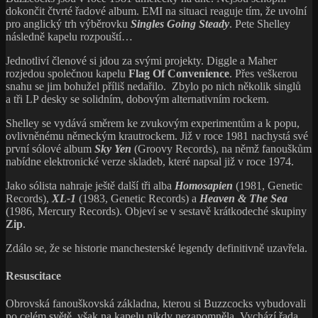
dokončit čtvrté řadové album. EMI na situaci reaguje tím, že uvolní
pro anglický trh výběrovku
Singles Going Steady
. Pete Shelley
následně kapelu rozpouští…
Jednotliví členové si jdou za svými projekty. Diggle a Maher
rozjedou společnou kapelu
Flag Of Convenience
. Přes veškerou
snahu se jim bohužel příliš nedařilo. Zbylo po nich několik singlů
a tři LP desky se solidním, dobovým alternativním rockem.
Shelley se vydává směrem ke zvukovým experimentům a k popu,
ovlivněnému německým krautrockem. Již v roce 1981 nachystá své
první sólové album
Sky Yen
(Groovy Records), na němž fanouškům
nabídne elektronické verze skladeb, které napsal již v roce 1974.
Jako sólista nahraje ještě další tři alba
Homosapien
(1981, Genetic
Records),
XL-1
(1983, Genetic Records) a
Heaven & The Sea
(1986, Mercury Records). Objeví se v sestavě krátkodeché skupiny
Zip
.
Zdálo se, že se historie manchesterské legendy definitivně uzavřela.
Resuscitace
Obrovská fanouškovská základna, kterou si Buzzcocks vybudovali
po celém světě, však na kapelu nikdy nezapomněla. Vychází řada