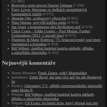
(15 985)
Bojovnice proti otroctví Harriet Tubman
(7 450)
Furry Lewis, bluesman ve službách memphiských
komunálních služeb
(6 972)
Shuggie Otis, acidjazzový věrozvěst
(6 962)
Nina Simone, nejvyšší kněžka soulu
(6 953)
Jan Arnet, s kontrabasem přes Berlínskou zeď
(6 874)
Chick Corea – Eddie Gomez – Paul Motian: Further
Explorations (2012, Concord Jazz)
(6 871)
Flamingo & Marie Rottrová ’75: československý soul mezi
normalizací a legendou
(6 854)
Bill Withers, úspěšná hudební kariéra mlékaře, dělníka
a námořního důstojníka
(6 452)
Nejnovější komentáře
Honza Meissner
:
Frank Zappa, velký Manipulátor
jendablues
:
Eddie Boyd, dal nám více než jen pět dlouhejch
let
Pavlica
:
Alternative T.V., příběh experimentálního misionáře
pana Marka P.
Petrpan
:
Bill Withers, úspěšná hudební kariéra mlékaře,
dělníka a námořního důstojníka
Petrpan
:
Gil Evans: Architekt ticha, který přepsal jazz pro