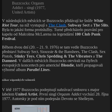
Buzzcocks: Orgasm
Addict – singl (1977,
United Artists)
V následujících měsících se Buzzcocks přidávají ke šnůře
White
Riot Tour
, na níž vystupují s
The Clash
,
Subway Sect
a
The Slits
.
Byla to jakási forma protislužby. Turné předcházelo pozvání pro
kapelu od Malcolma McLarena na legendární
100 Club Punk
Festival
.
Během dvou dní (20. – 21. 9. 1976) se tam vedle Buzzcocks
představí Subway Sect, Siouxsie & the Banshees, The Clash, Sex
Pistols,
Stinky Toys
,
Chris Spedding & The Vibrators
a
The
Damned
. V dalších měsících Buzzcocks otevírali na čtyřech
evropských koncertech pro americké
Blondie
, kteří propagovali
výborné album
Parallel Lines
.
zákaz wiganských vašnostů
V létě 1977 Buzzcocks podepisují nahrávací smlouvu s major
labelem
United Artist
. První singl
Orgasm Addict
vychází 28. října
1977. Autorsky je pod ním podepsán Devoto se Shelleym.