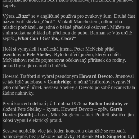
kapely.
Výraz „
Buzz
“ se v angličtině používá pro zvukový šum. Druhá část
názvu tvoří slůvko „
Cock
“. V okolí Manchesteru, odkud oba
mladíci pocházeli, se jedná o běžné přátelské oslovení. Můžete se
s ním setkat například při příchodu do pubu. Barman se Vás určitě
zeptá: „
What Can I Get You, Cock?
“
Hoši si vymysleli i umělecká jména. Peter McNeish přijal
pseudonym
Pete Shelley
. Bylo to dívčí jméno, kterým chtěli
McNeishovi rodiče pojmenovat očekávaný přírůstek do rodiny,
pokud by se jim narodila holčička.
Howard Trafford si vybral pseudonym
Howard Devoto
. Jmenoval
se tak řidič autobusu v
Cambridge
, o němž Traffordovi vyprávěl
jeho oblíbený učitel. Sestava Shelley a Devoto po sobě nezanechala
žádné nahrávky.
První koncert odehrají již 1. dubna 1976 na
Bolton Institute,
ve
složení Pete Shelley – kytara, Howard Devoto – zpěv,
Garth
Davies (Smith)
– basa , Mick Singleton – bicí. Po třetí písničce jim
kdosi vypnul elektrický proud.
Sestava nepřežije více jak jeden koncert a okamžitě se rozpadá.
Samozřejmě, bez jakékoliv nahrávky. Bubeník
Mick Singleton
byl