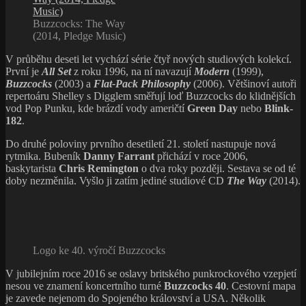
Buzzcocks: The Way
(2014, Pledge Music)
V průběhu deseti let vychází série čtyř nových studiových kolekcí.
První je
All Set
z roku 1996, na ní navazují
Modern
(1999),
Buzzcocks
(2003) a
Flat-Pack Philosophy
(2006). Většinoví autoři
repertoáru Shelley s Digglem směřují loď Buzzcocks do klidnějších
vod Pop Punku, kde brázdí vody američtí
Green Day
nebo
Blink-
182
.
Do druhé poloviny prvního desetiletí 21. století nastupuje nová
rytmika. Bubeník
Danny Farrant
přichází v roce 2006,
baskytarista
Chris Remington
o dva roky později. Sestava se od té
doby nezměnila. Vyšlo ji zatím jediné studiové CD
The Way
(2014).
Logo ke 40. výročí Buzzcocks
V jubilejním roce 2016 se oslavy britského punkrockového vzepjetí
nesou ve znamení koncertního turné
Buzzcocks 40
. Cestovní mapa
je zavede nejenom do Spojeného království a USA. Několik