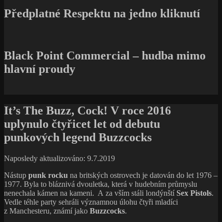
Předplatné Respektu na jedno kliknutí
Black Point Commercial – hudba mimo
hlavní proudy
It’s The Buzz, Cock! V roce 2016
uplynulo čtyřicet let od debutu
punkových legend Buzzcocks
Naposledy aktualizováno: 9.7.2019
Nástup
punk rocku
na britských ostrovech je datován do let 1976 –
1977. Byla to bláznivá dvouletka, která v hudebním průmyslu
nenechala kámen na kameni. A za vším stáli londýnští
Sex Pistols
.
Vedle téhle party sehráli významnou úlohu čtyři mladíci
z Manchesteru, známí jako
Buzzcocks
.