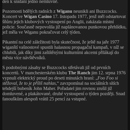
den k snídani jedno nemluvně.
Pozornosti bdělých radních z
Wiganu
neunikli ani Buzzcocks.
Koncert ve
Wigan Casino
17. listopadu 1977, jenž měl odstartovat
šňůru jejich klubových vystoupení po Anglii, zakázala místní
policie. Současně nepovolila již naplánovanou punkovou přehlídku,
jež měla ve Wiganu pokračovat celý týden.
Pikantní na celé záležitosti byla skutečnost, že ještě na jaře 1977
wiganští vašnostové spustili halasnou propagační kampaň, v níž se
chlubili, jak díky jimi zaštítěnými kulturními akcemi přilákají do
města více návštěvníků.
S podobnými zásahy se Buzzcocks střetávali již od prvních
koncertů. V manchesterském klubu
The Ranch
jim 12. srpna 1976
vypnuli elektrický proud po deseti minutách hraní: „
Foo Foo si
stěžoval, že to je příliš nahlas
,“ zavzpomínal na sociálních sítích
tehdejší bubeník John Maher. Pořadatel jim rovnou zrušil již
domluvené, a plakátované, druhé vystoupení o týden později. Snad
fanouškům alespoň vrátil 25 pencí za vstupné.