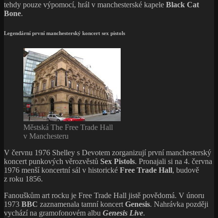
tehdy pouze výpomocí, hrál v manchesterské kapele
Black Cat
Bone
.
Legendární první manchesterský koncert sex pistols
Městská The Free Trade Hall
v Manchesteru
V červnu 1976 Shelley s Devotem zorganizují první manchesterský
koncert punkových věrozvěstů
Sex Pistols
. Pronajali si na 4. června
1976 menší koncertní sál v historické
Free Trade Hall
, budově
z roku 1856.
Fanouškům art rocku je Free Trade Hall jistě povědomá. V únoru
1973
BBC
zaznamenala tamní koncert
Genesis
. Nahrávka později
vychází na gramofonovém albu
Genesis Live
.