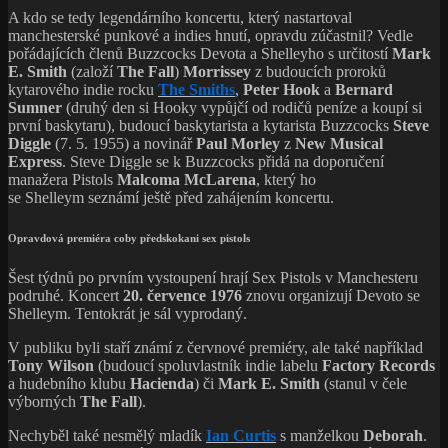
A kdo se tedy legendárního koncertu, který nastartoval
manchesterské punkové a indies hnutí, opravdu zúčastnil? Vedle
pořádajících členů Buzzcocks Devota a Shelleyho s určitostí
Mark
E. Smith
(založí
The Fall
)
Morrissey
z budoucích proroků
kytarového indie rocku
The Smiths
,
Peter Hook
a
Bernard
Sumner
(druhý den si Hooky vypůjčí od rodičů peníze a koupí si
první baskytaru), budoucí baskytarista a kytarista Buzzcocks
Steve
Diggle
(7. 5. 1955) a novinář
Paul Morley
z
New Musical
Express
. Steve Diggle se k Buzzcocks přidá na doporučení
manažera Pistols
Malcoma McLarena
, který ho
se Shelleym seznámí ještě před zahájením koncertu.
Opravdová premiéra coby předskokani sex pistols
Šest týdnů po prvním vystoupení hrají Sex Pistols v Manchesteru
podruhé. Koncert
20. července 1976
znovu organizují Devoto se
Shelleym. Tentokrát je sál vyprodaný.
V publiku byli staří známí z červnové premiéry, ale také například
Tony Wilson
(budoucí spoluvlastník indie labelu
Factory Records
a hudebního klubu
Hacienda
) či
Mark E. Smith
(stanul v čele
výborných
The Fall
).
Nechyběl také nesmělý mladík
Ian Curtis
s manželkou
Deborah
.