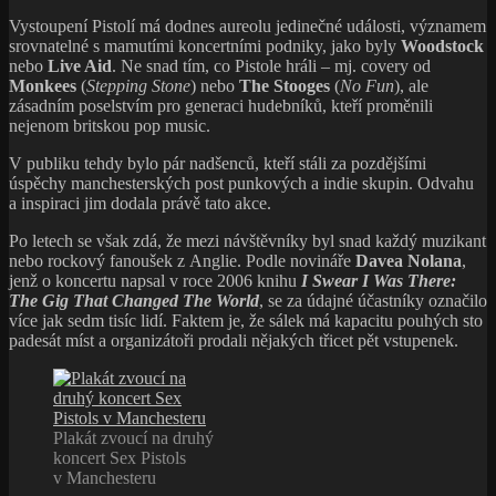
Vystoupení Pistolí má dodnes aureolu jedinečné události, významem
srovnatelné s mamutími koncertními podniky, jako byly
Woodstock
nebo
Live Aid
. Ne snad tím, co Pistole hráli – mj. covery od
Monkees
(
Stepping Stone
) nebo
The Stooges
(
No Fun
), ale
zásadním poselstvím pro generaci hudebníků, kteří proměnili
nejenom britskou pop music.
V publiku tehdy bylo pár nadšenců, kteří stáli za pozdějšími
úspěchy manchesterských post punkových a indie skupin. Odvahu
a inspiraci jim dodala právě tato akce.
Po letech se však zdá, že mezi návštěvníky byl snad každý muzikant
nebo rockový fanoušek z Anglie. Podle novináře
Davea Nolana
,
jenž o koncertu napsal v roce 2006 knihu
I Swear I Was There:
The Gig That Changed The World
, se za údajné účastníky označilo
více jak sedm tisíc lidí. Faktem je, že sálek má kapacitu pouhých sto
padesát míst a organizátoři prodali nějakých třicet pět vstupenek.
Plakát zvoucí na druhý
koncert Sex Pistols
v Manchesteru