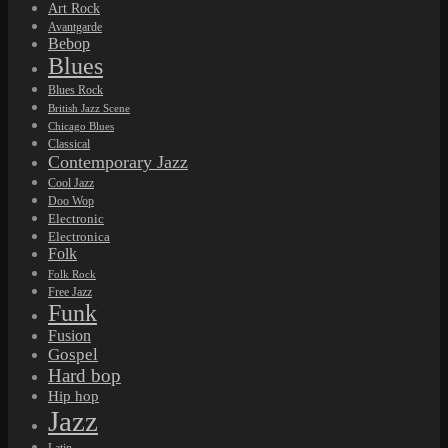
Art Rock
Avantgarde
Bebop
Blues
Blues Rock
British Jazz Scene
Chicago Blues
Classical
Contemporary Jazz
Cool Jazz
Doo Wop
Electronic
Electronica
Folk
Folk Rock
Free Jazz
Funk
Fusion
Gospel
Hard bop
Hip hop
Jazz