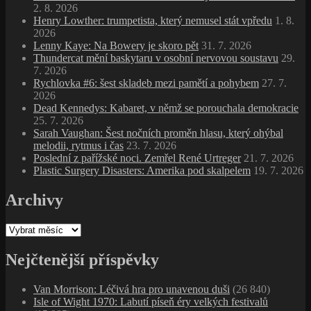
2. 8. 2026
Henry Lowther: trumpetista, který nemusel stát vpředu
1. 8.
2026
Lenny Kaye: Na Bowery je skoro pět
31. 7. 2026
Thundercat mění baskytaru v osobní nervovou soustavu
29.
7. 2026
Rychlovka #6: šest skladeb mezi pamětí a pohybem
27. 7.
2026
Dead Kennedys: Kabaret, v němž se porouchala demokracie
25. 7. 2026
Sarah Vaughan: Šest nočních proměn hlasu, který ohýbal
melodii, rytmus i čas
23. 7. 2026
Poslední z pařížské noci. Zemřel René Urtreger
21. 7. 2026
Plastic Surgery Disasters: Amerika pod skalpelem
19. 7. 2026
Archivy
Archivy
Nejčtenější příspěvky
Van Morrison: Léčivá hra pro unavenou duši
(26 840)
Isle of Wight 1970: Labutí píseň éry velkých festivalů