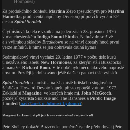
Hormones)
Za produkčního dohledu
Martina Zero
(pseudonym pro
Martina
Hannetta
, producenta např. Joy Division) připraví k vydání EP
desku
Spiral Scratch
.
Čtyřpísňová kolekce vznikla na jeden zátah 28. prosince 1976
v manchesterském
Indigo Sound Studio
. Nahrávalo se živě
a s výjimkou skladby
Breakdown
se na vinyl dostaly hned první
verze snímků, k nimž se jen dohrávala druhá kytara.
Sedmipalcový vinyl vychází 29. ledna 1977 v počtu tisíc kusů
u nezávislého labelu
New Hormones
, za kterým stáli Buzzcocks
a manažer
Richard Boon
. V té době bylo něco takového naprosté
novum. Později je dolisováno ještě dalších patnáct tisíc výlisků.
Spiral Scratch
se umístila na 31. místě britského singlového
žebříčku. Howard Devoto kapelu přesto opouští v únoru 1977.
Zakládá si
Magazine
, ve kterých hraje mj.
John McGeoch
,
pozdější kytarista Siouxsie and The Banshees a
Public Image
Limited
(
náš článek o Johnovi Lydonovi
).
Margaret Lockwood
, si při jejich setu ostentativně zacpávala uši
Pete Shelley dokáže Buzzcocks poměrně rychle přebudovat (Pete