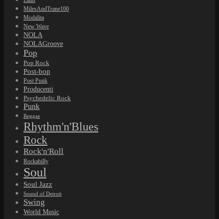
Latin
MilesAndTrane100
Modalita
New Wave
NOLA
NOLAGroove
Pop
Pop Rock
Post-bop
Post Punk
Producenti
Psychedelic Rock
Punk
Reggae
Rhythm'n'Blues
Rock
Rock'n'Roll
Rockabilly
Soul
Soul Jazz
Sound of Detroit
Swing
World Music