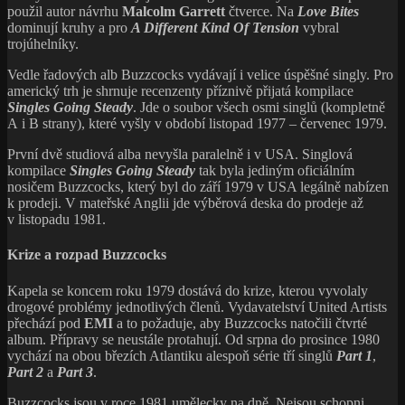
použil autor návrhu
Malcolm Garrett
čtverce. Na
Love Bites
dominují kruhy a pro
A Different Kind Of Tension
vybral
trojúhelníky.
Vedle řadových alb Buzzcocks vydávají i velice úspěšné singly. Pro
americký trh je shrnuje recenzenty příznivě přijatá kompilace
Singles Going Steady
. Jde o soubor všech osmi singlů (kompletně
A i B strany), které vyšly v období listopad 1977 – červenec 1979.
První dvě studiová alba nevyšla paralelně i v USA. Singlová
kompilace
Singles Going Steady
tak byla jediným oficiálním
nosičem Buzzcocks, který byl do září 1979 v USA legálně nabízen
k prodeji. V mateřské Anglii jde výběrová deska do prodeje až
v listopadu 1981.
Krize a rozpad Buzzcocks
Kapela se koncem roku 1979 dostává do krize, kterou vyvolaly
drogové problémy jednotlivých členů. Vydavatelství United Artists
přechází pod
EMI
a to požaduje, aby Buzzcocks natočili čtvrté
album. Přípravy se neustále protahují. Od srpna do prosince 1980
vychází na obou březích Atlantiku alespoň série tří singlů
Part 1
,
Part 2
a
Part 3
.
Buzzcocks jsou v roce 1981 umělecky na dně. Nejsou schopni