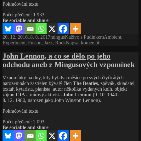
Terry
Pokračování textu
Bozzio,
Počet přečtení:
1 933
Jablonec
Be sociable and share
nad
Nisou,
Eurocentrum,
Publikováno:
Autor:
Rubriky:
Štítky:
20. 12. 2016
18. 8. 2017
mingus
Naživo s Pudinkem
Ambient
,
23. 10. 2015
pro
Experiment
,
Fusion
,
Jazz
,
Rock
Napsat komentář
text
s
John Lennon, a co se dělo po jeho
názvem
odchodu aneb z Mingusových vzpomínek
Terry
Bozzio,
Jablonec
Vzpomínky na dny, kdy byl dva měsíce po svých čtyřicátých
nad
narozeninách zastřelen bývalý člen
The Beatles
, zpěvák, skladatel,
Nisou,
textař, kytarista, pianista, autor několika vydaných knih, objekt
Eurocentrum,
zájmu
CIA
a mírový aktivista
John Lennon
(9. 10. 1940 –
23. 10. 2015
8. 12. 1980, narozen jako John Winston Lennon).
John
Pokračování textu
Lennon,
Počet přečtení:
2 093
a co
Be sociable and share
se
dělo
po