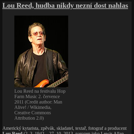
s
Lou Reed, hudba nikdy nezní dost nahlas
názvem
Eric
„Slowhand“
Clapton,
britská
bluesrocková
veličina
Lou Reed na festivalu Hop
Farm Music 2. července
2011 (Credit author: Man
Alive! / Wikimedia,
Creative Commons
Attribution 2.0)
Americký kytarista, zpěvák, skladatel, textař, fotograf a producent
Lou Reed
(2. 3. 1942 – 27. 10. 2013, narozen jako Lewis Allan