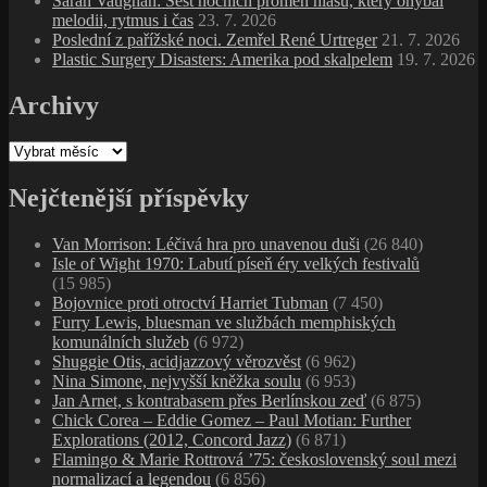
Sarah Vaughan: Šest nočních proměn hlasu, který ohýbal
melodii, rytmus i čas
23. 7. 2026
Poslední z pařížské noci. Zemřel René Urtreger
21. 7. 2026
Plastic Surgery Disasters: Amerika pod skalpelem
19. 7. 2026
Archivy
Archivy
Nejčtenější příspěvky
Van Morrison: Léčivá hra pro unavenou duši
(26 840)
Isle of Wight 1970: Labutí píseň éry velkých festivalů
(15 985)
Bojovnice proti otroctví Harriet Tubman
(7 450)
Furry Lewis, bluesman ve službách memphiských
komunálních služeb
(6 972)
Shuggie Otis, acidjazzový věrozvěst
(6 962)
Nina Simone, nejvyšší kněžka soulu
(6 953)
Jan Arnet, s kontrabasem přes Berlínskou zeď
(6 875)
Chick Corea – Eddie Gomez – Paul Motian: Further
Explorations (2012, Concord Jazz)
(6 871)
Flamingo & Marie Rottrová ’75: československý soul mezi
normalizací a legendou
(6 856)