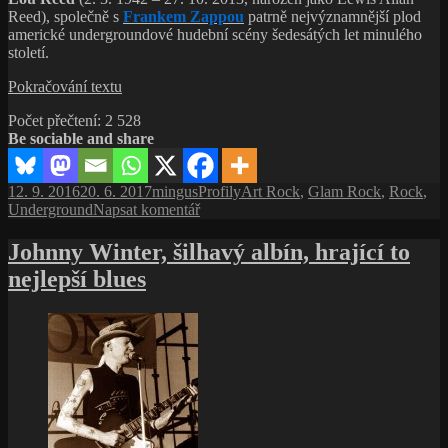
Reed), společně s
Frankem Zappou
patrně nejvýznamnější plod
americké undergroundové hudební scény šedesátých let minulého
století.
Lou
Pokračování textu
Reed,
Počet přečtení:
2 528
hudba
Be sociable and share
nikdy
nezní
dost
Publikováno:
Autor:
Rubriky:
Štítky:
12. 9. 2016
20. 6. 2017
mingus
Profily
Art Rock
,
Glam Rock
,
Rock
,
nahlas
pro
Underground
Napsat komentář
text
s
Johnny Winter, šilhavý albín, hrající to
názvem
nejlepší blues
Lou
Reed,
hudba
nikdy
nezní
dost
nahlas