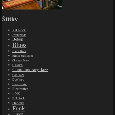
Štítky
Art Rock
Avantgarde
Bebop
Blues
Blues Rock
British Jazz Scene
Chicago Blues
Classical
Contemporary Jazz
Cool Jazz
Doo Wop
Electronic
Electronica
Folk
Folk Rock
Free Jazz
Funk
Fusion