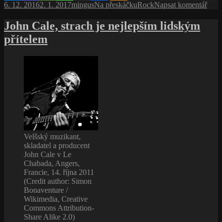
Publikováno:
Autor:
Rubriky:
Štítky:
pro
6. 12. 2016
2. 1. 2017
mingus
Na přeskáčku
Rock
Napsat komentář
jeho
text
odchodu
s
John Cale, strach je nejlepším lidským
aneb
náz
z Mingusových
přítelem
John
vzpomínek
Lenn
a co
se
dělo
po
jeho
odc
aneb
z Mi
vzp
Velšský muzikant,
skladatel a producent
John Cale v Le
Chabada, Angers,
Francie, 14. října 2011
(Credit author: Simon
Bonaventure /
Wikimedia, Creative
Commons Attribution-
Share Alike 2.0)