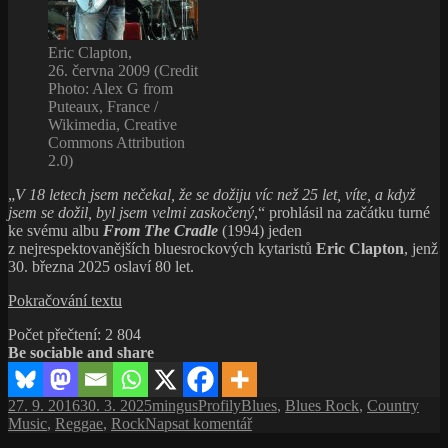
Eric Clapton,
26. června 2009 (Credit
Photo: Alex G from
Puteaux, France /
Wikimedia, Creative
Commons Attribution
2.0)
„
V 18 letech jsem nečekal, že se dožiju víc než 25 let, víte, a když
jsem se dožil, byl jsem velmi zaskočený
,“ prohlásil na začátku turné
ke svému albu
From The Cradle
(1994) jeden
z nejrespektovanějších bluesrockových kytaristů
Eric Clapton
, jenž
30. března 2025 oslaví 80 let.
Eric
Pokračování textu
„Slowhand“
Počet přečtení:
2 804
Clapton,
Be sociable and share
britská
bluesrocková
veličina
Publikováno:
Autor:
Rubriky:
Štítky:
27. 9. 2016
30. 3. 2025
mingus
Profily
Blues
,
Blues Rock
,
Country
pro
Music
,
Reggae
,
Rock
Napsat komentář
text