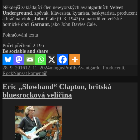
Někdejší zakládající člen newyorských avantgardních
Velvet
Underground
, zpěvák, klávesista, kytarista, baskytarista, producent
a hráč na violu,
John Cale
(9. 3. 1942) se narodil ve velšské
hornické obci
Garnant
, jako John Davies Cale.
John
Pokračování textu
Cale,
Počet přečtení:
2 195
strach
Be sociable and share
je
nejlepším
lidským
Publikováno:
Autor:
Rubriky:
Štítky:
28. 9. 2016
12. 11. 2024
mingus
Profily
Avantgarde
,
Producenti
,
přítelem
pro
Rock
Napsat komentář
text
s
Eric „Slowhand“ Clapton, britská
názvem
bluesrocková veličina
John
Cale,
strach
je
nejlepším
lidským
přítelem