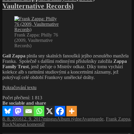
názvem
Vaulternative Records)
Johnny
Winter,
šilhavý
albín,
hrající
to
Frank Zappa: Philly 76
nejlepší
(2009, Vaulternative
blues
Records)
Gail Zappa
plnila sny skalních fanoušků jejího zesnulého manžela
Franka. Společně s dalšími rodinnými příslušníky založila
Zappa
Family Trust
, jenž pečuje o Mistrův odkaz. Díky tomu vychází
kolekce alb s raritními studiovými a koncertními záznamy, jež
pokrývají celé období Frankovy umělecké dráhy.
Frank
Pokračování textu
Zappa:
Počet přečtení:
1 813
Philly
Be sociable and share
76
(2009,
Vaulternative
Publikováno:
Autor:
Rubriky:
Štítky:
8. 8. 2016
12. 9. 2017
mingus
Album týdne
Avantgarde
,
Frank Zappa
,
Records)
pro
Rock
Napsat komentář
text