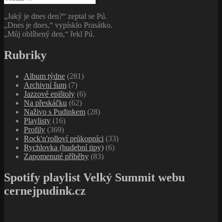
„Jaký je dnes den?“ zeptal se Pú.
„Dnes je dnes,“ vypísklo Prasátko.
„Můj oblíbený den,“ řekl Pú.
Rubriky
Album týdne
(281)
Archivní šum
(7)
Jazzové epištoly
(6)
Na přeskáčku
(62)
Naživo s Pudinkem
(28)
Playlisty
(16)
Profily
(369)
Rock'n'rolloví průkopníci
(33)
Rychlovka (hudební tipy)
(6)
Zapomenuté příběhy
(83)
Spotify playlist Velký Summit webu
cernejpudink.cz