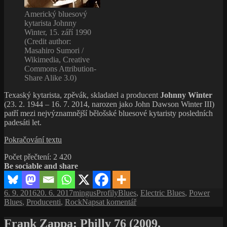
Americký bluesový
kytarista Johnny
Winter, 15. září 1990
(Credit author:
Masahiro Sumori /
Wikimedia, Creative
Commons Attribution-
Share Alike 3.0)
Texaský kytarista, zpěvák, skladatel a producent
Johnny Winter
(23. 2. 1944 – 16. 7. 2014, narozen jako John Dawson Winter III)
patří mezi nejvýznamnější bělošské bluesové kytaristy posledních
padesáti let.
Johnny
Pokračování textu
Winter,
Počet přečtení:
2 420
šilhavý
Be sociable and share
albín,
hrající
to
Publikováno:
Autor:
Rubriky:
Štítky:
6. 9. 2016
20. 6. 2017
mingus
Profily
Blues
,
Electric Blues
,
Power
nejlepší
pro
Blues
,
Producenti
,
Rock
Napsat komentář
blues
text
s
Frank Zappa: Philly 76 (2009,