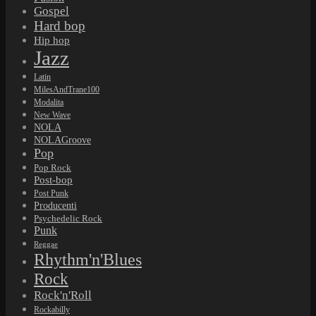
Gospel
Hard bop
Hip hop
Jazz
Latin
MilesAndTrane100
Modalita
New Wave
NOLA
NOLAGroove
Pop
Pop Rock
Post-bop
Post Punk
Producenti
Psychedelic Rock
Punk
Reggae
Rhythm'n'Blues
Rock
Rock'n'Roll
Rockabilly