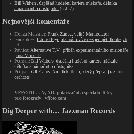
Bill Withers, úspěšná hudební kariéra mlékaře, dělníka
a námořního důstojníka
(6 452)
Nejnovější komentáře
Honza Meissner
:
Frank Zappa, velký Manipulátor
jendablues
:
Eddie Boyd, dal nám více než jen pět dlouhejch
let
Pavlica
:
Alternative T.V., příběh experimentálního misionáře
pana Marka P.
Petrpan
:
Bill Withers, úspěšná hudební kariéra mlékaře,
dělníka a námořního důstojníka
Petrpan
:
Gil Evans: Architekt ticha, který přepsal jazz pro
orchestr
VFFOTO - UV, ND, polarizační a speciální filtry
pro fotografy | vffoto.com
Dig Deeper with… Jazzman Records