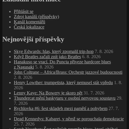
Přihlásit se
Zdroj kanálů (příspěvky)
Kanál komentářů
Česká lokalizace
Nejnovější příspěvky
Skye Edwards: hlas, který zpomalil trip‑hop
7. 8. 2026
Když Beatles začali znít jako Beatles
6. 8. 2026
Hanakuso se vrací. Do Puncta přiveze hardcore blues
z Nagasaki
5. 8. 2026
John Coltrane – Africa/Brass: Orchestr jazzové budoucnosti
2. 8. 2026
Henry Lowther: trumpetista, který nemusel stát vpředu
1. 8.
2026
Lenny Kaye: Na Bowery je skoro pět
31. 7. 2026
Thundercat mění baskytaru v osobní nervovou soustavu
29.
7. 2026
Rychlovka #6: šest skladeb mezi pamětí a pohybem
27. 7.
2026
Dead Kennedys: Kabaret, v němž se porouchala demokracie
25. 7. 2026