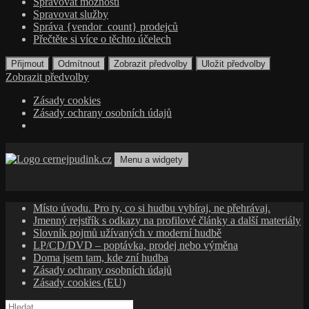
Spravovat možnosti
Spravovat služby
Správa {vendor_count} prodejců
Přečtěte si více o těchto účelech
Přijmout
Odmítnout
Zobrazit předvolby
Uložit předvolby
Zobrazit předvolby
Zásady cookies
Zásady ochrany osobních údajů
Přejít
k
Menu a widgety
obsahu
cernejpudink.cz
Hudební magazín o zapomenutých příbězích, jazzu, alternativě
webu
a albech s hlubším kontextem
Místo úvodu. Pro ty, co si hudbu vybíraj, ne přehrávaj.
Jmenný rejstřík s odkazy na profilové články a další materiály
Slovník pojmů užívaných v moderní hudbě
LP/CD/DVD – poptávka, prodej nebo výměna
Doma jsem tam, kde zní hudba
Zásady ochrany osobních údajů
Zásady cookies (EU)
Vyhledávání