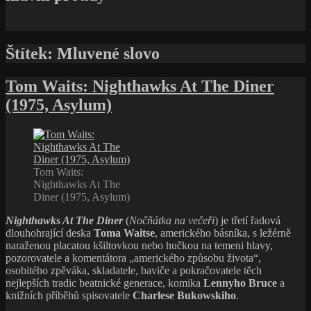
Štítek:
Mluvené slovo
Tom Waits: Nighthawks At The Diner
(1975, Asylum)
Tom Waits:
Nighthawks At The
Diner (1975, Asylum)
Nighthawks At The Diner
(
Nočňátka na večeři
) je třetí řadová
dlouhohrající deska
Toma Waitse
, amerického básníka, s ležérně
naraženou placatou kšiltovkou nebo hučkou na temeni hlavy,
pozorovatele a komentátora „amerického způsobu života“,
osobitého zpěváka, skladatele, baviče a pokračovatele těch
nejlepších tradic beatnické generace, komika
Lennyho Bruce
a
knižních příběhů spisovatele
Charlese Bukowskiho
.