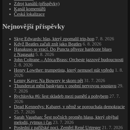
Zdroj kanálů (příspěvky)
Kanál komentářů
Česká lokalizace
Nejnovější příspěvky
Skye Edwards: hlas, který zpomalil trip‑hop
7. 8. 2026
Když Beatles začali znít jako Beatles
6. 8. 2026
Hanakuso se vrací. Do Puncta přiveze hardcore blues
z Nagasaki
5. 8. 2026
John Coltrane – Africa/Brass: Orchestr jazzové budoucnosti
2. 8. 2026
Henry Lowther: trumpetista, který nemusel stát vpředu
1. 8.
2026
Lenny Kaye: Na Bowery je skoro pět
31. 7. 2026
Thundercat mění baskytaru v osobní nervovou soustavu
29.
7. 2026
Rychlovka #6: šest skladeb mezi pamětí a pohybem
27. 7.
2026
Dead Kennedys: Kabaret, v němž se porouchala demokracie
25. 7. 2026
Sarah Vaughan: Šest nočních proměn hlasu, který ohýbal
melodii, rytmus i čas
23. 7. 2026
Poslední z pařížské noci. Zemřel René Urtreger
21. 7. 2026