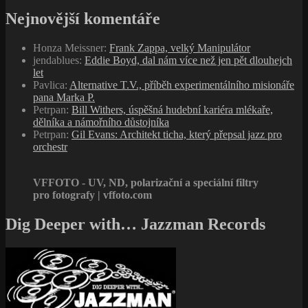
Nejnovější komentáře
Honza Meissner
:
Frank Zappa, velký Manipulátor
jendablues
:
Eddie Boyd, dal nám více než jen pět dlouhejch
let
Pavlica
:
Alternative T.V., příběh experimentálního misionáře
pana Marka P.
Petrpan
:
Bill Withers, úspěšná hudební kariéra mlékaře,
dělníka a námořního důstojníka
Petrpan
:
Gil Evans: Architekt ticha, který přepsal jazz pro
orchestr
VFFOTO - UV, ND, polarizační a speciální filtry
pro fotografy | vffoto.com
Dig Deeper with… Jazzman Records