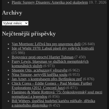
Plastic Surgery Disasters: Amerika pod skalpelem
19. 7. 2026
Archivy
Archivy
Nejčtenější příspěvky
Van Morrison: Léčivá hra pro unavenou duši
(26 840)
Isle of Wight 1970: Labutí píseň éry velkých festivalů
(15 986)
Bojovnice proti otroctví Harriet Tubman
(7 450)
Furry Lewis, bluesman ve službách memphiských
komunálních služeb
(6 973)
Shuggie Otis, acidjazzový věrozvěst
(6 962)
Nina Simone, nejvyšší kněžka soulu
(6 953)
Jan Arnet, s kontrabasem přes Berlínskou zeď
(6 876)
Chick Corea – Eddie Gomez – Paul Motian: Further
Explorations (2012, Concord Jazz)
(6 871)
Flamingo & Marie Rottrová ’75: československý soul mezi
normalizací a legendou
(6 856)
Bill Withers, úspěšná hudební kariéra mlékaře, dělníka
a námořního důstojníka
(6 452)