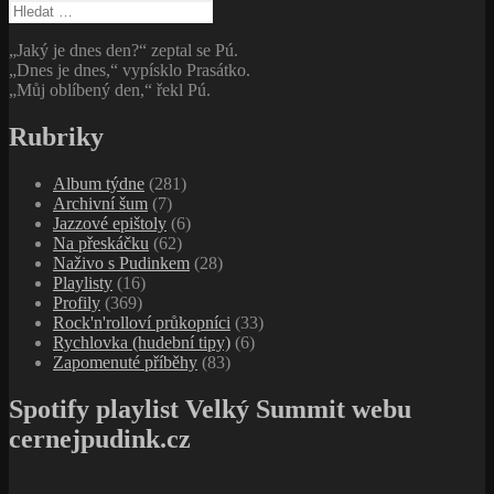
Vyhledávání
„Jaký je dnes den?“ zeptal se Pú.
„Dnes je dnes,“ vypísklo Prasátko.
„Můj oblíbený den,“ řekl Pú.
Rubriky
Album týdne
(281)
Archivní šum
(7)
Jazzové epištoly
(6)
Na přeskáčku
(62)
Naživo s Pudinkem
(28)
Playlisty
(16)
Profily
(369)
Rock'n'rolloví průkopníci
(33)
Rychlovka (hudební tipy)
(6)
Zapomenuté příběhy
(83)
Spotify playlist Velký Summit webu
cernejpudink.cz