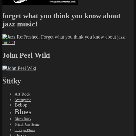
forget what you think you know about
jazz music!
John Peel Wiki
Štítky
Art Rock
Avantgarde
Bebop
Blues
Blues Rock
British Jazz Scene
Chicago Blues
Classical