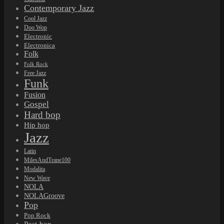
Contemporary Jazz
Cool Jazz
Doo Wop
Electronic
Electronica
Folk
Folk Rock
Free Jazz
Funk
Fusion
Gospel
Hard bop
Hip hop
Jazz
Latin
MilesAndTrane100
Modalita
New Wave
NOLA
NOLAGroove
Pop
Pop Rock
Post-bop