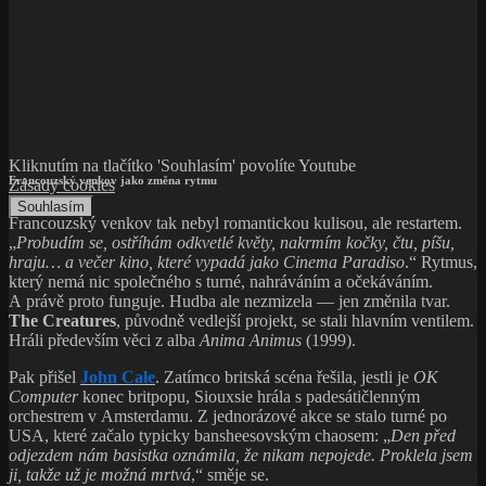
Kliknutím na tlačítko 'Souhlasím' povolíte Youtube
Francouzský venkov jako změna rytmu
Zásady cookies
Souhlasím
Francouzský venkov tak nebyl romantickou kulisou, ale restartem.
„
Probudím se, ostříhám odkvetlé květy, nakrmím kočky, čtu, píšu,
hraju… a večer kino, které vypadá jako Cinema Paradiso
.“ Rytmus,
který nemá nic společného s turné, nahráváním a očekáváním.
A právě proto funguje. Hudba ale nezmizela — jen změnila tvar.
The Creatures
, původně vedlejší projekt, se stali hlavním ventilem.
Hráli především věci z alba
Anima Animus
(1999).
Pak přišel
John Cale
. Zatímco britská scéna řešila, jestli je
OK
Computer
konec britpopu, Siouxsie hrála s padesátičlenným
orchestrem v Amsterdamu. Z jednorázové akce se stalo turné po
USA, které začalo typicky bansheesovským chaosem: „
Den před
odjezdem nám basistka oznámila, že nikam nepojede. Proklela jsem
ji, takže už je možná mrtvá
,“ směje se.