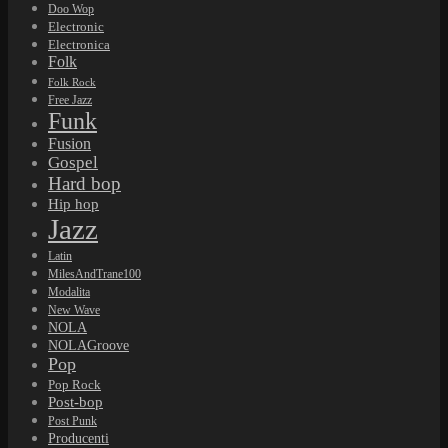
Doo Wop
Electronic
Electronica
Folk
Folk Rock
Free Jazz
Funk
Fusion
Gospel
Hard bop
Hip hop
Jazz
Latin
MilesAndTrane100
Modalita
New Wave
NOLA
NOLAGroove
Pop
Pop Rock
Post-bop
Post Punk
Producenti