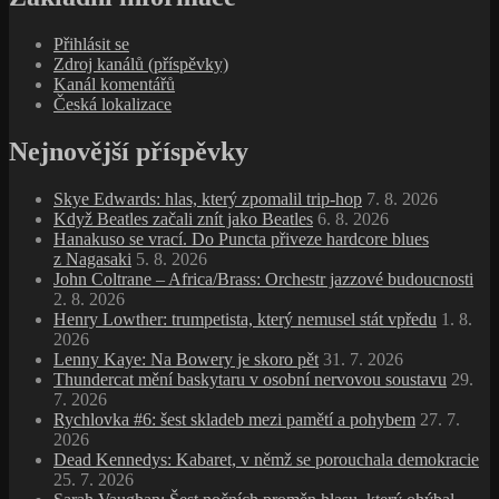
Přihlásit se
Zdroj kanálů (příspěvky)
Kanál komentářů
Česká lokalizace
Nejnovější příspěvky
Skye Edwards: hlas, který zpomalil trip‑hop
7. 8. 2026
Když Beatles začali znít jako Beatles
6. 8. 2026
Hanakuso se vrací. Do Puncta přiveze hardcore blues
z Nagasaki
5. 8. 2026
John Coltrane – Africa/Brass: Orchestr jazzové budoucnosti
2. 8. 2026
Henry Lowther: trumpetista, který nemusel stát vpředu
1. 8.
2026
Lenny Kaye: Na Bowery je skoro pět
31. 7. 2026
Thundercat mění baskytaru v osobní nervovou soustavu
29.
7. 2026
Rychlovka #6: šest skladeb mezi pamětí a pohybem
27. 7.
2026
Dead Kennedys: Kabaret, v němž se porouchala demokracie
25. 7. 2026