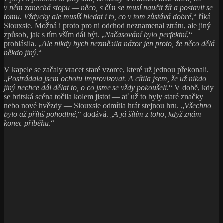
v něm zanechá stopu — něco, s čím se musí naučit žít a postavit se
tomu. Vždycky ale musíš hledat i to, co v tom zůstává dobré
,“ říká
Siouxsie. Možná i proto pro ni odchod neznamenal ztrátu, ale jiný
způsob, jak s tím vším dál být. „
Načasování bylo perfektní
,“
prohlásila. „
Ale nikdy bych nezměnila názor jen proto, že něco dělá
někdo jiný
.“
V kapele se začaly vracet staré vzorce, které už jednou překonali.
„
Postrádala jsem ochotu improvizovat. A cítila jsem, že už nikdo
jiný nechce dál dělat to, o co jsme se vždy pokoušeli
.“ V době, kdy
se britská scéna točila kolem jistot — ať už to byly staré značky
nebo nové hvězdy — Siouxsie odmítla hrát stejnou hru. „
Všechno
bylo až příliš pohodlné
,“ dodává. „
A já šílím z toho, když znám
konec příběhu
.“