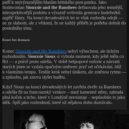
patří k nejvýraznějším hlasům britského post-punku. Jako
frontwoman
Siouxsie and the Banshees
definovala jeho temnější,
introspektivnější podobu a výrazně ovlivnila generace hudebníků
napříč žánry. Na konci devadesátých let se však rozhodla odejít —
ne ze slabosti, ale z vědomí, že ne každý příběh je potřeba dohrát do
posledního tónu.
Konec bez dramatu
Konec
Siouxsie and the Banshees
nebyl výbuchem, ale tichým
rozhodnutím.
Siouxsie Sioux
si vybrala moment, kdy ještě měla co
říct — a právě proto odešla. V době britpopové euforie a návratů
starých jmen se vydala opačným směrem: pryč od očekávání, blíž
k vlastnímu tempu. Tenhle krok nebyl únikem, ale změnou rytmu —
a způsobu, jak znovu slyšet hudbu.
Když Sioux na konci devadesátých let zavřela dveře za Banshees
a odešla žít na francouzský venkov – staré kamenné stěny, zahrada
plná koček a ticho, které v Londýně neexistuje – nepůsobilo to jako
útěk. Spíš jako rozhodnutí, které už nějakou dobu dozrávalo.