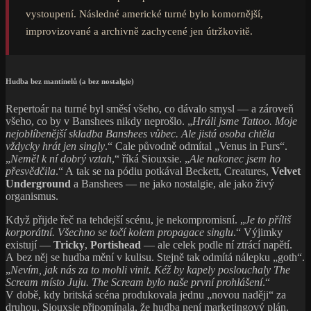
vystoupení. Následné americké turné bylo komornější,
improvizované a archivně zachycené jen útržkovitě.
Hudba bez mantinelů (a bez nostalgie)
Repertoár na turné byl směsí všeho, co dávalo smysl — a zároveň
všeho, co by v Banshees nikdy neprošlo. „
Hráli jsme Tattoo. Moje
nejoblíbenější skladba Banshees vůbec. Ale jistá osoba chtěla
vždycky hrát jen singly
.“ Cale původně odmítal „Venus in Furs“.
„
Neměl k ní dobrý vztah
,“ říká Siouxsie. „
Ale nakonec jsem ho
přesvědčila
.“ A tak se na pódiu potkával Beckett, Creatures,
Velvet
Underground
a Banshees — ne jako nostalgie, ale jako živý
organismus.
Když přijde řeč na tehdejší scénu, je nekompromisní. „
Je to příliš
korporátní. Všechno se točí kolem propagace singlu
.“ Výjimky
existují —
Tricky
,
Portishead
— ale celek podle ní ztrácí napětí.
A bez něj se hudba mění v kulisu. Stejně tak odmítá nálepku „goth“.
„
Nevím, jak nás za to mohli vinit. Kéž by kapely poslouchaly The
Scream místo Juju. The Scream bylo naše první prohlášení
.“
V době, kdy britská scéna produkovala jednu „novou naději“ za
druhou, Siouxsie připomínala, že hudba není marketingový plán.