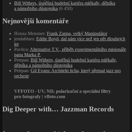
Bill Withers, úspěšná hudební kariéra mlékaře, dělníka
a námořního důstojníka
(6 450)
Nejnovější komentáře
Honza Meissner
:
Frank Zappa, velký Manipulátor
jendablues
:
Eddie Boyd, dal nám více než jen pět dlouhejch
let
Pavlica
:
Alternative T.V., příběh experimentálního misionáře
pana Marka P.
Petrpan
:
Bill Withers, úspěšná hudební kariéra mlékaře,
dělníka a námořního důstojníka
Petrpan
:
Gil Evans: Architekt ticha, který přepsal jazz pro
orchestr
VFFOTO - UV, ND, polarizační a speciální filtry
pro fotografy | vffoto.com
Dig Deeper with… Jazzman Records