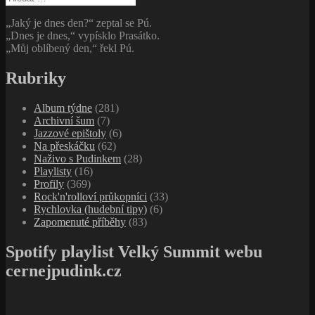
„Jaký je dnes den?“ zeptal se Pú.
„Dnes je dnes,“ vypísklo Prasátko.
„Můj oblíbený den,“ řekl Pú.
Rubriky
Album týdne
(281)
Archivní šum
(7)
Jazzové epištoly
(6)
Na přeskáčku
(62)
Naživo s Pudinkem
(28)
Playlisty
(16)
Profily
(369)
Rock'n'rolloví průkopníci
(33)
Rychlovka (hudební tipy)
(6)
Zapomenuté příběhy
(83)
Spotify playlist Velký Summit webu
cernejpudink.cz