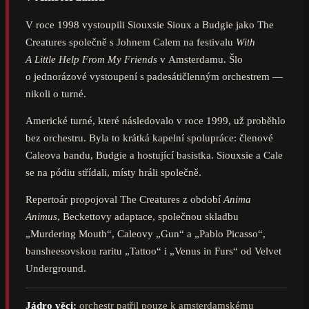
V roce 1998 vystoupili Siouxsie Sioux a Budgie jako The
Creatures společně s Johnem Calem na festivalu
With
A Little Help From My Friends
v Amsterdamu. Šlo
o jednorázové vystoupení s padesátičlenným orchestrem —
nikoli o turné.
Americké turné, které následovalo v roce 1999, už proběhlo
bez orchestru. Byla to krátká kapelní spolupráce: členové
Caleova bandu, Budgie a hostující basistka. Siouxsie a Cale
se na pódiu střídali, místy hráli společně.
Repertoár propojoval The Creatures z období
Anima
Animus
, Beckettovy adaptace, společnou skladbu
„Murdering Mouth“, Caleovy „Gun“ a „Pablo Picasso“,
bansheesovskou raritu „Tattoo“ i „Venus in Furs“ od Velvet
Underground.
Jádro věci:
orchestr patřil pouze k amsterdamskému