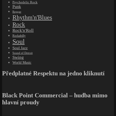
Psychedelic Rock
Punk
Reggae
Rhythm'n'Blues
Rock
Rock'n'Roll
Rockabilly
Soul
Soul Jazz
Sound of Detroit
Swing
World Music
Předplatné Respektu na jedno kliknutí
Black Point Commercial – hudba mimo
hlavní proudy