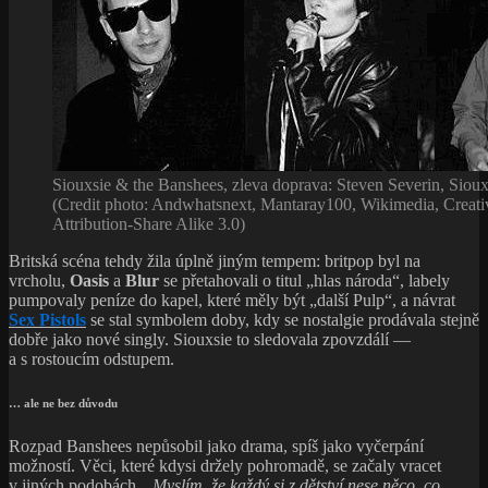
Siouxsie & the Banshees, zleva doprava: Steven Severin, Sioux
(Credit photo: Andwhatsnext, Mantaray100, Wikimedia, Crea
Attribution-Share Alike 3.0)
Britská scéna tehdy žila úplně jiným tempem: britpop byl na
vrcholu,
Oasis
a
Blur
se přetahovali o titul „hlas národa“, labely
pumpovaly peníze do kapel, které měly být „další Pulp“, a návrat
Sex Pistols
se stal symbolem doby, kdy se nostalgie prodávala stejně
dobře jako nové singly. Siouxsie to sledovala zpovzdálí —
a s rostoucím odstupem.
… ale ne bez důvodu
Rozpad Banshees nepůsobil jako drama, spíš jako vyčerpání
možností. Věci, které kdysi držely pohromadě, se začaly vracet
v jiných podobách. „
Myslím, že každý si z dětství nese něco, co