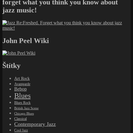
forget what you think you know about
jazz music!
John Peel Wiki
Štítky
Art Rock
Avantgarde
Bebop
Blues
Blues Rock
British Jazz Scene
Chicago Blues
Classical
Contemporary Jazz
Cool Jazz