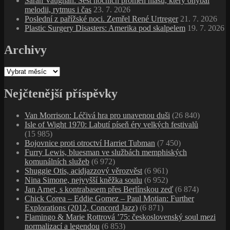
Sarah Vaughan: Šest nočních proměn hlasu, který ohýbal
melodii, rytmus i čas
23. 7. 2026
Poslední z pařížské noci. Zemřel René Urtreger
21. 7. 2026
Plastic Surgery Disasters: Amerika pod skalpelem
19. 7. 2026
Archivy
Archivy
Nejčtenější příspěvky
Van Morrison: Léčivá hra pro unavenou duši
(26 840)
Isle of Wight 1970: Labutí píseň éry velkých festivalů
(15 985)
Bojovnice proti otroctví Harriet Tubman
(7 450)
Furry Lewis, bluesman ve službách memphiských
komunálních služeb
(6 972)
Shuggie Otis, acidjazzový věrozvěst
(6 961)
Nina Simone, nejvyšší kněžka soulu
(6 952)
Jan Arnet, s kontrabasem přes Berlínskou zeď
(6 874)
Chick Corea – Eddie Gomez – Paul Motian: Further
Explorations (2012, Concord Jazz)
(6 871)
Flamingo & Marie Rottrová ’75: československý soul mezi
normalizací a legendou
(6 853)