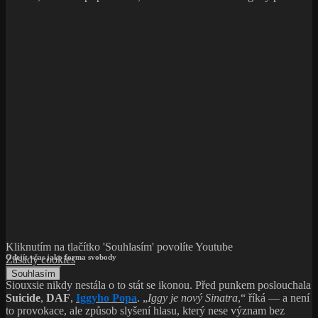
Kliknutím na tlačítko 'Souhlasím' povolíte Youtube
Odejít včas jako forma svobody
Zásady cookies
Souhlasím
Siouxsie nikdy nestála o to stát se ikonou. Před punkem poslouchala
Suicide
,
DAF
,
Iggyho Popa
. „
Iggy je nový Sinatra
,“ říká — a není
to provokace, ale způsob slyšení hlasu, který nese význam bez