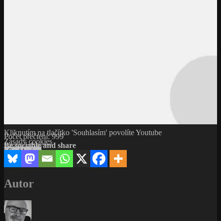
Kliknutím na tlačítko 'Souhlasím' povolíte Youtube
Počet přečtení:
999
Zásady cookies
Be sociable and share
Souhlasím
Autor