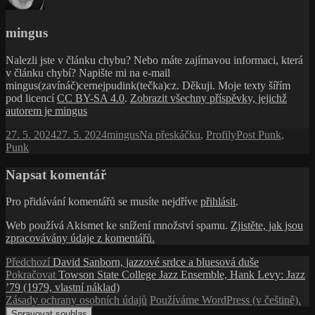
mingus
Nalezli jste v článku chybu? Nebo máte zajímavou informaci, která
v článku chybí? Napište mi na e-mail
mingus(zavínáč)cernejpudink(tečka)cz. Děkuji. Moje texty šířím
pod licencí
CC BY-SA 4.0
.
Zobrazit všechny příspěvky, jejichž
autorem je mingus
Publikováno:
Autor:
Rubriky:
Štítky:
27. 5. 2024
27. 5. 2024
mingus
Na přeskáčku
,
Profily
Post Punk
,
Punk
Napsat komentář
Pro přidávání komentářů se musíte nejdříve
přihlásit
.
Web používá Akismet ke snížení množství spamu.
Zjistěte, jak jsou
zpracovávány údaje z komentářů.
Navigace
Předchozí
Předchozí
David Sanborn, jazzové srdce a bluesová duše
příspěvek:
Následující
Pokračovat
Towson State College Jazz Ensemble, Hank Levy: Jazz
pro
příspěvek:
’79 (1979, vlastní náklad)
příspěvek
Zásady ochrany osobních údajů
Používáme WordPress (v češtině).
Spravovat souhlas