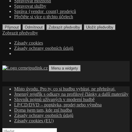
Spravovat možnosti
Spravovat služby
Správa {vendor_count} prodejců
Přečtěte si více o těchto účelech
Přijmout
Odmítnout
Zobrazit předvolby
Uložit předvolby
Zobrazit předvolby
Zásady cookies
Zásady ochrany osobních údajů
Přejít
k
Menu a widgety
obsahu
cernejpudink.cz
Hudební magazín o zapomenutých příbězích, jazzu, alternativě
webu
a albech s hlubším kontextem
Místo úvodu. Pro ty, co si hudbu vybíraj, ne přehrávaj.
Jmenný rejstřík s odkazy na profilové články a další materiály
Slovník pojmů užívaných v moderní hudbě
LP/CD/DVD – poptávka, prodej nebo výměna
Doma jsem tam, kde zní hudba
Zásady ochrany osobních údajů
Zásady cookies (EU)
Vyhledávání