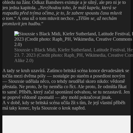
ohledu na žánr. Odkaz Banshees existuje a je silný, ale pro ni je to
jen jedna kapitola. „
Nevýhodou toho, že máš kapelu, která se
rozpadla před tvýma očima, je to, že zabere spoustu času mluvit
o tom
.“ A ona už o tom mluvit nechce. „
Těším se, až nechám
promluvit jen hudbu
.“
Siouxsie s Black Midi, Kiefer Sutherland, Latitude Festival, 
23. 7. 2023 (Credit photo: Raph_PH, Wikimedia, Creative Co
Alike 2.0)
A tady se kruh uzavírá. Zatímco britská scéna konce devadesátek se
točila mezi dvěma póly — nostalgie po starém a posedlost novým
— Siouxsie udělala něco, co tehdy neudělal skoro nikdo: vědomě
přestala. Ne proto, že by neměla co říct. Ale proto, že odmítla říkat
to samé. Příběh, který začal spontánní odvahou, se tu nezastavil. Jen
se poprvé vědomě zpomalil — aby mohl pokračovat jinak.
A v době, kdy se britská scéna učila žít s tím, že její vlastní příběh
má taky konec, byla Siouxsie o krok napřed.