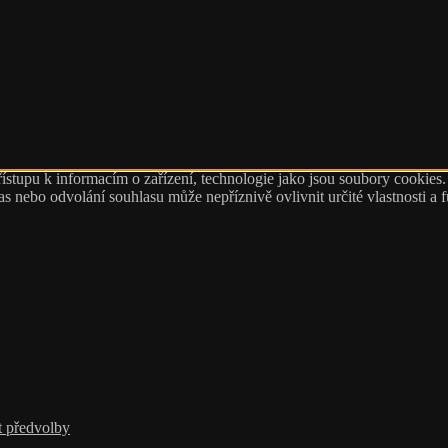
ístupu k informacím o zařízení, technologie jako jsou soubory cookies
 nebo odvolání souhlasu může nepříznivě ovlivnit určité vlastnosti a 
t předvolby