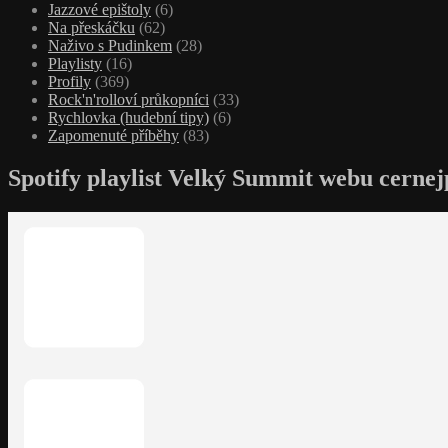
Jazzové epištoly
(6)
Na přeskáčku
(62)
Naživo s Pudinkem
(28)
Playlisty
(16)
Profily
(369)
Rock'n'rolloví průkopníci
(33)
Rychlovka (hudební tipy)
(6)
Zapomenuté příběhy
(83)
Spotify playlist Velký Summit webu cernej