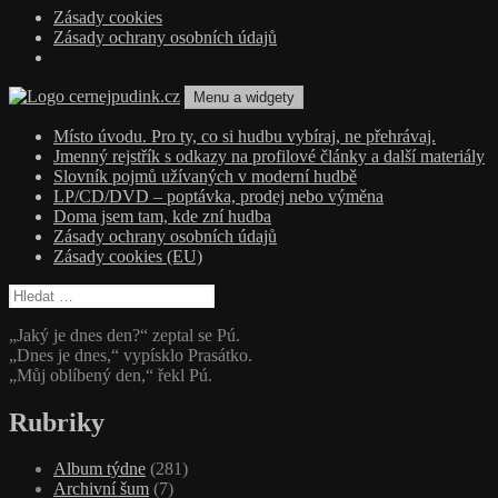
Zásady cookies
Zásady ochrany osobních údajů
Přejít
Menu a widgety
k
obsahu
cernejpudink.cz
Hudební magazín o zapomenutých příbězích, jazzu, alternativě a alb
Místo úvodu. Pro ty, co si hudbu vybíraj, ne přehrávaj.
webu
Jmenný rejstřík s odkazy na profilové články a další materiály
Slovník pojmů užívaných v moderní hudbě
LP/CD/DVD – poptávka, prodej nebo výměna
Doma jsem tam, kde zní hudba
Zásady ochrany osobních údajů
Zásady cookies (EU)
Vyhledávání
„Jaký je dnes den?“ zeptal se Pú.
„Dnes je dnes,“ vypísklo Prasátko.
„Můj oblíbený den,“ řekl Pú.
Rubriky
Album týdne
(281)
Archivní šum
(7)