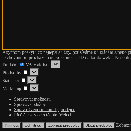
Abychom poskytli co nejlepší služby, používáme k ukládání a/nebo př
je chování při procházení nebo jedinečná ID na tomto webu. Nesouhlas
Funkční
Funkční
Vždy aktivní
Předvolby
Předvolby
Statistiky
Statistiky
Marketing
Marketing
Spravovat možnosti
Spravovat služby
Správa {vendor_count} prodejců
Přečtěte si více o těchto účelech
Zobrazi
Přijmout
Odmítnout
Zobrazit předvolby
Uložit předvolby