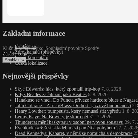
Základní informace
Přihlásit se
Kliknutím na tlačítko 'Souhlasím' povolíte Spotify
Zdroj kanálů (příspěvky)
Zásady cookies
Kanál komentářů
Souhlasím
Česká lokalizace
Nejnovější příspěvky
Skye Edwards: hlas, který zpomalil trip‑hop
7. 8. 2026
Když Beatles začali znít jako Beatles
6. 8. 2026
Hanakuso se vrací. Do Puncta přiveze hardcore blues z Nagasa
John Coltrane – Africa/Brass: Orchestr jazzové budoucnosti
2.
Henry Lowther: trumpetista, který nemusel stát vpředu
1. 8. 20
Lenny Kaye: Na Bowery je skoro pět
31. 7. 2026
Thundercat mění baskytaru v osobní nervovou soustavu
29. 7.
Rychlovka #6: šest skladeb mezi pamětí a pohybem
27. 7. 202
Dead Kennedys: Kabaret, v němž se porouchala demokracie
25