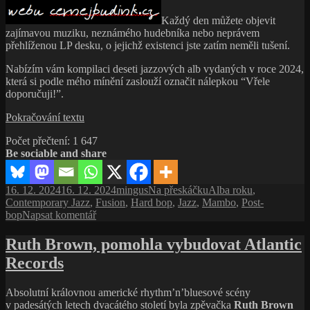
Každý den můžete objevit
zajímavou muziku, neznámého hudebníka nebo neprávem
přehlíženou LP desku, o jejichž existenci jste zatím neměli tušení.
Nabízím vám kompilaci deseti jazzových alb vydaných v roce 2024,
která si podle mého mínění zaslouží označit nálepkou “Vřele
doporučuji!”.
TOP
Pokračování textu
10
Počet přečtení:
1 647
jazzových
Be sociable and share
alb
roku
2024
Publikováno:
Autor:
Rubriky:
Štítky:
16. 12. 2024
16. 12. 2024
mingus
Na přeskáčku
Alba roku
,
podle
Contemporary Jazz
,
Fusion
,
Hard bop
,
Jazz
,
Mambo
,
Post-
webu
pro
bop
Napsat komentář
cernejpudink.cz
text
s
Ruth Brown, pomohla vybudovat Atlantic
názvem
Records
TOP
10
jazzových
Absolutní královnou americké rhythm’n’bluesové scény
alb
v padesátých letech dvacátého století byla zpěvačka
Ruth Brown