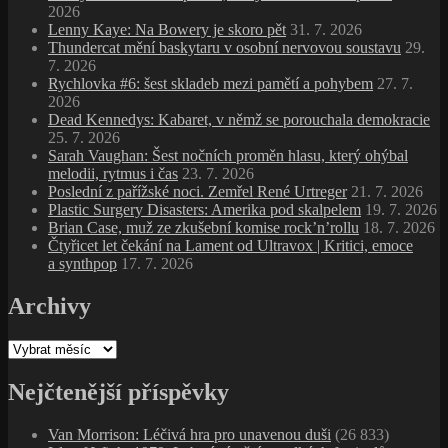
2026
Lenny Kaye: Na Bowery je skoro pět
31. 7. 2026
Thundercat mění baskytaru v osobní nervovou soustavu
29.
7. 2026
Rychlovka #6: šest skladeb mezi pamětí a pohybem
27. 7.
2026
Dead Kennedys: Kabaret, v němž se porouchala demokracie
25. 7. 2026
Sarah Vaughan: Šest nočních proměn hlasu, který ohýbal
melodii, rytmus i čas
23. 7. 2026
Poslední z pařížské noci. Zemřel René Urtreger
21. 7. 2026
Plastic Surgery Disasters: Amerika pod skalpelem
19. 7. 2026
Brian Case, muž ze zkušební komise rock’n’rollu
18. 7. 2026
Čtyřicet let čekání na Lament od Ultravox | Kritici, emoce
a synthpop
17. 7. 2026
Archivy
Archivy
Nejčtenější příspěvky
Van Morrison: Léčivá hra pro unavenou duši
(26 833)