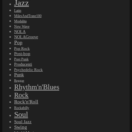
Jazz
Latin
MilesAndTrane100
Modalita
New Wave
NOLA
NOLAGroove
Pop
Pop Rock
Post-bop
Post Punk
Producenti
Psychedelic Rock
Punk
Reggae
Rhythm'n'Blues
Rock
Rock'n'Roll
Rockabilly
Soul
Soul Jazz
Swing