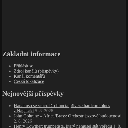
Základní informace
Přihlásit se
Zdroj kanálů (příspěvky)
Kanál komentářů
Česká lokalizace
Nejnovější příspěvky
Hanakuso se vrací. Do Puncta přiveze hardcore blues
z Nagasaki
5. 8. 2026
John Coltrane – Africa/Brass: Orchestr jazzové budoucnosti
2. 8. 2026
Henry Lowther: trumpetista, který nemusel stát vpředu
1. 8.