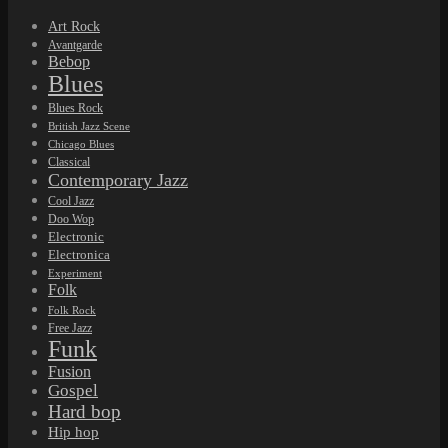
Art Rock
Avantgarde
Bebop
Blues
Blues Rock
British Jazz Scene
Chicago Blues
Classical
Contemporary Jazz
Cool Jazz
Doo Wop
Electronic
Electronica
Experiment
Folk
Folk Rock
Free Jazz
Funk
Fusion
Gospel
Hard bop
Hip hop