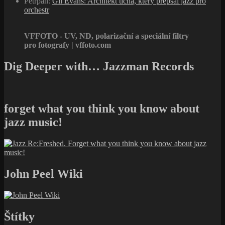
Petrpan
:
Gil Evans: Architekt ticha, který přepsal jazz pro
orchestr
VFFOTO - UV, ND, polarizační a speciální filtry
pro fotografy | vffoto.com
Dig Deeper with… Jazzman Records
forget what you think you know about
jazz music!
John Peel Wiki
Štítky