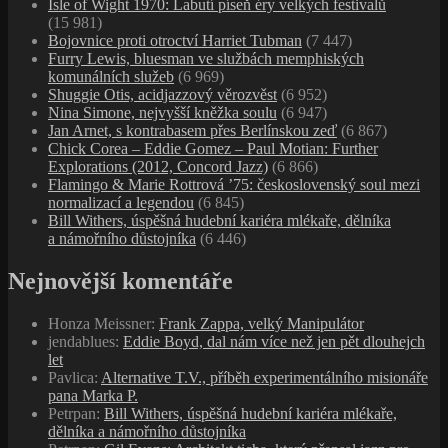
Isle of Wight 1970: Labutí píseň éry velkých festivalů
(15 981)
Bojovnice proti otroctví Harriet Tubman
(7 447)
Furry Lewis, bluesman ve službách memphiských
komunálních služeb
(6 969)
Shuggie Otis, acidjazzový věrozvěst
(6 952)
Nina Simone, nejvyšší kněžka soulu
(6 947)
Jan Arnet, s kontrabasem přes Berlínskou zeď
(6 867)
Chick Corea – Eddie Gomez – Paul Motian: Further
Explorations (2012, Concord Jazz)
(6 866)
Flamingo & Marie Rottrová ’75: československý soul mezi
normalizací a legendou
(6 845)
Bill Withers, úspěšná hudební kariéra mlékaře, dělníka
a námořního důstojníka
(6 446)
Nejnovější komentáře
Honza Meissner
:
Frank Zappa, velký Manipulátor
jendablues
:
Eddie Boyd, dal nám více než jen pět dlouhejch
let
Pavlica
:
Alternative T.V., příběh experimentálního misionáře
pana Marka P.
Petrpan
:
Bill Withers, úspěšná hudební kariéra mlékaře,
dělníka a námořního důstojníka