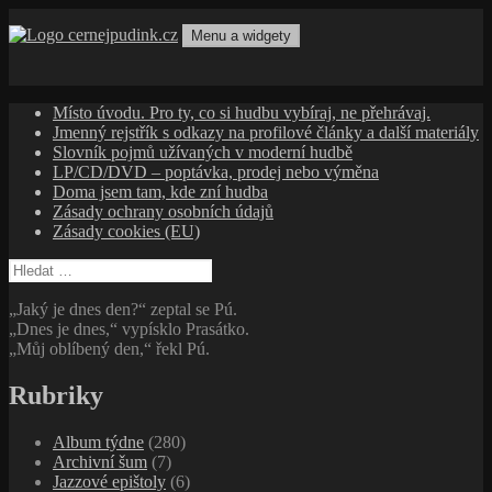
Přejít
k
Menu a widgety
obsahu
cernejpudink.cz
Hudební magazín o zapomenutých příbězích, jazzu, alternativě
webu
a albech s hlubším kontextem
Místo úvodu. Pro ty, co si hudbu vybíraj, ne přehrávaj.
Jmenný rejstřík s odkazy na profilové články a další materiály
Slovník pojmů užívaných v moderní hudbě
LP/CD/DVD – poptávka, prodej nebo výměna
Doma jsem tam, kde zní hudba
Zásady ochrany osobních údajů
Zásady cookies (EU)
Vyhledávání
„Jaký je dnes den?“ zeptal se Pú.
„Dnes je dnes,“ vypísklo Prasátko.
„Můj oblíbený den,“ řekl Pú.
Rubriky
Album týdne
(280)
Archivní šum
(7)
Jazzové epištoly
(6)