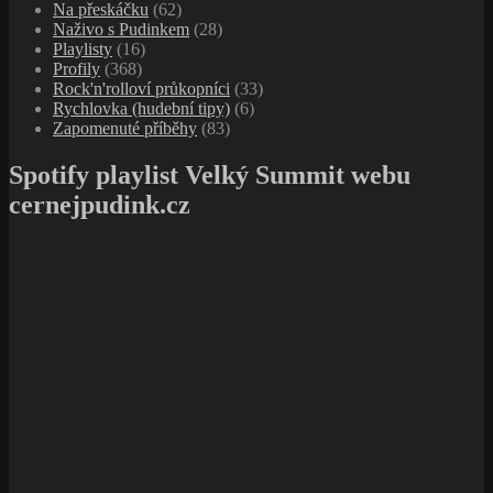
Na přeskáčku
(62)
Naživo s Pudinkem
(28)
Playlisty
(16)
Profily
(368)
Rock'n'rolloví průkopníci
(33)
Rychlovka (hudební tipy)
(6)
Zapomenuté příběhy
(83)
Spotify playlist Velký Summit webu
cernejpudink.cz