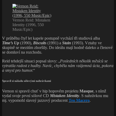
Vernon Reid: Mistaken
Identity (1996, 550
Music/Epic)
V průběhu čtyř let kapele postupně vychází tři studiová alba
Time’s Up
(1990),
Biscuits
(1991) a
Stain
(1993). Vztahy ve
skupině se mezitím zhoršily. Do ideálu mají hodně daleko a členové
se domluví na rozchodu.
Reid tehdejší situaci popsal slovy: „
Posledních několik měsíců se
vytratila radost z hudby.
Navíc, chyběla nám vzájemná úcta, pokora
a smysl pro humor.
“
Spravil si náladu sólovými nahrávkami
Vernon si spravil chuť v hip hopovém projektu
Masque
, s nímž
vydal svoje první sólové CD
Mistaken Identity
. S nahrávkou mu
mj. vypomohl slavný jazzový producent
Teo Macero
.