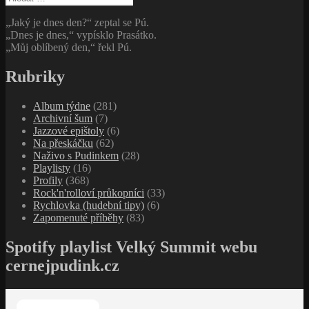
„Jaký je dnes den?“ zeptal se Pú.
„Dnes je dnes,“ vypísklo Prasátko.
„Můj oblíbený den,“ řekl Pú.
Rubriky
Album týdne
(281)
Archivní šum
(7)
Jazzové epištoly
(6)
Na přeskáčku
(62)
Naživo s Pudinkem
(28)
Playlisty
(16)
Profily
(368)
Rock'n'rolloví průkopníci
(33)
Rychlovka (hudební tipy)
(6)
Zapomenuté příběhy
(83)
Spotify playlist Velký Summit webu
cernejpudink.cz