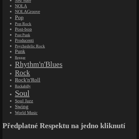
New Wave
NOLA
NOLAGroove
Pop
Pop Rock
Post-bop
Post Punk
Producenti
Psychedelic Rock
Punk
Reggae
Rhythm'n'Blues
Rock
Rock'n'Roll
Rockabilly
Soul
Soul Jazz
Swing
World Music
Předplatné Respektu na jedno kliknutí