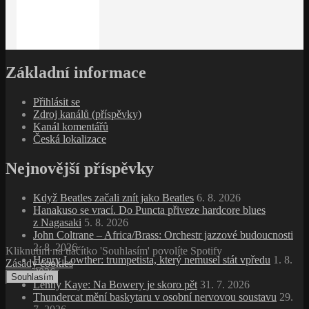
Základní informace
Přihlásit se
Zdroj kanálů (příspěvky)
Kanál komentářů
Česká lokalizace
Nejnovější příspěvky
Když Beatles začali znít jako Beatles
6. 8. 2026
Hanakuso se vrací. Do Puncta přiveze hardcore blues
z Nagasaki
5. 8. 2026
John Coltrane – Africa/Brass: Orchestr jazzové budoucnosti
2. 8. 2026
Kliknutím na tlačítko 'Souhlasím' povolíte Spotify
Henry Lowther: trumpetista, který nemusel stát vpředu
1. 8.
Zásady cookies
2026
Souhlasím
Lenny Kaye: Na Bowery je skoro pět
31. 7. 2026
Thundercat mění baskytaru v osobní nervovou soustavu
29.