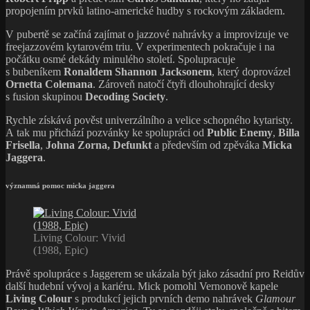
propojením prvků latino-americké hudby s rockovým základem.
V pubertě se začíná zajímat o jazzové nahrávky a improvizuje ve
freejazzovém kytarovém triu. V experimentech pokračuje i na
počátku osmé dekády minulého století. Spolupracuje
s bubeníkem
Ronaldem Shannon Jacksonem
, který doprovázel
Ornetta Colemana
. Zároveň natočí čtyři dlouhohrající desky
s fusion skupinou
Decoding Society
.
Rychle získává pověst univerzálního a velice schopného kytaristy.
A tak mu přichází pozvánky ke spolupráci od
Public Enemy
,
Billa
Frisella
,
Johna Zorna,
Defunkt
a především od zpěváka
Micka
Jaggera
.
významná pomoc micka jaggera
Living Colour: Vivid
(1988, Epic)
Právě spolupráce s Jaggerem se ukázala být jako zásadní pro Reidův
další hudební vývoj a kariéru. Mick pomohl Vernonově kapele
Living Colour
s produkcí jejich prvních demo nahrávek
Glamour