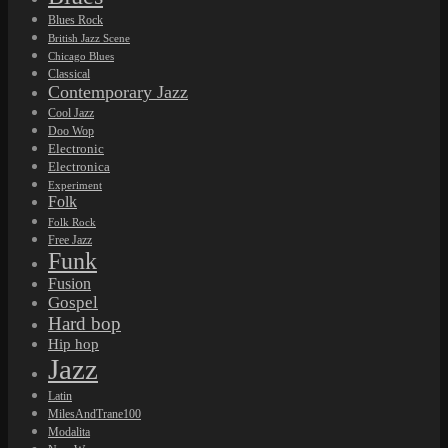
Blues Rock
British Jazz Scene
Chicago Blues
Classical
Contemporary Jazz
Cool Jazz
Doo Wop
Electronic
Electronica
Experiment
Folk
Folk Rock
Free Jazz
Funk
Fusion
Gospel
Hard bop
Hip hop
Jazz
Latin
MilesAndTrane100
Modalita