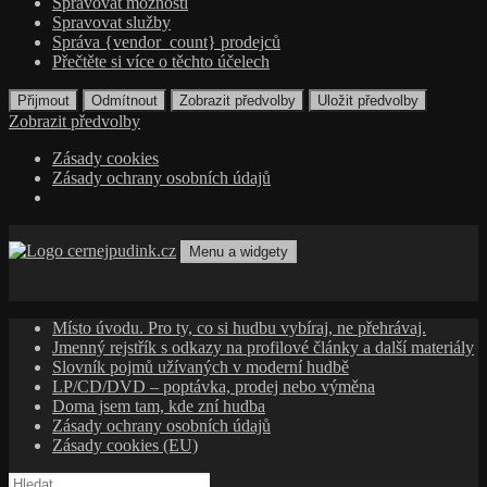
Spravovat možnosti
Spravovat služby
Správa {vendor_count} prodejců
Přečtěte si více o těchto účelech
Přijmout
Odmítnout
Zobrazit předvolby
Uložit předvolby
Zobrazit předvolby
Zásady cookies
Zásady ochrany osobních údajů
Přejít
k
Menu a widgety
obsahu
cernejpudink.cz
Hudební magazín o zapomenutých příbězích, jazzu, alternativě
webu
a albech s hlubším kontextem
Místo úvodu. Pro ty, co si hudbu vybíraj, ne přehrávaj.
Jmenný rejstřík s odkazy na profilové články a další materiály
Slovník pojmů užívaných v moderní hudbě
LP/CD/DVD – poptávka, prodej nebo výměna
Doma jsem tam, kde zní hudba
Zásady ochrany osobních údajů
Zásady cookies (EU)
Vyhledávání