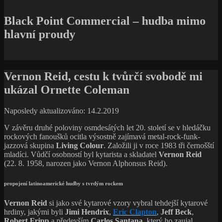
Black Point Commercial – hudba mimo
hlavní proudy
Vernon Reid, cestu k tvůrčí svobodě mi
ukázal Ornette Coleman
Naposledy aktualizováno: 14.2.2019
V závěru druhé poloviny osmdesátých let 20. století se v hledáčku
rockových fanoušků ocitla výsostně zajímavá metal-rock-funk-
jazzová skupina
Living Colour
. Založili ji v roce 1983 tři černošští
mladíci. Vůdčí osobností byl kytarista a skladatel
Vernon Reid
(22. 8. 1958, narozen jako Vernon Alphonsus Reid).
propojení latinoamerické hudby s tvrdým rockem
Vernon Reid
si jako své kytarové vzory vybral tehdejší kytarové
hrdiny, jakými byli
Jimi Hendrix
,
Eric Clapton
,
Jeff Beck
,
Robert Fripp
a především
Carlos Santana
, který ho zaujal