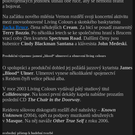
polovojenských jednotek utínali obě ruce, aby se nemohli bránit
a bojovat.
Na začátku nového milénia Vernon rozdělí svoji koncertní aktivitu
mezi znovuobnovené Living Colours a skotského baskytaristu
Jacka Bruce
, člena někdejších
Cream
. Za bicí se posadí znamenitý
Terry Bozzio
. Po několika letech se ke společnému hraní s Brucem
vrací coby člen kvarteta
Spectrum Road
. Dalšími členy jsou
bubenice
Cindy Blackman Santana
a klávesista
John Medeski
.
Produkční výpomoc jamesi „blood“ ulmerovi a obnovení living colours
O spolupráci a produkční dohled jej požádá jazzový kytarista
James
„Blood“ Ulmer
. Ulmerovi vynese několikaleté spojenectví
s Reidem čtyři velice pěkná alba.
V roce 2003 Living Colours vydávají pátý studiový titul
Collideoscope
. Na konci první dekády kapela nabídne prozatím
poslední CD
The Chair in the Doorway
.
Reidovu sólovou diskografii rozšíří dvě nahrávky –
Known
Unknown
(2004), opět za podpory muzikantů sdružených
v
Masque
. Na něj naváže
Other True Self
z roku 2006.
svobodný přístup k hudební tvorbě