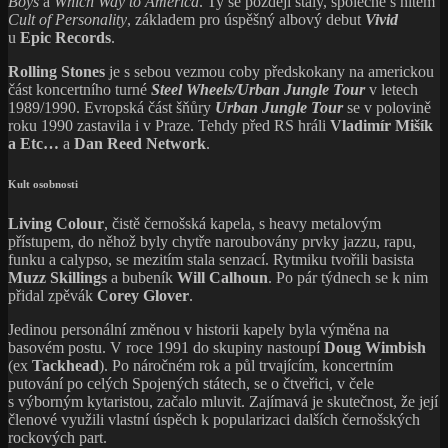
Boys
a
Which Way to America
. Ty se později staly, společně s hitem
Cult of Personality
, základem pro úspěšný albový debut
Vivid
u
Epic Records
.
Rolling Stones
je s sebou vezmou coby předskokany na americkou
část koncertního turné
Steel Wheels/Urban Jungle Tour
v letech
1989/1990. Evropská část šňůry
Urban Jungle Tour
se v polovině
roku 1990 zastavila i v Praze. Tehdy před RS hráli
Vladimír Mišík
a Etc…
a
Dan Reed Network
.
Kult osobnosti
Living Colour
, čistě černošská kapela, s heavy metalovým
přístupem, do něhož byly chytře naroubovány prvky jazzu, rapu,
funku a calypso, se mezitím stala senzací. Rytmiku tvořili basista
Muzz Skillings
a bubeník
Will Calhoun
. Po pár týdnech se k nim
přidal zpěvák
Corey Glove
r
.
Jedinou personální změnou v historii kapely byla výměna na
basovém postu. V roce 1991 do skupiny nastoupí
Doug Wimbish
(ex
Tackhead
).
Po náročném rok a půl trvajícím, koncertním
putování po celých Spojených státech, se o čtveřici, v čele
s výborným kytaristou, začalo mluvit. Zajímavá je skutečnost, že její
členové využili vlastní úspěch k popularizaci dalších černošských
rockových part.