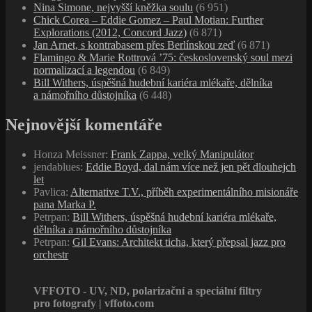
Nina Simone, nejvyšší kněžka soulu
(6 951)
Chick Corea – Eddie Gomez – Paul Motian: Further
Explorations (2012, Concord Jazz)
(6 871)
Jan Arnet, s kontrabasem přes Berlínskou zeď
(6 871)
Flamingo & Marie Rottrová ’75: československý soul mezi
normalizací a legendou
(6 849)
Bill Withers, úspěšná hudební kariéra mlékaře, dělníka
a námořního důstojníka
(6 448)
Nejnovější komentáře
Honza Meissner
:
Frank Zappa, velký Manipulátor
jendablues
:
Eddie Boyd, dal nám více než jen pět dlouhejch
let
Pavlica
:
Alternative T.V., příběh experimentálního misionáře
pana Marka P.
Petrpan
:
Bill Withers, úspěšná hudební kariéra mlékaře,
dělníka a námořního důstojníka
Petrpan
:
Gil Evans: Architekt ticha, který přepsal jazz pro
orchestr
VFFOTO - UV, ND, polarizační a speciální filtry
pro fotografy | vffoto.com