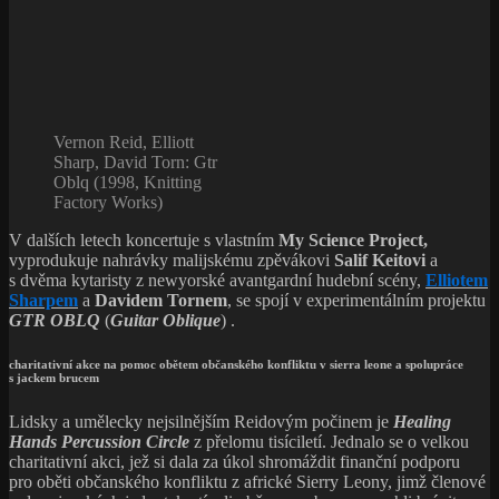
Vernon Reid, Elliott
Sharp, David Torn: Gtr
Oblq (1998, Knitting
Factory Works)
V dalších letech koncertuje s vlastním
My Science Project,
vyprodukuje nahrávky malijskému zpěvákovi
Salif Keit
ovi
a
s dvěma kytaristy z newyorské avantgardní hudební scény,
Elliotem
Sharpem
a
Davidem Tornem
, se spojí v experimentálním projektu
GTR OBLQ
(
Guitar
Oblique
) .
charitativní akce na pomoc obětem občanského konfliktu v sierra leone a spolupráce
s jackem brucem
Lidsky a umělecky nejsilnějším Reidovým počinem je
Healing
Hands Percussion Circle
z přelomu tisíciletí. Jednalo se o velkou
charitativní akci, jež si dala za úkol shromáždit finanční podporu
pro oběti občanského konfliktu z africké Sierry Leony, jimž členové