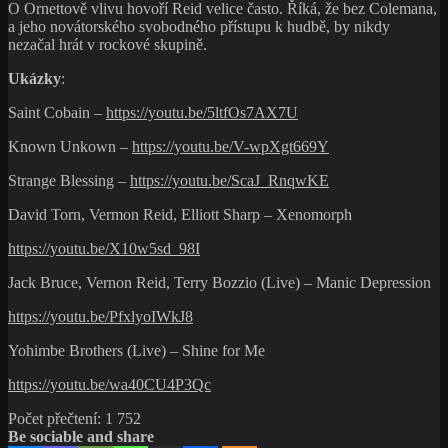
O Ornettově vlivu hovoří Reid velice často. Říká, že bez Colemana,
a jeho novátorského svobodného přístupu k hudbě, by nikdy
nezačal hrát v rockové skupině.
Ukázky
:
Saint Cobain –
https://youtu.be/5ltfOs7AX7U
Known Unkown –
https://youtu.be/V-wpXgt669Y
Strange Blessing –
https://youtu.be/ScaJ_RnqwKE
David Torn, Vermon Reid, Elliott Sharp – Xenomorph
https://youtu.be/X10w5sd_98I
Jack Bruce, Vernon Reid, Terry Bozzio (Live) – Manic Depression
https://youtu.be/PfxlyoIWkJ8
Yohimbe Brothers (Live) – Shine for Me
https://youtu.be/wa40CU4P3Qc
Počet přečtení:
1 752
Be sociable and share