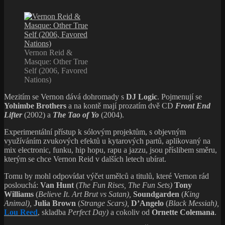
Vernon Reid &
Masque: Other True
Self (2006, Favored
Nations)
Mezitím se Vernon dává dohromady s
DJ Logic
. Pojmenují se
Yohimbe Brothers
a na kontě mají prozatím dvě CD
Front End
Lifter
(2002) a
The Tao of Yo
(2004).
Experimentální přístup k sólovým projektům, s objevným
využíváním zvukových efektů u kytarových partů, aplikovaný na
mix electronic, funku, hip hopu, rapu a jazzu, jsou příslibem směru,
kterým se chce Vernon Reid v dalších letech ubírat.
Tomu by mohl odpovídat výčet umělců a titulů, které Vernon rád
poslouchá:
Van Hunt
(
The Fun Rises, The Fun Sets
)
Tony
William
s
(
Believe It
.
Art Brut vs Satan
),
Soundgarden
(
King
Animal
),
Julia Brown
(
Strange Scars
),
D’Angelo
(
Black Messiah
),
Lou Reed
, skladba
Perfect Day
)
a cokoliv od
Ornette Colemana
.