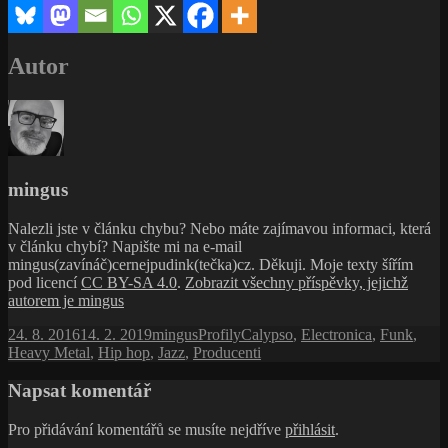
Autor
mingus
Nalezli jste v článku chybu? Nebo máte zajímavou informaci, která
v článku chybí? Napište mi na e-mail
mingus(zavínáč)cernejpudink(tečka)cz. Děkuji. Moje texty šířím
pod licencí
CC BY-SA 4.0
.
Zobrazit všechny příspěvky, jejichž
autorem je mingus
Publikováno:
Autor:
Rubriky:
Štítky:
24. 8. 2016
14. 2. 2019
mingus
Profily
Calypso
,
Electronica
,
Funk
,
Heavy Metal
,
Hip hop
,
Jazz
,
Producenti
Napsat komentář
Pro přidávání komentářů se musíte nejdříve
přihlásit
.