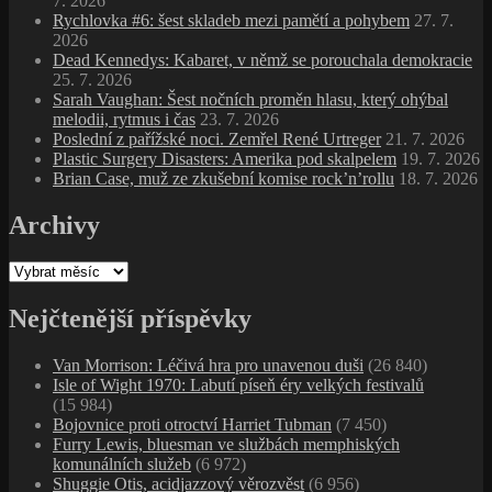
7. 2026
Rychlovka #6: šest skladeb mezi pamětí a pohybem
27. 7.
2026
Dead Kennedys: Kabaret, v němž se porouchala demokracie
25. 7. 2026
Sarah Vaughan: Šest nočních proměn hlasu, který ohýbal
melodii, rytmus i čas
23. 7. 2026
Poslední z pařížské noci. Zemřel René Urtreger
21. 7. 2026
Plastic Surgery Disasters: Amerika pod skalpelem
19. 7. 2026
Brian Case, muž ze zkušební komise rock’n’rollu
18. 7. 2026
Archivy
Archivy
Nejčtenější příspěvky
Van Morrison: Léčivá hra pro unavenou duši
(26 840)
Isle of Wight 1970: Labutí píseň éry velkých festivalů
(15 984)
Bojovnice proti otroctví Harriet Tubman
(7 450)
Furry Lewis, bluesman ve službách memphiských
komunálních služeb
(6 972)
Shuggie Otis, acidjazzový věrozvěst
(6 956)