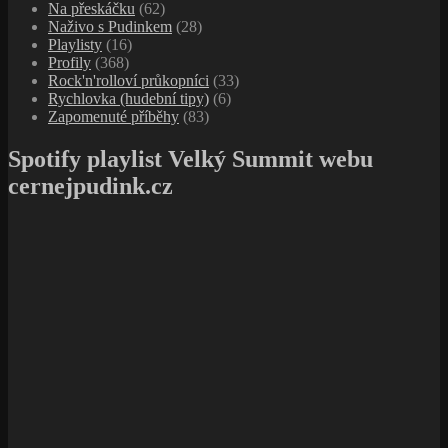
Na přeskáčku
(62)
Naživo s Pudinkem
(28)
Playlisty
(16)
Profily
(368)
Rock'n'rolloví průkopníci
(33)
Rychlovka (hudební tipy)
(6)
Zapomenuté příběhy
(83)
Spotify playlist Velký Summit webu
cernejpudink.cz