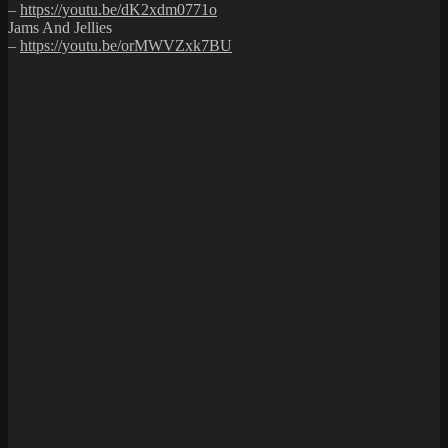
–
https://youtu.be/dK2xdm0771o
Jams And Jellies
–
https://youtu.be/orMWVZxk7BU