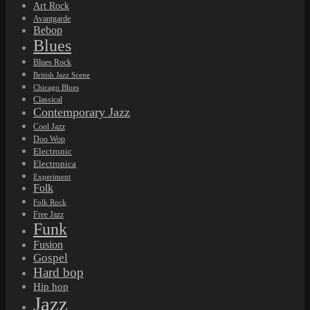
Art Rock
Avantgarde
Bebop
Blues
Blues Rock
British Jazz Scene
Chicago Blues
Classical
Contemporary Jazz
Cool Jazz
Doo Wop
Electronic
Electronica
Experiment
Folk
Folk Rock
Free Jazz
Funk
Fusion
Gospel
Hard bop
Hip hop
Jazz