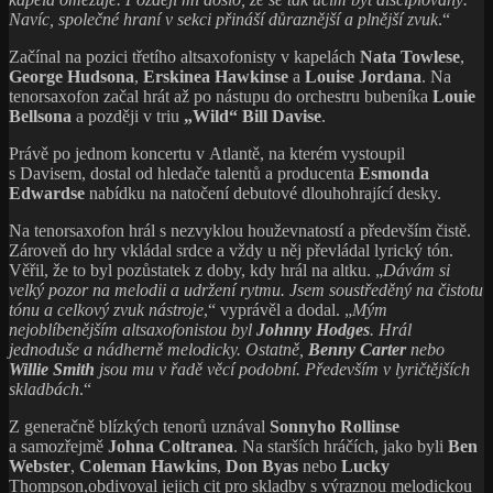
Navíc, společné hraní v sekci přináší důraznější a plnější zvuk
.“
Začínal na pozici třetího altsaxofonisty v kapelách
Nata Towlese
,
George Hudsona
,
Erskinea Hawkinse
a
Louise Jordana
. Na
tenorsaxofon začal hrát až po nástupu do orchestru bubeníka
Louie
Bellsona
a později v triu
„Wild“ Bill Davise
.
Právě po jednom koncertu v Atlantě, na kterém vystoupil
s Davisem, dostal od hledače talentů a producenta
Esmonda
Edwardse
nabídku na natočení debutové dlouhohrající desky.
Na tenorsaxofon hrál s nezvyklou houževnatostí a především čistě.
Zároveň do hry vkládal srdce a vždy u něj převládal lyrický tón.
Věřil, že to byl pozůstatek z doby, kdy hrál na altku. „
Dávám si
velký pozor na melodii a udržení rytmu. Jsem soustředěný na čistotu
tónu a celkový zvuk nástroje
,“ vyprávěl a dodal. „
Mým
nejoblíbenějším altsaxofonistou byl
Johnny Hodges
. Hrál
jednoduše a nádherně melodicky. Ostatně,
Benny Carter
nebo
Willie Smith
jsou mu v řadě věcí podobní. Především v lyričtějších
skladbách
.“
Z generačně blízkých tenorů uznával
Sonnyho Rollinse
a samozřejmě
Johna Coltranea
. Na starších hráčích, jako byli
Ben
Webster
,
Coleman Hawkins
,
Don Byas
nebo
Lucky
Thompson,obdivoval jejich cit pro skladby s výraznou melodickou