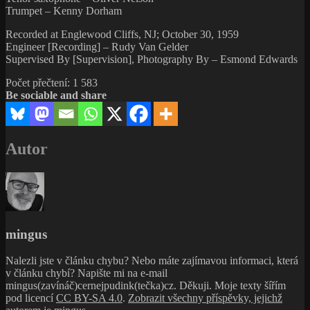
Trumpet – Kenny Dorham
Recorded at Englewood Cliffs, NJ; October 30, 1959
Engineer [Recording] – Rudy Van Gelder
Supervised By [Supervision], Photography By – Esmond Edwards
Počet přečtení:
1 583
Be sociable and share
Autor
mingus
Nalezli jste v článku chybu? Nebo máte zajímavou informaci, která
v článku chybí? Napište mi na e-mail
mingus(zavínáč)cernejpudink(tečka)cz. Děkuji. Moje texty šířím
pod licencí
CC BY-SA 4.0
.
Zobrazit všechny příspěvky, jejichž