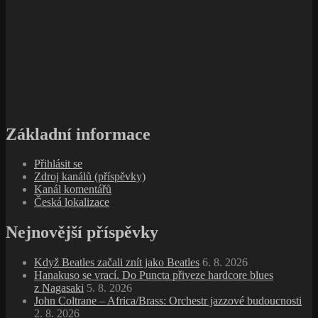
Základní informace
Přihlásit se
Zdroj kanálů (příspěvky)
Kanál komentářů
Česká lokalizace
Nejnovější příspěvky
Když Beatles začali znít jako Beatles
6. 8. 2026
Hanakuso se vrací. Do Puncta přiveze hardcore blues
z Nagasaki
5. 8. 2026
John Coltrane – Africa/Brass: Orchestr jazzové budoucnosti
2. 8. 2026