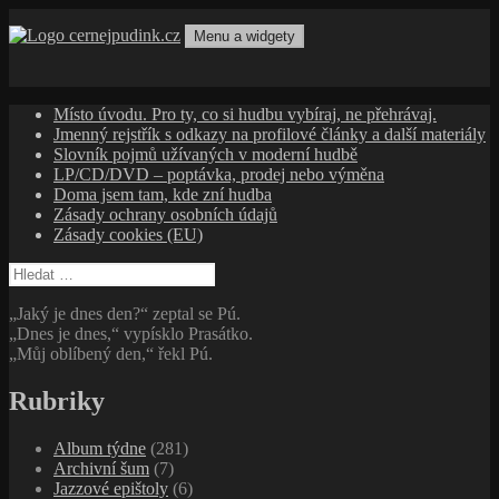
Přejít
k
Menu a widgety
obsahu
cernejpudink.cz
Hudební magazín o zapomenutých příbězích, jazzu, alternativě
webu
a albech s hlubším kontextem
Místo úvodu. Pro ty, co si hudbu vybíraj, ne přehrávaj.
Jmenný rejstřík s odkazy na profilové články a další materiály
Slovník pojmů užívaných v moderní hudbě
LP/CD/DVD – poptávka, prodej nebo výměna
Doma jsem tam, kde zní hudba
Zásady ochrany osobních údajů
Zásady cookies (EU)
Vyhledávání
„Jaký je dnes den?“ zeptal se Pú.
„Dnes je dnes,“ vypísklo Prasátko.
„Můj oblíbený den,“ řekl Pú.
Rubriky
Album týdne
(281)
Archivní šum
(7)
Jazzové epištoly
(6)