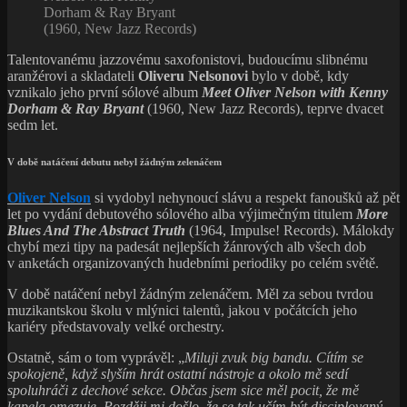
Dorham & Ray Bryant
(1960, New Jazz Records)
Talentovanému jazzovému saxofonistovi, budoucímu slibnému
aranžérovi a skladateli
Oliveru Nelsonovi
bylo v době, kdy
vznikalo jeho první sólové album
Meet Oliver Nelson with Kenny
Dorham & Ray Bryant
(1960, New Jazz Records), teprve dvacet
sedm let.
V době natáčení debutu nebyl žádným zelenáčem
Oliver Nelson
si vydobyl nehynoucí slávu a respekt fanoušků až pět
let po vydání debutového sólového alba výjimečným titulem
More
Blues And The Abstract Truth
(1964, Impulse! Records). Málokdy
chybí mezi tipy na padesát nejlepších žánrových alb všech dob
v anketách organizovaných hudebními periodiky po celém světě.
V době natáčení nebyl žádným zelenáčem. Měl za sebou tvrdou
muzikantskou školu v mlýnici talentů, jakou v počátcích jeho
kariéry představovaly velké orchestry.
Ostatně, sám o tom vyprávěl: „
Miluji zvuk big bandu. Cítím se
spokojeně, když slyším hrát ostatní nástroje a okolo mě sedí
spoluhráči z dechové sekce. Občas jsem sice měl pocit, že mě
kapela omezuje. Později mi došlo, že se tak učím být disciplovaný.