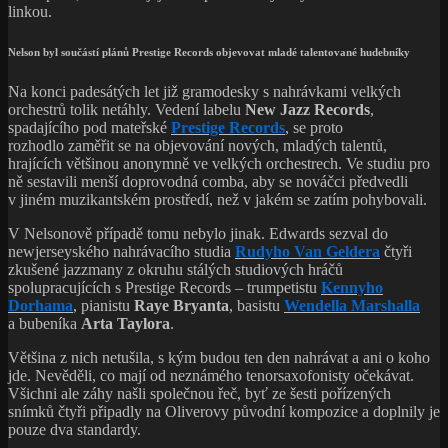
linkou.
Nelson byl součástí plánů Prestige Records objevovat mladé talentované hudebníky
Na konci padesátých let již gramodesky s nahrávkami velkých
orchestrů tolik netáhly. Vedení labelu
New Jazz Records
,
spadajícího pod mateřské
Prestige Records
, se proto
rozhodlo zaměřit se na objevování nových, mladých talentů,
hrajících většinou anonymně ve velkých orchestrech. Ve studiu pro
ně sestavili menší doprovodná comba, aby se nováčci předvedli
v jiném muzikantském prostředí, než v jakém se zatím pohybovali.
V Nelsonově případě tomu nebylo jinak. Edwards sezval do
newjerseyského nahrávacího studia
Rudyho Van Geldera
čtyři
zkušené jazzmany z okruhu stálých studiových hráčů
spolupracujících s Prestige Records – trumpetistu
Kennyho
Dorhama
, pianistu
Raye Bryanta
, basistu
Wendella Marshalla
a bubeníka
Arta Taylora
.
Většina z nich netušila, s kým budou ten den nahrávat a ani o koho
jde. Nevěděli, co mají od neznámého tenorsaxofonisty očekávat.
Všichni ale záhy našli společnou řeč, byť ze šesti pořízených
snímků čtyři připadly na Oliverovy původní kompozice a doplnily je
pouze dva standardy.