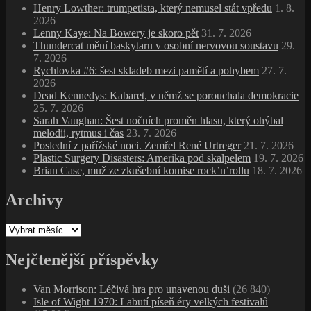
Henry Lowther: trumpetista, který nemusel stát vpředu
1. 8.
2026
Lenny Kaye: Na Bowery je skoro pět
31. 7. 2026
Thundercat mění baskytaru v osobní nervovou soustavu
29.
7. 2026
Rychlovka #6: šest skladeb mezi pamětí a pohybem
27. 7.
2026
Dead Kennedys: Kabaret, v němž se porouchala demokracie
25. 7. 2026
Sarah Vaughan: Šest nočních proměn hlasu, který ohýbal
melodii, rytmus i čas
23. 7. 2026
Poslední z pařížské noci. Zemřel René Urtreger
21. 7. 2026
Plastic Surgery Disasters: Amerika pod skalpelem
19. 7. 2026
Brian Case, muž ze zkušební komise rock’n’rollu
18. 7. 2026
Archivy
Archivy
Nejčtenější příspěvky
Van Morrison: Léčivá hra pro unavenou duši
(26 840)
Isle of Wight 1970: Labutí píseň éry velkých festivalů