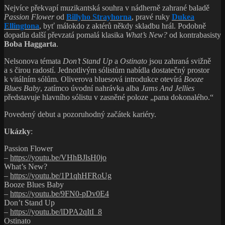
Nejvíce překvapí muzikantská souhra v nádherně zahrané baladě
Passion Flower
od
Billyho Strayhorna
, pravé ruky
Dukea
Ellingtona
, byť málokdo z aktérů někdy skladbu hrál. Podobně
dopadla další převzatá pomalá klasika
What’s New?
od kontrabasisty
Boba Haggarta
.
Nelsonova témata
Don’t Stand Up
a
Ostinato
jsou zahraná svižně
a s čirou radostí. Jednotlivým sólistům nabídla dostatečný prostor
k vitálním sólům. Oliverova bluesová introdukce otevírá
Booze
Blues Baby
, zatímco úvodní nahrávka alba
Jams And Jellies
představuje hlavního sólistu v zasněné poloze „pana dokonalého.“
Povedený debut a pozoruhodný začátek kariéry.
Ukázky
:
Passion Flower
–
https://youtu.be/VHhBJlsH0jo
What’s New?
–
https://youtu.be/1P1qhHFRoUg
Booze Blues Baby
–
https://youtu.be/9FN0-pDv0E4
Don’t Stand Up
–
https://youtu.be/lDPA2qItI_8
Ostinato