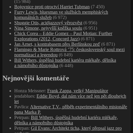
(15 984)
Bojovnice proti otroctví Harriet Tubman
(7 450)
Furry Lewis, bluesman ve službách memphiských
komunálních služeb
(6 972)
Shuggie Otis, acidjazzový věrozvěst
(6 956)
Nina Simone, nejvyšší kněžka soulu
(6 951)
Chick Corea – Eddie Gomez – Paul Motian: Further
Explorations (2012, Concord Jazz)
(6 871)
Jan Arnet, s kontrabasem přes Berlínskou zeď
(6 871)
Flamingo & Marie Rottrová ’75: československý soul mezi
normalizací a legendou
(6 849)
Bill Withers, úspěšná hudební kariéra mlékaře, dělníka
a námořního důstojníka
(6 448)
Nejnovější komentáře
Honza Meissner
:
Frank Zappa, velký Manipulátor
jendablues
:
Eddie Boyd, dal nám více než jen pět dlouhejch
let
Pavlica
:
Alternative T.V., příběh experimentálního misionáře
pana Marka P.
Petrpan
:
Bill Withers, úspěšná hudební kariéra mlékaře,
dělníka a námořního důstojníka
Petrpan
:
Gil Evans: Architekt ticha, který přepsal jazz pro