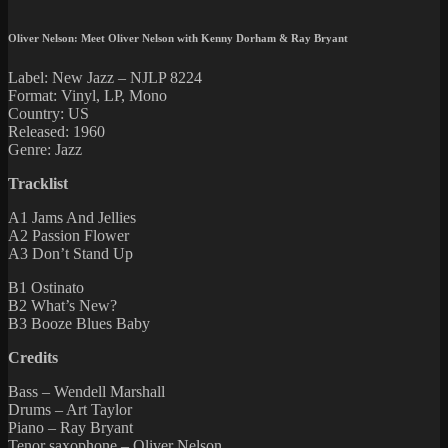
Oliver Nelson: Meet Oliver Nelson with Kenny Dorham & Ray Bryant
Label: New Jazz ‎– NJLP 8224
Format: Vinyl, LP, Mono
Country: US
Released: 1960
Genre: Jazz
Tracklist
A1 Jams And Jellies
A2 Passion Flower
A3 Don’t Stand Up
B1 Ostinato
B2 What’s New?
B3 Booze Blues Baby
Credits
Bass – Wendell Marshall
Drums – Art Taylor
Piano – Ray Bryant
Tenor saxophone – Oliver Nelson