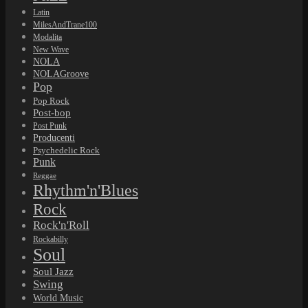
Latin
MilesAndTrane100
Modalita
New Wave
NOLA
NOLAGroove
Pop
Pop Rock
Post-bop
Post Punk
Producenti
Psychedelic Rock
Punk
Reggae
Rhythm'n'Blues
Rock
Rock'n'Roll
Rockabilly
Soul
Soul Jazz
Swing
World Music