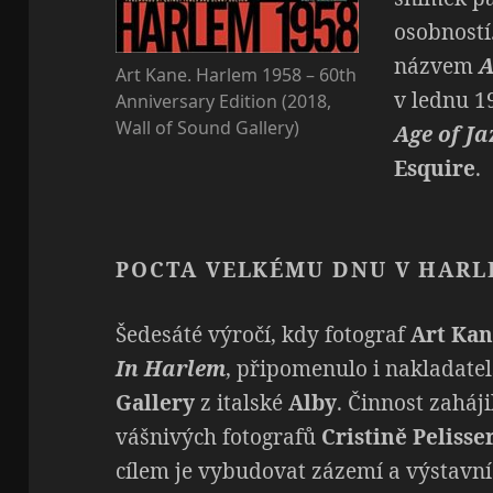
osobností
názvem
A
Art Kane. Harlem 1958 – 60th
v lednu 1
Anniversary Edition (2018,
Wall of Sound Gallery)
Age of Ja
Esquire
.
POCTA VELKÉMU DNU V HAR
Šedesáté výročí, kdy fotograf
Art Ka
In Harlem
, připomenulo i nakladatel
Gallery
z italské
Alby
. Činnost zaháji
vášnivých fotografů
Cristině Pelisse
cílem je vybudovat zázemí a výstavní