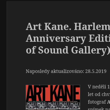
Art Kane. Harlem
Anniversary Edit
of Sound Gallery
Naposledy aktualizováno: 28.5.2019
V neděli 
let od chv
fotograf
A
snímek pa