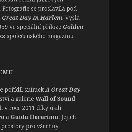
. Fotografie se proslavila pod
 Great Day In Harlem
. Vyšla
959 ve speciální příloze
Golden
zz
společenského magazínu
LEMU
ne
pořídil snímek
A Great Day
ství a galerie
Wall of Sound
li v roce 2011 díky úsilí
ro
a
Guidu Hararimu
. Jejich
 prostory pro všechny