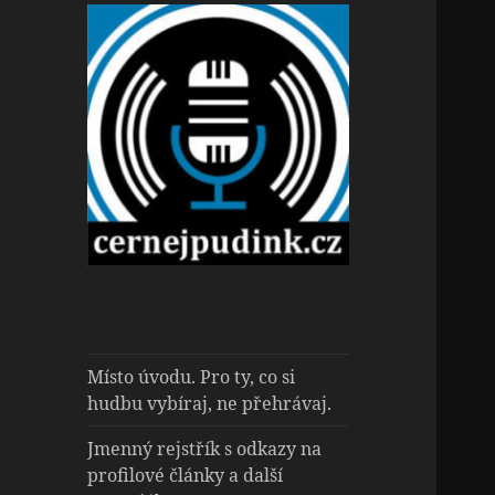
Hudební magazín
cernejpudink.cz
o zapomenutých příbězích,
jazzu, alternativě a albech
s hlubším kontextem
Místo úvodu. Pro ty, co si
hudbu vybíraj, ne přehrávaj.
Jmenný rejstřík s odkazy na
profilové články a další