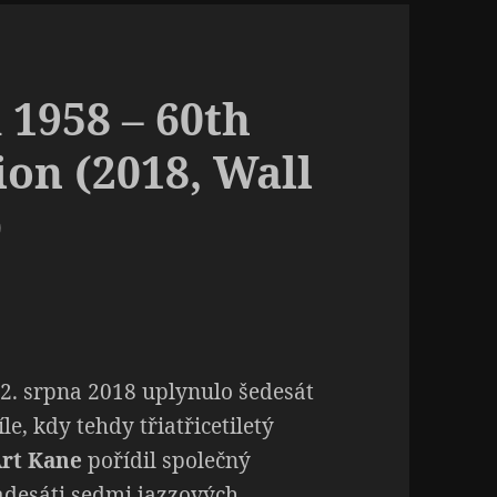
 1958 – 60th
ion (2018, Wall
)
12. srpna 2018 uplynulo šedesát
íle, kdy tehdy třiatřicetiletý
rt Kane
pořídil společný
desáti sedmi jazzových