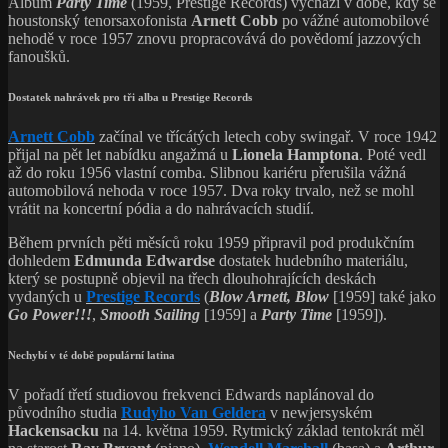
Album
Party Time
(1959, Prestige Records) vychází v době, kdy se
houstonský tenorsaxofonista
Arnett Cobb
po vážné automobilové
nehodě v roce 1957 znovu propracovává do povědomí jazzových
fanoušků.
Dostatek nahrávek pro tři alba u Prestige Records
Arnett Cobb
začínal ve třícátých letech coby swingař. V roce 1942
přijal na pět let nabídku angažmá u
Lionela Hamptona
. Poté vedl
až do roku 1956 vlastní comba. Slibnou kariéru přerušila vážná
automobilová nehoda v roce 1957. Dva roky trvalo, než se mohl
vrátit na koncertní pódia a do nahrávacích studií.
Během prvních pěti měsíců roku 1959 připravil pod produkčním
dohledem
Edmunda Edwardse
dostatek hudebního materiálu,
který se postupně objevil na třech dlouhohrajících deskách
vydaných u
Prestige Records
(
Blow Arnett, Blow
[1959] také jako
Go Power!!!
,
Smooth Sailing
[1959] a
Party Time
[1959]).
Nechybí v té době populární latina
V pořadí třetí studiovou frekvenci Edwards naplánoval do
původního studia
Rudyho Van Geldera
v newjersyském
Hackensacku
na 14. května 1959. Rytmický základ tentokrát měl