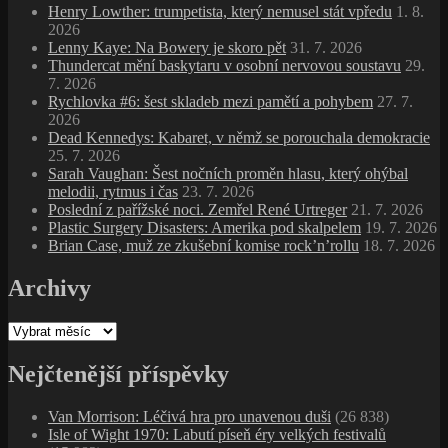
Henry Lowther: trumpetista, který nemusel stát vpředu
1. 8.
2026
Lenny Kaye: Na Bowery je skoro pět
31. 7. 2026
Thundercat mění baskytaru v osobní nervovou soustavu
29.
7. 2026
Rychlovka #6: šest skladeb mezi pamětí a pohybem
27. 7.
2026
Dead Kennedys: Kabaret, v němž se porouchala demokracie
25. 7. 2026
Sarah Vaughan: Šest nočních proměn hlasu, který ohýbal
melodii, rytmus i čas
23. 7. 2026
Poslední z pařížské noci. Zemřel René Urtreger
21. 7. 2026
Plastic Surgery Disasters: Amerika pod skalpelem
19. 7. 2026
Brian Case, muž ze zkušební komise rock’n’rollu
18. 7. 2026
Archivy
Archivy
Nejčtenější příspěvky
Van Morrison: Léčivá hra pro unavenou duši
(26 838)
Isle of Wight 1970: Labutí píseň éry velkých festivalů