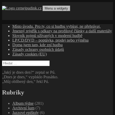
Přejít
k
Menu a widgety
obsahu
cernejpudink.cz
Hudební magazín o zapomenutých příbězích, jazzu, alternativě
webu
a albech s hlubším kontextem
Místo úvodu. Pro ty, co si hudbu vybíraj, ne přehrávaj.
Jmenný rejstřík s odkazy na profilové články a další materiály
Slovník pojmů užívaných v moderní hudbě
LP/CD/DVD – poptávka, prodej nebo výměna
Doma jsem tam, kde zní hudba
Zásady ochrany osobních údajů
Zásady cookies (EU)
Vyhledávání
„Jaký je dnes den?“ zeptal se Pú.
„Dnes je dnes,“ vypísklo Prasátko.
„Můj oblíbený den,“ řekl Pú.
Rubriky
Album týdne
(281)
Archivní šum
(7)
Jazzové epištoly
(6)