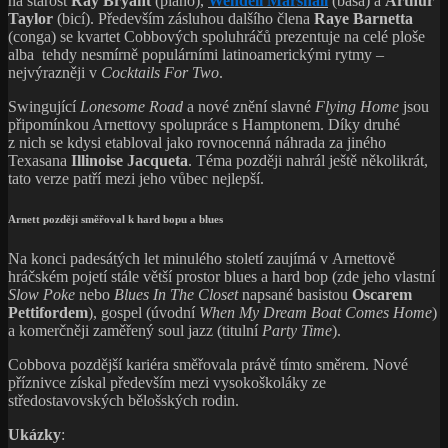
na starost
Ray Bryant
(piano),
Wendell Marshall
(basa) a
Arthur
Taylor
(bicí). Především zásluhou dalšího člena
Raye Barnetta
(conga) se kvartet Cobbových spoluhráčů prezentuje na celé ploše
alba tehdy nesmírně populárními latinoamerickými rytmy –
nejvýrazněji v
Cocktails For Two
.
Swingující
Lonesome Road
a nové znění slavné
Flying Home
jsou
připomínkou Arnettovy spolupráce s Hamptonem. Díky druhé
z nich se kdysi etabloval jako rovnocenná náhrada za jiného
Texasana
Illinoise Jacqueta
. Téma později nahrál ještě několikrát,
tato verze patří mezi jeho vůbec nejlepší.
Arnett později směřoval k hard bopu a blues
Na konci padesátých let minulého století zaujímá v Arnettově
hráčském pojetí stále větší prostor blues a hard bop (zde jeho vlastní
Slow Poke
nebo
Blues In The Closet
napsané basistou
Oscarem
Pettifordem
), gospel (úvodní
When My Dream Boat Comes Home
)
a komerčněji zaměřený soul jazz (titulní
Party Time
).
Cobbova pozdější kariéra směřovala právě tímto směrem. Nové
příznivce získal především mezi vysokoškoláky ze
středostavovských bělošských rodin.
Ukázky
: