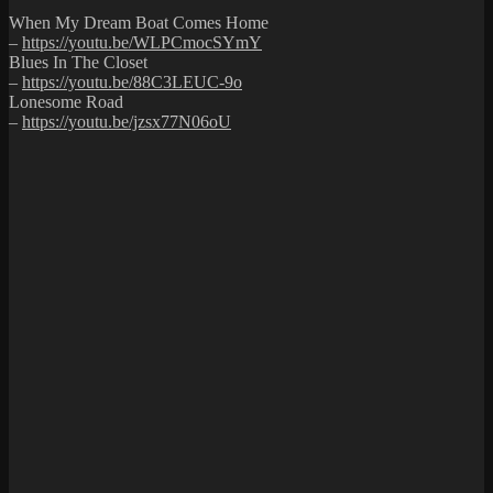
When My Dream Boat Comes Home
–
https://youtu.be/WLPCmocSYmY
Blues In The Closet
–
https://youtu.be/88C3LEUC-9o
Lonesome Road
–
https://youtu.be/jzsx77N06oU