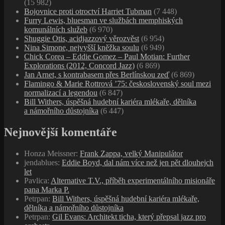
(15 982)
Bojovnice proti otroctví Harriet Tubman
(7 448)
Furry Lewis, bluesman ve službách memphiských
komunálních služeb
(6 970)
Shuggie Otis, acidjazzový věrozvěst
(6 954)
Nina Simone, nejvyšší kněžka soulu
(6 949)
Chick Corea – Eddie Gomez – Paul Motian: Further
Explorations (2012, Concord Jazz)
(6 869)
Jan Arnet, s kontrabasem přes Berlínskou zeď
(6 869)
Flamingo & Marie Rottrová ’75: československý soul mezi
normalizací a legendou
(6 847)
Bill Withers, úspěšná hudební kariéra mlékaře, dělníka
a námořního důstojníka
(6 447)
Nejnovější komentáře
Honza Meissner
:
Frank Zappa, velký Manipulátor
jendablues
:
Eddie Boyd, dal nám více než jen pět dlouhejch
let
Pavlica
:
Alternative T.V., příběh experimentálního misionáře
pana Marka P.
Petrpan
:
Bill Withers, úspěšná hudební kariéra mlékaře,
dělníka a námořního důstojníka
Petrpan
:
Gil Evans: Architekt ticha, který přepsal jazz pro