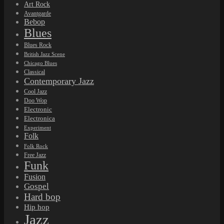
Art Rock
Avantgarde
Bebop
Blues
Blues Rock
British Jazz Scene
Chicago Blues
Classical
Contemporary Jazz
Cool Jazz
Doo Wop
Electronic
Electronica
Experiment
Folk
Folk Rock
Free Jazz
Funk
Fusion
Gospel
Hard bop
Hip hop
Jazz