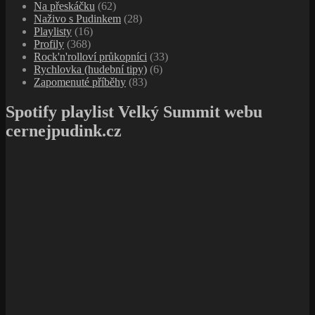
Na přeskáčku
(62)
Naživo s Pudinkem
(28)
Playlisty
(16)
Profily
(368)
Rock'n'rolloví průkopníci
(33)
Rychlovka (hudební tipy)
(6)
Zapomenuté příběhy
(83)
Spotify playlist Velký Summit webu
cernejpudink.cz