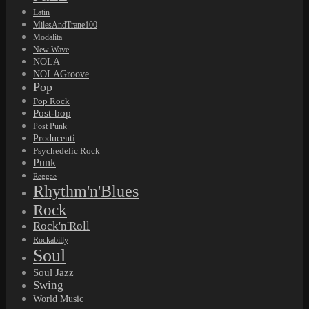
Latin
MilesAndTrane100
Modalita
New Wave
NOLA
NOLAGroove
Pop
Pop Rock
Post-bop
Post Punk
Producenti
Psychedelic Rock
Punk
Reggae
Rhythm'n'Blues
Rock
Rock'n'Roll
Rockabilly
Soul
Soul Jazz
Swing
World Music