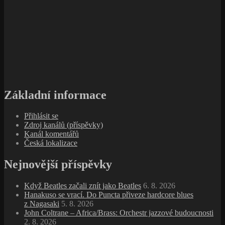
Základní informace
Přihlásit se
Zdroj kanálů (příspěvky)
Kanál komentářů
Česká lokalizace
Nejnovější příspěvky
Když Beatles začali znít jako Beatles
6. 8. 2026
Hanakuso se vrací. Do Puncta přiveze hardcore blues
z Nagasaki
5. 8. 2026
John Coltrane – Africa/Brass: Orchestr jazzové budoucnosti
2. 8. 2026