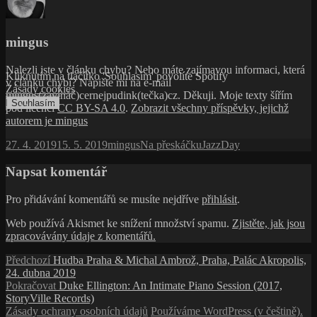
mingus
Nalezli jste v článku chybu? Nebo máte zajímavou informaci, která
Kliknutím na tlačítko 'Souhlasím' povolíte Spotify
v článku chybí? Napište mi na e-mail
Zásady cookies
mingus(zavínáč)cernejpudink(tečka)cz. Děkuji. Moje texty šířím
Souhlasím
pod licencí
CC BY-SA 4.0
.
Zobrazit všechny příspěvky, jejichž
autorem je mingus
Publikováno:
Autor:
Rubriky:
Štítky:
27. 4. 2019
15. 5. 2019
mingus
Na přeskáčku
JazzDay
Napsat komentář
Pro přidávání komentářů se musíte nejdříve
přihlásit
.
Web používá Akismet ke snížení množství spamu.
Zjistěte, jak jsou
zpracovávány údaje z komentářů.
Navigace
Předchozí
Předchozí
Hudba Praha & Michal Ambrož, Praha, Palác Akropolis,
příspěvek:
24. dubna 2019
pro
Následující
Pokračovat
Duke Ellington: An Intimate Piano Session (2017,
příspěvek
příspěvek:
StoryVille Records)
Zásady ochrany osobních údajů
Používáme WordPress (v češtině).