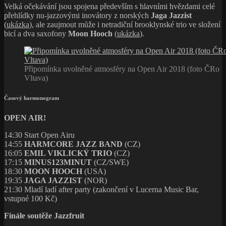
Velká očekávání jsou spojena především s hlavními hvězdami celé
přehlídky nu-jazzovými inovátory z norských
Jaga Jazzist
(
ukázka
), ale zaujmout může i netradiční brooklynské trio ve složení
bicí a dva saxofony
Moon Hooch
(
ukázka
).
Připomínka uvolněné atmosféry na Open Air 2018 (foto ČRo
Vltava)
Časový harmonogram
OPEN AIR!
14:30 Start Open Airu
14:55
HARMCORE JAZZ BAND
(CZ)
16:05
EMIL VIKLICKÝ TRIO
(CZ)
17:15
MINUS123MINUT
(CZ/SWE)
18:30
MOON HOOCH
(USA)
19:35
JAGA JAZZIST
(NOR)
21:30 Mladí ladí after party (zakončení v Lucerna Music Bar,
vstupné 100 Kč)
Finále soutěže Jazzfruit