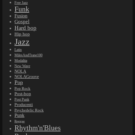
Free Jazz
Funk
Fusion
Gospel
Hard bop
Hip hop
Jazz
Latin
MilesAndTrane100
Modalita
New Wave
NOLA
NOLAGroove
Pop
Pop Rock
Post-bop
Post Punk
Producenti
Psychedelic Rock
Punk
Reggae
Rhythm'n'Blues