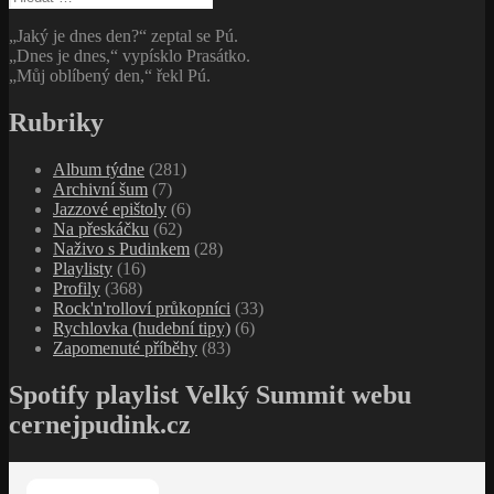
„Jaký je dnes den?“ zeptal se Pú.
„Dnes je dnes,“ vypísklo Prasátko.
„Můj oblíbený den,“ řekl Pú.
Rubriky
Album týdne
(281)
Archivní šum
(7)
Jazzové epištoly
(6)
Na přeskáčku
(62)
Naživo s Pudinkem
(28)
Playlisty
(16)
Profily
(368)
Rock'n'rolloví průkopníci
(33)
Rychlovka (hudební tipy)
(6)
Zapomenuté příběhy
(83)
Spotify playlist Velký Summit webu
cernejpudink.cz