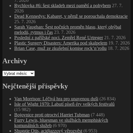
7. 2026
Rychlovka #6: šest skladeb mezi pamětí a pohybem
27. 7.
2026
Dead Kennedys: Kabaret, v němž se porouchala demokracie
25. 7. 2026
Sarah Vaughan: Šest nočních proměn hlasu, který ohýbal
melodii, rytmus i čas
23. 7. 2026
Poslední z pařížské noci. Zemřel René Urtreger
21. 7. 2026
Plastic Surgery Disasters: Amerika pod skalpelem
19. 7. 2026
Brian Case, muž ze zkušební komise rock’n’rollu
18. 7. 2026
Archivy
Archivy
Nejčtenější příspěvky
Van Morrison: Léčivá hra pro unavenou duši
(26 834)
Isle of Wight 1970: Labutí píseň éry velkých festivalů
(15 982)
Bojovnice proti otroctví Harriet Tubman
(7 448)
Furry Lewis, bluesman ve službách memphiských
komunálních služeb
(6 970)
Shuggie Otis, acidjazzový věrozvěst
(6 953)