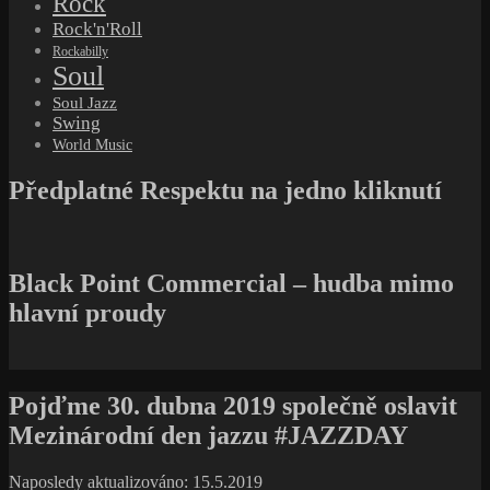
Rock
Rock'n'Roll
Rockabilly
Soul
Soul Jazz
Swing
World Music
Předplatné Respektu na jedno kliknutí
Black Point Commercial – hudba mimo
hlavní proudy
Pojďme 30. dubna 2019 společně oslavit
Mezinárodní den jazzu #JAZZDAY
Naposledy aktualizováno: 15.5.2019