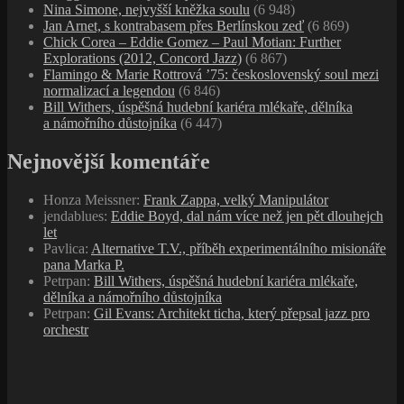
Nina Simone, nejvyšší kněžka soulu
(6 948)
Jan Arnet, s kontrabasem přes Berlínskou zeď
(6 869)
Chick Corea – Eddie Gomez – Paul Motian: Further
Explorations (2012, Concord Jazz)
(6 867)
Flamingo & Marie Rottrová ’75: československý soul mezi
normalizací a legendou
(6 846)
Bill Withers, úspěšná hudební kariéra mlékaře, dělníka
a námořního důstojníka
(6 447)
Nejnovější komentáře
Honza Meissner
:
Frank Zappa, velký Manipulátor
jendablues
:
Eddie Boyd, dal nám více než jen pět dlouhejch
let
Pavlica
:
Alternative T.V., příběh experimentálního misionáře
pana Marka P.
Petrpan
:
Bill Withers, úspěšná hudební kariéra mlékaře,
dělníka a námořního důstojníka
Petrpan
:
Gil Evans: Architekt ticha, který přepsal jazz pro
orchestr