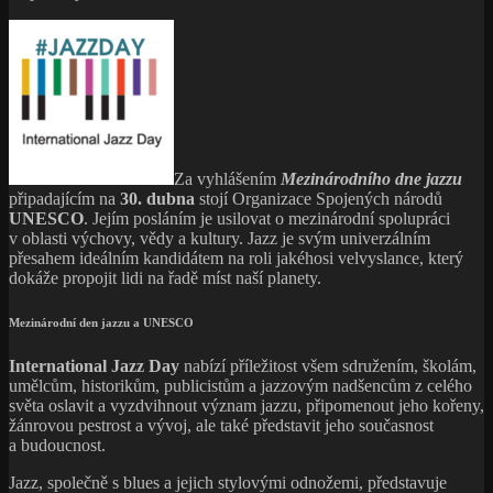
Za vyhlášením
Mezinárodního dne jazzu
připadajícím na
30. dubna
stojí Organizace Spojených národů
UNESCO
. Jejím posláním je usilovat o mezinárodní spolupráci
v oblasti výchovy, vědy a kultury. Jazz je svým univerzálním
přesahem ideálním kandidátem na roli jakéhosi velvyslance, který
dokáže propojit lidi na řadě míst naší planety.
Mezinárodní den jazzu a UNESCO
International Jazz Day
nabízí příležitost všem sdružením, školám,
umělcům, historikům, publicistům a jazzovým nadšencům z celého
světa oslavit a vyzdvihnout význam jazzu, připomenout jeho kořeny,
žánrovou pestrost a vývoj, ale také představit jeho současnost
a budoucnost.
Jazz, společně s blues a jejich stylovými odnožemi, představuje