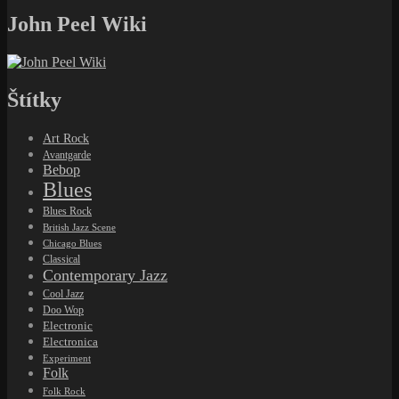
John Peel Wiki
Štítky
Art Rock
Avantgarde
Bebop
Blues
Blues Rock
British Jazz Scene
Chicago Blues
Classical
Contemporary Jazz
Cool Jazz
Doo Wop
Electronic
Electronica
Experiment
Folk
Folk Rock