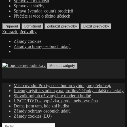
Spravovat možnosti
Spravovat služby
Správa {vendor_count} prodejců
Přečtěte si více o těchto účelech
Přijmout
Odmítnout
Zobrazit předvolby
Uložit předvolby
Zobrazit předvolby
Zásady cookies
Zásady ochrany osobních údajů
Přejít
k
Menu a widgety
obsahu
cernejpudink.cz
Hudební magazín o zapomenutých příbězích, jazzu, alternativě
webu
a albech s hlubším kontextem
Místo úvodu. Pro ty, co si hudbu vybíraj, ne přehrávaj.
Jmenný rejstřík s odkazy na profilové články a další materiály
Slovník pojmů užívaných v moderní hudbě
LP/CD/DVD – poptávka, prodej nebo výměna
Doma jsem tam, kde zní hudba
Zásady ochrany osobních údajů
Zásady cookies (EU)
Vyhledávání