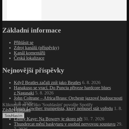
Základní informace
Přihlásit se
Zdroj kanálů (příspěvky)
Kanál komentářů
Česká lokalizace
Nejnovější příspěvky
Když Beatles začali znít jako Beatles
6. 8. 2026
Hanakuso se vrací. Do Puncta přiveze hardcore blues
z Nagasaki
5. 8. 2026
John Coltrane – Africa/Brass: Orchestr jazzové budoucnosti
2. 8. 2026
Kliknutím na tlačítko 'Souhlasím' povolíte Spotify
Henry Lowther: trumpetista, který nemusel stát vpředu
1. 8.
Zásady cookies
2026
Souhlasím
Lenny Kaye: Na Bowery je skoro pět
31. 7. 2026
Thundercat mění baskytaru v osobní nervovou soustavu
29.