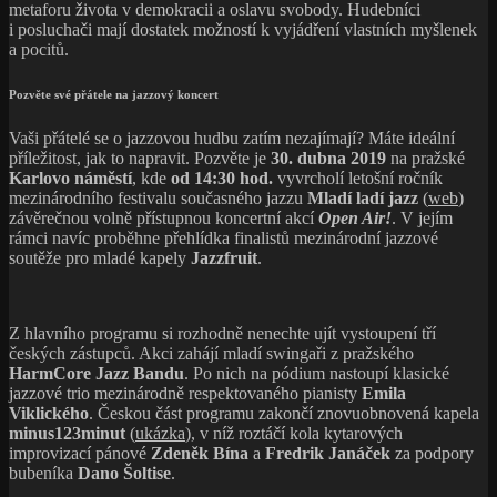
metaforu života v demokracii a oslavu svobody. Hudebníci
i posluchači mají dostatek možností k vyjádření vlastních myšlenek
a pocitů.
Pozvěte své přátele na jazzový koncert
Vaši přátelé se o jazzovou hudbu zatím nezajímají? Máte ideální
příležitost, jak to napravit. Pozvěte je
30. dubna 2019
na pražské
Karlovo náměstí
, kde
od 14:30 hod.
vyvrcholí letošní ročník
mezinárodního festivalu současného jazzu
Mladí ladí jazz
(
web
)
závěrečnou volně přístupnou koncertní akcí
Open Air!
. V jejím
rámci navíc proběhne přehlídka finalistů mezinárodní jazzové
soutěže pro mladé kapely
Jazzfruit
.
Z hlavního programu si rozhodně nenechte ujít vystoupení tří
českých zástupců. Akci zahájí mladí swingaři z pražského
HarmCore Jazz Bandu
. Po nich na pódium nastoupí klasické
jazzové trio mezinárodně respektovaného pianisty
Emila
Viklického
. Českou část programu zakončí znovuobnovená kapela
minus123minut
(
ukázka
), v níž roztáčí kola kytarových
improvizací pánové
Zdeněk Bína
a
Fredrik Janáček
za podpory
bubeníka
Dano Šoltise
.