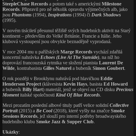
Mezi prozatím poslední albové tituly patří velice solidní
Collective
Portrait
(2015) a
Be Cool
(2018), které vyšly na značce
Smoke
Sessions Records
, jež slouží pro interní potřeby broadwayského
hudebního klubu
Smoke Jazz & Supper Club
.
Ukázky
:
Herbie Hancock: You’ll Know When You Get There
–
https://youtu.be/uUFINUzGt8E
Herbie Hancock: Hidden Shadows
–
https://youtu.be/spnjTzuVBO0
Eddie Henderson: Prance On
–
https://youtu.be/ISQjJYepa0w
Eddie Henderson Quartet: Jamboree Jazz Club Barcelona (Live)
–
https://youtu.be/hTKyoGCOrBw