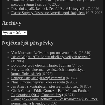
Nina Simone, nejvyšší kněžka soulu
(6 953)
Jan Arnet, s kontrabasem přes Berlínskou zeď
(6 876)
Chick Corea – Eddie Gomez – Paul Motian: Further
Explorations (2012, Concord Jazz)
(6 871)
Flamingo & Marie Rottrová ’75: československý soul mezi
normalizací a legendou
(6 856)
Bill Withers, úspěšná hudební kariéra mlékaře, dělníka
a námořního důstojníka
(6 452)
Nejnovější komentáře
Honza Meissner
:
Frank Zappa, velký Manipulátor
jendablues
:
Eddie Boyd, dal nám více než jen pět dlouhejch
let
Pavlica
:
Alternative T.V., příběh experimentálního misionáře
pana Marka P.
Petrpan
:
Bill Withers, úspěšná hudební kariéra mlékaře,
dělníka a námořního důstojníka
Petrpan
:
Gil Evans: Architekt ticha, který přepsal jazz pro
orchestr
VFFOTO - UV, ND, polarizační a speciální filtry
pro fotografy | vffoto.com