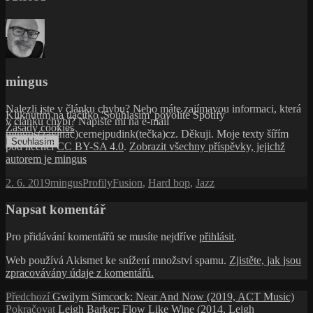
Web používá Akismet ke snížení množství spamu.
Zjistěte, jak jsou
zpracovávány údaje z komentářů.
Navigace
Předchozí
Předchozí
Gwilym Simcock: Near And Now (2019, ACT Music)
příspěvek:
Následující
Pokračovat
Leigh Barker: Flow Like Wine (2014, Leigh
pro
příspěvek:
Barker/Barking Mad Music)
příspěvek
Zásady ochrany osobních údajů
Používáme WordPress (v češtině).
Spravovat souhlas