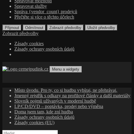
Spravovat možnosti
Spravovat služby
Správa {vendor_count} prodejců
Přečtěte si více o těchto účelech
Přijmout
Odmítnout
Zobrazit předvolby
Uložit předvolby
Zobrazit předvolby
Zásady cookies
Zásady ochrany osobních údajů
Přejít
k
Menu a widgety
obsahu
cernejpudink.cz
Hudební magazín o zapomenutých příbězích, jazzu, alternativě
webu
a albech s hlubším kontextem
Místo úvodu. Pro ty, co si hudbu vybíraj, ne přehrávaj.
Jmenný rejstřík s odkazy na profilové články a další materiály
Slovník pojmů užívaných v moderní hudbě
LP/CD/DVD – poptávka, prodej nebo výměna
Doma jsem tam, kde zní hudba
Zásady ochrany osobních údajů
Zásady cookies (EU)
Vyhledávání