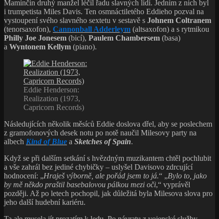
a vše zahrál bez jediné chybičky – uslyšel Davisovo zdrcující
hodnocení: „
Hraješ výborně, ale pořád jsem to já.
“ „
Bylo to, jako
by mě někdo praštil basebalovou pálkou mezi oči
,“ vyprávěl
později. Až po letech pochopil, jak důležitá byla Milesova slova pro
jeho další hudební kariéru.
Ta ale musela jít prozatím k ledu. Po návratu z vojenské služby
u
Air Forces
ho otčím přesvědčil, aby nastoupil na kalifornskou
University of California
(UCLA) a poté na lékařskou fakultu
Howard University
v hlavním městě USA. Jako svůj hlavní obor si
zvolil psychiatrii.
Během studií totálně propadne jazzu. Kdykoliv to bylo možné,
vyráží do New Yorku, aby si mohl popovídat a zahrát s
Lee
Morganem
nebo
Freddiem Hubbardem
a nasát tamní omamnou
klubovou atmosféru první poloviny šedesátých let.
„
Bylo to nesmírně náročné a vyžadovalo to ode mě velkou
sebekázeň a pečlivě rozvržený denní plán. Chodil jsem spát v pět
ráno a vstával v sedm, abych nezameškal jedinou přednášku
,“
přiznal a dodal, „v
ysokou jsem ale absolvoval jen díky milosti boží
.“
Zlatá léta free jazzu a fusion music