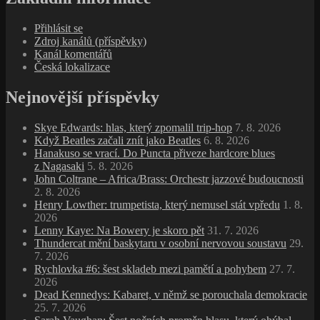
Thundercat mění baskytaru v osobní nervovou soustavu
29.
7. 2026
Rychlovka #6: šest skladeb mezi pamětí a pohybem
27. 7.
2026
Dead Kennedys: Kabaret, v němž se porouchala demokracie
25. 7. 2026
Sarah Vaughan: Šest nočních proměn hlasu, který ohýbal
melodii, rytmus i čas
23. 7. 2026
Poslední z pařížské noci. Zemřel René Urtreger
21. 7. 2026
Plastic Surgery Disasters: Amerika pod skalpelem
19. 7. 2026
Archivy
Archivy
Nejčtenější příspěvky
Van Morrison: Léčivá hra pro unavenou duši
(26 840)
Isle of Wight 1970: Labutí píseň éry velkých festivalů
(15 986)
Bojovnice proti otroctví Harriet Tubman
(7 450)
Furry Lewis, bluesman ve službách memphiských
komunálních služeb
(6 973)
Shuggie Otis, acidjazzový věrozvěst
(6 962)