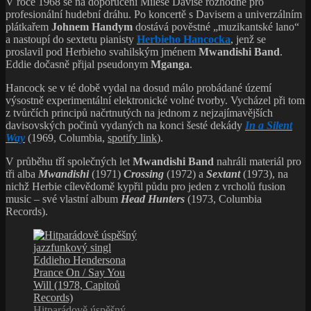
Hitparádově úspěšný
jazzfunkový singl
Eddieho Hendersona
Prance On / Say You
Will (1978, Capitoů
Records)
Po zbytek sedmého desetiletí Eddie prokračuje coby součást fusion
scény a na krátko zakotví i v
Art Blakeyho Jazz Messengers
.
Tohle umělecké období mapuje sedm sólových dlouhohrajících
počinů postupně vydávaných na značkách
Capricorn
,
Blue Note
a
Capitol
.
Za poslech rozhodně stojí tituly
Realization
(1973),
Sunburst
(1975) nebo
Comin‘ Through
(1977). Jejich společným
poznávacím znakem je masivní využívání elektrifikovaných nástrojů
a nijak skrývaná snaha o komerční úspěch.
Eddie zabodoval až v roce 1978 na britské disco hitparádě