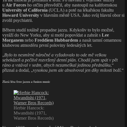
Herbie Hancock:
Mwandishi (1971,
Warner Bros Records)
V roce 1968 se na doporučení Milese Davise rozhodne pro
profesionální hudební dráhu. Po koncertě s Davisem a univerzálním
plátkařem
Johnem Handym
dostává pověstné „muzikantské lano“
a nastoupí do sextetu pianisty
Herbieho Hancocka
, jenž se
proslavil pod Herbieho svahilským jménem
Mwandishi Band
.
Eddie dočasně přijal pseudonym
Mganga
.
Hancock se v té době vydal na dosud málo probádané území
výsostně experimentální elektronické volné tvorby. Vycházel při tom
z tvůrčích principů načrtnutých na jednom z nejzajímavějších
davisovských počinů vydaných na konci šesté dekády
In a Silent
Way
(1969, Columbia,
spotify link
).
V průběhu tří společných let
Mwandishi Band
nahráli materiál pro
tři alba
Mwandishi
(1971)
Crossing
(1972) a
Sextant
(1973), na
nichž Herbie cílevědomě kypřil půdu pro jeden z vrcholů fusion
music – své vlastní album
Head Hunters
(1973, Columbia
Records).