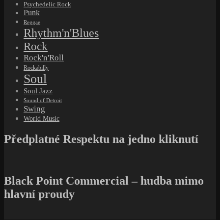
Black Point Commercial – hudba mimo
hlavní proudy
Eddie Henderson, hudba pro mě byla
vždy tím nejdůležitějším
Naposledy aktualizováno: 2.6.2019
Deník
Financial Times
zařadil amerického trumpetistu a hráče na
křídlovku
Eddieho Hendersona
(26. 10. 1940, narozen jako
Edward Jackson Henderson) na soupisku elitních světových
jazzmanů. Přízeň fanoušků si vydobyl především nezměrnou vervou
a zaujetím, které vkládá do své hry.
může se kdykoliv směle poměřit s nejlepšími hráči svojí generace
Eddie oslaví v říjnu 2019 již devětasedmdesáté narozeniny.
Navzdory věku stále pravidelně koncertuje. Ať již coby člen All-
Star bandu
The Cookers
, jenž založilo několik veteránů jazzové