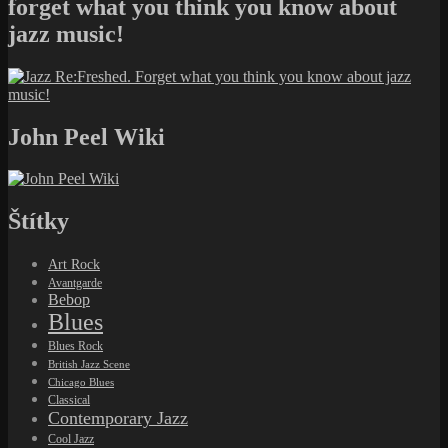
Blues Rock
British Jazz Scene
Chicago Blues
Classical
Contemporary Jazz
Cool Jazz
Doo Wop
Electronic
Electronica
Folk
Folk Rock
Free Jazz
Funk
Fusion
Gospel
Hard bop
Hip hop
Jazz
Latin
MilesAndTrane100
Modalita
New Wave
NOLA