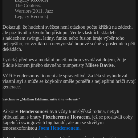
Ačkoliv
Hendersonovi
byli vždy kumštýřská rodina, nebyli
příbuzní ani s bratry
Fletcherem
a
Horacem
, jež se proslavili coby
kapelnící swingových big bandů, ale ani se skvělým
tenorsaxofonistou
Joem Hendersonem
.
Eddieho maminka tančila společně se svojí sestrou dvojčetem
v harlemském
Cotton Clubu
, coby duo
Brown Twins
. Jméno si
udělala i jako taneční partnerka
Billa „Bojangles“ Robinsona
.
Tatínek byl profesionálním muzikantem. Doprovázel populární
gospelovou skupinu
The Charioteers
, jíž šéfoval tenorista
Billy
Williams
. Bohužel poměrně záhy umírá.
Eddieho maminka se po několika letech provdá za lékaře
z Kalifornie, kam se se synkem přestěhují a kde později navštěvoval
konzervatoř
San Francisco Conservatory of Music
.
Zpočátku ho lákal klarinet. Ve školním skladu hudebních nástrojů
měli volné pouze housle a akordeon. Strýc hrál na trubku a tak bylo
o volbě instrumentu rozhodnuto. První stupnice na ní zahrál někdy
okolo devíti let. Tehdy mu pár triků ukázal samotný
Louis
„Satchmo“ Armstrong
, který se s Eddieho rodinou přátelil – stejně
jako další velikáni
Fats Waller
nebo
Duke Ellington
.
Přibližně o rok později se se Satchmem setkali znovu. Tentokrát
slavný kornetista uznale pokyvoval hlavou a daroval nádějnému