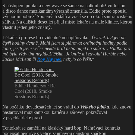
Na počátku devadesátých let se vrátil do
Velkého jablka
, kde znovu
nastartoval muzikantskou kariéru a zároveň pokračoval
v psychiatrické praxi.
Tentokrát se zaměřil na klasický hard bop. Nahrávací kontrakt
podepsal nejdříve s velice zajimavou dánskou značkou
SteepleChase Records
a potom také s americkými
Milestone
Records
. Připravil pro ně několik opravdu výjimečných alb, jako
jsou
Phantoms
(1994),
Inspirations
(1994) či
Dark Shadows
(1995).
V novém tisíciletí přesunul těžiště svých hudebních aktivit na Starý
kontinent – především do Velké Británie, Francie a Itálie. Jeho
klubová vystoupení jsou obvykle beznadějně vyprodaná.
V roce 2004 mu u pařížských
Marge Records
vychází zdařilá
koncertní nahrávka
Echoes (Live At The Sunside)
, na níž ho
doprovází francouzská rytmika ve složení pianista
Laurent De
Wilde
, kontrabasista
Gilles Naturel
a bubeník
Simon Goubert
.
O rok později v Brooklynu nahrává pod hlavičkou
Eddie
Henderson Project
(klávesista
Kevin Hays
, basista
Ed Howard
a bubeník
Billy Hart
) materiál, jenž se objeví na CD disku
Precious
Moment
italské společnosti
Kind Of Blue Records
.