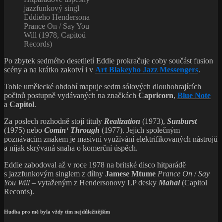
s jazzfunkovým singlem z dílny
Jamese Mtume
Prance On
/
Say
You Will
– vytaženým z Hendersonovy LP desky
Mahal
(Capitol
Records).
Hudba pro mě byla vždy tím nejdůležitějším
S nástupem punku a new wave se šance na solidní obživu fusion
a disco dance muzikantům výrazně zmenšila. Eddie proto opouští
východní pobřeží Spojených států a vrací se do okolí sanfranciského
zálivu. Na dalších deset let přijal místo lékaře na malé klinice, kterou
vlastnil jeden jeho známý.
Lékařská profese ho evidentně nenaplňovala. „
Úvazek byl jen na
čtyři hodiny denně. Mohl jsem si plánovat ordinační hodiny podle
toho, jestli jsem večer někde hrál nebo odjel na šňůru… Hudba pro
mě byla vždy tím nejdůležitějším. Jakmile mi zavolal Herbie nebo
Jackie McLean či
Roy Haynes
, nebylo co řešit.
“
Eddie Henderson: Be
Cool (2018, Smoke
Sessions Records)