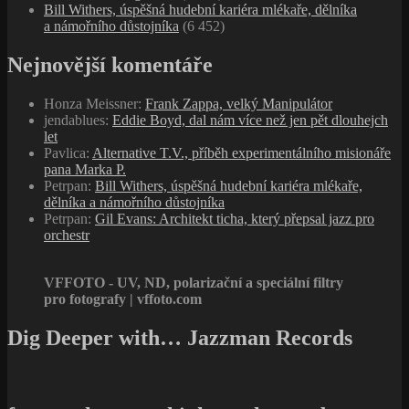
Dig Deeper with… Jazzman Records
forget what you think you know about
jazz music!
John Peel Wiki
Štítky
Art Rock
Avantgarde
Bebop
Blues