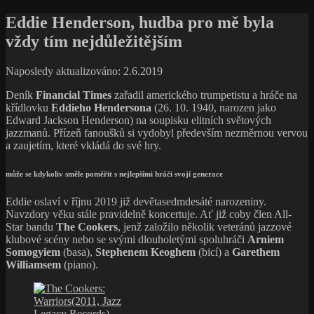
klubové scény nebo se svými dlouholetými spoluhráči
Arniem
Somogyiem
(basa),
Stephenem Keoghem
(bicí) a
Garethem
Williamsem
(piano).
The Cookers:
Warriors(2011, Jazz
Legacy Records)
Dokazují, že hudební svěžest není otázkou počtu křížků na zádech,
ale pozitivního životního přístupu. Vedle vlastních skladeb
s nádechem swingu, latiny, funku nebo fusion hraje výběr toho
nejlepšího, co vzniklo na newyorské bopové scéně v posledních pěti
dekádách.
Lyrický přednes a modální pojetí mohou vyvolávat dojem, že je
Eddie klonem jiného slavného trumpetisty
Milese Davise
.
Vůči Hendersonovi to není ale spravedlivé. Za léta si vybudoval
vlastní styl a může se kdykoliv směle poměřit s nejlepšími hráči svojí
generace.
Satchmovo „Malému Eddiemu, znělo ti to výborně.“