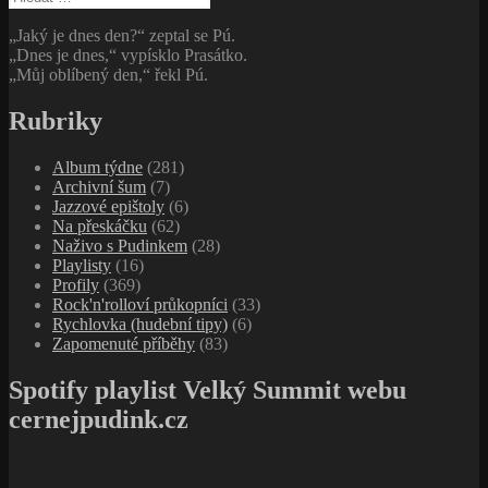
„Jaký je dnes den?“ zeptal se Pú.
„Dnes je dnes,“ vypísklo Prasátko.
„Můj oblíbený den,“ řekl Pú.
Rubriky
Album týdne
(281)
Archivní šum
(7)
Jazzové epištoly
(6)
Na přeskáčku
(62)
Naživo s Pudinkem
(28)
Playlisty
(16)
Profily
(369)
Rock'n'rolloví průkopníci
(33)
Rychlovka (hudební tipy)
(6)
Zapomenuté příběhy
(83)
Spotify playlist Velký Summit webu
cernejpudink.cz