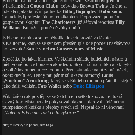
trumpetistovi knížku s přepisy svých sól. Napsal do ní věnování
„
Malému Eddiemu, znělo ti to výborně.
“
Hraješ skvěle, ale pořád jsem to já
Maminčin druhý manžel léčil řadu slavných lidí. Jedním z nich byl
i trumpetista Miles Davis. Ten osmnáctiletého Eddieho pozval na
vystoupení svého slavného sextetu v sestavě s
Johnem Coltranem
(tenorsaxofon),
Cannonball Adderleym
(altsaxofon) a s rytmikou
Philly Joe Jonesem
(bicí),
Paulem Chambersem
(basa)
a
Wyntonem Kellym
(piano).
Eddie Henderson:
Realization (1973,
Capricorn Records)
Následujících několik měsíců Eddie doslova dřel, aby se poslechem
z gramofonových desek notu po notě naučil Milesovy party na
albech
Kind of Blue
a
Sketches of Spain
.
Když se při dalším setkání s hvězdným muzikantem chtěl pochlubit