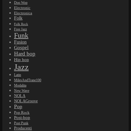
NOLAGroove
Pop
Pop Rock
Post-bop
Post Punk
Producenti
Psychedelic Rock
Punk
Reggae
Rhythm'n'Blues
Rock
Rock'n'Roll
Rockabilly
Soul
Soul Jazz
Sound of Detroit
Swing
World Music
Předplatné Respektu na jedno kliknutí