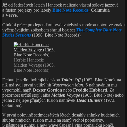
Již od šedesátých letech Hancock realizuje vlastní sólové jazzové
a fusion projekty pro labely
Blue Note Records
,
Columbia
a
Verve
.
Období práce pro legendární vydavatelství s modrou notou ve znaku
vyčerpávajícím způsobem shrnul box set
The Complete Blue Note
Sixties Sessions
(1998, Blue Note Records).
Herbie Hancock:
Maiden Voyage (1965,
Blue Note Records)
Debutuje s dlouhohrající deskou
Takin‘ Off
(1962, Blue Note), na
níž má svůj první veliký hit
Watermelon Man
. S nahráváním mu
vypomohli např.
Dexter Gordon
nebo
Freddie Hubbard
. Za
pozornost určitě stojí i alba
Maiden Voyage
(1965, Blue Note) nebo
jedna z nejlépe přijatých fusion nahrávek
Head Hunters
(1973,
Columbia).
V první polovině sedmdesátých létech dosáhly snímky hudebních
skupin hrajících fusion music na samý vrchol popularity.
S nástupem punku a new wave úspěšná vlna pomaličku končí.