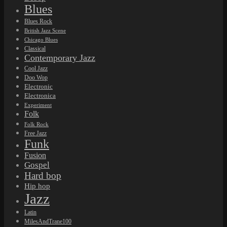
Blues
Blues Rock
British Jazz Scene
Chicago Blues
Classical
Contemporary Jazz
Cool Jazz
Doo Wop
Electronic
Electronica
Experiment
Folk
Folk Rock
Free Jazz
Funk
Fusion
Gospel
Hard bop
Hip hop
Jazz
Latin
MilesAndTrane100