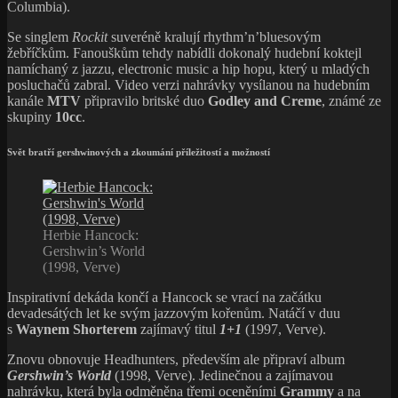
Columbia).
Se singlem
Rockit
suveréně kralují rhythm’n’bluesovým
žebříčkům. Fanouškům tehdy nabídli dokonalý hudební koktejl
namíchaný z jazzu, electronic music a hip hopu, který u mladých
posluchačů zabral. Video verzi nahrávky vysílanou na hudebním
kanále
MTV
připravilo britské duo
Godley and Creme
, známé ze
skupiny
10cc
.
Svět bratří gershwinových a zkoumání příležitostí a možností
Herbie Hancock:
Gershwin’s World
(1998, Verve)
Inspirativní dekáda končí a Hancock se vrací na začátku
devadesátých let ke svým jazzovým kořenům. Natáčí v duu
s
Waynem Shorterem
zajímavý titul
1+1
(1997, Verve).
Znovu obnovuje Headhunters, především ale připraví album
Gershwin’s World
(1998, Verve). Jedinečnou a zajímavou
nahrávku, která byla odměněna třemi oceněními
Grammy
a na