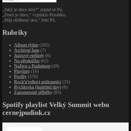
„Jaký je dnes den?“ zeptal se Pú.
„Dnes je dnes,“ vypísklo Prasátko.
„Můj oblíbený den,“ řekl Pú.
Rubriky
Album týdne
(282)
Archivní šum
(7)
Jazzové epištoly
(6)
Na přeskáčku
(62)
Naživo s Pudinkem
(28)
Playlisty
(16)
Profily
(370)
Rock'n'rolloví průkopníci
(33)
Rychlovka (hudební tipy)
(6)
Zapomenuté příběhy
(83)
Spotify playlist Velký Summit webu
cernejpudink.cz