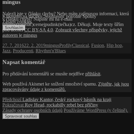
mingus
Nalezli jste v článku chybu? Nebo máte zajímavou informaci, která
Kliknutím na tlačítko 'Souhlasím' povolíte Spotify
v článku chybí? Napište mi na e-mail
Zásady cookies
mingus(zavínáč)cernejpudink(tečka)cz. Děkuji. Moje texty šířím
Souhlasím
pod licencí
CC BY-SA 4.0
.
Zobrazit všechny příspěvky, jejichž
autorem je mingus
Publikováno:
Autor:
Rubriky:
Štítky:
27. 7. 2016
22. 2. 2019
mingus
Profily
Classical
,
Fusion
,
Hip hop
,
Jazz
,
Producenti
,
Rhythm'n'Blues
Napsat komentář
Pro přidávání komentářů se musíte nejdříve
přihlásit
.
Web používá Akismet ke snížení množství spamu.
Zjistěte, jak jsou
zpracovávány údaje z komentářů.
Navigace
Předchozí
Předchozí
Ladislav Kantor, český rockový básník na kraji
příspěvek:
Následující
Pokračovat
Roy Head, rockabilly rebel bez příčiny
pro
příspěvek:
Zásady ochrany osobních údajů
Používáme WordPress (v češtině).
příspěvek
Spravovat souhlas