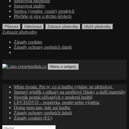
Spravovat možnosti
Spravovat služby
Správa {vendor_count} prodejců
Přečtěte si více o těchto účelech
Přijmout
Odmítnout
Zobrazit předvolby
Uložit předvolby
Zobrazit předvolby
Zásady cookies
Zásady ochrany osobních údajů
Přejít
k
Menu a widgety
obsahu
cernejpudink.cz
Hudební magazín o zapomenutých příbězích, jazzu, alternativě
webu
a albech s hlubším kontextem
Místo úvodu. Pro ty, co si hudbu vybíraj, ne přehrávaj.
Jmenný rejstřík s odkazy na profilové články a další materiály
Slovník pojmů užívaných v moderní hudbě
LP/CD/DVD – poptávka, prodej nebo výměna
Doma jsem tam, kde zní hudba
Zásady ochrany osobních údajů
Zásady cookies (EU)
Vyhledávání