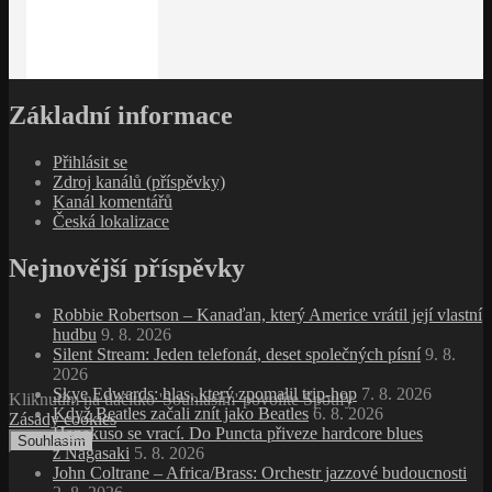
Základní informace
Přihlásit se
Zdroj kanálů (příspěvky)
Kanál komentářů
Česká lokalizace
Nejnovější příspěvky
Robbie Robertson – Kanaďan, který Americe vrátil její vlastní
hudbu
9. 8. 2026
Silent Stream: Jeden telefonát, deset společných písní
9. 8.
2026
Skye Edwards: hlas, který zpomalil trip‑hop
7. 8. 2026
Kliknutím na tlačítko 'Souhlasím' povolíte Spotify
Když Beatles začali znít jako Beatles
6. 8. 2026
Zásady cookies
Hanakuso se vrací. Do Puncta přiveze hardcore blues
Souhlasím
z Nagasaki
5. 8. 2026
John Coltrane – Africa/Brass: Orchestr jazzové budoucnosti