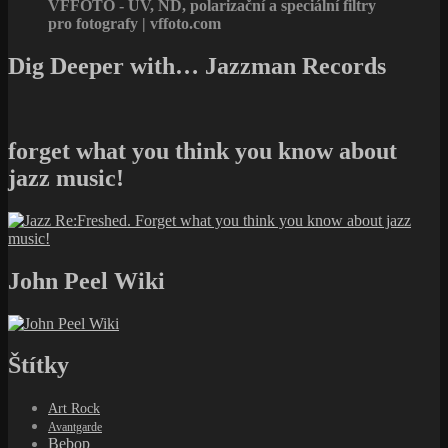
VFFOTO - UV, ND, polarizační a speciální filtry
pro fotografy | vffoto.com
Dig Deeper with… Jazzman Records
forget what you think you know about
jazz music!
John Peel Wiki
Štítky
Art Rock
Avantgarde
Bebop