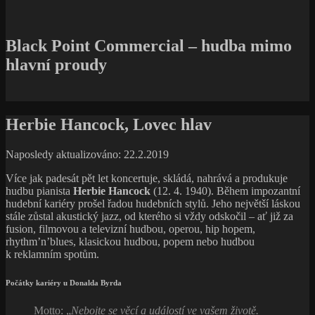
Black Point Commercial – hudba mimo
hlavní proudy
Herbie Hancock, Lovec hlav
Naposledy aktualizováno: 22.2.2019
Více jak padesát pět let koncertuje, skládá, nahrává a produkuje
hudbu pianista
Herbie Hancock
(12. 4. 1940). Během impozantní
hudební kariéry prošel řadou hudebních stylů. Jeho největší láskou
stále zůstal akustický jazz, od kterého si vždy odskočil – ať již za
fusion, filmovou a televizní hudbou, operou, hip hopem,
rhythm’n’blues, klasickou hudbou, popem nebo hudbou
k reklamním spotům.
Počátky kariéry u Donalda Byrda
Motto: „
Nebojte se věcí a událostí ve vašem životě.