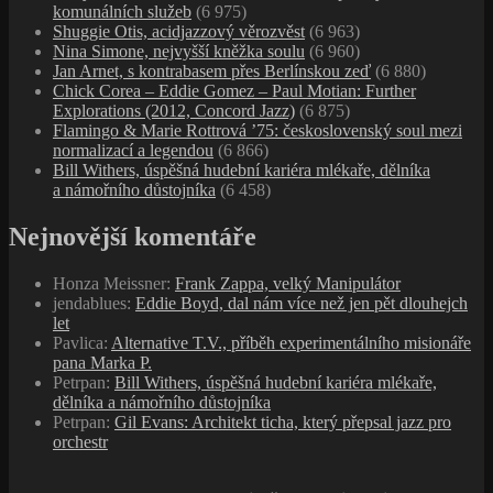
komunálních služeb
(6 975)
Shuggie Otis, acidjazzový věrozvěst
(6 963)
Nina Simone, nejvyšší kněžka soulu
(6 960)
Jan Arnet, s kontrabasem přes Berlínskou zeď
(6 880)
Chick Corea – Eddie Gomez – Paul Motian: Further
Explorations (2012, Concord Jazz)
(6 875)
Flamingo & Marie Rottrová ’75: československý soul mezi
normalizací a legendou
(6 866)
Bill Withers, úspěšná hudební kariéra mlékaře, dělníka
a námořního důstojníka
(6 458)
Nejnovější komentáře
Honza Meissner
:
Frank Zappa, velký Manipulátor
jendablues
:
Eddie Boyd, dal nám více než jen pět dlouhejch
let
Pavlica
:
Alternative T.V., příběh experimentálního misionáře
pana Marka P.
Petrpan
:
Bill Withers, úspěšná hudební kariéra mlékaře,
dělníka a námořního důstojníka
Petrpan
:
Gil Evans: Architekt ticha, který přepsal jazz pro
orchestr