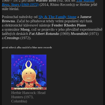
1969 – 1972 pro label
Warner Bros
(viz. box set
The Warner
Bros. Years (1969-1972)
(2014, Rhino Records)) se Herbie ještě
stále hledal.
Poslouchal nahrávky od
Sly & The Family Stone
a
Jamese
Browna
. Začal ho přitahovat tehdy velmi populární styl funk
a elektronické klávesové nástroje
Fender Rhodes Piano
a syntezátor
Moog
, což se projevilo v jeho převážně experimentálně
laděných deskách
Fat Albert Rotunda
(1969)
Mwandishi
(1971)
a
Crossings
(1972).
první sólová alba naáčel u blue note records
Herbie Hancock: Head
Hunters (1973,
Columbia)