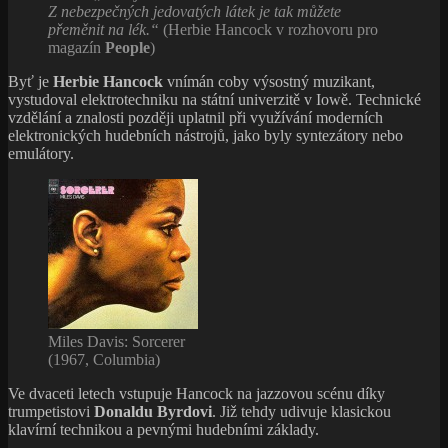
Z nebezpečných jedovatých látek je tak můžete
přeměnit na lék.“
(Herbie Hancock v rozhovoru pro
magazín
People
)
Byť je
Herbie Hancock
vnímán coby výsostný muzikant,
vystudoval elektrotechniku na státní univerzitě v Iowě. Technické
vzdělání a znalosti později uplatnil při využívání moderních
elektronických hudebních nástrojů, jako byly syntezátory nebo
emulátory.
Miles Davis: Sorcerer
(1967, Columbia)
Ve dvaceti letech vstupuje Hancock na jazzovou scénu díky
trumpetistovi
Donaldu Byrdovi
. Již tehdy udivuje klasickou
klavírní technikou a pevnými hudebními základy.