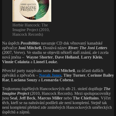
Herbie Hancock: The
Imagine Project (2010,
Hancock Records)
Na úspěch
Possibilities
navazuje CD dsk věnovaný kanadské
zpěvačce
Joni Mitchell.
Dostává název
River: The Joni Letters
(2007, Verve). Ve studiu se objevili někteří staří známí, ale i zcela
nová jména –
Wayne Shorter
,
Dave
Holland
,
Larry Klein
,
Vinnie Colaiuta
a
Lionel
Louke
.
Pěvecké party nazpívala sama
Joni
Mitchell
, za účasti dalších
zpěváků a zpěvaček –
Norah Jones
,
Tiny Turner
,
Corinne Bailey
Rae
,
Luciana Souzy
a
Leonarda Cohena
.
Trojkorunu úspěšných Hancockových alb 21. století doplňuje
The
Imagine Project
(2010, Hancock Records). Mezi spolupracovníky
jsou
Seal
,
Jeff Beck
,
Marcus Miller
nebo
The Chieftains
. Výčet
těch, kteří se na nahrávání podíleli ale není kompletní. Stejně tak
není kompletní přehled zde zmíněných Hancockových uměleckých
úspěchů a zájmů.