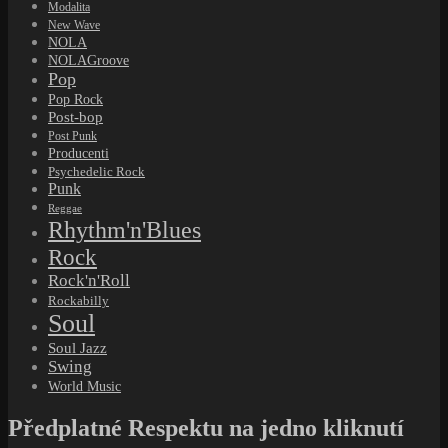
Modalita
New Wave
NOLA
NOLAGroove
Pop
Pop Rock
Post-bop
Post Punk
Producenti
Psychedelic Rock
Punk
Reggae
Rhythm'n'Blues
Rock
Rock'n'Roll
Rockabilly
Soul
Soul Jazz
Swing
World Music
Předplatné Respektu na jedno kliknutí