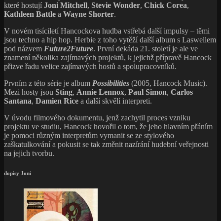
které hostují
Joni Mitchell
,
Stevie Wonder
,
Chick Corea
,
Kathleen Battle
a
Wayne Shorter
.
V novém tisíciletí Hancockova hudba vstřebá další impulsy – těmi
jsou techno a hip hop. Herbie z toho vytěží další album s Laswellem
pod názvem
Future2Future
. První dekáda 21. století je ale ve
znamení několika zajímavých projektů, k jejichž přípravě Hancock
přizve řadu velice zajímavých hostů a spolupracovníků.
Prvním z této série je album
Possibilities
(2005, Hancock Music).
Mezi hosty jsou
Sting
,
Annie Lennox
,
Paul Simon
,
Carlos
Santana
,
Damien
Rice
a další skvělí interpreti.
V úvodu filmového dokumentu, jenž zachytil proces vzniku
projektu ve studiu, Hancock hovořil o tom, že jeho hlavním přáním
je pomoci různým interpretům vymanit se ze stylového
zaškatulkování a pokusit se tak změnit nazírání hudební veřejnosti
na jejich tvorbu.
dopisy Joni