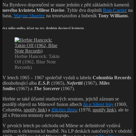
Na Byrdovo doporučení se stane jedním z pěti základních kamenů
nového kvinteta Milese Davise
. Tyhle dva doplnili
Ron Carter
na
basu,
Wayne Shorter
na tenorsaxofon a bubeník
Tony Williams
.
éra miles smiles, účast na tzv. druhém davisově kvintetu
Herbie Hancock: Takin
Off (1962, Blue Note
Records)
V letech 1965 – 1967 společně vydali u labelu
Columbia Records
dlouhohrající alba
E.S.P.
(1965),
Nefertiti
(1967),
Miles
Smiles
(1967) a
The Sorcerer
(1967).
Herbie se také účastní studiových sessions, jejichž záznam se
později objevil na Milesově fusion albech
In a Silent Way
(1969,
Columbia,
spotify link
) a
Bitches Brew
(1970,
spotify link
), ale to
již s Princem temnoty nevystupuje
.
V prvních letech po odchodu od Milese se definitivně vydává
směrem k elektronické hudbě. Na LP deskách natočených v období