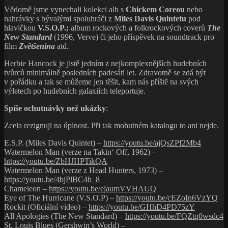
Vědomě jsme vynechali kolekci alb s
Chickem Coreou
nebo
nahrávky s bývalými spoluhráči z
Miles Davis Quintetu
pod
hlavičkou
V.S.O.P
.;
album rockových a folkrockových coverů
The
New Standard
(1996, Verve) či jeho příspěvek na soundtrack pro
film
Zvětšenina
atd.
Herbie Hancock je jistě jedním z nejkomplexnějších hudebních
tvůrců minimálně posledních padesáti let. Zdravotně se zdá být
v pořádku a tak se můžeme jen těšit, kam nás příště na svých
výletech po hudebních galaxiích teleportuje.
Spíše ochutnávky než ukázky
:
Zcela rezignuji na úplnost. Při tak mohutném katalogu to ani nejde.
E.S.P. (Miles Davis Quintet) –
https://youtu.be/ajQsZPf2Mb4
Watermelon Man (verze na Takin‘ Off, 1962) –
https://youtu.be/ZbHJHPTikQA
Watermelon Man (verze z Head Hunters, 1973) –
https://youtu.be/4bjPlBC4h_8
Chameleon –
https://youtu.be/ejaumVVHAUQ
Eye of The Hurricane (V.S.O.P) –
https://youtu.be/cEZoIn6VzYQ
Rockit (Oficiální video) –
https://youtu.be/GHhD4PD75zY
All Apologies (The New Standard) –
https://youtu.be/FQZtq0wsdc4
St. Louis Blues (Gershwin’s World) –