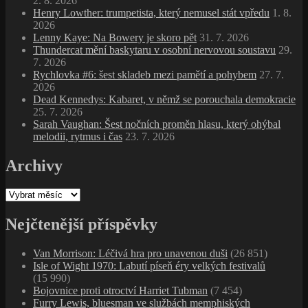
2. 8. 2026
Henry Lowther: trumpetista, který nemusel stát vpředu
1. 8.
2026
Lenny Kaye: Na Bowery je skoro pět
31. 7. 2026
Thundercat mění baskytaru v osobní nervovou soustavu
29.
7. 2026
Rychlovka #6: šest skladeb mezi pamětí a pohybem
27. 7.
2026
Dead Kennedys: Kabaret, v němž se porouchala demokracie
25. 7. 2026
Sarah Vaughan: Šest nočních proměn hlasu, který ohýbal
melodii, rytmus i čas
23. 7. 2026
Archivy
Archivy
Nejčtenější příspěvky
Van Morrison: Léčivá hra pro unavenou duši
(26 851)
Isle of Wight 1970: Labutí píseň éry velkých festivalů
(15 990)
Bojovnice proti otroctví Harriet Tubman
(7 454)
Furry Lewis, bluesman ve službách memphiských