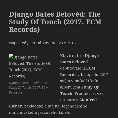
A
WIDGETY
Django Bates Belovèd: The
Study Of Touch (2017, ECM
Records)
Naposledy aktualizováno: 23.9.2018
Klavírní trio
Django
Bates Belovèd
debutovalo u
ECM
Records
v listopadu 2017
svým v pořadí třetím
Django Bates Belovèd: The
albem
The Study Of
Study Of Touch (2017, ECM
Records)
Touch
. Produkci si vzal
na starost
Manfred
Eicher
, zakladatel a majitel legendárního
mnichovského jazzového labelu.