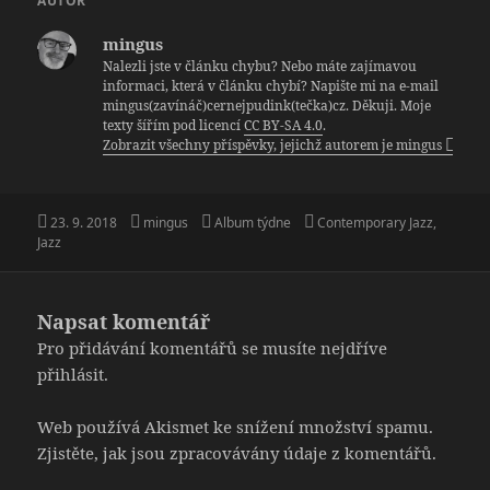
AUTOR
mingus
Nalezli jste v článku chybu? Nebo máte zajímavou
informaci, která v článku chybí? Napište mi na e-mail
mingus(zavínáč)cernejpudink(tečka)cz. Děkuji. Moje
texty šířím pod licencí
CC BY-SA 4.0
.
Zobrazit všechny příspěvky, jejichž autorem je mingus
Publikováno:
Autor:
Rubriky:
Štítky:
23. 9. 2018
mingus
Album týdne
Contemporary Jazz
,
Jazz
Napsat komentář
Pro přidávání komentářů se musíte nejdříve
přihlásit
.
Web používá Akismet ke snížení množství spamu.
Zjistěte, jak jsou zpracovávány údaje z komentářů.