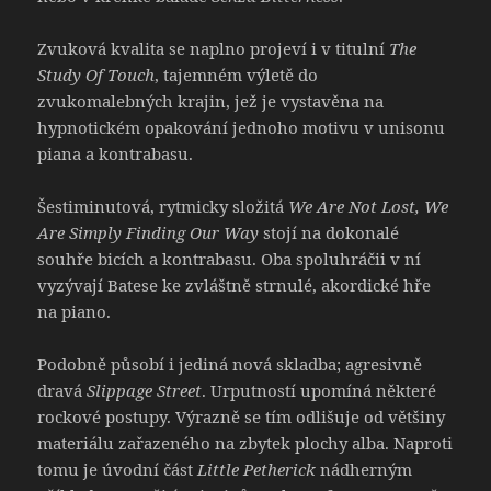
Zvuková kvalita se naplno projeví i v titulní
The
Study Of Touch
, tajemném výletě do
zvukomalebných krajin, jež je vystavěna na
hypnotickém opakování jednoho motivu v unisonu
piana a kontrabasu.
Šestiminutová, rytmicky složitá
We Are Not Lost, We
Are Simply Finding Our Way
stojí na dokonalé
souhře bicích a kontrabasu. Oba spoluhráčii v ní
vyzývají Batese ke zvláštně strnulé, akordické hře
na piano.
Podobně působí i jediná nová skladba; agresivně
dravá
Slippage Street
. Urputností upomíná některé
rockové postupy. Výrazně se tím odlišuje od většiny
materiálu zařazeného na zbytek plochy alba. Naproti
tomu je úvodní část
Little Petherick
nádherným