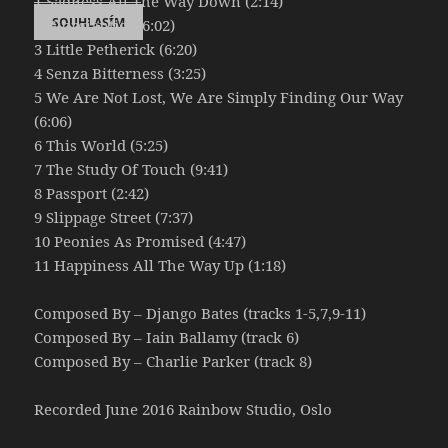
1 Sadness All The Way Down (2:14)
SOUHLASÍM
2 Giorgiantics (6:02)
3 Little Petherick (6:20)
4 Senza Bitterness (3:25)
5 We Are Not Lost, We Are Simply Finding Our Way
(6:06)
6 This World (5:25)
7 The Study Of Touch (9:41)
8 Passport (2:42)
9 Slippage Street (7:37)
10 Peonies As Promised (4:47)
11 Happiness All The Way Up (1:18)
Composed By – Django Bates (tracks 1-5,7,9-11)
Composed By – Iain Ballamy (track 6)
Composed By – Charlie Parker (track 8)
Recorded June 2016 Rainbow Studio, Oslo