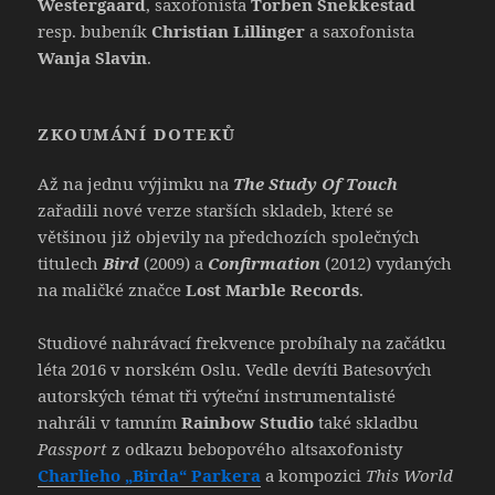
Westergaard
, saxofonista
Torben Snekkestad
resp. bubeník
Christian Lillinger
a saxofonista
Wanja Slavin
.
ZKOUMÁNÍ DOTEKŮ
Až na jednu výjimku na
The Study Of Touch
zařadili nové verze starších skladeb, které se
většinou již objevily na předchozích společných
titulech
Bird
(2009) a
Confirmation
(2012) vydaných
na maličké značce
Lost Marble Records
.
Studiové nahrávací frekvence probíhaly na začátku
léta 2016 v norském Oslu. Vedle devíti Batesových
autorských témat tři výteční instrumentalisté
nahráli v tamním
Rainbow Studio
také skladbu
Passport
z odkazu bebopového altsaxofonisty
Charlieho „Birda“ Parkera
a kompozici
This World