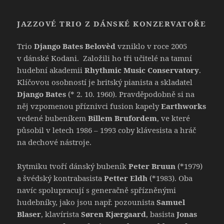
JAZZOVÉ TRIO Z DÁNSKÉ KONZERVATOŘE
Trio
Django Bates Belovèd
vzniklo v roce 2005
v dánské Kodani. Založili ho tři učitelé na tamní
hudební akademii
Rhythmic Music Conservatory
.
Klíčovou osobností je britský pianista a skladatel
Django Bates
(* 2. 10. 1960). Pravděpodobně si na
něj vzpomenou příznivci fusion kapely
Earthworks
vedené bubeníkem
Billem Brufordem
, ve které
působil v letech 1986 – 1993 coby klávesista a hráč
na dechové nástroje.
Rytmiku tvoří dánský bubeník
Peter Bruun
(*1979)
a švédský kontrabasista
Petter Eldh
(*1983). Oba
navíc spolupracují s generačně spřízněnými
hudebníky, jako jsou např. pozounista
Samuel
Blaser
, klavírista
Søren Kjærgaard
, basista
Jonas