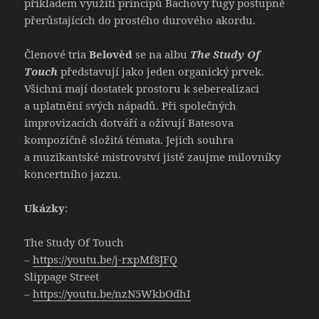
příkladem využití principů Bachovy fugy postupně
přerůstajících do prostého durového akordu.
Členové tria
Belovèd
se na albu
The Study Of
Touch
představují jako jeden organický prvek.
Všichni mají dostatek prostoru k seberealizaci
a uplatnění svých nápadů. Při společných
improvizacích dotváří a oživují Batesova
kompozičně složitá témata. Jejich souhra
a muzikantské mistrovství jistě zaujme milovníky
koncertního jazzu.
Ukázky
:
The Study Of Touch
–
https://youtu.be/j-rxpMf8JFQ
Slippage Street
–
https://youtu.be/nzN5WkbOdhI