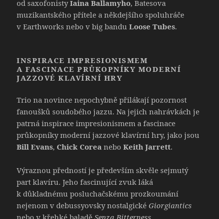
od saxofonisty
Iaina Ballamyho
, Batesova
muzikantského přítele a někdejšího spoluhráče
v Earthworks nebo v big bandu
Loose Tubes
.
INSPIRACE IMPRESIONISMEM
A FASCINACE PRŮKOPNÍKY MODERNÍ
JAZZOVÉ KLAVÍRNÍ HRY
Trio na novince nepochybně přilákají pozornost
fanoušků soudobého jazzu. Na jejich nahrávkách je
patrná inspirace impresionismem a fascinace
průkopníky moderní jazzové klavírní hry, jako jsou
Bill Evans
,
Chick Corea
nebo
Keith Jarrett
.
Výraznou předností je především skvěle sejmutý
part klavíru. Jeho fascinující zvuk láká
k důkladnému posluchačskému prozkoumání
nejenom v debussyovsky nostalgické
Giorgiantics
nebo v křehké baladě
Senza Bitterness
.