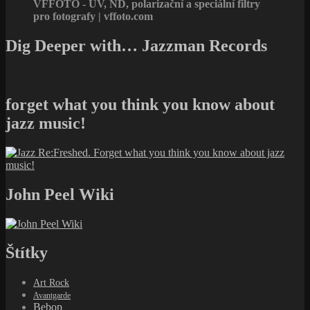
VFFOTO - UV, ND, polarizační a speciální filtry
pro fotografy | vffoto.com
Dig Deeper with… Jazzman Records
forget what you think you know about
jazz music!
John Peel Wiki
Štítky
Art Rock
Avantgarde
Bebop