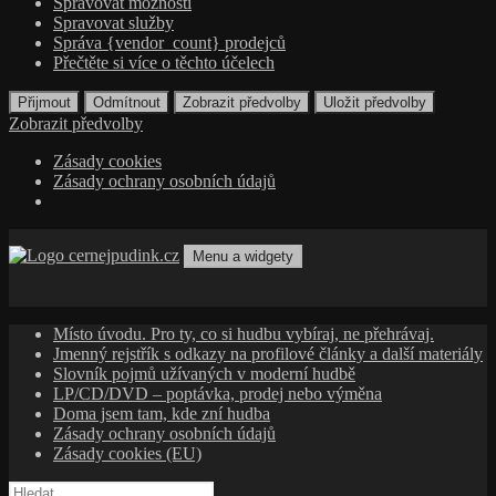
Spravovat možnosti
Spravovat služby
Správa {vendor_count} prodejců
Přečtěte si více o těchto účelech
Přijmout
Odmítnout
Zobrazit předvolby
Uložit předvolby
Zobrazit předvolby
Zásady cookies
Zásady ochrany osobních údajů
Přejít
k
Menu a widgety
obsahu
cernejpudink.cz
Hudební magazín o zapomenutých příbězích, jazzu, alternativě
webu
a albech s hlubším kontextem
Místo úvodu. Pro ty, co si hudbu vybíraj, ne přehrávaj.
Jmenný rejstřík s odkazy na profilové články a další materiály
Slovník pojmů užívaných v moderní hudbě
LP/CD/DVD – poptávka, prodej nebo výměna
Doma jsem tam, kde zní hudba
Zásady ochrany osobních údajů
Zásady cookies (EU)
Vyhledávání