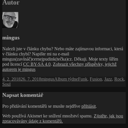
Napsat komentář
Pro přidávání komentářů se musíte nejdříve
přihlásit
.
Web používá Akismet ke snížení množství spamu.
Zjistěte, jak jsou
zpracovávány údaje z komentářů.
Navigace
Předchozí
Předchozí
Jimmy Rushing, úžasný zpěvák „Pan Pět krát Pět“
příspěvek:
Následující
Pokračovat
Wendell Marshall, razantní a spolehlivý kontrabasista
pro
příspěvek:
Zásady ochrany osobních údajů
Používáme WordPress (v češtině).
příspěvek
Spravovat souhlas