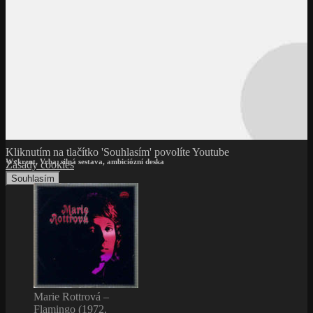
Kliknutím na tlačítko 'Souhlasím' povolíte Youtube
Wykrent, Vrba, silná sestava, ambiciózní deska
Zásady cookies
Souhlasím
Marie Rottrová –
Flamingo (1972,