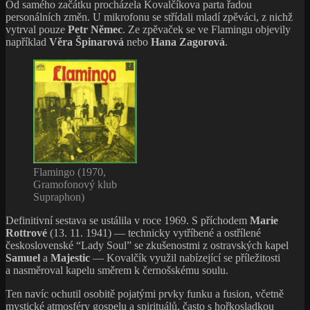
Od samého začátku procházela Kovalčíkova parta řadou
personálních změn. U mikrofonu se střídali mladí zpěváci, z nichž
vytrval pouze
Petr Němec
. Ze zpěvaček se ve Flamingu objevily
například
Věra Špinarová
nebo
Hana Zagorová
.
Flamingo (1970,
Gramofonový klub
Supraphon)
Definitivní sestava se ustálila v roce 1969. S příchodem
Marie
Rottrové
(13. 11. 1941) — technicky vytříbené a ostřílené
československé “Lady Soul” se zkušenostmi z ostravských kapel
Samuel
a
Majestic
— Kovalčík využil nabízející se příležitosti
a nasměroval kapelu směrem k černošskému soulu.
Ten navíc ochutil osobitě pojatými prvky funku a fusion, včetně
mystické atmosféry gospelu a spirituálů, často s hořkosladkou