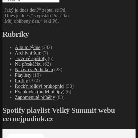
„Jaký je dnes den?“ zeptal se Pú.
„Dnes je dnes,“ vypísklo Prasátko.
„Můj oblíbený den,“ řekl Pú.
Rubriky
Album týdne
(282)
Archivní šum
(7)
Jazzové epištoly
(6)
Na přeskáčku
(62)
Naživo s Pudinkem
(28)
Playlisty
(16)
Profily
(370)
Rock'n'rolloví průkopníci
(33)
Rychlovka (hudební tipy)
(6)
Zapomenuté příběhy
(83)
Spotify playlist Velký Summit webu
cernejpudink.cz