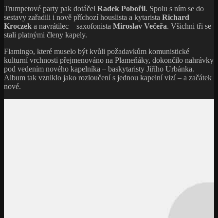
Trumpetové party pak dotáčel
Radek Pobořil
. Spolu s ním se do
sestavy zařadili i nově příchozí houslista a kytarista
Richard
Kroczek
a navrátilec – saxofonista
Miroslav Večeřa
. Všichni tři se
stali platnými členy kapely.
Flamingo, které muselo být kvůli požadavkům komunistické
kulturní vrchnosti přejmenováno na Plameňáky, dokončilo nahrávky
pod vedením nového kapelníka – baskytaristy Jiřího Urbánka.
Album tak vzniklo jako rozloučení s jednou kapelní vizí – a začátek
nové.