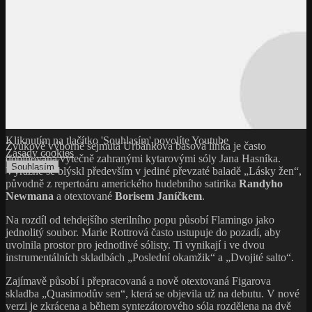
Kliknutím na tlačítko 'Souhlasím' povolíte Youtube
Zvukově výborně sejmutá Urbánkova basová linka je často
Zásady cookies
doplňována výtečně zahranými kytarovými sóly Jana Hasníka.
Souhlasím
Výrazně se blýskl především v jediné převzaté baladě „Lásky žen“,
původně z repertoáru amerického hudebního satirika
Randyho
Newmana
a otextované
Borisem Janíčkem
.
Na rozdíl od tehdejšího sterilního popu působí Flamingo jako
jednolitý soubor. Marie Rottrová často ustupuje do pozadí, aby
uvolnila prostor pro jednotlivé sólisty. Ti vynikají i ve dvou
instrumentálních skladbách „Poslední okamžik“ a „Dvojité salto“.
Zajímavě působí i přepracovaná a nově otextovaná Figarova
skladba „Quasimodův sen“, která se objevila už na debutu. V nové
verzi je zkrácena a během syntezátorového sóla rozdělena na dvě