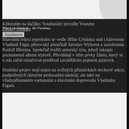
Kliknutím na tlačítko 'Souhlasím' povolíte Youtube
Sólově i kolektivně – síla Flaminga
Zásady cookies
Souhlasím
Hlavními tvůrci repertoáru se vedle Jiřího Urbánka stali i klávesista
Vladimír Figar, přerovský písničkář Jaroslav Wykrent a saxofonista
Rudolf Březina. Společně tvořili autorský tým, jehož rukopis
poznamenal album stylově. Převládají v něm prvky žánru, který se
u nás začal označovat poněkud zavádějícím pojmem jazzrock.
Hudební projev stojí nejen na svižných přiznávkách dechové sekce,
podpořených různými perkusními nástroji, ale také na
všudypřítomném varhanním a klavírním doprovodu Vladimíra
Figara.