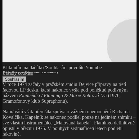
Kliknutím na tlačítko 'Souhlasím' povolíte Youtube
Třetí deska ve stínu nemoci a cenzury
Zásady cookies
Souhlasím
V roce 1974 začaly v pražském studiu Dejvice přípravy na třetí
řadovou LP desku, která nakonec vyšla pod poněkud podivným
názvem
Plameňáci / Flamingo & Marie Rottrová ’75
(1976,
Gramofonový klub Supraphonu).
Nahrávání však přerušila zpráva o vážném onemocnění Richarda
Kovalčíka. Kapelník se nakonec podílel pouze na jediném snímku –
své vlastní instrumentálce „Malovaná kapela“. Flamingo definitivně
opustil v březnu 1975. V pouhých sedmatřiceti letech podlehl
rakovině.