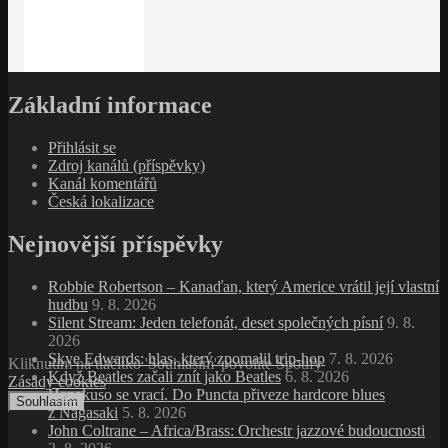
Základní informace
Přihlásit se
Zdroj kanálů (příspěvky)
Kanál komentářů
Česká lokalizace
Nejnovější příspěvky
Robbie Robertson – Kanaďan, který Americe vrátil její vlastní
hudbu
9. 8. 2026
Silent Stream: Jeden telefonát, deset společných písní
9. 8.
2026
Skye Edwards: hlas, který zpomalil trip‑hop
7. 8. 2026
Kliknutím na tlačítko 'Souhlasím' povolíte Spotify
Když Beatles začali znít jako Beatles
6. 8. 2026
Zásady cookies
Hanakuso se vrací. Do Puncta přiveze hardcore blues
Souhlasím
z Nagasaki
5. 8. 2026
John Coltrane – Africa/Brass: Orchestr jazzové budoucnosti