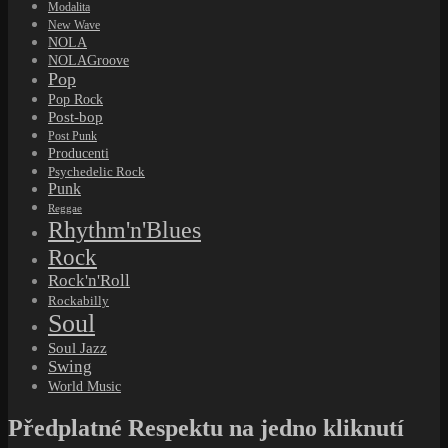
Modalita
New Wave
NOLA
NOLAGroove
Pop
Pop Rock
Post-bop
Post Punk
Producenti
Psychedelic Rock
Punk
Reggae
Rhythm'n'Blues
Rock
Rock'n'Roll
Rockabilly
Soul
Soul Jazz
Swing
World Music
Předplatné Respektu na jedno kliknutí