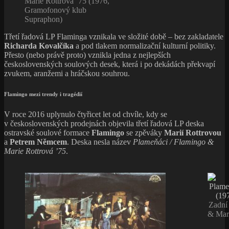
Marie Rottrová ‎´75 (1976,
Gramofonový klub
Supraphon)
Třetí řadová LP Flaminga vznikala ve složité době – bez zakladatele
Richarda Kovalčíka
a pod tlakem normalizační kulturní politiky.
Přesto (nebo právě proto) vznikla jedna z nejlepších
československých soulových desek, která i po dekádách překvapí
zvukem, aranžemi a hráčskou souhrou.
Flamingo mezi trendy i tragédií
V roce 2016 uplynulo čtyřicet let od chvíle, kdy se
v československých prodejnách objevila třetí řadová LP deska
ostravské soulové formace
Flamingo
se zpěváky
Marií Rottrovou
a
Petrem Němcem
. Deska nesla název
Plameňáci / Flamingo &
Marie Rottrová ’75
.
Zadní
& Mari