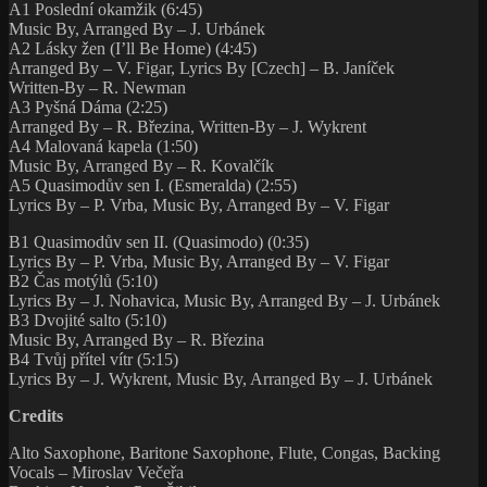
Music By, Arranged By – R. Březina
B4 Tvůj přítel vítr (5:15)
Lyrics By – J. Wykrent, Music By, Arranged By – J. Urbánek
Credits
Alto Saxophone, Baritone Saxophone, Flute, Congas, Backing
Vocals – Miroslav Večeřa
Backing Vocals – Petr Šibilev
Bass Guitar – Petr Šibilev (tracks: A4)
Bass Guitar, Leader – Jiří Urbánek (tracks: A1 to A3, A5 to B4)
Bongos, Backing Vocals – Petr Němec
Drums – Radek Dominik
Engineer – Gustav Houdek
Guitar – Richard Kroczek
Lead Guitar – Jan Hasník
Lead Vocals – Marie Rottrová (tracks: A2, A3, A5 to B2, B4)
Organ, Piano, Synthesizer, Backing Vocals – Vladimír Figar
Tenor Saxophone, Alto Saxophone, Flute, Backing Vocals – Rudolf
Březina
Trumpet – Radek Pobořil
Trumpet, Leader – Richard Kovalčík (tracks: A4)
Recorded At – Studio Dejvice, Praha (1974 – 1975)
Recording Supervisor – Jan Hrábek, Květoslav Rohleder
Technician – Jiří Rohan, Tomáš Štern