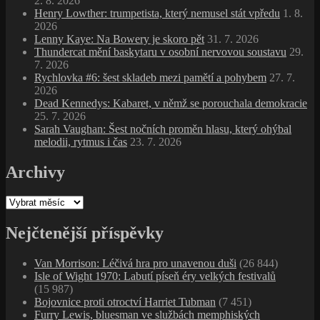
2. 8. 2026
Henry Lowther: trumpetista, který nemusel stát vpředu
1. 8.
2026
Lenny Kaye: Na Bowery je skoro pět
31. 7. 2026
Thundercat mění baskytaru v osobní nervovou soustavu
29.
7. 2026
Rychlovka #6: šest skladeb mezi pamětí a pohybem
27. 7.
2026
Dead Kennedys: Kabaret, v němž se porouchala demokracie
25. 7. 2026
Sarah Vaughan: Šest nočních proměn hlasu, který ohýbal
melodii, rytmus i čas
23. 7. 2026
Archivy
Archivy
Nejčtenější příspěvky
Van Morrison: Léčivá hra pro unavenou duši
(26 844)
Isle of Wight 1970: Labutí píseň éry velkých festivalů
(15 987)
Bojovnice proti otroctví Harriet Tubman
(7 451)
Furry Lewis, bluesman ve službách memphiských