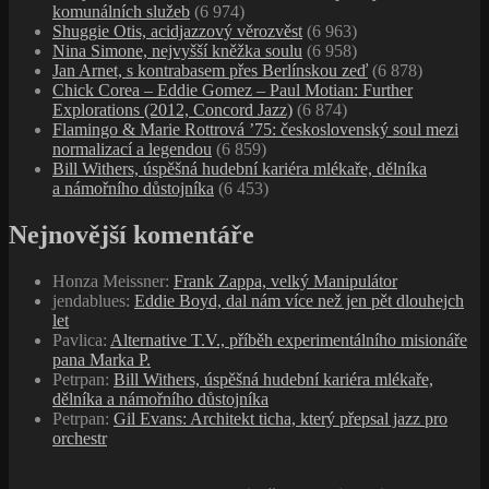
komunálních služeb
(6 974)
Shuggie Otis, acidjazzový věrozvěst
(6 963)
Nina Simone, nejvyšší kněžka soulu
(6 958)
Jan Arnet, s kontrabasem přes Berlínskou zeď
(6 878)
Chick Corea – Eddie Gomez – Paul Motian: Further
Explorations (2012, Concord Jazz)
(6 874)
Flamingo & Marie Rottrová ’75: československý soul mezi
normalizací a legendou
(6 859)
Bill Withers, úspěšná hudební kariéra mlékaře, dělníka
a námořního důstojníka
(6 453)
Nejnovější komentáře
Honza Meissner
:
Frank Zappa, velký Manipulátor
jendablues
:
Eddie Boyd, dal nám více než jen pět dlouhejch
let
Pavlica
:
Alternative T.V., příběh experimentálního misionáře
pana Marka P.
Petrpan
:
Bill Withers, úspěšná hudební kariéra mlékaře,
dělníka a námořního důstojníka
Petrpan
:
Gil Evans: Architekt ticha, který přepsal jazz pro
orchestr