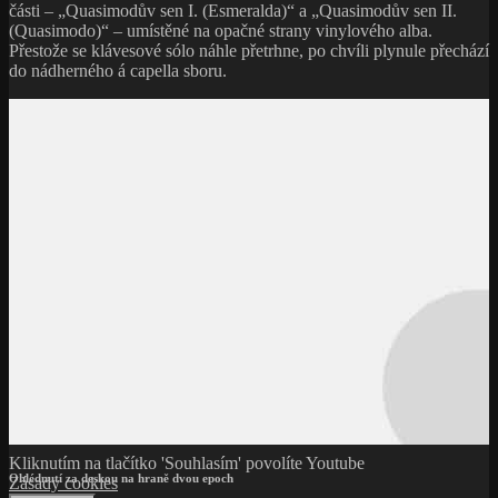
části – „Quasimodův sen I. (Esmeralda)“ a „Quasimodův sen II.
(Quasimodo)“ – umístěné na opačné strany vinylového alba.
Přestože se klávesové sólo náhle přetrhne, po chvíli plynule přechází
do nádherného á capella sboru.
Kliknutím na tlačítko 'Souhlasím' povolíte Youtube
Ohlédnutí za deskou na hraně dvou epoch
Zásady cookies