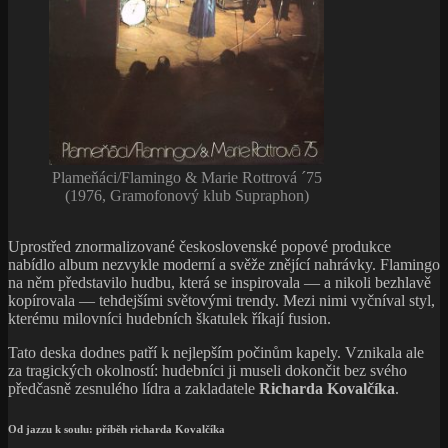
Plameňáci/Flamingo & Marie Rottrová ‎´75
(1976, Gramofonový klub Supraphon)
Uprostřed znormalizované československé popové produkce
nabídlo album nezvykle moderní a svěže znějící nahrávky. Flamingo
na něm představilo hudbu, která se inspirovala — a nikoli bezhlavě
kopírovala — tehdejšími světovými trendy. Mezi nimi vyčníval styl,
kterému milovníci hudebních škatulek říkají fusion.
Tato deska dodnes patří k nejlepším počinům kapely. Vznikala ale
za tragických okolností: hudebníci ji museli dokončit bez svého
předčasně zesnulého lídra a zakladatele
Richarda Kovalčíka
.
Od jazzu k soulu: příběh richarda Kovalčíka