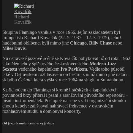
Richard
Kovalčík
Skupina Flamingo vznikla v roce 1966. Jejím zakladatelem byl
trumpetista Richard Kovalčík (22. 5. 1937 – 12. 3. 1975), jehož
hudebními oblíbenci byli mimo jiné
Chicago
,
Billy Chase
nebo
Miles Davis
.
Na ostravské jazzové scéně se Kovalčík pohyboval už od roku 1962
jako člen tehdy špičkového československého
Modern Jazz
Sextetu
vedeného kapelníkem
Ivo Pavlíkem
. Vedle toho působil
také v Ostravském rozhlasovém orchestru, s nímž mimo jiné natočil
skladbu
Čekání
, která vyšla v roce 1964 na singlu u Supraphonu.
S příchodem do Flaminga si kromě hráčských a kapelnických
povinností brzy přibral i psaní a aranžování původního repertoáru –
písní i instrumentálek. Postupně na sebe vzal i organizační stránku
chodu kapely: zajišťoval nahrávací frekvence v ostravském
rozhlasovém studiu a domlouval koncerty.
Od jazzu k soulu: cesta se vyjasňuje