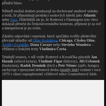
příměsí blues.
Někteří možná dodnes poukazují na dochované studiové snímky
a tvrdí, že připomínají produkci soulových labelů jako
Atlantic
nebo
Stax
. Důležitější ale je, že Rottrová s Flamingem tyto vlivy
dokázali přenést do československého kontextu, přijmout je za své
a interpretovat je po svém.
Záměru odpovídal i repertoár, který zpočátku tvořily především
převzaté skladby od
Otise Reddinga
,
Chicaga
,
Clydea Otise
,
Arethy Franklin
,
Dona Covaye
nebo
Stevieho Wondera
–
většinou s českými texty
Vladimíra Čorta
.
Tehdejší sestavu, v níž vedle Rottrové a Kovalčíka působili
Jan
Hasník
(sólová kytara),
Vladimír Figar
(klávesy),
Jiří Urbánek
(baskytara),
Radek Dominik
(bicí) a
Petr Němec
(zpěv, bongo),
zachycuje i eponymní debutová deska (
spotify link
) vydaná v roce
1970 v rámci supraphonské výběrové edice Gramofonový klub.