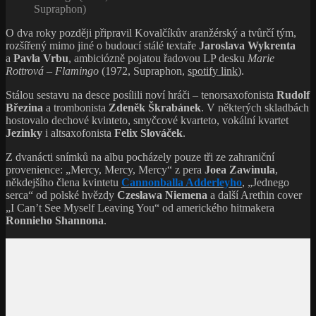
Supraphon)
O dva roky později připravil Kovalčíkův aranžérský a tvůrčí tým,
rozšířený mimo jiné o budoucí stálé textaře
Jaroslava Wykrenta
a
Pavla Vrbu
, ambiciózně pojatou řadovou LP desku
Marie
Rottrová – Flamingo
(1972, Supraphon,
spotify link
).
Stálou sestavu na desce posílili noví hráči – tenorsaxofonista
Rudolf
Březina
a trombonista
Zdeněk Škrabánek
. V některých skladbách
hostovalo dechové kvinteto, smyčcové kvarteto, vokální kvartet
Jezinky
i altsaxofonista
Felix Slováček
.
Z dvanácti snímků na albu pocházely pouze tři ze zahraniční
provenience: „Mercy, Mercy, Mercy“ z pera
Joea Zawinula
,
někdejšího člena kvintetu
Cannonballa Adderleyho
, „Jednego
serca“ od polské hvězdy
Czesława Niemena
a další Arethin cover
„I Can’t See Myself Leaving You“ od amerického hitmakera
Ronnieho Shannona
.