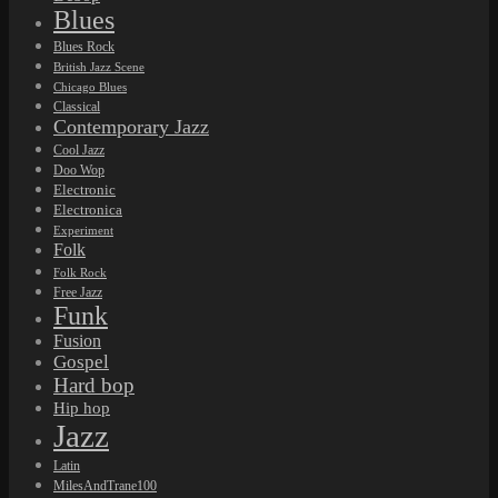
Blues
Blues Rock
British Jazz Scene
Chicago Blues
Classical
Contemporary Jazz
Cool Jazz
Doo Wop
Electronic
Electronica
Experiment
Folk
Folk Rock
Free Jazz
Funk
Fusion
Gospel
Hard bop
Hip hop
Jazz
Latin
MilesAndTrane100