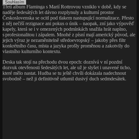
Souhlasím
Třetí album Flaminga s Marií Rottrovou vzniklo v době, kdy se
naděje šedesátých let dávno rozplynuly a kulturní prostor
Československa se ocitl pod tlakem nastupující normalizace. Přesto
z něj nečiší rezignace ani pokus o únik – naopak, zní jako výpověď
kapely, která se i v omezených podmínkách snažila hrát naplno,
s profesionalitou i zápalem. Mnohé z písní mají americký původ, ale
jejich výraz je nezaměnitelně středoevropský – jakoby přes filtr
konkrétního času, místa a jazyka prošly proměnou a zakotvily do
vlastního kulturního kontextu.
Deska tak stojí na přechodu dvou epoch: doznívá v ní pozdní
dozvuk otevřenosti šedesátých let, ale už je slyšet i unavené ticho,
které mělo nastat. Hudba se tu ještě chvíli dokázala nadechnout
svobodně – než ji definitivně utlumil dusivý duch sedmdesátek.
Plameňáci/Flamingo & Marie Rottrová ’75