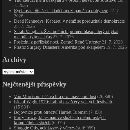
Thundercat mění baskytaru v osobní nervovou soustavu
29.
7. 2026
Rychlovka #6: šest skladeb mezi pamětí a pohybem
27. 7.
2026
Dead Kennedys: Kabaret, v němž se porouchala demokracie
25. 7. 2026
Sarah Vaughan: Šest nočních proměn hlasu, který ohýbal
melodii, rytmus i čas
23. 7. 2026
Poslední z pařížské noci. Zemřel René Urtreger
21. 7. 2026
Plastic Surgery Disasters: Amerika pod skalpelem
19. 7. 2026
Archivy
Archivy
Nejčtenější příspěvky
Van Morrison: Léčivá hra pro unavenou duši
(26 840)
Isle of Wight 1970: Labutí píseň éry velkých festivalů
(15 984)
Bojovnice proti otroctví Harriet Tubman
(7 450)
Furry Lewis, bluesman ve službách memphiských
komunálních služeb
(6 972)
Shuggie Otis, acidjazzový věrozvěst
(6 959)