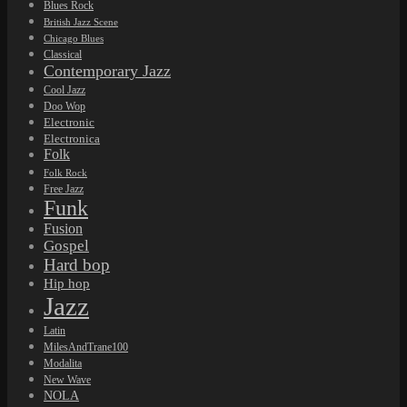
Blues Rock
British Jazz Scene
Chicago Blues
Classical
Contemporary Jazz
Cool Jazz
Doo Wop
Electronic
Electronica
Folk
Folk Rock
Free Jazz
Funk
Fusion
Gospel
Hard bop
Hip hop
Jazz
Latin
MilesAndTrane100
Modalita
New Wave
NOLA