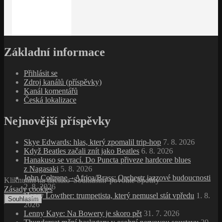
Základní informace
Přihlásit se
Zdroj kanálů (příspěvky)
Kanál komentářů
Česká lokalizace
Nejnovější příspěvky
Skye Edwards: hlas, který zpomalil trip‑hop
7. 8. 2026
Když Beatles začali znít jako Beatles
6. 8. 2026
Hanakuso se vrací. Do Puncta přiveze hardcore blues
z Nagasaki
5. 8. 2026
John Coltrane – Africa/Brass: Orchestr jazzové budoucnosti
Kliknutím na tlačítko 'Souhlasím' povolíte Spotify
2. 8. 2026
Zásady cookies
Henry Lowther: trumpetista, který nemusel stát vpředu
1. 8.
Souhlasím
2026
Lenny Kaye: Na Bowery je skoro pět
31. 7. 2026