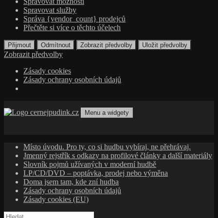
Spravovat možnosti
Spravovat služby
Správa {vendor_count} prodejců
Přečtěte si více o těchto účelech
Přijmout
Odmítnout
Zobrazit předvolby
Uložit předvolby
Zobrazit předvolby
Zásady cookies
Zásady ochrany osobních údajů
Přejít
k
Menu a widgety
obsahu
cernejpudink.cz
Hudební magazín o zapomenutých příbězích, jazzu, alternativě
webu
a albech s hlubším kontextem
Místo úvodu. Pro ty, co si hudbu vybíraj, ne přehrávaj.
Jmenný rejstřík s odkazy na profilové články a další materiály
Slovník pojmů užívaných v moderní hudbě
LP/CD/DVD – poptávka, prodej nebo výměna
Doma jsem tam, kde zní hudba
Zásady ochrany osobních údajů
Zásady cookies (EU)
Vyhledávání