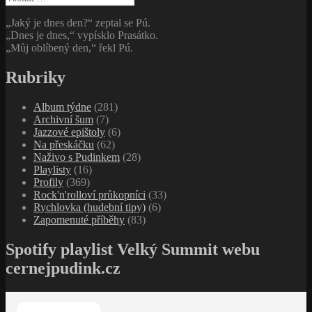
„Jaký je dnes den?“ zeptal se Pú.
„Dnes je dnes,“ vypísklo Prasátko.
„Můj oblíbený den,“ řekl Pú.
Rubriky
Album týdne
(281)
Archivní šum
(7)
Jazzové epištoly
(6)
Na přeskáčku
(62)
Naživo s Pudinkem
(28)
Playlisty
(16)
Profily
(369)
Rock'n'rolloví průkopníci
(33)
Rychlovka (hudební tipy)
(6)
Zapomenuté příběhy
(83)
Spotify playlist Velký Summit webu
cernejpudink.cz