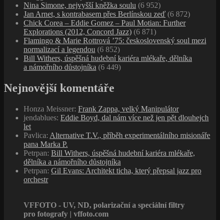
Nina Simone, nejvyšší kněžka soulu
(6 952)
Jan Arnet, s kontrabasem přes Berlínskou zeď
(6 872)
Chick Corea – Eddie Gomez – Paul Motian: Further
Explorations (2012, Concord Jazz)
(6 871)
Flamingo & Marie Rottrová ’75: československý soul mezi
normalizací a legendou
(6 852)
Bill Withers, úspěšná hudební kariéra mlékaře, dělníka
a námořního důstojníka
(6 449)
Nejnovější komentáře
Honza Meissner
:
Frank Zappa, velký Manipulátor
jendablues
:
Eddie Boyd, dal nám více než jen pět dlouhejch
let
Pavlica
:
Alternative T.V., příběh experimentálního misionáře
pana Marka P.
Petrpan
:
Bill Withers, úspěšná hudební kariéra mlékaře,
dělníka a námořního důstojníka
Petrpan
:
Gil Evans: Architekt ticha, který přepsal jazz pro
orchestr
VFFOTO - UV, ND, polarizační a speciální filtry
pro fotografy | vffoto.com