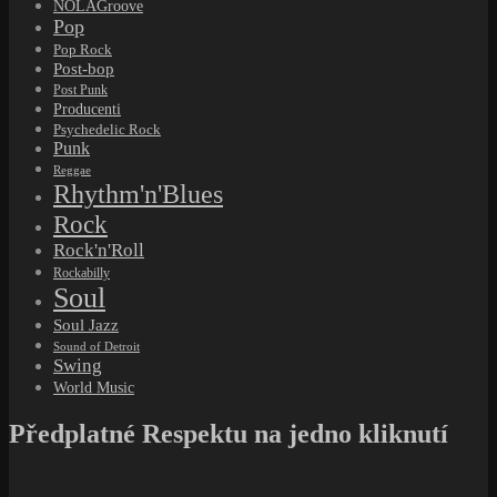
NOLAGroove
Pop
Pop Rock
Post-bop
Post Punk
Producenti
Psychedelic Rock
Punk
Reggae
Rhythm'n'Blues
Rock
Rock'n'Roll
Rockabilly
Soul
Soul Jazz
Sound of Detroit
Swing
World Music
Předplatné Respektu na jedno kliknutí