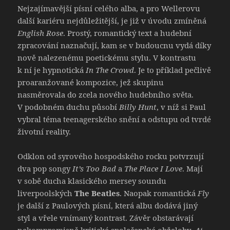
Nejzajímavější písní celého alba, a pro Wellerovu
další kariéru nejdůležitější, je již v úvodu zmíněná
English Rose
. Prostý, romantický text a hudební
zpracování naznačují, kam se v budoucnu vydá díky
nově nalezenému poetickému stylu. V kontrastu
k ní je hypnotická
In The Crowd
. Je to příklad pečlivě
proaranžované kompozice, jež skupinu
nasměrovala do zcela nového hudebního světa.
V podobném duchu působí
Billy Hunt
, v níž si Paul
vybral téma teenagerského snění a odstupu od tvrdé
životní reality.
Odklon od syrového hospodského rocku potvrzují
dva pop songy
It’s Too Bad
a
The Place I Love
. Mají
v sobě ducha klasického mersey soundu
liverpoolských
The Beatles
. Naopak romantická
Fly
je další z Paulových písní, která albu dodává jiný
styl a vřele vnímaný kontrast. Závěr obstarávají