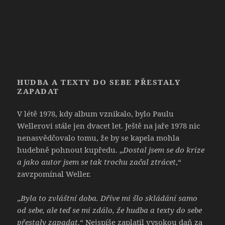
HUDBA A TEXTY DO SEBE PŘESTALY
ZAPADAT
V létě 1978, kdy album vznikalo, bylo Paulu
Wellerovi stále jen dvacet let. Ještě na jaře 1978 nic
nenasvědčovalo tomu, že by se kapela mohla
hudebně pohnout kupředu. „
Dostal jsem se do krize
a jako autor jsem se tak trochu začal ztrácet
,“
zavzpomínal Weller.
„
Byla to zvláštní doba. Dříve mi šlo skládání samo
od sebe, ale teď se mi zdálo, že hudba a texty do sebe
přestaly zapadat
.“ Nejspíše zaplatil vysokou daň za