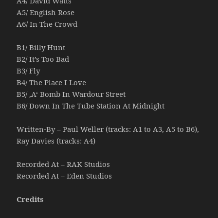
A4/ David Watts
A5/ English Rose
A6/ In The Crowd
B1/ Billy Hunt
B2/ It’s Too Bad
B3/ Fly
B4/ The Place I Love
B5/ ‚A‘ Bomb In Wardour Street
B6/ Down In The Tube Station At Midnight
Written-By – Paul Weller (tracks: A1 to A3, A5 to B6),
Ray Davies (tracks: A4)
Recorded At – RAK Studios
Recorded At – Eden Studios
Credits