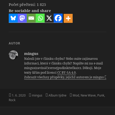
Počet přečtení:
1 825
Be sociable and share
AUTOR
mingus
Nalezli jste v článku chybu? Nebo máte zajímavou
informaci, která v článku chybí? Napište mi na e-mail
mingus(zavínáč)cernejpudink(tečka)cz. Děkuji. Moje
texty šířím pod licencí
CC BY-SA 4.0
.
Zobrazit všechny příspěvky, jejichž autorem je mingus
Publikováno:
Autor:
Rubriky:
Štítky:
1. 6. 2020
mingus
Album týdne
Mod
,
New Wave
,
Punk
,
Rock