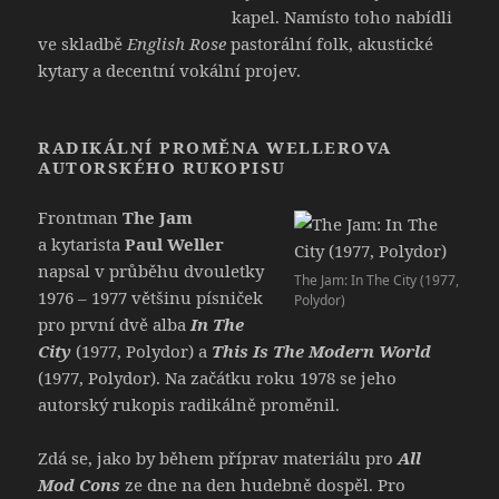
kapel. Namísto toho nabídli
ve skladbě
English Rose
pastorální folk, akustické
kytary a decentní vokální projev.
RADIKÁLNÍ PROMĚNA WELLEROVA
AUTORSKÉHO RUKOPISU
Frontman
The Jam
a kytarista
Paul Weller
napsal v průběhu dvouletky
The Jam: In The City (1977,
1976 – 1977 většinu písniček
Polydor)
pro první dvě alba
In The
City
(1977, Polydor) a
This Is The Modern World
(1977, Polydor). Na začátku roku 1978 se jeho
autorský rukopis radikálně proměnil.
Zdá se, jako by během příprav materiálu pro
All
Mod Cons
ze dne na den hudebně dospěl. Pro