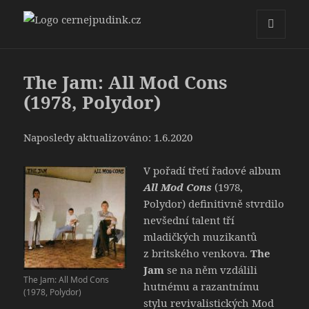
cernejpudink.cz
MENU
A
WIDGETY
The Jam: All Mod Cons
(1978, Polydor)
Naposledy aktualizováno: 1.6.2020
V pořadí třetí řadové album
All Mod Cons
(1978,
Polydor) definitivně stvrdilo
nevšední talent tří
mladičkých muzikantů
z britského venkova.
The
Jam
se na něm vzdálili
The Jam: All Mod Cons
hutnému a razantnímu
(1978, Polydor)
stylu revivalistických Mod