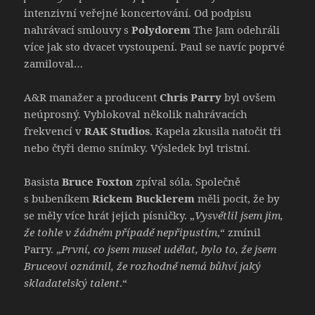
intenzivní veřejné koncertování. Od podpisu
nahrávací smlouvy s
Polydorem
The Jam odehráli
více jak sto dvacet vystoupení. Paul se navíc poprvé
zamiloval…
A&R manažer a producent
Chris Parry
byl ovšem
neúprosný. Vyblokoval několik nahrávacích
frekvencí v
RAK Studios
. Kapela zkusila natočit tři
nebo čtyři demo snímky. Výsledek byl tristní.
Basista
Bruce Foxton
zpíval sóla. Společně
s bubeníkem
Rickem Bucklerem
měli pocit, že by
se měly více hrát jejich písničky. „
Vysvětlil jsem jim,
že tohle v žádném případě nepřipustím
,“ zmínil
Parry. „
První, co jsem musel udělat, bylo to, že jsem
Bruceovi oznámil, že rozhodně nemá bůhví jaký
skladatelský talent
.“