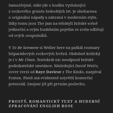
Samozřejmě, stále jde o hudbu vycházející
z rockového gruntu šedesátých let. Je obohacena
o originální nápady a zahraná v moderním stylu.
Díky tomu jsou The Jam na tehdejší britské scéně
jedineční a svým hudebním pojetím se zcela odlišují
od svých souputníků.
V
To Be Someone
si Weller bere na paškál rozmary
hitparádových rockových hvězd. Obdobně kritický
je i v
Mr. Clean
. Tentokrát nic neodpustí britské
podnikatelské smetánce. Následující
David Watts
,
cover verzi od
Raye Daviese
z The Kinks, nazpíval
Foxton. Píseň má evidentně největší komerční
potenciál. Zaujme již při prvním poslechu.
PROSTÝ, ROMANTICKÝ TEXT A HUDEBNÍ
ZPRACOVÁNÍ ENGLISH ROSE