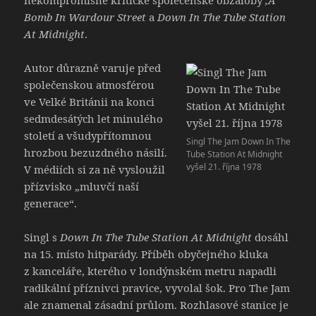
nekompromisně kritické společenské obžaloby
‚A‘
Bomb In Wardour Street
a
Down In The Tube Station
At Midnight
.
Autor důrazně varuje před
společenskou atmosférou
ve Velké Británii na konci
sedmdesátých let minulého
století a všudypřítomnou
Singl The Jam Down In The
hrozbou bezuzdného násilí.
Tube Station At Midnight
vyšel 21. října 1978
V médiích si za ně vysloužil
přízvisko „mluvčí naší
generace“.
Singl s
Down In The Tube Station At Midnight
dosáhl
na 15. místo hitparády. Příběh obyčejného kluka
z kanceláře, kterého v londýnském metru napadli
radikální příznivci pravice, vyvolal šok. Pro The Jam
ale znamenal zásadní průlom. Rozhlasové stanice je