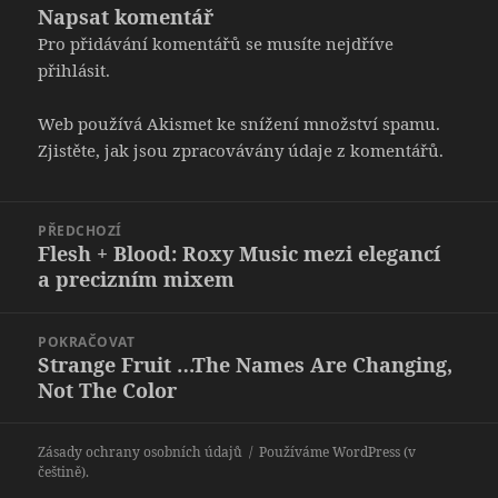
Napsat komentář
Pro přidávání komentářů se musíte nejdříve
přihlásit
.
Web používá Akismet ke snížení množství spamu.
Zjistěte, jak jsou zpracovávány údaje z komentářů.
Navigace
PŘEDCHOZÍ
pro
Flesh + Blood: Roxy Music mezi elegancí
Předchozí
příspěvek
a precizním mixem
příspěvek:
POKRAČOVAT
Strange Fruit …The Names Are Changing,
Následující
Not The Color
příspěvek:
Zásady ochrany osobních údajů
Používáme WordPress (v
češtině).