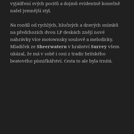
vyjádření svých pocitů a dojmů evidentně konečně
našel jemnější styl.
Na rozdíl od rychlých, hlučných a dravých snímků
na předchozích dvou LP deskách znějí nové
nahrávky více motownsky soulově a melodicky.
Mladíček ze
Sheerwateru
v hrabství
Surrey
všem
ukázal, že má v sobě i cosi z tradic britského
beatového písničkářství. Cesta to ale byla trnitá.