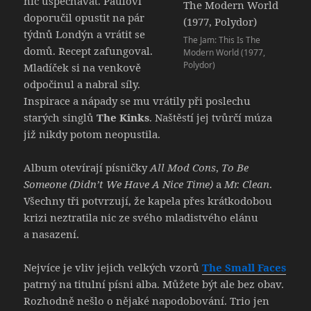
nic uspěchávat. Paulovi
doporučil opustit na pár
týdnů Londýn a vrátit se
The Jam: This Is The
domů. Recept zafungoval.
Modern World (1977,
Polydor)
Mladíček si na venkově
odpočinul a nabral síly.
Inspirace a nápady se mu vrátily při poslechu
starých singlů
The Kinks
. Naštěstí jej tvůrčí múza
již nikdy potom neopustila.
Album otevírají písničky
All Mod Cons
,
To Be
Someone (Didn’t We Have A Nice Time)
a
Mr. Clean
.
Všechny tři potvrzují, že kapela přes krátkodobou
krizi neztratila nic ze svého mladistvého elánu
a nasazení.
Nejvíce je vliv jejich velkých vzorů
The Small Faces
patrný na titulní písni alba. Můžete být ale bez obav.
Rozhodně nešlo o nějaké napodobování. Trio jen