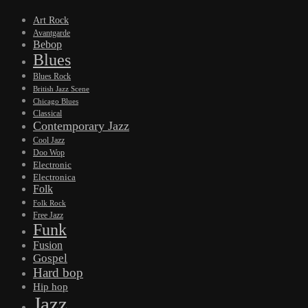
Art Rock
Avantgarde
Bebop
Blues
Blues Rock
British Jazz Scene
Chicago Blues
Classical
Contemporary Jazz
Cool Jazz
Doo Wop
Electronic
Electronica
Folk
Folk Rock
Free Jazz
Funk
Fusion
Gospel
Hard bop
Hip hop
Jazz