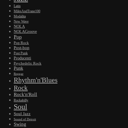
Latin
MilesAndTrane100
Modalita
New Wave
NOLA
NOLAGroove
Pop
Pop Rock
Post-bop
Post Punk
Producenti
Psychedelic Rock
Punk
Reggae
Rhythm'n'Blues
Rock
Rock'n'Roll
Rockabilly
Soul
Soul Jazz
Sound of Detroit
Swing