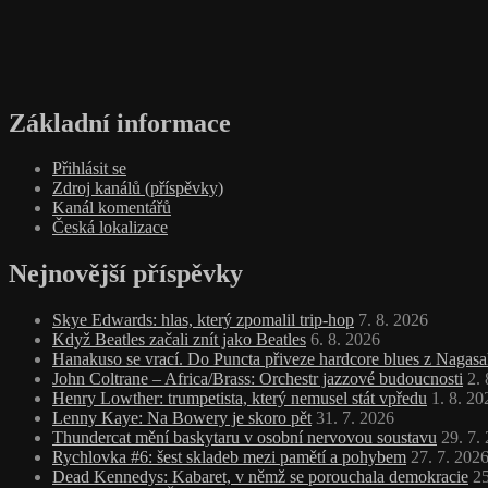
Základní informace
Přihlásit se
Zdroj kanálů (příspěvky)
Kanál komentářů
Česká lokalizace
Nejnovější příspěvky
Skye Edwards: hlas, který zpomalil trip‑hop
7. 8. 2026
Když Beatles začali znít jako Beatles
6. 8. 2026
Hanakuso se vrací. Do Puncta přiveze hardcore blues z Nagasa
John Coltrane – Africa/Brass: Orchestr jazzové budoucnosti
2.
Henry Lowther: trumpetista, který nemusel stát vpředu
1. 8. 20
Lenny Kaye: Na Bowery je skoro pět
31. 7. 2026
Thundercat mění baskytaru v osobní nervovou soustavu
29. 7.
Rychlovka #6: šest skladeb mezi pamětí a pohybem
27. 7. 202
Dead Kennedys: Kabaret, v němž se porouchala demokracie
25