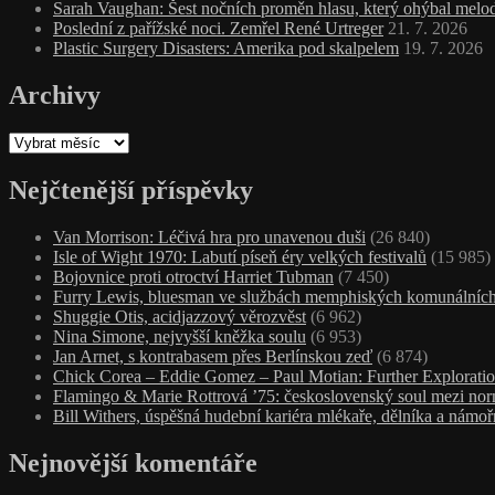
Sarah Vaughan: Šest nočních proměn hlasu, který ohýbal melodi
Poslední z pařížské noci. Zemřel René Urtreger
21. 7. 2026
Plastic Surgery Disasters: Amerika pod skalpelem
19. 7. 2026
Archivy
Archivy
Nejčtenější příspěvky
Van Morrison: Léčivá hra pro unavenou duši
(26 840)
Isle of Wight 1970: Labutí píseň éry velkých festivalů
(15 985)
Bojovnice proti otroctví Harriet Tubman
(7 450)
Furry Lewis, bluesman ve službách memphiských komunálních
Shuggie Otis, acidjazzový věrozvěst
(6 962)
Nina Simone, nejvyšší kněžka soulu
(6 953)
Jan Arnet, s kontrabasem přes Berlínskou zeď
(6 874)
Chick Corea – Eddie Gomez – Paul Motian: Further Exploratio
Flamingo & Marie Rottrová ’75: československý soul mezi nor
Bill Withers, úspěšná hudební kariéra mlékaře, dělníka a námoř
Nejnovější komentáře