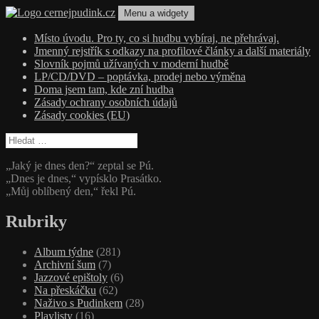
Přejít
Menu a widgety
k
obsahu
cernejpudink.cz
Hudební magazín o zapomenutých příbězích, jazzu, alternativě a alb
Místo úvodu. Pro ty, co si hudbu vybíraj, ne přehrávaj.
webu
Jmenný rejstřík s odkazy na profilové články a další materiály
Slovník pojmů užívaných v moderní hudbě
LP/CD/DVD – poptávka, prodej nebo výměna
Doma jsem tam, kde zní hudba
Zásady ochrany osobních údajů
Zásady cookies (EU)
Vyhledávání
„Jaký je dnes den?“ zeptal se Pú.
„Dnes je dnes,“ vypísklo Prasátko.
„Můj oblíbený den,“ řekl Pú.
Rubriky
Album týdne
(281)
Archivní šum
(7)
Jazzové epištoly
(6)
Na přeskáčku
(62)
Naživo s Pudinkem
(28)
Playlisty
(16)