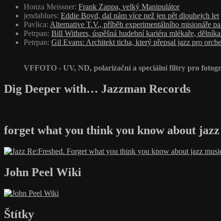
Honza Meissner
:
Frank Zappa, velký Manipulátor
jendablues
:
Eddie Boyd, dal nám více než jen pět dlouhejch let
Pavlica
:
Alternative T.V., příběh experimentálního misionáře p
Petrpan
:
Bill Withers, úspěšná hudební kariéra mlékaře, dělník
Petrpan
:
Gil Evans: Architekt ticha, který přepsal jazz pro orche
VFFOTO - UV, ND, polarizační a speciální filtry pro fotogr
Dig Deeper with… Jazzman Records
forget what you think you know about jazz
John Peel Wiki
Štítky