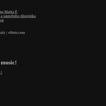
ana Marka P.
a a námořního důstojníka
str
afy | vffoto.com
 music!