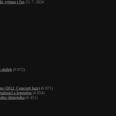
i, rytmus i čas
23. 7. 2026
 služeb
(6 972)
ns (2012, Concord Jazz)
(6 871)
malizací a legendou
(6 854)
ního důstojníka
(6 451)