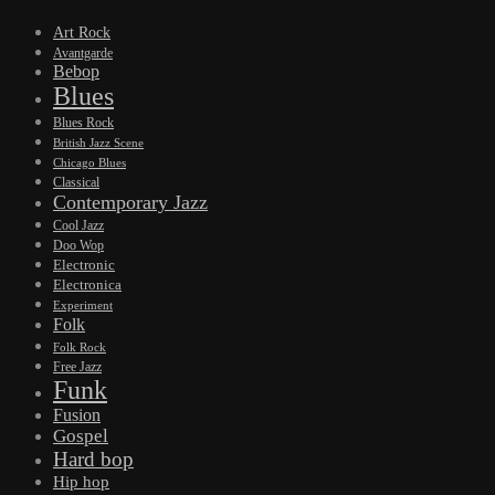
Art Rock
Avantgarde
Bebop
Blues
Blues Rock
British Jazz Scene
Chicago Blues
Classical
Contemporary Jazz
Cool Jazz
Doo Wop
Electronic
Electronica
Experiment
Folk
Folk Rock
Free Jazz
Funk
Fusion
Gospel
Hard bop
Hip hop