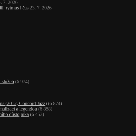
. 7. 2026
i, rytmus i čas
23. 7. 2026
 služeb
(6 974)
ns (2012, Concord Jazz)
(6 874)
malizací a legendou
(6 858)
ního důstojníka
(6 453)