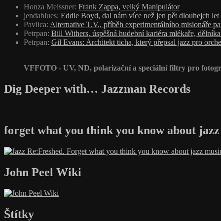
Honza Meissner
:
Frank Zappa, velký Manipulátor
jendablues
:
Eddie Boyd, dal nám více než jen pět dlouhejch let
Pavlica
:
Alternative T.V., příběh experimentálního misionáře p
Petrpan
:
Bill Withers, úspěšná hudební kariéra mlékaře, dělník
Petrpan
:
Gil Evans: Architekt ticha, který přepsal jazz pro orche
VFFOTO - UV, ND, polarizační a speciální filtry pro fotogr
Dig Deeper with… Jazzman Records
forget what you think you know about jazz
John Peel Wiki
Štítky