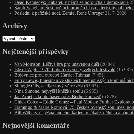
Dead Kennedys: Kabaret, v němž se porouchala demokracie
25
Sarah Vaughan: Šest nočních proměn hlasu, který ohýbal melodi
Poslední z pařížské noci. Zemřel René Urtreger
21. 7. 2026
Archivy
Archivy
Nejčtenější příspěvky
Van Morrison: Léčivá hra pro unavenou duši
(26 841)
Isle of Wight 1970: Labutí píseň éry velkých festivalů
(15 987)
Bojovnice proti otroctví Harriet Tubman
(7 451)
Furry Lewis, bluesman ve službách memphiských komunálních
Shuggie Otis, acidjazzový věrozvěst
(6 963)
Nina Simone, nejvyšší kněžka soulu
(6 955)
Jan Arnet, s kontrabasem přes Berlínskou zeď
(6 878)
Chick Corea – Eddie Gomez – Paul Motian: Further Exploratio
Flamingo & Marie Rottrová ’75: československý soul mezi nor
Bill Withers, úspěšná hudební kariéra mlékaře, dělníka a námoř
Nejnovější komentáře