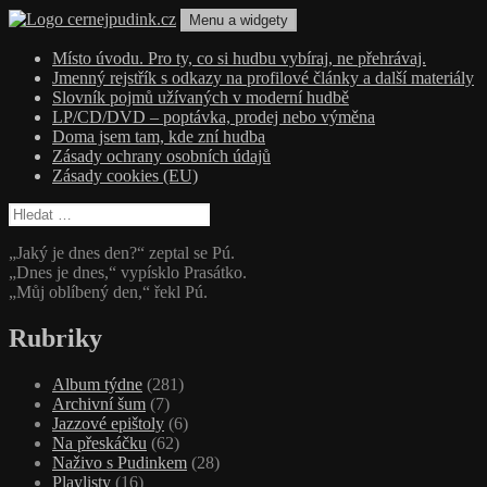
Přejít
Menu a widgety
k
obsahu
cernejpudink.cz
Hudební magazín o zapomenutých příbězích, jazzu, alternativě a alb
Místo úvodu. Pro ty, co si hudbu vybíraj, ne přehrávaj.
webu
Jmenný rejstřík s odkazy na profilové články a další materiály
Slovník pojmů užívaných v moderní hudbě
LP/CD/DVD – poptávka, prodej nebo výměna
Doma jsem tam, kde zní hudba
Zásady ochrany osobních údajů
Zásady cookies (EU)
Vyhledávání
„Jaký je dnes den?“ zeptal se Pú.
„Dnes je dnes,“ vypísklo Prasátko.
„Můj oblíbený den,“ řekl Pú.
Rubriky
Album týdne
(281)
Archivní šum
(7)
Jazzové epištoly
(6)
Na přeskáčku
(62)
Naživo s Pudinkem
(28)
Playlisty
(16)