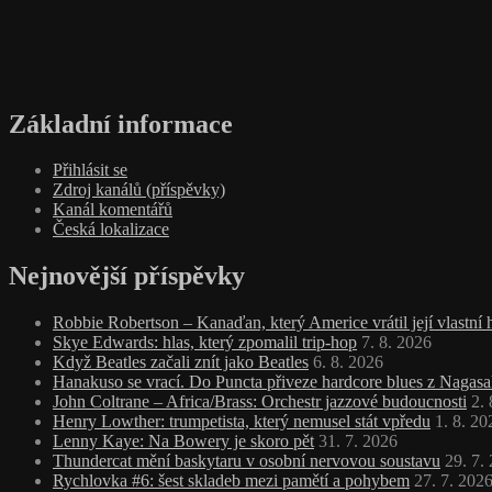
Základní informace
Přihlásit se
Zdroj kanálů (příspěvky)
Kanál komentářů
Česká lokalizace
Nejnovější příspěvky
Robbie Robertson – Kanaďan, který Americe vrátil její vlastní
Skye Edwards: hlas, který zpomalil trip‑hop
7. 8. 2026
Když Beatles začali znít jako Beatles
6. 8. 2026
Hanakuso se vrací. Do Puncta přiveze hardcore blues z Nagasa
John Coltrane – Africa/Brass: Orchestr jazzové budoucnosti
2.
Henry Lowther: trumpetista, který nemusel stát vpředu
1. 8. 20
Lenny Kaye: Na Bowery je skoro pět
31. 7. 2026
Thundercat mění baskytaru v osobní nervovou soustavu
29. 7.
Rychlovka #6: šest skladeb mezi pamětí a pohybem
27. 7. 202