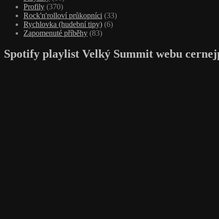
Profily
(370)
Rock'n'rolloví průkopníci
(33)
Rychlovka (hudební tipy)
(6)
Zapomenuté příběhy
(83)
Spotify playlist Velký Summit webu cernej