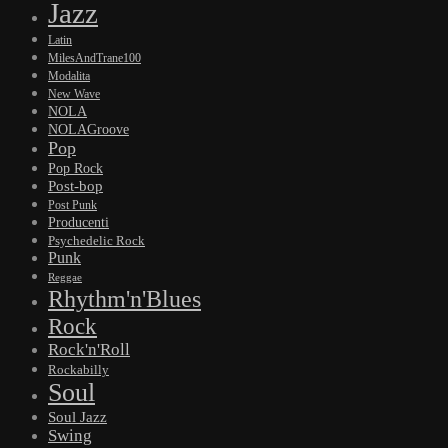
Jazz
Latin
MilesAndTrane100
Modalita
New Wave
NOLA
NOLAGroove
Pop
Pop Rock
Post-bop
Post Punk
Producenti
Psychedelic Rock
Punk
Reggae
Rhythm'n'Blues
Rock
Rock'n'Roll
Rockabilly
Soul
Soul Jazz
Swing