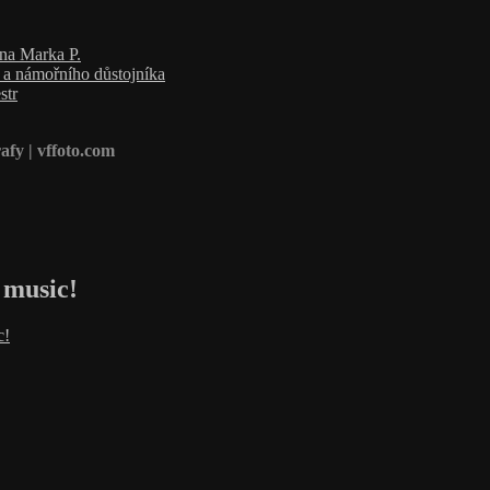
ana Marka P.
a a námořního důstojníka
str
afy | vffoto.com
 music!