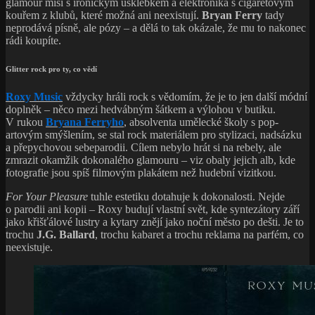
glamour mísí s ironickým úšklebkem a elektronika s cigaretovým
kouřem z klubů, které možná ani neexistují.
Bryan Ferry
tady
neprodává písně, ale pózy – a dělá to tak okázale, že mu to nakonec
rádi koupíte.
Glitter rock pro ty, co vědí
Roxy Music
vždycky hráli rock s vědomím, že je to jen další módní
doplněk – něco mezi hedvábným šátkem a výlohou v butiku.
V rukou
Bryana Ferryho
, absolventa umělecké školy s pop-
artovým smýšlením, se stal rock materiálem pro stylizaci, nadsázku
a přepychovou sebeparodii. Cílem nebylo hrát si na rebely, ale
zmrazit okamžik dokonalého glamouru – viz obaly jejich alb, kde
fotografie jsou spíš filmovým plakátem než hudební vizitkou.
For Your Pleasure
tuhle estetiku dotahuje k dokonalosti. Nejde
o parodii ani kopii – Roxy budují vlastní svět, kde syntezátory září
jako křišťálové lustry a kytary znějí jako noční město po dešti. Je to
trochu
J.G. Ballard
, trochu kabaret a trochu reklama na parfém, co
neexistuje.