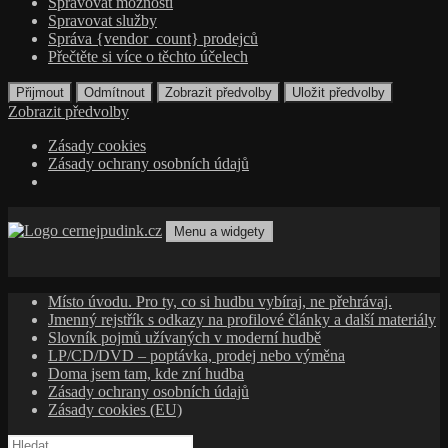
Spravovat možnosti
Spravovat služby
Správa {vendor_count} prodejců
Přečtěte si více o těchto účelech
Přijmout
Odmítnout
Zobrazit předvolby
Uložit předvolby
Zobrazit předvolby
Zásady cookies
Zásady ochrany osobních údajů
Přejít
k
Menu a widgety
obsahu
cernejpudink.cz
Hudební magazín o zapomenutých příbězích, jazzu, alternativě
webu
a albech s hlubším kontextem
Místo úvodu. Pro ty, co si hudbu vybíraj, ne přehrávaj.
Jmenný rejstřík s odkazy na profilové články a další materiály
Slovník pojmů užívaných v moderní hudbě
LP/CD/DVD – poptávka, prodej nebo výměna
Doma jsem tam, kde zní hudba
Zásady ochrany osobních údajů
Zásady cookies (EU)
Vyhledávání