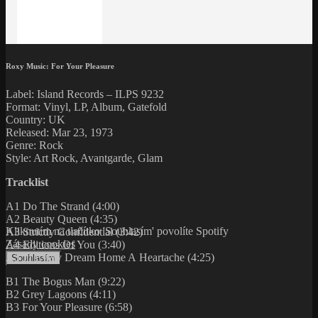
Roxy Music: For Your Pleasure
Label: Island Records – ILPS 9232
Format: Vinyl, LP, Album, Gatefold
Country: UK
Released: Mar 23, 1973
Genre: Rock
Style: Art Rock, Avantgarde, Glam
Tracklist
A1 Do The Strand (4:00)
A2 Beauty Queen (4:35)
Kliknutím na tlačítko 'Souhlasím' povolíte Spotify
A3 Strictly Confidential (3:42)
Zásady cookies
A4 Editions Of You (3:40)
A5 In Every Dream Home A Heartache (4:25)
Souhlasím
B1 The Bogus Man (9:22)
B2 Grey Lagoons (4:11)
B3 For Your Pleasure (6:58)