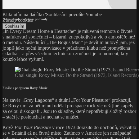
Kliknutím na tlačítko 'Souhlasím' povolíte Youtube
Když přijde na sny a podvody
Zásady cookies
Souhlasím
„In Every Dream Home a Heartache“ je mluvená temnota o životě
s nafukovací společnicí – bizarní, znepokojivá a víc o atmosféře než
o melodii. Následující „The Bogus Man“ je devítiminutový jam, jež
je spíš jako noční improvizace v prázdném klubu než promyšlená
skladba – a přes všechnu technickou zručnost je to moment, kdy
kouzlo lehce vyšumí.
Obal singlu Roxy Music: Do the Strand (1973, Island Records)
Finále s podpisem Roxy Music
Na závěr „Grey Lagoons“ a titulní „For Your Pleasure“ prokazují,
že Roxy umí za pět minut udělat pro space rock víc než jiné kapely
za celou diskografii. Jsou to skladby, které nepotřebují složitý rozbor
– stačí je poslouchat a nechat se unášet.
Když
For Your Pleasure
v roce 1973 dorazilo do obchodů, vyšvihlo
se v Británii až na čtvrté místo. Zatímco v Americe jen nenápadně
zaklepalo na dveře žebříčku. Kritici tehdy nevěděli, jestli mají být