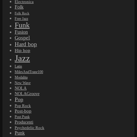
Electronica
Folk
Folk Rock
Free Jazz
Funk
Fusion
Gospel
Hard bop
Hip hop
Jazz
Latin
MilesAndTrane100
Modalita
New Wave
NOLA
NOLAGroove
Pop
Pop Rock
Post-bop
Post Punk
Producenti
Psychedelic Rock
Punk