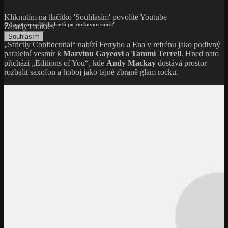
Kliknutím na tlačítko 'Souhlasím' povolíte Youtube
Od marvinovských duetů po rockovou smršť
Zásady cookies
Souhlasím
„Strictly Confidential“ nabízí Ferryho a Ena v refrénu jako podivný
paralelní vesmír k
Marvinu Gayeovi
a
Tammi Terrell
. Hned nato
přichází „Editions of You“, kde
Andy Mackay
dostává prostor
rozbalit saxofon a hoboj jako tajné zbraně glam rocku.