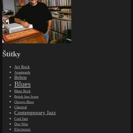
Štítky
Art Rock
Avantgarde
Bebop
Blues
Blues Rock
British Jazz Scene
Chicago Blues
Classical
Contemporary Jazz
Cool Jazz
Doo Wop
Electronic