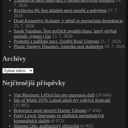
Thundercat mění baskytaru v osobní nervovou soustavu
29.
7. 2026
Rychlovka #6: šest skladeb mezi pamětí a pohybem
27. 7.
2026
Dead Kennedys: Kabaret, v němž se porouchala demokracie
25. 7. 2026
Sarah Vaughan: Šest nočních proměn hlasu, který ohýbal
melodii, rytmus i čas
23. 7. 2026
Poslední z pařížské noci. Zemřel René Urtreger
21. 7. 2026
Plastic Surgery Disasters: Amerika pod skalpelem
19. 7. 2026
Archivy
Archivy
Nejčtenější příspěvky
Van Morrison: Léčivá hra pro unavenou duši
(26 840)
Isle of Wight 1970: Labutí píseň éry velkých festivalů
(15 985)
Bojovnice proti otroctví Harriet Tubman
(7 450)
Furry Lewis, bluesman ve službách memphiských
komunálních služeb
(6 972)
Shuggie Otis, acidjazzový věrozvěst
(6 962)