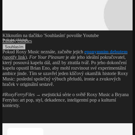
Kliknutím na tlačítko 'Souhlasím' povolíte Youtube
Poslední úšklebek
Zásady cookies
Souhlasím
Pokud Roxy Music neznáte, začněte jejich
eponymním debutem
(
spotify link
).
For Your Pleasure
je ale jeho ideální pokračovatel,
který posouvá kapelu dál, aniž by ztratila tvář. Po jeho dokončení
kapelu opustil Brian Eno, aby mohl rozvinout své experimentální
ambice jinde. Tím se uzavřel jeden klíčový okamžik historie Roxy
Music: poslední společný výbuch přeludů, ironie a zvukových
hraček v originální sestavě.
#RoxyFerryFiles
→ esejistická série o světě Roxy Music a Bryana
Ferryho: art pop, styl, dekadence, inteligentní pop a kulturní
kontexty.