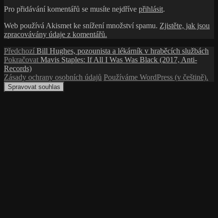
Pro přidávání komentářů se musíte nejdříve
přihlásit
.
Web používá Akismet ke snížení množství spamu.
Zjistěte, jak jsou
zpracovávány údaje z komentářů.
Navigace
Předchozí
Předchozí
Bill Hughes, pozounista a lékárník v hraběcích službách
příspěvek:
Následující
Pokračovat
Mavis Staples: If All I Was Was Black (2017, Anti-
pro
příspěvek:
Records)
příspěvek
Zásady ochrany osobních údajů
Používáme WordPress (v češtině).
Spravovat souhlas