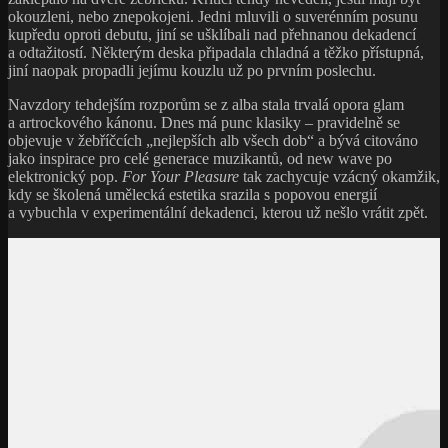
okouzleni, nebo znepokojeni. Jedni mluvili o suverénním posunu
kupředu oproti debutu, jiní se ušklíbali nad přehnanou dekadencí
a odtažitostí. Některým deska připadala chladná a těžko přístupná,
jiní naopak propadli jejímu kouzlu už po prvním poslechu.
Navzdory tehdejším rozporům se z alba stala trvalá opora glam
a artrockového kánonu. Dnes má punc klasiky – pravidelně se
objevuje v žebříčcích „nejlepších alb všech dob“ a bývá citováno
jako inspirace pro celé generace muzikantů, od new wave po
elektronický pop.
For Your Pleasure
tak zachycuje vzácný okamžik,
kdy se školená umělecká estetika srazila s popovou energií
a vybuchla v experimentální dekadenci, kterou už nešlo vrátit zpět.