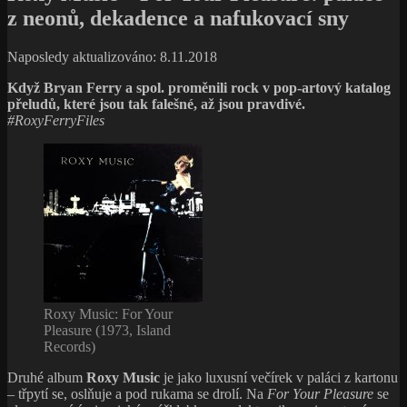
z neonů, dekadence a nafukovací sny
Naposledy aktualizováno: 8.11.2018
Když Bryan Ferry a spol. proměnili rock v pop-artový katalog
přeludů, které jsou tak falešné, až jsou pravdivé.
#RoxyFerryFiles
Roxy Music: For Your
Pleasure (1973, Island
Records)
Druhé album
Roxy Music
je jako luxusní večírek v paláci z kartonu
– třpytí se, oslňuje a pod rukama se drolí. Na
For Your Pleasure
se