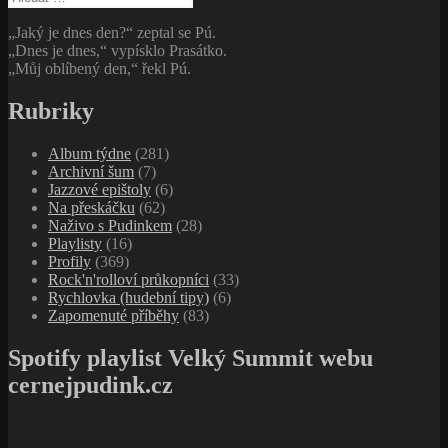
„Jaký je dnes den?“ zeptal se Pú.
„Dnes je dnes,“ vypísklo Prasátko.
„Můj oblíbený den,“ řekl Pú.
Rubriky
Album týdne
(281)
Archivní šum
(7)
Jazzové epištoly
(6)
Na přeskáčku
(62)
Naživo s Pudinkem
(28)
Playlisty
(16)
Profily
(369)
Rock'n'rolloví průkopníci
(33)
Rychlovka (hudební tipy)
(6)
Zapomenuté příběhy
(83)
Spotify playlist Velký Summit webu
cernejpudink.cz