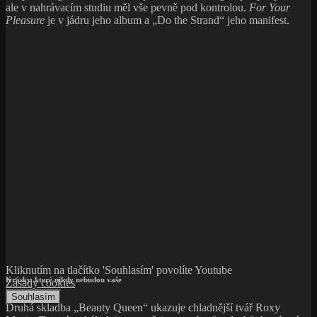
ale v nahrávacím studiu měl vše pevně pod kontrolou.
For Your
Pleasure
je v jádru jeho album a „Do the Strand“ jeho manifest.
Kliknutím na tlačítko 'Souhlasím' povolíte Youtube
Krásky, které nikdy nebudou vaše
Zásady cookies
Souhlasím
Druhá skladba „Beauty Queen“ ukazuje chladnější tvář Roxy