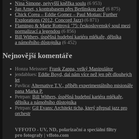
Nina Simone, nejvyšší kněžka soulu
(6 953)
Jan Arnet, s kontrabasem přes Berlínskou zeď
(6 875)
Chick Corea – Eddie Gomez – Paul Motian: Further
Explorations (2012, Concord Jazz)
(6 871)
Flamingo & Marie Rottrová ’75: československý soul mezi
normalizací a legendou
(6 856)
Bill Withers, úspěšná hudební kariéra mlékaře, dělníka
a námořního důstojníka
(6 452)
Nejnovější komentáře
Honza Meissner
:
Frank Zappa, velký Manipulátor
jendablues
:
Eddie Boyd, dal nám více než jen pět dlouhejch
let
Pavlica
:
Alternative T.V., příběh experimentálního misionáře
pana Marka P.
Petrpan
:
Bill Withers, úspěšná hudební kariéra mlékaře,
dělníka a námořního důstojníka
Petrpan
:
Gil Evans: Architekt ticha, který přepsal jazz pro
orchestr
VFFOTO - UV, ND, polarizační a speciální filtry
pro fotografy | vffoto.com