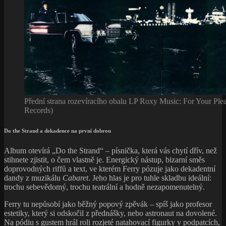
Přední strana rozevíracího obalu LP Roxy Music: For Your Plea
Records)
Do the Strand a dekadence na první dobrou
Album otevírá „Do the Strand“ – písnička, která vás chytí dřív, než
stihnete zjistit, o čem vlastně je. Energický nástup, bizarní směs
doprovodných riffů a text, ve kterém Ferry pózuje jako dekadentní
dandy z muzikálu
Cabaret
. Jeho hlas je pro tuhle skladbu ideální:
trochu sebevědomý, trochu teatrální a hodně nezapomenutelný.
Ferry tu nepůsobí jako běžný popový zpěvák – spíš jako profesor
estetiky, který si odskočil z přednášky, nebo astronaut na dovolené.
Na pódiu s gustem hrál roli rozjeté natahovací figurky v podpatcích,