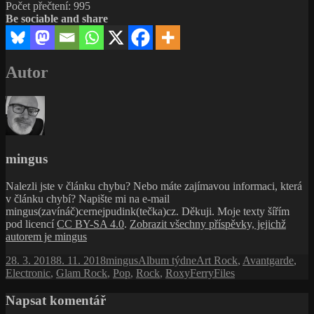
Počet přečtení:
995
Be sociable and share
Autor
mingus
Nalezli jste v článku chybu? Nebo máte zajímavou informaci, která
v článku chybí? Napište mi na e-mail
mingus(zavínáč)cernejpudink(tečka)cz. Děkuji. Moje texty šířím
pod licencí
CC BY-SA 4.0
.
Zobrazit všechny příspěvky, jejichž
autorem je mingus
Publikováno:
Autor:
Rubriky:
Štítky:
28. 3. 2018
8. 11. 2018
mingus
Album týdne
Art Rock
,
Avantgarde
,
Electronic
,
Glam Rock
,
Pop
,
Rock
,
RoxyFerryFiles
Napsat komentář