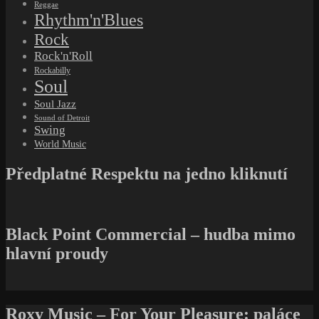
Reggae
Rhythm'n'Blues
Rock
Rock'n'Roll
Rockabilly
Soul
Soul Jazz
Sound of Detroit
Swing
World Music
Předplatné Respektu na jedno kliknutí
Black Point Commercial – hudba mimo
hlavní proudy
Roxy Music – For Your Pleasure: paláce