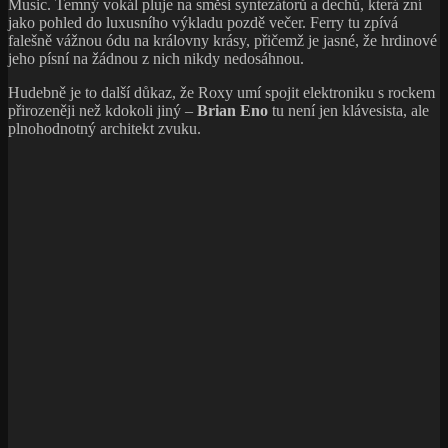
Music. Temný vokál pluje na směsi syntezátorů a dechů, která zní
jako pohled do luxusního výkladu pozdě večer. Ferry tu zpívá
falešně vážnou ódu na královny krásy, přičemž je jasné, že hrdinové
jeho písní na žádnou z nich nikdy nedosáhnou.
Hudebně je to další důkaz, že Roxy umí spojit elektroniku s rockem
přirozeněji než kdokoli jiný –
Brian Eno
tu není jen klávesista, ale
plnohodnotný architekt zvuku.