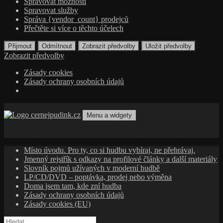
Spravovat možnosti
Spravovat služby
Správa {vendor_count} prodejců
Přečtěte si více o těchto účelech
Přijmout
Odmítnout
Zobrazit předvolby
Uložit předvolby
Zobrazit předvolby
Zásady cookies
Zásady ochrany osobních údajů
Přejít
k
Menu a widgety
obsahu
cernejpudink.cz
Hudební magazín o zapomenutých příbězích, jazzu, alternativě
webu
a albech s hlubším kontextem
Místo úvodu. Pro ty, co si hudbu vybíraj, ne přehrávaj.
Jmenný rejstřík s odkazy na profilové články a další materiály
Slovník pojmů užívaných v moderní hudbě
LP/CD/DVD – poptávka, prodej nebo výměna
Doma jsem tam, kde zní hudba
Zásady ochrany osobních údajů
Zásady cookies (EU)
Vyhledávání