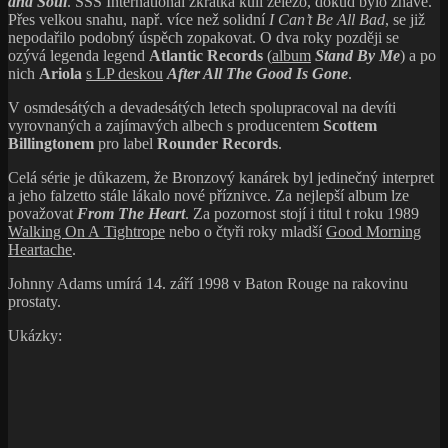
and Soul
. SSS International zkrátka kuli železo, dokud bylo žhavé.
Přes velkou snahu, např. více než solidní
I Can’t Be All Bad
, se již
nepodařilo podobný úspěch zopakovat. O dva roky později se
ozývá legenda legend
Atlantic Records
(
album
Stand By Me
) a po
nich
Ariola
s LP deskou
After All The Good Is Gone
.
V osmdesátých a devadesátých letech spolupracoval na devíti
vyrovnaných a zajímavých albech s producentem
Scottem
Billingtonem
pro label
Rounder Records
.
Celá série je důkazem, že Bronzový kanárek byl jedinečný interpret
a jeho falzetto stále lákalo nové příznivce. Za nejlepší album lze
považovat
From The Heart
. Za pozornost stojí i titul t roku 1989
Walking On A Tightrope
nebo o čtyři roky mladší
Good Morning
Heartache
.
Johnny Adams umírá 14. září 1998 v Baton Rouge na rakovinu
prostaty.
Ukázky: