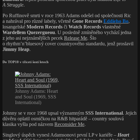
A Struggle
.
Po Ruffinově smrti v roce 1963 Adams odešel od společnosti Ric
a nahrával pro různé labely, včetně
Gone Records
Eddieho Bo
,
losangelské
Modern Records
či
Watch Records
vlastněné
Wardellem Quezergueou
. U posledně zmíněného vychází jedna
z jeho asi nejznámějších pecek
Release Me
. Šlo
o rhythm’n’bluesový cover countryového standardu, jenž proslavil
Jimmy Heap
.
Do TOP10 v třiceti šesti letech
Johnny Adams: Heart
and Soul (1969, SSS
International)
Johnny se v roce 1968 upsal významným
SSS International
. Jejich
důvěru oplatil osmičkou na R&B hitparádě – country soulová
klasika vyšla pod názvem
Reconsider Me
.
Singlový úspěch vynesl Adamsonovi první LP v kariéře –
Heart