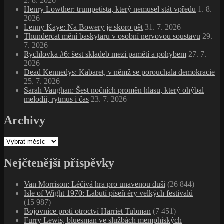
2. 8. 2026
Henry Lowther: trumpetista, který nemusel stát vpředu
1. 8.
2026
Lenny Kaye: Na Bowery je skoro pět
31. 7. 2026
Thundercat mění baskytaru v osobní nervovou soustavu
29.
7. 2026
Rychlovka #6: šest skladeb mezi pamětí a pohybem
27. 7.
2026
Dead Kennedys: Kabaret, v němž se porouchala demokracie
25. 7. 2026
Sarah Vaughan: Šest nočních proměn hlasu, který ohýbal
melodii, rytmus i čas
23. 7. 2026
Archivy
Archivy
Nejčtenější příspěvky
Van Morrison: Léčivá hra pro unavenou duši
(26 844)
Isle of Wight 1970: Labutí píseň éry velkých festivalů
(15 987)
Bojovnice proti otroctví Harriet Tubman
(7 451)
Furry Lewis, bluesman ve službách memphiských