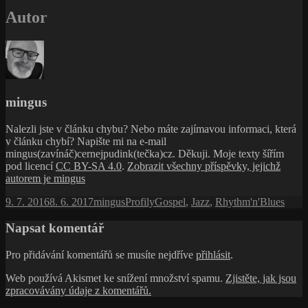
Autor
mingus
Nalezli jste v článku chybu? Nebo máte zajímavou informaci, která
v článku chybí? Napište mi na e-mail
mingus(zavínáč)cernejpudink(tečka)cz. Děkuji. Moje texty šířím
pod licencí
CC BY-SA 4.0
.
Zobrazit všechny příspěvky, jejichž
autorem je mingus
Publikováno:
Autor:
Rubriky:
Štítky:
9. 7. 2016
8. 6. 2017
mingus
Profily
Gospel
,
Jazz
,
Rhythm'n'Blues
Napsat komentář
Pro přidávání komentářů se musíte nejdříve
přihlásit
.
Web používá Akismet ke snížení množství spamu.
Zjistěte, jak jsou
zpracovávány údaje z komentářů.