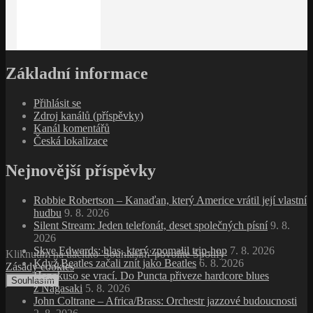
Základní informace
Přihlásit se
Zdroj kanálů (příspěvky)
Kanál komentářů
Česká lokalizace
Nejnovější příspěvky
Robbie Robertson – Kanaďan, který Americe vrátil její vlastní
hudbu
9. 8. 2026
Silent Stream: Jeden telefonát, deset společných písní
9. 8.
2026
Skye Edwards: hlas, který zpomalil trip‑hop
7. 8. 2026
Kliknutím na tlačítko 'Souhlasím' povolíte Spotify
Když Beatles začali znít jako Beatles
6. 8. 2026
Zásady cookies
Hanakuso se vrací. Do Puncta přiveze hardcore blues
Souhlasím
z Nagasaki
5. 8. 2026
John Coltrane – Africa/Brass: Orchestr jazzové budoucnosti