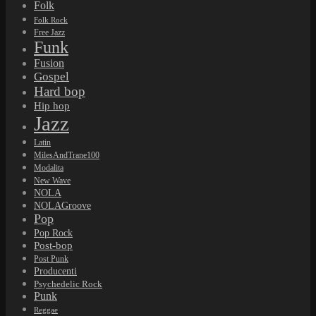
Folk
Folk Rock
Free Jazz
Funk
Fusion
Gospel
Hard bop
Hip hop
Jazz
Latin
MilesAndTrane100
Modalita
New Wave
NOLA
NOLAGroove
Pop
Pop Rock
Post-bop
Post Punk
Producenti
Psychedelic Rock
Punk
Reggae