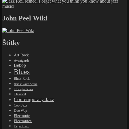
John Peel Wiki
Štítky
Art Rock
Avantgarde
Bebop
Blues
Blues Rock
British Jazz Scene
Chicago Blues
Classical
Contemporary Jazz
Cool Jazz
Doo Wop
Electronic
Electronica
Experiment