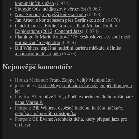
komunálních služeb
(6 974)
Shuggie Otis, acidjazzový věrozvěst
(6 963)
Nina Simone, nejvyšší kněžka soulu
(6 958)
Jan Arnet, s kontrabasem přes Berlínskou zeď
(6 878)
Chick Corea – Eddie Gomez – Paul Motian: Further
Explorations (2012, Concord Jazz)
(6 874)
Flamingo & Marie Rottrová ’75: československý soul mezi
normalizací a legendou
(6 859)
Bill Withers, úspěšná hudební kariéra mlékaře, dělníka
a námořního důstojníka
(6 453)
Nejnovější komentáře
Honza Meissner
:
Frank Zappa, velký Manipulátor
jendablues
:
Eddie Boyd, dal nám více než jen pět dlouhejch
let
Pavlica
:
Alternative T.V., příběh experimentálního misionáře
pana Marka P.
Petrpan
:
Bill Withers, úspěšná hudební kariéra mlékaře,
dělníka a námořního důstojníka
Petrpan
:
Gil Evans: Architekt ticha, který přepsal jazz pro
orchestr