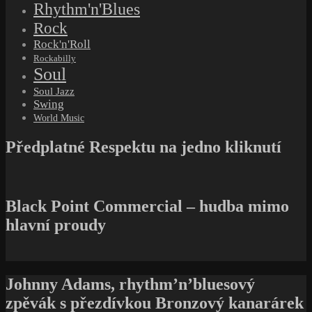
Rhythm'n'Blues
Rock
Rock'n'Roll
Rockabilly
Soul
Soul Jazz
Swing
World Music
Předplatné Respektu na jedno kliknutí
Black Point Commercial – hudba mimo
hlavní proudy
Johnny Adams, rhythm’n’bluesový
zpěvák s přezdívkou Bronzový kanarárek