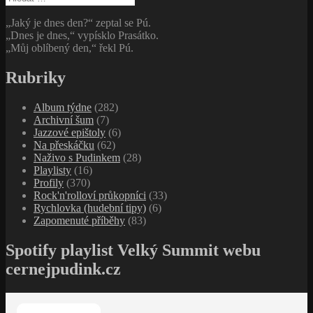
„Jaký je dnes den?“ zeptal se Pú.
„Dnes je dnes,“ vypísklo Prasátko.
„Můj oblíbený den,“ řekl Pú.
Rubriky
Album týdne
(282)
Archivní šum
(7)
Jazzové epištoly
(6)
Na přeskáčku
(62)
Naživo s Pudinkem
(28)
Playlisty
(16)
Profily
(370)
Rock'n'rolloví průkopníci
(33)
Rychlovka (hudební tipy)
(6)
Zapomenuté příběhy
(83)
Spotify playlist Velký Summit webu
cernejpudink.cz