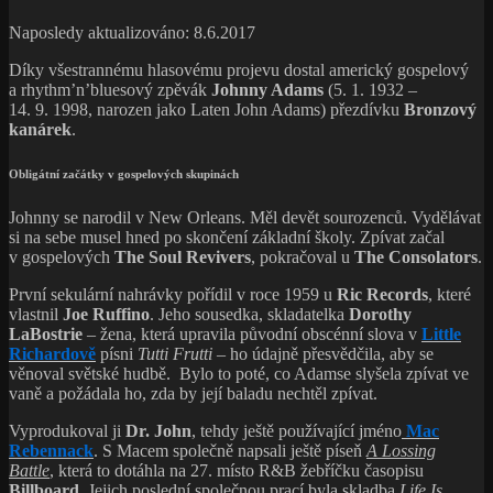
Naposledy aktualizováno: 8.6.2017
Díky všestrannému hlasovému projevu dostal americký gospelový
a rhythm’n’bluesový zpěvák
Johnny Adams
(5. 1. 1932 –
14. 9. 1998, narozen jako Laten John Adams) přezdívku
Bronzový
kanárek
.
Obligátní začátky v gospelových skupinách
Johnny se narodil v New Orleans. Měl devět sourozenců. Vydělávat
si na sebe musel hned po skončení základní školy. Zpívat začal
v gospelových
The Soul Revivers
, pokračoval u
The Consolators
.
První sekulární nahrávky pořídil v roce 1959 u
Ric Records
, které
vlastnil
Joe Ruffino
. Jeho sousedka, skladatelka
Dorothy
LaBostrie
– žena, která upravila původní obscénní slova v
Little
Richardově
písni
Tutti Frutti
– ho údajně přesvědčila, aby se
věnoval světské hudbě. Bylo to poté, co Adamse slyšela zpívat ve
vaně a požádala ho, zda by její baladu nechtěl zpívat.
Vyprodukoval ji
Dr. John
, tehdy ještě používající jméno
Mac
Rebennack
. S Macem společně napsali ještě píseň
A Lossing
Battle
, která to dotáhla na 27. místo R&B žebříčku časopisu
Billboard
. Jejich poslední společnou prací byla skladba
Life Is