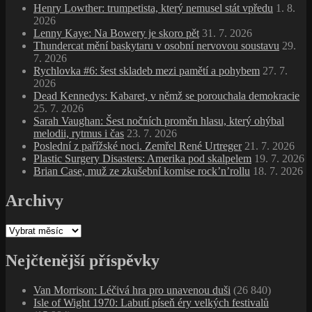
Henry Lowther: trumpetista, který nemusel stát vpředu
1. 8.
2026
Lenny Kaye: Na Bowery je skoro pět
31. 7. 2026
Thundercat mění baskytaru v osobní nervovou soustavu
29.
7. 2026
Rychlovka #6: šest skladeb mezi pamětí a pohybem
27. 7.
2026
Dead Kennedys: Kabaret, v němž se porouchala demokracie
25. 7. 2026
Sarah Vaughan: Šest nočních proměn hlasu, který ohýbal
melodii, rytmus i čas
23. 7. 2026
Poslední z pařížské noci. Zemřel René Urtreger
21. 7. 2026
Plastic Surgery Disasters: Amerika pod skalpelem
19. 7. 2026
Brian Case, muž ze zkušební komise rock’n’rollu
18. 7. 2026
Archivy
Archivy
Nejčtenější příspěvky
Van Morrison: Léčivá hra pro unavenou duši
(26 840)
Isle of Wight 1970: Labutí píseň éry velkých festivalů