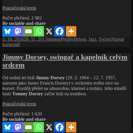
Charlie
Pokračování textu
Christian,
Počet přečtení:
2 982
bebopový
Be sociable and share
pionýr,
který
povznesl
Publikováno:
Autor:
Rubriky:
Štítky:
2. 10. 2016
28. 11. 2017
mingus
Profily
Bebop
,
Jazz
,
Swing
Napsat
kytaru
pro
komentář
do
text
role
s
Jimmy Dorsey, swingař a kapelník celým
sólového
názvem
nástroje
srdcem
Charlie
Christian,
bebopový
Od sedmi let hrál
Jimmy Dorsey
(29. 2. 1904 – 12. 7. 1957,
pionýr,
narozen jako James Francis Dorsey) v orchestru svého otce na
který
kornet. Později přešel na altsaxofon, klarinet a trubku. Jeho mladší
povznesl
bratr
Tommy
Dorsey
začne hrát na trombon.
kytaru
do
Jimmy
Pokračování textu
role
Dorsey,
sólového
Počet přečtení:
1 620
swingař
nástroje
Be sociable and share
a kapelník
celým
srdcem