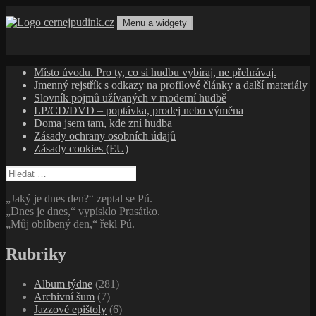
Přejít
k
Menu a widgety
obsahu
cernejpudink.cz
Hudební magazín o zapomenutých příbězích, jazzu, alternativě
webu
a albech s hlubším kontextem
Místo úvodu. Pro ty, co si hudbu vybíraj, ne přehrávaj.
Jmenný rejstřík s odkazy na profilové články a další materiály
Slovník pojmů užívaných v moderní hudbě
LP/CD/DVD – poptávka, prodej nebo výměna
Doma jsem tam, kde zní hudba
Zásady ochrany osobních údajů
Zásady cookies (EU)
Vyhledávání
„Jaký je dnes den?“ zeptal se Pú.
„Dnes je dnes,“ vypísklo Prasátko.
„Můj oblíbený den,“ řekl Pú.
Rubriky
Album týdne
(281)
Archivní šum
(7)
Jazzové epištoly
(6)