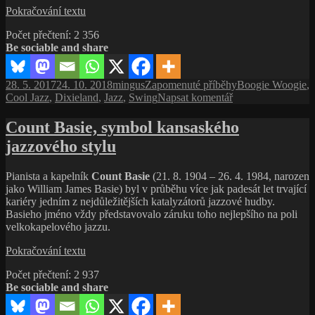
Israel
Pokračování textu
Crosby,
Počet přečtení:
2 356
kontrabasové
Be sociable and share
Blues
Of
Israel
Publikováno:
Autor:
Rubriky:
Štítky:
28. 5. 2017
24. 10. 2018
mingus
Zapomenuté příběhy
Boogie Woogie
,
pro
Cool Jazz
,
Dixieland
,
Jazz
,
Swing
Napsat komentář
text
s
Count Basie, symbol kansaského
názvem
jazzového stylu
Israel
Crosby,
kontrabasové
Pianista a kapelník
Count Basie
(21. 8. 1904 – 26. 4. 1984, narozen
Blues
jako William James Basie) byl v průběhu více jak padesát let trvající
Of
kariéry jedním z nejdůležitějších katalyzátorů jazzové hudby.
Israel
Basieho jméno vždy představovalo záruku toho nejlepšího na poli
velkokapelového jazzu.
Count
Pokračování textu
Basie,
Počet přečtení:
2 937
symbol
Be sociable and share
kansaského
jazzového
stylu