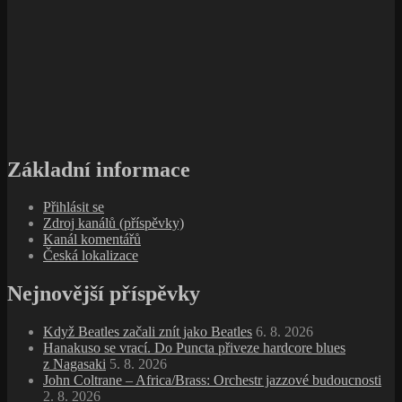
Základní informace
Přihlásit se
Zdroj kanálů (příspěvky)
Kanál komentářů
Česká lokalizace
Nejnovější příspěvky
Když Beatles začali znít jako Beatles
6. 8. 2026
Hanakuso se vrací. Do Puncta přiveze hardcore blues
z Nagasaki
5. 8. 2026
John Coltrane – Africa/Brass: Orchestr jazzové budoucnosti
2. 8. 2026