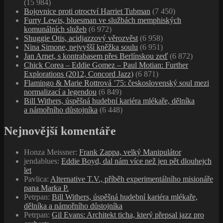
(15 984)
Bojovnice proti otroctví Harriet Tubman
(7 450)
Furry Lewis, bluesman ve službách memphiských
komunálních služeb
(6 972)
Shuggie Otis, acidjazzový věrozvěst
(6 958)
Nina Simone, nejvyšší kněžka soulu
(6 951)
Jan Arnet, s kontrabasem přes Berlínskou zeď
(6 872)
Chick Corea – Eddie Gomez – Paul Motian: Further
Explorations (2012, Concord Jazz)
(6 871)
Flamingo & Marie Rottrová ’75: československý soul mezi
normalizací a legendou
(6 849)
Bill Withers, úspěšná hudební kariéra mlékaře, dělníka
a námořního důstojníka
(6 448)
Nejnovější komentáře
Honza Meissner
:
Frank Zappa, velký Manipulátor
jendablues
:
Eddie Boyd, dal nám více než jen pět dlouhejch
let
Pavlica
:
Alternative T.V., příběh experimentálního misionáře
pana Marka P.
Petrpan
:
Bill Withers, úspěšná hudební kariéra mlékaře,
dělníka a námořního důstojníka
Petrpan
:
Gil Evans: Architekt ticha, který přepsal jazz pro