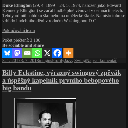
Cole,
Duke Ellington
(29. 4. 1899 – 24. 5. 1974, narozen jako Edward
slavný
Kennedy Ellington) se začal hudbě plně věnovat v osmnácti letech.
pianista
Tehdy odmítl nabídku školného na umělecké škole. Namísto toho se
čtyřicátých
vrhl do hudebního dění v rodném Washingtonu D.C..
let
a romantický
Duke
Pokračování textu
zpěvák
Ellington,
Počet přečtení:
3 106
Jeho
Be sociable and share
Výsost
z Cotton
Clubu
Publikováno:
Autor:
Rubriky:
Štítky:
pro
8. 1. 2017
3. 7. 2018
mingus
Profily
Jazz
,
Swing
Napsat komentář
text
s
Billy Eckstine, výrazný swingový zpěvák
názve
a úspěšný kapelník prvního bebopového
Duke
Elling
big bandu
Jeho
Výsos
z Cott
Clubu