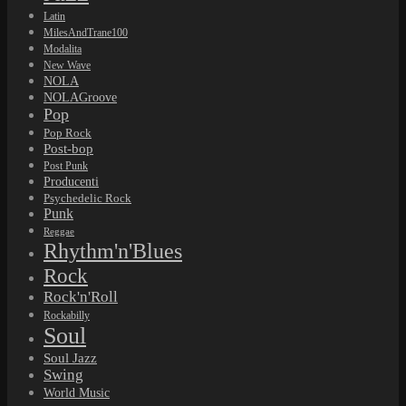
Latin
MilesAndTrane100
Modalita
New Wave
NOLA
NOLAGroove
Pop
Pop Rock
Post-bop
Post Punk
Producenti
Psychedelic Rock
Punk
Reggae
Rhythm'n'Blues
Rock
Rock'n'Roll
Rockabilly
Soul
Soul Jazz
Swing
World Music