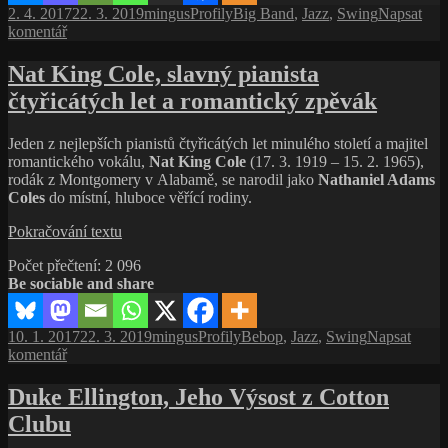
Publikováno:
Autor:
Rubriky:
Štítky:
2. 4. 2017
22. 3. 2019
mingus
Profily
Big Band
,
Jazz
,
Swing
Napsat
pro
komentář
text
s
Nat King Cole, slavný pianista
názvem
čtyřicátých let a romantický zpěvák
Count
Basie,
symbol
Jeden z nejlepších pianistů čtyřicátých let minulého století a majitel
kansaského
romantického vokálu,
Nat King Cole
(17. 3. 1919 – 15. 2. 1965),
jazzového
rodák z Montgomery v Alabamě, se narodil jako
Nathaniel Adams
stylu
Coles
do místní, hluboce věřící rodiny.
Nat
Pokračování textu
King
Počet přečtení:
2 096
Cole,
Be sociable and share
slavný
pianista
čtyřicátých
Publikováno:
Autor:
Rubriky:
Štítky:
10. 1. 2017
22. 3. 2019
mingus
Profily
Bebop
,
Jazz
,
Swing
Napsat
let
pro
komentář
a romantický
text
zpěvák
s
Duke Ellington, Jeho Výsost z Cotton
názvem
Clubu
Nat
King