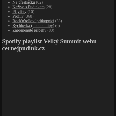
Na přeskáčku
(62)
Naživo s Pudinkem
(28)
Playlisty
(16)
Profily
(368)
Rock'n'rolloví průkopníci
(33)
Rychlovka (hudební tipy)
(6)
Zapomenuté příběhy
(83)
Spotify playlist Velký Summit webu
cernejpudink.cz