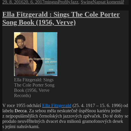
Publikováno:
Autor:
Rubriky:
Štítky:
pro
29. 8. 2016
20. 6. 2017
mingus
Profily
Jazz
,
Swing
Napsat komentář
text
s
Ella Fitzgerald : Sings The Cole Porter
náz
Song Book (1956, Verve)
Ji
Dor
swi
a k
cel
srd
Ella Fitzgerald: Sings
The Cole Porter Song
Book (1956, Verve
Records)
V roce 1955 odchází
Ella Fitzgerald
(25. 4. 1917 – 15. 6. 1996) od
labelu
Decca
. Za sebou měla neskutečně úspěšnou kariéru jedné
z nejpopulárnějších černošských jazzových zpěvaček. Do té doby se
prodalo neuvěřitelných dvacet dva milionů gramofonových desek
s jejími nahrávkami.