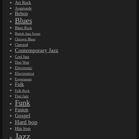
Art Rock
Avantgarde
Bebop
Blues
Blues Rock
British Jazz Scene
Chicago Blues
Classical
Contemporary Jazz
Cool Jazz
Doo Wop
Electronic
Electronica
Experiment
Folk
Folk Rock
Free Jazz
Funk
Fusion
Gospel
Hard bop
Hip hop
Jazz