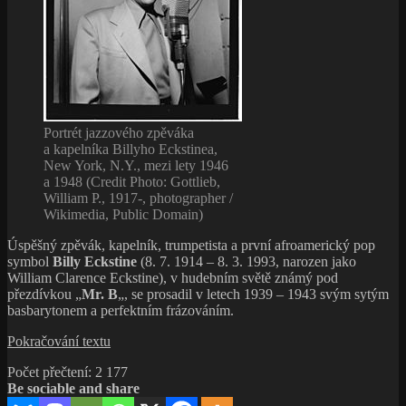
Portrét jazzového zpěváka
a kapelníka Billyho Eckstinea,
New York, N.Y., mezi lety 1946
a 1948 (Credit Photo: Gottlieb,
William P., 1917-, photographer /
Wikimedia, Public Domain)
Úspěšný zpěvák, kapelník, trumpetista a první afroamerický pop
symbol
Billy Eckstine
(8. 7. 1914 – 8. 3. 1993, narozen jako
William Clarence Eckstine), v hudebním světě známý pod
přezdívkou „
Mr. B
„, se prosadil v letech 1939 – 1943 svým sytým
basbarytonem a perfektním frázováním.
Billy
Pokračování textu
Eckstine,
Počet přečtení:
2 177
výrazný
Be sociable and share
swingový
zpěvák