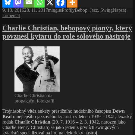
a úspěšný
Publikováno:
Autor:
Rubriky:
Štítky:
9. 10. 2016
28. 11. 2017
mingus
Profily
Bebop
,
Jazz
,
Swing
Napsat
kapelník
pro
komentář
prvního
text
bebopového
s
Charlie Christian, bebopový pionýr, který
big
názvem
bandu
povznesl kytaru do role sólového nástroje
Billy
Eckstine,
výrazný
swingový
zpěvák
a úspěšný
kapelník
prvního
bebopového
big
bandu
Charlie Christian na
propagační fotografii
Trojnásobný vítěz ankety prestižního hudebního časopisu
Down
Beat
o nejlepšího jazzového kytaristu v letech 1939 – 1941, texaský
rodák
Charlie Christian
(29. 7. 1916 – 2. 3. 1942, narozen jako
Charlie Henry Christian) se jako jeden z prvních swingových
kytaristů specializoval na hru na elektrický nástroj.