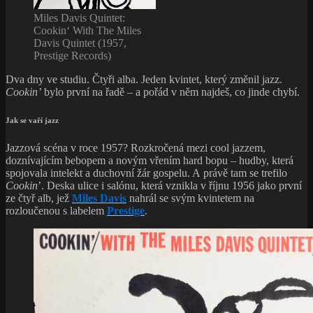
Miles Davis Quintet:
Cookin‘ With The Miles
Davis Quintet (1957,
Prestige Records)
Dva dny ve studiu. Čtyři alba. Jeden kvintet, který změnil jazz.
Cookin’
bylo první na řadě – a pořád v něm najdeš, co jinde chybí.
Jak se vaří jazz
Jazzová scéna v roce 1957? Rozkročená mezi cool jazzem,
doznívajícím bebopem a novým vřením hard bopu – hudby, která
spojovala intelekt a duchovní žár gospelu. A právě tam se trefilo
Cookin
’. Deska ulice i salónu, která vznikla v říjnu 1956 jako první
ze čtyř alb, jež
Miles Davis
nahrál se svým kvintetem na
rozloučenou s labelem
Prestige
.