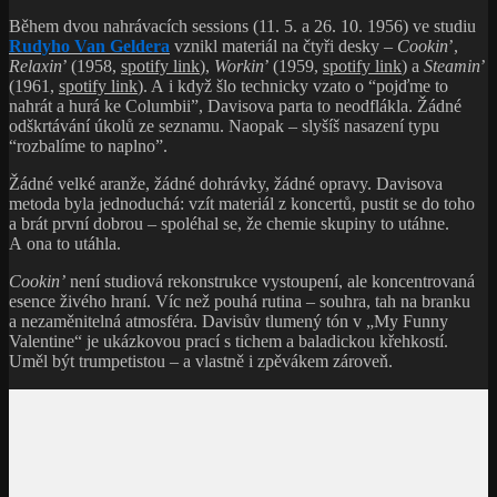
Během dvou nahrávacích sessions (11. 5. a 26. 10. 1956) ve studiu
Rudyho Van Geldera
vznikl materiál na čtyři desky –
Cookin
’,
Relaxin
’ (1958,
spotify link
),
Workin
’ (1959,
spotify link
) a
Steamin
’
(1961,
spotify link
). A i když šlo technicky vzato o “pojďme to
nahrát a hurá ke Columbii”, Davisova parta to neodflákla. Žádné
odškrtávání úkolů ze seznamu. Naopak – slyšíš nasazení typu
“rozbalíme to naplno”.
Žádné velké aranže, žádné dohrávky, žádné opravy. Davisova
metoda byla jednoduchá: vzít materiál z koncertů, pustit se do toho
a brát první dobrou – spoléhal se, že chemie skupiny to utáhne.
A ona to utáhla.
Cookin’
není studiová rekonstrukce vystoupení, ale koncentrovaná
esence živého hraní. Víc než pouhá rutina – souhra, tah na branku
a nezaměnitelná atmosféra. Davisův tlumený tón v „My Funny
Valentine“ je ukázkovou prací s tichem a baladickou křehkostí.
Uměl být trumpetistou – a vlastně i zpěvákem zároveň.