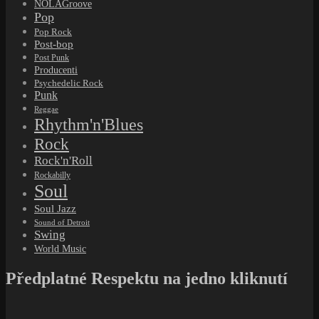
NOLAGroove
Pop
Pop Rock
Post-bop
Post Punk
Producenti
Psychedelic Rock
Punk
Reggae
Rhythm'n'Blues
Rock
Rock'n'Roll
Rockabilly
Soul
Soul Jazz
Sound of Detroit
Swing
World Music
Předplatné Respektu na jedno kliknutí