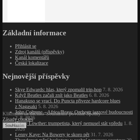
Základní informace
Přihlásit se
Zdroj kanálů (příspěvky)
Kanál komentářů
Česká lokalizace
Nejnovější příspěvky
Skye Edwards: hlas, který zpomalil trip‑hop
7. 8. 2026
Když Beatles začali znít jako Beatles
6. 8. 2026
Hanakuso se vrací. Do Puncta přiveze hardcore blues
z Nagasaki
5. 8. 2026
John Coltrane – Africa/Brass: Orchestr jazzové budoucnosti
Kliknutím na tlačítko 'Souhlasím' povolíte Spotify
2. 8. 2026
Zásady cookies
Henry Lowther: trumpetista, který nemusel stát vpředu
1. 8.
Souhlasím
2026
Lenny Kaye: Na Bowery je skoro pět
31. 7. 2026