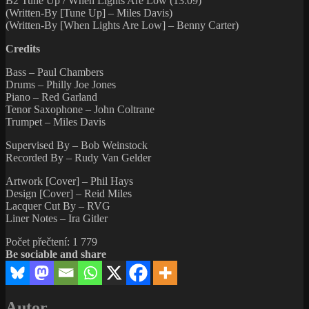
B2 Tune Up / When Lights Are Low (13:09)
(Written-By [Tune Up] – Miles Davis)
(Written-By [When Lights Are Low] – Benny Carter)
Credits
Bass – Paul Chambers
Drums – Philly Joe Jones
Piano – Red Garland
Tenor Saxophone – John Coltrane
Trumpet – Miles Davis
Supervised By – Bob Weinstock
Recorded By – Rudy Van Gelder
Artwork [Cover] – Phil Hays
Design [Cover] – Reid Miles
Lacquer Cut By – RVG
Liner Notes – Ira Gitler
Počet přečtení:
1 779
Be sociable and share
Autor