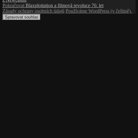
pro
Následující
Pokračovat
Blaxploitation a filmová revoluce 70. let
příspěvek
příspěvek:
Zásady ochrany osobních údajů
Používáme WordPress (v češtině).
Spravovat souhlas