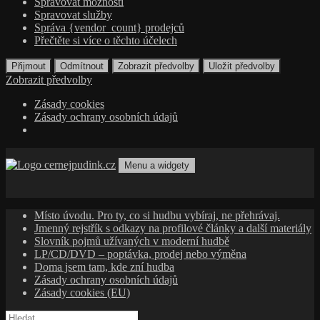
Spravovat možnosti
Spravovat služby
Správa {vendor_count} prodejců
Přečtěte si více o těchto účelech
Přijmout
Odmítnout
Zobrazit předvolby
Uložit předvolby
Zobrazit předvolby
Zásady cookies
Zásady ochrany osobních údajů
Přejít
k
Menu a widgety
obsahu
cernejpudink.cz
Hudební magazín o zapomenutých příbězích, jazzu, alternativě
webu
a albech s hlubším kontextem
Místo úvodu. Pro ty, co si hudbu vybíraj, ne přehrávaj.
Jmenný rejstřík s odkazy na profilové články a další materiály
Slovník pojmů užívaných v moderní hudbě
LP/CD/DVD – poptávka, prodej nebo výměna
Doma jsem tam, kde zní hudba
Zásady ochrany osobních údajů
Zásady cookies (EU)
Vyhledávání