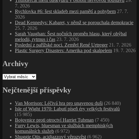
Thundercat mění baskytaru v osobní nervovou soustavu
29.
7. 2026
Rychlovka #6: šest skladeb mezi pamětí a pohybem
27. 7.
2026
Dead Kennedys: Kabaret, v němž se porouchala demokracie
25. 7. 2026
Sarah Vaughan: Šest nočních proměn hlasu, který ohýbal
melodii, rytmus i čas
23. 7. 2026
Poslední z pařížské noci. Zemřel René Urtreger
21. 7. 2026
Plastic Surgery Disasters: Amerika pod skalpelem
19. 7. 2026
Archivy
Archivy
Nejčtenější příspěvky
Van Morrison: Léčivá hra pro unavenou duši
(26 840)
Isle of Wight 1970: Labutí píseň éry velkých festivalů
(15 985)
Bojovnice proti otroctví Harriet Tubman
(7 450)
Furry Lewis, bluesman ve službách memphiských
komunálních služeb
(6 972)
Shuggie Otis, acidjazzový věrozvěst
(6 962)