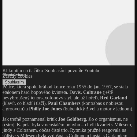
Kliknutím na tlačítko 'Souhlasím' povolíte Youtube
Chemie kvinteta
Zásady cookies
Souhlasím
Pětice, která spolu hrál od konce roku 1955 do jara 1957, se stala
etalonem hard-bopového kvinteta. Davis,
Coltrane
(ještě
nevybroušený tenorsaxofonový styl, ale už hořel),
Red Garland
(klavír, co hladí i tlačí),
Paul Chambers
(kontrabas s noblesou
a groovem) a
Philly Joe Jones
(bubenický živel a motor v jednom).
Jak trefně poznamenal kritik
Joe Goldberg
, šlo o organismus, ne
o stroj. Kapela byla v neustálém pohybu – chvíli kvartet s Milesem,
jindy s Coltranem, občas čisté trio. Rytmika pružně reagovala na
sólisty: s Milesem byla vzdušná, s Coltranem hustá, s Garlandem