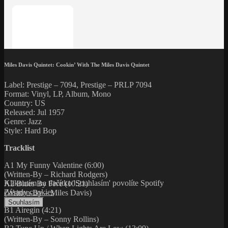
Miles Davis Quintet: Cookin’ With The Miles Davis Quintet
Label: Prestige – 7094, Prestige – PRLP 7094
Format: Vinyl, LP, Album, Mono
Country: US
Released: Jul 1957
Genre: Jazz
Style: Hard Bop
Tracklist
A1 My Funny Valentine (6:00)
(Written-By – Richard Rodgers)
Kliknutím na tlačítko 'Souhlasím' povolíte Spotify
A2 Blues By Five (10:21)
Zásady cookies
(Written-By – Miles Davis)
Souhlasím
B1 Airegin (4:21)
(Written-By – Sonny Rollins)