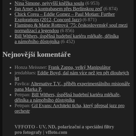
Nina Simone, nejvyšší kněžka soulu
(6 953)
Jan Arnet, s kontrabasem přes Berlínskou zeď
(6 874)
Chick Corea – Eddie Gomez – Paul Motian: Further
Explorations (2012, Concord Jazz)
(6 871)
Flamingo & Marie Rottrová ’75: československý soul mezi
normalizací a legendou
(6 856)
Bill Withers, úspěšná hudební kariéra mlékaře, dělníka
a námořního důstojníka
(6 452)
Nejnovější komentáře
Honza Meissner
:
Frank Zappa, velký Manipulátor
jendablues
:
Eddie Boyd, dal nám více než jen pět dlouhejch
let
Pavlica
:
Alternative T.V., příběh experimentálního misionáře
pana Marka P.
Petrpan
:
Bill Withers, úspěšná hudební kariéra mlékaře,
dělníka a námořního důstojníka
Petrpan
:
Gil Evans: Architekt ticha, který přepsal jazz pro
orchestr
VFFOTO - UV, ND, polarizační a speciální filtry
pro fotografy | vffoto.com