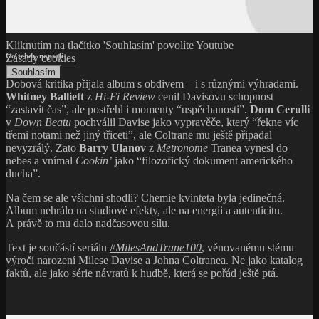
Kliknutím na tlačítko 'Souhlasím' povolíte Youtube
Co tehdy napsali
Zásady cookies
Souhlasím
Dobová kritika přijala album s obdivem – i s různými výhradami.
Whitney Balliett
z
Hi-Fi Review
cenil Davisovu schopnost
“zastavit čas”, ale postřehl i momenty “uspěchanosti”.
Dom Cerulli
v
Down Beatu
pochválil Davise jako vypravěče, který “řekne víc
třemi notami než jiný třiceti”, ale Coltrane mu ještě připadal
nevyzrálý. Zato
Barry Ulanov
z
Metronome
Tranea vynesl do
nebes a vnímal
Cookin’
jako “filozofický dokument amerického
ducha”.
Na čem se ale všichni shodli? Chemie kvinteta byla jedinečná.
Album nehrálo na studiové efekty, ale na energii a autenticitu.
A právě to mu dalo nadčasovou sílu.
Text je součástí seriálu
#MilesAndTrane100
, věnovanému stému
výročí narození Milese Davise a Johna Coltranea. Ne jako katalog
faktů, ale jako série návratů k hudbě, která se pořád ještě ptá.