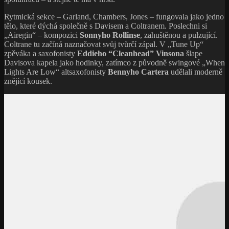
Rytmická sekce – Garland, Chambers, Jones – fungovala jako jedno
tělo, které dýchá společně s Davisem a Coltranem. Poslechni si
„Airegin“ – kompozici
Sonnyho Rollinse
, zahuštěnou a pulzující.
Coltrane tu začíná naznačovat svůj tvůrčí zápal. V „Tune Up“
zpěváka a saxofonisty
Eddieho “Cleanhead” Vinsona
šlape
Davisova kapela jako hodinky, zatímco z původně swingové „When
Lights Are Low“ altsaxofonisty
Bennyho Cartera
udělali moderně
znějící kousek.