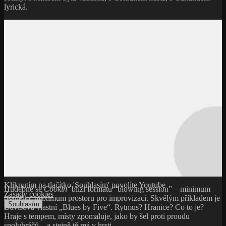
lyrická.
Kliknutím na tlačítko 'Souhlasím' povolíte Youtube
Hudebně se
Cookin’
blíží formátu “blowing session” – minimum
Zásady cookies
psaného, maximum prostoru pro improvizaci. Skvělým příkladem je
Souhlasím
Davisova vlastní „Blues by Five“. Rytmus? Hranice? Co to je?
Hraje s tempem, místy zpomaluje, jako by šel proti proudu
spoluhráčů – a stejně tě má v hrsti.