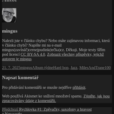
mingus
Nalezli jste v článku chybu? Nebo máte zajímavou informaci, která
v článku chybí? Napište mi na e-mail
mingus(zavínáč)cernejpudink(tečka)cz. Děkuji. Moje texty šířím
pod licencí
CC BY-SA 4.0
.
Zobrazit všechny příspěvky, jejichž
autorem je mingus
Publikováno:
Autor:
Rubriky:
Štítky:
21. 7. 2025
mingus
Album týdne
Hard bop
,
Jazz
,
MilesAndTrane100
Napsat komentář
Pro přidávání komentářů se musíte nejdříve
přihlásit
.
Web používá Akismet ke snížení množství spamu.
Zjistěte, jak jsou
zpracovávány údaje z komentářů.
Navigace
Předchozí
Předchozí
Rychlovka #1: Zpěvačky, saxofony a hravost
příspěvek:
z Newcastlu