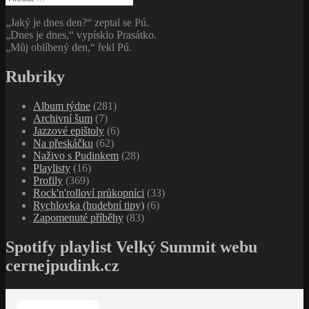
„Jaký je dnes den?“ zeptal se Pú.
„Dnes je dnes,“ vypísklo Prasátko.
„Můj oblíbený den,“ řekl Pú.
Rubriky
Album týdne
(281)
Archivní šum
(7)
Jazzové epištoly
(6)
Na přeskáčku
(62)
Naživo s Pudinkem
(28)
Playlisty
(16)
Profily
(369)
Rock'n'rolloví průkopníci
(33)
Rychlovka (hudební tipy)
(6)
Zapomenuté příběhy
(83)
Spotify playlist Velký Summit webu
cernejpudink.cz