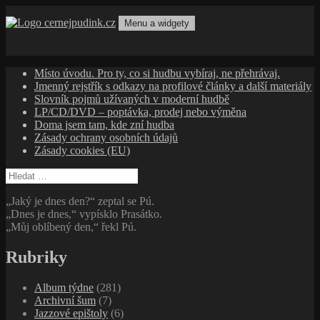
Přejít
k
Menu a widgety
obsahu
cernejpudink.cz
Hudební magazín o zapomenutých příbězích, jazzu, alternativě
webu
a albech s hlubším kontextem
Místo úvodu. Pro ty, co si hudbu vybíraj, ne přehrávaj.
Jmenný rejstřík s odkazy na profilové články a další materiály
Slovník pojmů užívaných v moderní hudbě
LP/CD/DVD – poptávka, prodej nebo výměna
Doma jsem tam, kde zní hudba
Zásady ochrany osobních údajů
Zásady cookies (EU)
Vyhledávání
„Jaký je dnes den?“ zeptal se Pú.
„Dnes je dnes,“ vypísklo Prasátko.
„Můj oblíbený den,“ řekl Pú.
Rubriky
Album týdne
(281)
Archivní šum
(7)
Jazzové epištoly
(6)