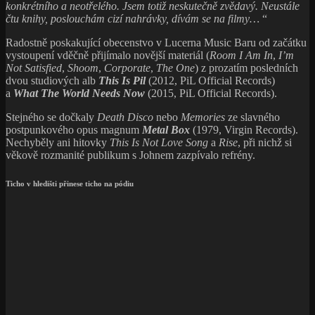
konkrétního a neotřelého. Jsem totiž neskutečně zvědavý. Neustále
čtu knihy, poslouchám cizí nahrávky, dívám se na filmy…
“
Radostně poskakující obecenstvo v Lucerna Music Baru od začátku
vystoupení vděčně přijímalo novější materiál (
Room I Am In
,
I’m
Not Satisfied
,
Shoom
,
Corporate
,
The One
) z prozatím posledních
dvou studiových alb
This Is Pil
(2012, PiL Official Records)
a
What The World Needs Now
(2015, PiL Official Records).
Stejného se dočkaly
Death Disco
nebo
Memories
ze slavného
postpunkového opus magnum
Metal Box
(1979, Virgin Records).
Nechyběly ani hitovky
This Is Not Love Song
a
Rise
, při nichž si
věkově rozmanité publikum s Johnem zazpívalo refrény.
Ticho v hledišti přinese ticho na pódiu