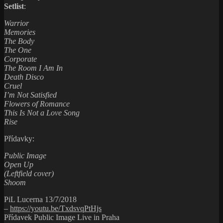
Setlist
:
Warrior
Memories
The Body
The One
Corporate
The Room I Am In
Death Disco
Cruel
I’m Not Satisfied
Flowers of Romance
This Is Not a Love Song
Rise
Přídavky:
Public Image
Open Up
(Leftfield cover)
Shoom
PiL Lucerna 13/7/2018
–
https://youtu.be/TxdsvqPtHjs
Přídavek Public Image Live in Praha