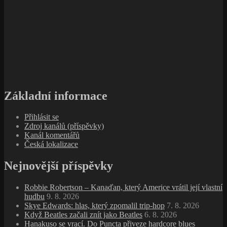
Základní informace
Přihlásit se
Zdroj kanálů (příspěvky)
Kanál komentářů
Česká lokalizace
Nejnovější příspěvky
Robbie Robertson – Kanaďan, který Americe vrátil její vlastní
hudbu
9. 8. 2026
Skye Edwards: hlas, který zpomalil trip‑hop
7. 8. 2026
Když Beatles začali znít jako Beatles
6. 8. 2026
Hanakuso se vrací. Do Puncta přiveze hardcore blues