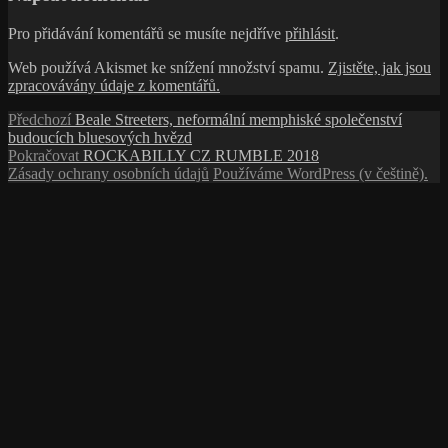
Pro přidávání komentářů se musíte nejdříve
přihlásit
.
Web používá Akismet ke snížení množství spamu.
Zjistěte, jak jsou
zpracovávány údaje z komentářů.
Navigace
Předchozí
Předchozí
Beale Streeters, neformální memphiské společenství
příspěvek:
budoucích bluesových hvězd
pro
Následující
Pokračovat
ROCKABILLY CZ RUMBLE 2018
příspěvek
příspěvek:
Zásady ochrany osobních údajů
Používáme WordPress (v češtině).