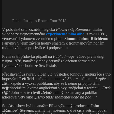
Public Image is Rotten Tour 2018
V polovině setu zazněla magická
Flowers Of Romance
, titulní
skladba ze stejnojmenného
experimentálního alba
z roku 1981,
věnovaná Lydonovu zesnulému příteli
Simonu Johnu Ritchiemu
.
Fanynky v jejím závěru hodily směrem k frontmanovým nohám
rudou květinu a po chvilce i podprsenku.
První ze tří přídavků připadl na
Public Image
, vůbec první singl
z října 1978, natočený tehdy čerstvě založenou formací po
Lydonově odchodu ze Sex Pistols.
Představení uzavíraly
Open Up
, výsledek Johnovy spolupráce s trip
hopovými
Leftfield
a několikaminutová
Shoom
, během níž zpěvák
ztišil kapelu a vyzval publikum, aby se k němu připojilo těmi
nejjednodušími dvěma anglickými slovy, znějícími v refrénu: „
Fuck
Off!
“ John se v té chvíli zřejmě cítil být zklamaný a publiku
adresoval věty jako „
Ticho bude znamenat ticho na pódiu
.“
Součástí show byl i manažer PiL a výkonný producent
John
„Rambo“ Stevens
, známý mj. nošením o dvě čísla větších bot zn.