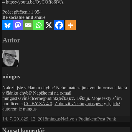
–
https://youtu.be/OyCQffo6iVA
Počet přečtení:
1 954
Be sociable and share
Autor
mingus
Nalezli jste v článku chybu? Nebo máte zajímavou informaci, která
v článku chybí? Napište mi na e-mail
mingus(zavínáč)cernejpudink(tečka)cz. Děkuji. Moje texty šířím
pod licencí
CC BY-SA 4.0
.
Zobrazit všechny příspěvky, jejichž
autorem je mingus
Publikováno:
Autor:
Rubriky:
Štítky:
14. 7. 2018
29. 12. 2018
mingus
Naživo s Pudinkem
Post Punk
Napsat komentář