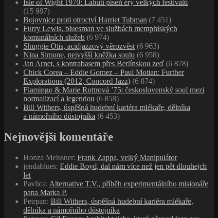
Isle of Wight 1970: Labutí píseň éry velkých festivalů
(15 987)
Bojovnice proti otroctví Harriet Tubman
(7 451)
Furry Lewis, bluesman ve službách memphiských
komunálních služeb
(6 974)
Shuggie Otis, acidjazzový věrozvěst
(6 963)
Nina Simone, nejvyšší kněžka soulu
(6 958)
Jan Arnet, s kontrabasem přes Berlínskou zeď
(6 878)
Chick Corea – Eddie Gomez – Paul Motian: Further
Explorations (2012, Concord Jazz)
(6 874)
Flamingo & Marie Rottrová ’75: československý soul mezi
normalizací a legendou
(6 858)
Bill Withers, úspěšná hudební kariéra mlékaře, dělníka
a námořního důstojníka
(6 453)
Nejnovější komentáře
Honza Meissner
:
Frank Zappa, velký Manipulátor
jendablues
:
Eddie Boyd, dal nám více než jen pět dlouhejch
let
Pavlica
:
Alternative T.V., příběh experimentálního misionáře
pana Marka P.
Petrpan
:
Bill Withers, úspěšná hudební kariéra mlékaře,
dělníka a námořního důstojníka