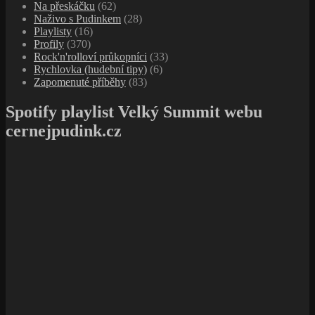
Na přeskáčku
(62)
Naživo s Pudinkem
(28)
Playlisty
(16)
Profily
(370)
Rock'n'rolloví průkopníci
(33)
Rychlovka (hudební tipy)
(6)
Zapomenuté příběhy
(83)
Spotify playlist Velký Summit webu
cernejpudink.cz