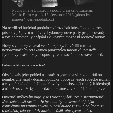
Public Image Limited na pódiu pražského Lucerna
Music Baru v pátek 13. července 2018 (photo by
mingus@cernejpudink.cz)
Na rozdíl od hudební produkce věrozvěstů britského punk rocku
působily již první nahrávky Lydonovy nové party propracovaněji
a totálně proměnily chápání zvukových možností rockové hudby.
Nový styl ale vyvolával velké rozpaky. PiL čelili mnoha
nedorozuměním od skalních punkových fanoušků, přestože
Lydonovy texty nikdy neopustily téma sociální nespravedlnosti.
Lydonův pohled na „sračkosystém“
Obsahovaly jeho pohled na „sračkosystém“ a sžíravou kritikou
nemilosrdně tepaly domácí politické vůdce za jejich sobecké jednání
a chybná rozhodnutí. Upozorňovaly na nebezpečí různých ideologií
a náboženství. V jejich hledáčku ostatně „uvíznul“ i úřad Papeže.
Ohledně směřování kapely se Lydon vyjádřil zcela srozumitelně:
„
Ve skutečnosti necítím, že bychom byli ovlivněni nějakým
konkrétním hudebním stylem. V naší hudbě je VŠE! Zajímám se
o každého, kdo vynaloží jakékoliv úsilí, aby vytvořil něco