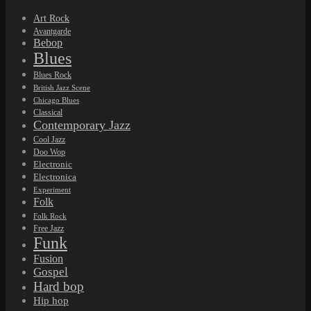
Art Rock
Avantgarde
Bebop
Blues
Blues Rock
British Jazz Scene
Chicago Blues
Classical
Contemporary Jazz
Cool Jazz
Doo Wop
Electronic
Electronica
Experiment
Folk
Folk Rock
Free Jazz
Funk
Fusion
Gospel
Hard bop
Hip hop