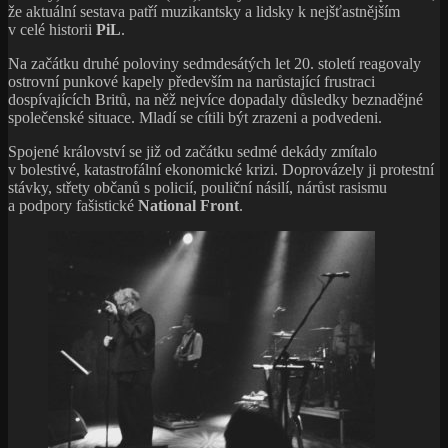
že aktuální sestava patří muzikantsky a lidsky k nejšťastnějším
v celé historii
PiL
.
Na začátku druhé poloviny sedmdesátých let 20. století reagovaly
ostrovní punkové kapely především na narůstající frustraci
dospívajících Britů, na něž nejvíce dopadaly důsledky beznadějné
společenské situace. Mladí se cítili být zrazeni a podvedeni.
Spojené království se již od začátku sedmé dekády zmítalo
v bolestivé, katastrofální ekonomické krizi. Doprovázely ji protestní
stávky, střety občanů s policií, pouliční násilí, nárůst rasismu
a podpory fašistické
National Front
.