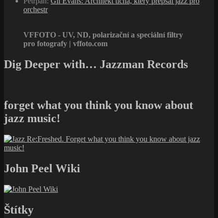
Petrpan
:
Gil Evans: Architekt ticha, který přepsal jazz pro
orchestr
VFFOTO - UV, ND, polarizační a speciální filtry
pro fotografy | vffoto.com
Dig Deeper with… Jazzman Records
forget what you think you know about
jazz music!
John Peel Wiki
Štítky