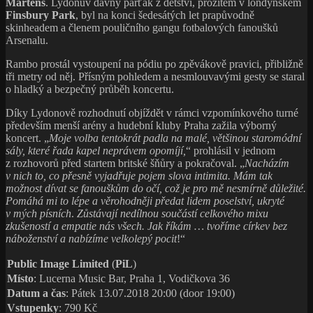
Martens
. Lydonův dávný parťák z dětství, prožitém v londýnském
Finsbury Park
, byl na konci šedesátých let prapůvodně
skinheadem a členem pouličního gangu fotbalových fanoušků
Arsenalu.
Rambo prostál vystoupení na pódiu po zpěvákově pravici, přibližně
tři metry od něj. Přísným pohledem a nesmlouvavými gesty se staral
o hladký a bezpečný průběh koncertu.
Díky Lydonově rozhodnutí objíždět v rámci vzpomínkového turné
především menší arény a hudební kluby Praha zažila výborný
koncert. „
Moje volba tentokrát padla na malé, většinou staromódní
sály, které řada kapel neprávem opomíjí,
“ prohlásil v jednom
z rozhovorů před startem britské šňůry a pokračoval. „
Nacházím
v nich to, co přesně vyjadřuje pojem slova intimita. Mám tak
možnost dívat se fanouškům do očí, což je pro mě nesmírně důležité.
Pomáhá mi to lépe a věrohodněji předat lidem poselství, ukryté
v mých písních
.
Zůstávají nedílnou součástí celkového mixu
zkušeností a empatie nás všech. Jak říkám … tvoříme církev bez
náboženství a nabízíme velkolepý pocit
!“
Public Image Limited
(
PiL
)
Místo
: Lucerna Music Bar, Praha 1, Vodičkova 36
Datum a čas
: Pátek 13.07.2018 20:00 (door 19:00)
Vstupenky
: 790 Kč