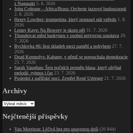
z Nagasaki
5. 8. 2026
John Coltrane – Africa/Brass: Orchestr jazzové budoucnosti
2. 8. 2026
Henry Lowther: trumpetista, který nemusel stát vpředu
1. 8.
2026
Lenny Kaye: Na Bowery je skoro pět
31. 7. 2026
Thundercat mění baskytaru v osobní nervovou soustavu
29.
7. 2026
Rychlovka #6: šest skladeb mezi pamětí a pohybem
27. 7.
2026
Dead Kennedys: Kabaret, v němž se porouchala demokracie
25. 7. 2026
Sarah Vaughan: Šest nočních proměn hlasu, který ohýbal
melodii, rytmus i čas
23. 7. 2026
Poslední z pařížské noci. Zemřel René Urtreger
21. 7. 2026
Archivy
Archivy
Nejčtenější příspěvky
Van Morrison: Léčivá hra pro unavenou duši
(26 844)