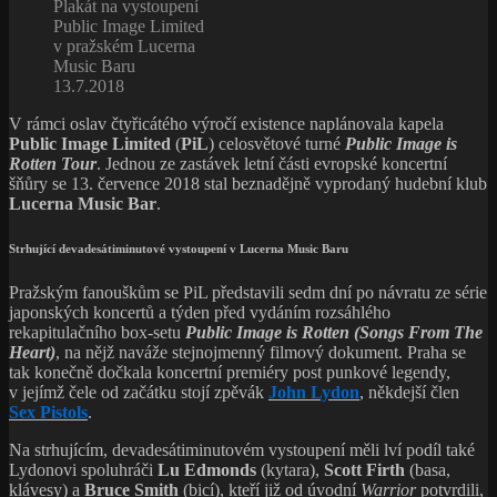
Plakát na vystoupení
Public Image Limited
v pražském Lucerna
Music Baru
13.7.2018
V rámci oslav čtyřicátého výročí existence naplánovala kapela
Public Image Limited
(
PiL
) celosvětové turné
Public Image is
Rotten Tour
. Jednou ze zastávek letní části evropské koncertní
šňůry se 13. července 2018 stal beznadějně vyprodaný hudební klub
Lucerna Music Bar
.
Strhující devadesátiminutové vystoupení v Lucerna Music Baru
Pražským fanouškům se PiL představili sedm dní po návratu ze série
japonských koncertů a týden před vydáním rozsáhlého
rekapitulačního box-setu
Public Image is Rotten (Songs From The
Heart)
, na nějž naváže stejnojmenný filmový dokument. Praha se
tak konečně dočkala koncertní premiéry post punkové legendy,
v jejímž čele od začátku stojí zpěvák
John Lydon
, někdejší člen
Sex Pistols
.
Na strhujícím, devadesátiminutovém vystoupení měli lví podíl také
Lydonovi spoluhráči
Lu Edmonds
(kytara),
Scott Firth
(basa,
klávesy) a
Bruce Smith
(bicí), kteří již od úvodní
Warrior
potvrdili,