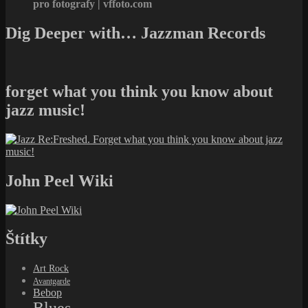
pro fotografy | vffoto.com
Dig Deeper with… Jazzman Records
forget what you think you know about
jazz music!
John Peel Wiki
Štítky
Art Rock
Avantgarde
Bebop