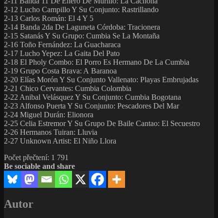
2-11 Banda 11 De Enero De Murillo: La Cachona
2-12 Lucho Campillo Y Su Conjunto: Rastrillando
2-13 Carlos Román: El 4 Y 5
2-14 Banda 2da De Laguneta Córdoba: Tracionera
2-15 Satanás Y Su Grupo: Cumbia Se La Montaña
2-16 Toño Fernández: La Guacharaca
2-17 Lucho Yepez: La Gaita Del Pato
2-18 El Pholy Combo: El Porro Es Hermano De La Cumbia
2-19 Grupo Costa Brava: A Baranoa
2-20 Elías Morón Y Su Conjunto Vallenato: Playas Embrujadas
2-21 Chico Cervantes: Cumbia Colombia
2-22 Anibal Velásquez Y Su Conjunto: Cumbia Bogotana
2-23 Alfonso Puerta Y Su Conjunto: Pescadores Del Mar
2-24 Miguel Durán: Elionora
2-25 Celia Estremor Y Su Grupo De Baile Cantao: El Secuestro
2-26 Hermanos Tuiran: Lluvia
2-27 Unknown Artist: El Niño Llora
Počet přečtení:
1 791
Be sociable and share
Autor