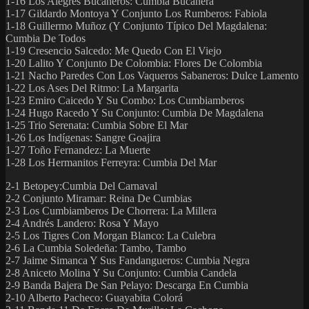
1-16 Los Alegres Bucaneros: Cumbia Bucanera
1-17 Gildardo Montoya Y Conjunto Los Rumberos: Fabiola
1-18 Guillermo Muñoz (Y Conjunto Típico Del Magdalena:
Cumbia De Todos
1-19 Cresencio Salcedo: Me Quedo Con El Viejo
1-20 Lalito Y Conjunto De Colombia: Flores De Colombia
1-21 Nacho Paredes Con Los Vaqueros Sabaneros: Dulce Lamento
1-22 Los Ases Del Ritmo: La Margarita
1-23 Emiro Caicedo Y Su Combo: Los Cumbiamberos
1-24 Hugo Racedo Y Su Conjunto: Cumbia De Magdalena
1-25 Trio Serenata: Cumbia Sobre El Mar
1-26 Los Indígenas: Sangre Goajira
1-27 Toño Fernandez: La Muerte
1-28 Los Hermanitos Ferreyra: Cumbia Del Mar
2-1 Betopey:Cumbia Del Carnaval
2-2 Conjunto Miramar: Reina De Cumbias
2-3 Los Cumbiamberos De Chorrera: La Millera
2-4 Andrés Landero: Rosa Y Mayo
2-5 Los Tigres Con Morgan Blanco: La Culebra
2-6 La Cumbia Soledeña: Tambo, Tambo
2-7 Jaime Simanca Y Sus Fandangueros: Cumbia Negra
2-8 Aniceto Molina Y Su Conjunto: Cumbia Candela
2-9 Banda Bajera De San Pelayo: Descarga En Cumbia
2-10 Alberto Pacheco: Guayabita Colorá