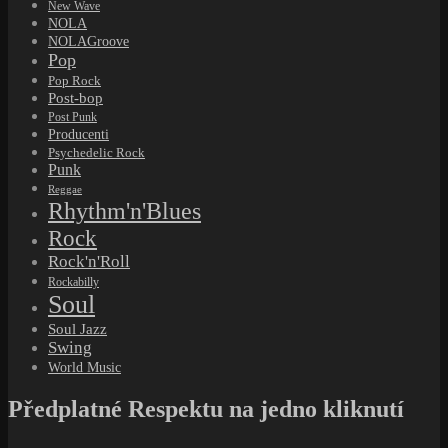
New Wave
NOLA
NOLAGroove
Pop
Pop Rock
Post-bop
Post Punk
Producenti
Psychedelic Rock
Punk
Reggae
Rhythm'n'Blues
Rock
Rock'n'Roll
Rockabilly
Soul
Soul Jazz
Swing
World Music
Předplatné Respektu na jedno kliknutí