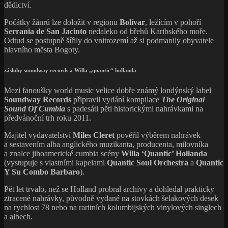
dědictví.
Počátky žánrů lze doložit v regionu
Bolívar
, ležícím v pohoří
Serrania de San Jacinto
nedaleko od břehů Karibského moře.
Odtud se postupně šířily do vnitrozemí až si podmanily obyvatele
hlavního města Bogoty.
zásluhy soundway records a Willa „quantic“ hollanda
Mezi fanoušky world music velice dobře známý londýnský label
Soundway Records
připravil vydání kompilace
The Original
Sound Of Cumbia
s padesáti pěti historickými nahrávkami na
předvánoční trh roku 2011.
Majitel vydavatelství
Miles Cleret
pověřil výběrem nahrávek
a sestavením alba anglického muzikanta, producenta, milovníka
a znalce jihoamerické cumbia scény
Willa ‘Quantic’ Hollanda
(vystupuje s vlastními kapelami
Quantic Soul Orchestra
a
Quantic
Y Su Combo Barbaro
).
Pět let trvalo, než se Holland probral archívy a dohledal prakticky
ztracené nahrávky, původně vydané na stovkách šelakových desek
na rychlost 78 nebo na raritních kolumbijských vinylových singlech
a albech.