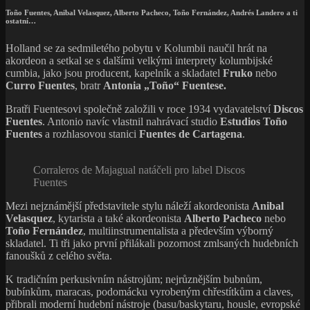
Toño Fuentes, Anibal Velasquez
,
Alberto Pacheco
,
Toño Fernández, Andrés Landero a ti
ostatní…
Holland se za sedmiletého pobytu v Kolumbii naučil hrát na
akordeon a setkal se s dalšími velkými interprety kolumbijské
cumbia, jako jsou producent, kapelník a skladatel
Fruko
nebo
Curro Fuentes
, bratr
Antonia „Toño“ Fuentese.
Bratři Fuentesovi společně založili v roce 1934 vydavatelství
Discos
Fuentes
. Antonio navíc vlastnil nahrávací studio
Estudios Toño
Fuentes
a rozhlasovou stanici
Fuentes de Cartagena
.
Corraleros de Majagual natáčeli pro label Discos
Fuentes
Mezi nejznámější představitele stylu náleží akordeonista
Anibal
Velasquez
, kytarista a také akordeonista
Alberto Pacheco
nebo
Toño Fernández
, multiinstrumentalista a především výborný
skladatel. Ti tři jako první přilákali pozornost zmlsaných hudebních
fanoušků z celého světa.
K tradičním perkusivním nástrojům; nejrůznějším bubnům,
bubínkům, maracas, podomácku vyrobeným chřestítkům a claves,
přibrali moderní hudební nástroje (basu/baskytaru, housle, evropské