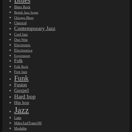
Blues
Blues Rock
British Jazz Scene
Chicago Blues
Classical
Contemporary Jazz
Cool Jazz
Doo Wop
Electronic
Electronica
Experiment
Folk
Folk Rock
Free Jazz
Funk
Fusion
Gospel
Hard bop
Hip hop
Jazz
Latin
MilesAndTrane100
Modalita