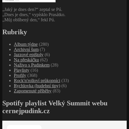
„Jaký je dnes den?“ zeptal se Pú.
„Dnes je dnes,“ vypísklo Prasátko.
„Můj oblíbený den,“ řekl Pú.
Rubriky
Album týdne
(280)
Archivní šum
(7)
Jazzové epištoly
(6)
Na přeskáčku
(62)
Naživo s Pudinkem
(28)
Playlisty
(16)
Profily
(368)
Rock'n'rolloví průkopníci
(33)
Rychlovka (hudební tipy)
(6)
Zapomenuté příběhy
(83)
Spotify playlist Velký Summit webu
cernejpudink.cz