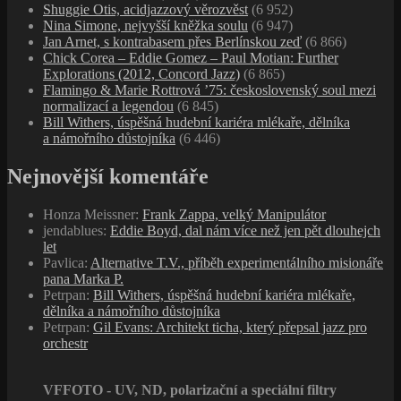
Shuggie Otis, acidjazzový věrozvěst
(6 952)
Nina Simone, nejvyšší kněžka soulu
(6 947)
Jan Arnet, s kontrabasem přes Berlínskou zeď
(6 866)
Chick Corea – Eddie Gomez – Paul Motian: Further
Explorations (2012, Concord Jazz)
(6 865)
Flamingo & Marie Rottrová ’75: československý soul mezi
normalizací a legendou
(6 845)
Bill Withers, úspěšná hudební kariéra mlékaře, dělníka
a námořního důstojníka
(6 446)
Nejnovější komentáře
Honza Meissner
:
Frank Zappa, velký Manipulátor
jendablues
:
Eddie Boyd, dal nám více než jen pět dlouhejch
let
Pavlica
:
Alternative T.V., příběh experimentálního misionáře
pana Marka P.
Petrpan
:
Bill Withers, úspěšná hudební kariéra mlékaře,
dělníka a námořního důstojníka
Petrpan
:
Gil Evans: Architekt ticha, který přepsal jazz pro
orchestr
VFFOTO - UV, ND, polarizační a speciální filtry