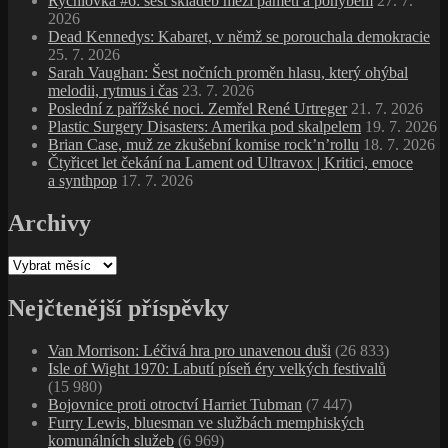
Rychlovka #6: šest skladeb mezi pamětí a pohybem
27. 7.
2026
Dead Kennedys: Kabaret, v němž se porouchala demokracie
25. 7. 2026
Sarah Vaughan: Šest nočních proměn hlasu, který ohýbal
melodii, rytmus i čas
23. 7. 2026
Poslední z pařížské noci. Zemřel René Urtreger
21. 7. 2026
Plastic Surgery Disasters: Amerika pod skalpelem
19. 7. 2026
Brian Case, muž ze zkušební komise rock’n’rollu
18. 7. 2026
Čtyřicet let čekání na Lament od Ultravox | Kritici, emoce
a synthpop
17. 7. 2026
Archivy
Archivy
Nejčtenější příspěvky
Van Morrison: Léčivá hra pro unavenou duši
(26 833)
Isle of Wight 1970: Labutí píseň éry velkých festivalů
(15 980)
Bojovnice proti otroctví Harriet Tubman
(7 447)
Furry Lewis, bluesman ve službách memphiských
komunálních služeb
(6 969)