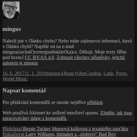
mingus
Nalezli jste v článku chybu? Nebo máte zajímavou informaci, která
v článku chybí? Napište mi na e-mail
mingus(zavínáč)cernejpudink(tečka)cz. Děkuji. Moje texty šířím
pod licencí
CC BY-SA 4.0
.
Zobrazit všechny příspěvky, jejichž
autorem je mingus
Publikováno:
Autor:
Rubriky:
Štítky:
16. 6. 2017
11. 1. 2019
mingus
Album týdne
Cumbia
,
Latin
,
Porro
,
World Music
Napsat komentář
Pro přidávání komentářů se musíte nejdříve
přihlásit
.
Web používá Akismet ke snížení množství spamu.
Zjistěte, jak jsou
zpracovávány údaje z komentářů.
Navigace
Předchozí
Předchozí
Bessie Tucker, bluesová královna z texaského pasťáku
příspěvek:
Následující
Pokračovat
Larry Williams, hitmaker a „zlobivej“ Bad Boy