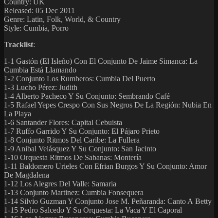
Country: UK
Released: 05 Dec 2011
Genre: Latin, Folk, World, & Country
Style: Cumbia, Porro
Tracklist
:
1-1 Gastón (El Isleño) Con El Conjunto De Jaime Simanca: La
Cumbia Está Llamando
1-2 Conjunto Los Rumberos: Cumbia Del Puerto
1-3 Lucho Pérez: Judith
1-4 Alberto Pacheco Y Su Conjunto: Sembrando Café
1-5 Rafael Yepes Crespo Con Sus Negros De La Región: Nubia En
La Playa
1-6 Santander Flores: Capital Cebuista
1-7 Ruffo Garrido Y Su Conjunto: El Pájaro Prieto
1-8 Conjunto Ritmos Del Caribe: La Fullera
1-9 Anibal Velásquez Y Su Conjunto: San Jacinto
1-10 Orquesta Ritmos De Sabanas: Montería
1-11 Baldomero Urieles Con Efrian Burgos Y Su Conjunto: Amor
De Magdalena
1-12 Los Alegres Del Valle: Samaria
1-13 Conjunto Martinez: Cumbia Fonsequera
1-14 Silvio Guzman Y Conjunto Jose M. Peñaranda: Canto A Betty
1-15 Pedro Salcedo Y Su Orquesta: La Vaca Y El Caporal