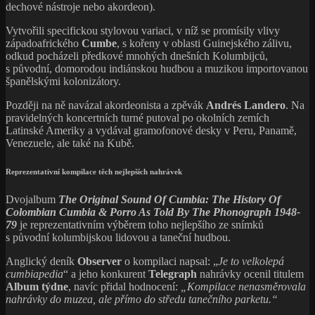
dechové nástroje nebo akordeon).
Vytvořili specifickou stylovou variaci, v níž se promísily vlivy
západoafrického
Cumbe
, s kořeny v oblasti Guinejského zálivu,
odkud pocházeli předkové mnohých dnešních Kolumbijců,
s původní, domorodou indiánskou hudbou a muzikou importovanou
španělskými kolonizátory.
Později na ně navázal akordeonista a zpěvák
Andrés Landero
. Na
pravidelných koncertních turné putoval po okolních zemích
Latinské Ameriky a vydával gramofonové desky v Peru, Panamě,
Venezuele, ale také na Kubě.
Reprezentativní kompilace těch nejlepších nahrávek
Dvojalbum
The
Original Sound Of Cumbia: The History Of
Colombian Cumbia & Porro As Told By The Phonograph 1948-
79
je reprezentativním výběrem toho nejlepšího ze snímků
s původní kolumbijskou lidovou a taneční hudbou.
Anglický deník
Observer
o kompilaci napsal: „
Je to velkolepá
cumbiapedia
“ a jeho konkurent
Telegraph
nahrávky ocenil titulem
Album týdne
, navíc přidal hodnocení:
„Kompilace nenasměrovala
nahrávky do muzea, ale přímo do středu tanečního parketu.“