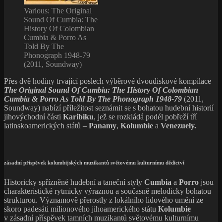
Various: The Original
Sound Of Cumbia: The
History Of Colombian
Cumbia & Porro As
Told By The
Phonograph 1948-79
(2011, Soundway)
Přes dvě hodiny trvající poslech výběrové dvoudiskové kompilace
The Original Sound Of Cumbia: The History Of Colombian
Cumbia & Porro As Told By The Phonograph 1948-79
(2011,
Soundway) nabízí příležitost seznámit se s bohatou hudební historií
jihovýchodní části
Karibiku
, jež se rozkládá podél pobřeží tří
latinskoamerických států –
Panamy
,
Kolumbie
a
Venezuely.
zásadní příspěvek kolumbijských muzikantů světovému kulturnímu dědictví
Historicky spřízněné hudební a taneční styly
Cumbia
a
Porro
jsou
charakteristické rytmicky výraznou a současně melodicky bohatou
strukturou. Významově přerostly z lokálního lidového umění ze
skoro padesáti milionového jihoamerického státu
Kolumbie
v zásadní příspěvek tamních muzikantů světovému kulturnímu