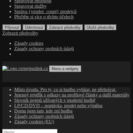
Spravovat možnosti
Spravovat služby
Správa {vendor_count} prodejců
Přečtěte si více o těchto účelech
Přijmout
Odmítnout
Zobrazit předvolby
Uložit předvolby
Zobrazit předvolby
Zásady cookies
Zásady ochrany osobních údajů
Přejít
k
Menu a widgety
obsahu
cernejpudink.cz
Hudební magazín o zapomenutých příbězích, jazzu, alternativě
webu
a albech s hlubším kontextem
Místo úvodu. Pro ty, co si hudbu vybíraj, ne přehrávaj.
Jmenný rejstřík s odkazy na profilové články a další materiály
Slovník pojmů užívaných v moderní hudbě
LP/CD/DVD – poptávka, prodej nebo výměna
Doma jsem tam, kde zní hudba
Zásady ochrany osobních údajů
Zásady cookies (EU)
Vyhledávání