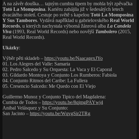
A na závěr douška… tajným cumbia tipem by mohla být zpěvačka
Totó La Momposina
. Kariéru zahájila již v šedesátých letech
dvacátého století. Cestuje po světě s kapelou
Totó La Momposina
Y Sus Tambores
. Vydává například u gabrielovského
Real World
Records
, u kterých nachystala výborná žánrová alba
La Candela
Viva
(1993, Real World Records) nebo novější
Tambolero
(2015,
Real World Records).
Ukázky
:
Výběr pěti skladeb –
https://youtu.be/NaacagexJYo
01. Los Alegres del Valle: Samaria
02. Pedro Salcedo y Su Orquesta: La Vaca y El Caporal
03. Gildardo Montoya y Conjunto Los Rumberos: Fabiola
04. Conjunto Ritmos del Caribe: La Fullera
05. Cresencio Salcedo: Me Quedo con El Viejo
Guillermo Munoz y Conjunto Tipico del Magdalena:
Cumbia de Todos –
https://youtu.be/8qjmgPAYwj4
Anibal Velásquez y Su Conjunto:
San Jacinto –
https://youtu.be/WqvgSir2TRg