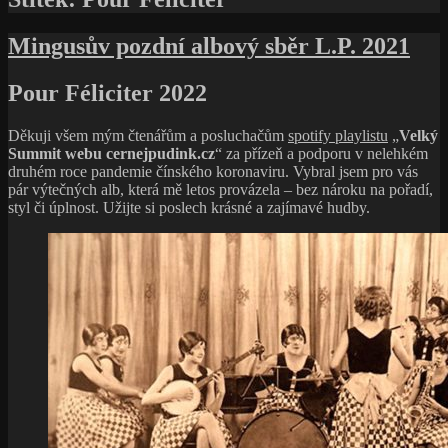
Mingusův pozdní albový sběr L.P. 2021
Pour Féliciter 2022
Děkuji všem mým čtenářům a posluchačům
spotify playlistu
„
Velký
Summit webu cernejpudink.cz
“ za přízeň a podporu v nelehkém
druhém roce pandemie čínského koronaviru. Vybral jsem pro vás
pár výtečných alb, která mě letos provázela – bez nároku na pořadí,
styl či úplnost. Užijte si poslech krásné a zajímavé hudby.