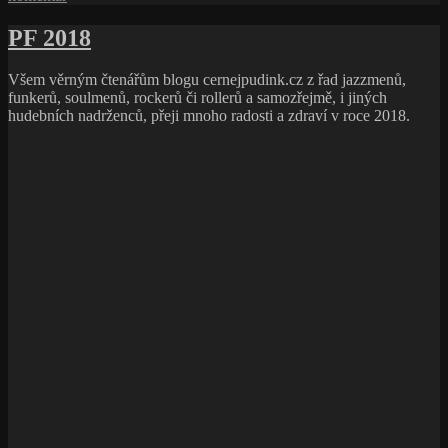
text
s
PF 2018
názvem
PF
Všem věrným čtenářům blogu cernejpudink.cz z řad jazzmenů,
2019
funkerů, soulmenů, rockerů či rollerů a samozřejmě, i jiných
hudebních nadrženců, přeji mnoho radosti a zdraví v roce 2018.