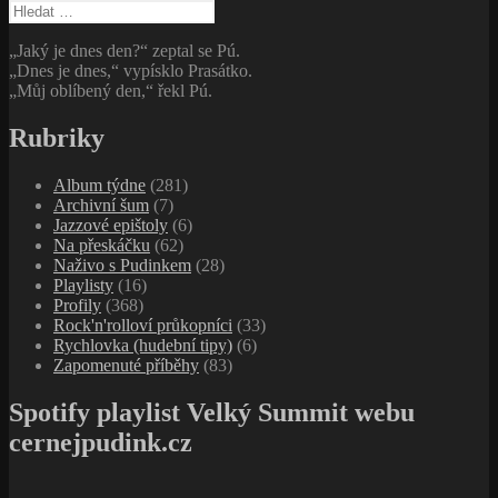
Vyhledávání
„Jaký je dnes den?“ zeptal se Pú.
„Dnes je dnes,“ vypísklo Prasátko.
„Můj oblíbený den,“ řekl Pú.
Rubriky
Album týdne
(281)
Archivní šum
(7)
Jazzové epištoly
(6)
Na přeskáčku
(62)
Naživo s Pudinkem
(28)
Playlisty
(16)
Profily
(368)
Rock'n'rolloví průkopníci
(33)
Rychlovka (hudební tipy)
(6)
Zapomenuté příběhy
(83)
Spotify playlist Velký Summit webu
cernejpudink.cz