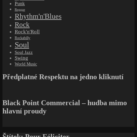
Punk
Reggae
Rhythm'n'Blues
Rock
Rock'n'Roll
Rockabilly
Soul
Soul Jazz
Swing
World Music
Předplatné Respektu na jedno kliknutí
Black Point Commercial – hudba mimo
hlavní proudy
Štítek:
Pour Féliciter