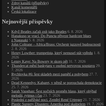
Zdroj kanálů (příspěvky)
Kanál komentářů
Česká lokalizace
Nejnovější příspěvky
Když Beatles začali znít jako Beatles
6. 8. 2026
Hanakuso se vrací. Do Puncta přiveze hardcore blues
z Nagasaki
5. 8. 2026
John Coltrane – Africa/Brass: Orchestr jazzové budoucnosti
2. 8. 2026
Henry Lowther: trumpetista, který nemusel stát vpředu
1. 8.
2026
Lenny Kaye: Na Bowery je skoro pět
31. 7. 2026
Thundercat mění baskytaru v osobní nervovou soustavu
29.
7. 2026
Rychlovka #6: šest skladeb mezi pamětí a pohybem
27. 7.
2026
Dead Kennedys: Kabaret, v němž se porouchala demokracie
25. 7. 2026
Sarah Vaughan: Šest nočních proměn hlasu, který ohýbal
melodii, rytmus i čas
23. 7. 2026
Poslední z pařížské noci. Zemřel René Urtreger
21. 7. 2026
Plastic Surgery Disasters: Amerika pod skalpelem
19. 7. 2026