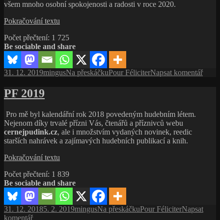
všem mnoho osobní spokojenosti a radosti v roce 2020.
PF
Pokračování textu
2020
Počet přečtení:
1 725
Be sociable and share
Publikováno:
Autor:
Rubriky:
Štítky:
pro
31. 12. 2019
mingus
Na přeskáčku
Pour Féliciter
Napsat komentář
text
s
PF 2019
názv
PF
Pro mě byl kalendářní rok 2018 povedeným hudebním létem.
2020
Nejenom díky trvalé přízni Vás, čtenářů a příznivců webu
cernejpudink.cz
, ale i množstvím vydaných novinek, reedic
starších nahrávek a zajímavých hudebních publikací a knih.
PF
Pokračování textu
2019
Počet přečtení:
1 839
Be sociable and share
Publikováno:
Autor:
Rubriky:
Štítky:
31. 12. 2018
5. 2. 2019
mingus
Na přeskáčku
Pour Féliciter
Napsat
pro
komentář