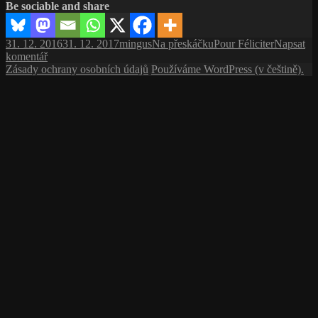
Be sociable and share
Publikováno:
Autor:
Rubriky:
Štítky:
31. 12. 2016
31. 12. 2017
mingus
Na přeskáčku
Pour Féliciter
Napsat
pro
komentář
text
Zásady ochrany osobních údajů
Používáme WordPress (v češtině).
s
názvem
PF
2017