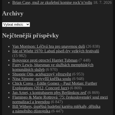
Brian Case, muž ze zkušební komise rock’n’rollu
18. 7. 2026
Archivy
Archivy
Nejčtenější příspěvky
Van Morrison: Léčivá hra pro unavenou duši
(26 838)
Isle of Wight 1970: Labutí píseň éry velkých festivalů
(15 982)
Bojovnice proti otroctví Harriet Tubman
(7 448)
Furry Lewis, bluesman ve službách memphiských
komunálních služeb
(6 970)
Shuggie Otis, acidjazzový věrozvěst
(6 953)
Nina Simone, nejvyšší kněžka soulu
(6 948)
Chick Corea – Eddie Gomez – Paul Motian: Further
Explorations (2012, Concord Jazz)
(6 869)
Jan Arnet, s kontrabasem přes Berlínskou zeď
(6 869)
Flamingo & Marie Rottrová ’75: československý soul mezi
normalizací a legendou
(6 847)
Bill Withers, úspěšná hudební kariéra mlékaře, dělníka
a námořního důstojníka
(6 447)