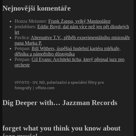
Nejnovější komentáře
Honza Meissner
:
Frank Zappa, velký Manipulátor
jendablues
:
Eddie Boyd, dal nám více než jen pět dlouhejch
let
Pavlica
:
Alternative T.V., příběh experimentálního misionáře
pana Marka P.
Petrpan
:
Bill Withers, úspěšná hudební kariéra mlékaře,
dělníka a námořního důstojníka
Petrpan
:
Gil Evans: Architekt ticha, který přepsal jazz pro
orchestr
VFFOTO - UV, ND, polarizační a speciální filtry pro
fotografy | vffoto.com
Dig Deeper with… Jazzman Records
forget what you think you know about