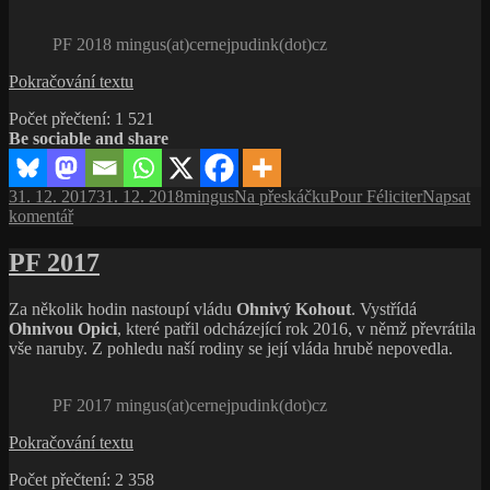
PF 2018 mingus(at)cernejpudink(dot)cz
PF
Pokračování textu
2018
Počet přečtení:
1 521
Be sociable and share
Publikováno:
Autor:
Rubriky:
Štítky:
31. 12. 2017
31. 12. 2018
mingus
Na přeskáčku
Pour Féliciter
Napsat
pro
komentář
text
s
PF 2017
názvem
PF
Za několik hodin nastoupí vládu
Ohnivý Kohout
. Vystřídá
2018
Ohnivou Opici
, které patřil odcházející rok 2016, v němž převrátila
vše naruby. Z pohledu naší rodiny se její vláda hrubě nepovedla.
PF 2017 mingus(at)cernejpudink(dot)cz
PF
Pokračování textu
2017
Počet přečtení:
2 358