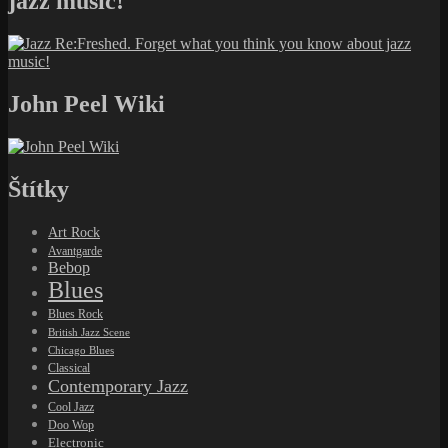
jazz music!
John Peel Wiki
Štítky
Art Rock
Avantgarde
Bebop
Blues
Blues Rock
British Jazz Scene
Chicago Blues
Classical
Contemporary Jazz
Cool Jazz
Doo Wop
Electronic