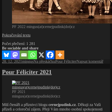
PF 2022 mingus(at)cernejpudink(dot)cz
Mingusův
Pokračování textu
pozdní
Počet přečtení:
1 281
albový
Be sociable and share
sběr
L.P.
2021
Publikováno:
Autor:
Rubriky:
Štítky:
pro
28. 12. 2021
mingus
Na přeskáčku
Pour Féliciter
Napsat komentář
text
s
Pour Féliciter 2021
názv
Ming
pozdn
albov
PF 2021
sběr
mingus(at)cernejpudink(dot)cz
L.P.
2021
Milí čtenáři a příznivci blogu
cernejpudink.cz
. Děkuji za Vaši
přízeň a celoroční zájem. Přeji Vám mnoho osobní spokojenosti