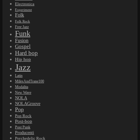
Electronica
Experiment
Folk
Folk Rock
Free Jazz
Funk
Fusion
Gospel
Hard bop
Hip hop
Jazz
Latin
MilesAndTrane100
Modalita
New Wave
NOLA
NOLAGroove
Pop
Pop Rock
Post-bop
Post Punk
Producenti
Psychedelic Rock