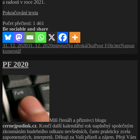
a radosti v roce 2021.
Pour
Pokračování textu
Féliciter
Počet přečtení:
1 461
2021
Be sociable and share
Publikováno:
Autor:
Rubriky:
Štítky:
31. 12. 2020
31. 12. 2020
mingus
Na přeskáčku
Pour Féliciter
Napsat
pro
komentář
text
s
PF 2020
názvem
Pour
Féliciter
2021
Milí čtenáři a příznivci blogu
cernejpudink.cz
. Končí další kalendářní rok naplněný společným
zkoumáním hudebního odkazu nevšedních, často prakticky zcela
zapomenutých, interpretů. Děkuji za Vaši přízeň a zájem. Přeji Vám