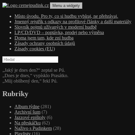
Přejít
Menu a widgety
k
obsahu
cernejpudink.cz
Hudební magazín o zapomenutých příbězích, jazzu, alternativě a alb
Místo úvodu. Pro ty, co si hudbu vybíraj, ne přehrávaj.
webu
Jmenný rejstřík s odkazy na profilové články a další materiály
Slovník pojmů užívaných v moderní hudbě
LP/CD/DVD – poptávka, prodej nebo výměna
Doma jsem tam, kde zní hudba
Zásady ochrany osobních údajů
Zásady cookies (EU)
Vyhledávání
„Jaký je dnes den?“ zeptal se Pú.
„Dnes je dnes,“ vypísklo Prasátko.
„Můj oblíbený den,“ řekl Pú.
Rubriky
Album týdne
(281)
Archivní šum
(7)
Jazzové epištoly
(6)
Na přeskáčku
(62)
Naživo s Pudinkem
(28)
Playlisty
(16)