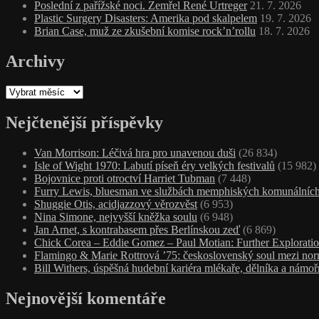
Poslední z pařížské noci. Zemřel René Urtreger
21. 7. 2026
Plastic Surgery Disasters: Amerika pod skalpelem
19. 7. 2026
Brian Case, muž ze zkušební komise rock’n’rollu
18. 7. 2026
Archivy
Archivy
Nejčtenější příspěvky
Van Morrison: Léčivá hra pro unavenou duši
(26 834)
Isle of Wight 1970: Labutí píseň éry velkých festivalů
(15 982)
Bojovnice proti otroctví Harriet Tubman
(7 448)
Furry Lewis, bluesman ve službách memphiských komunálních
Shuggie Otis, acidjazzový věrozvěst
(6 953)
Nina Simone, nejvyšší kněžka soulu
(6 948)
Jan Arnet, s kontrabasem přes Berlínskou zeď
(6 869)
Chick Corea – Eddie Gomez – Paul Motian: Further Exploratio
Flamingo & Marie Rottrová ’75: československý soul mezi nor
Bill Withers, úspěšná hudební kariéra mlékaře, dělníka a námoř
Nejnovější komentáře