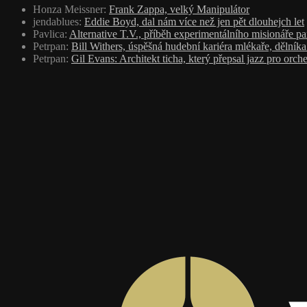
Honza Meissner
:
Frank Zappa, velký Manipulátor
jendablues
:
Eddie Boyd, dal nám více než jen pět dlouhejch let
Pavlica
:
Alternative T.V., příběh experimentálního misionáře p
Petrpan
:
Bill Withers, úspěšná hudební kariéra mlékaře, dělník
Petrpan
:
Gil Evans: Architekt ticha, který přepsal jazz pro orche