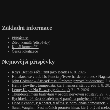
Základní informace
Přihlásit se
Zdroj kanálů (příspěvky)
Kanál komentářů
Česká lokalizace
Nejnovější příspěvky
Když Beatles začali znít jako Beatles
6. 8. 2026
Hanakuso se vrací. Do Puncta přiveze hardcore blues z Nagasa
John Coltrane – Africa/Brass: Orchestr jazzové budoucnosti
2.
Henry Lowther: trumpetista, který nemusel stát vpředu
1. 8. 20
Lenny Kaye: Na Bowery je skoro pět
31. 7. 2026
Thundercat mění baskytaru v osobní nervovou soustavu
29. 7.
Rychlovka #6: šest skladeb mezi pamětí a pohybem
27. 7. 202
Dead Kennedys: Kabaret, v němž se porouchala demokracie
25
Sarah Vaughan: Šest nočních proměn hlasu, který ohýbal melodi