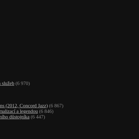
 služeb
(6 970)
ns (2012, Concord Jazz)
(6 867)
malizací a legendou
(6 846)
ního důstojníka
(6 447)