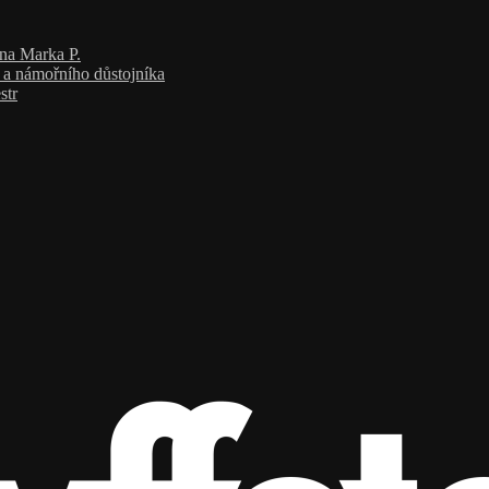
ana Marka P.
a a námořního důstojníka
str