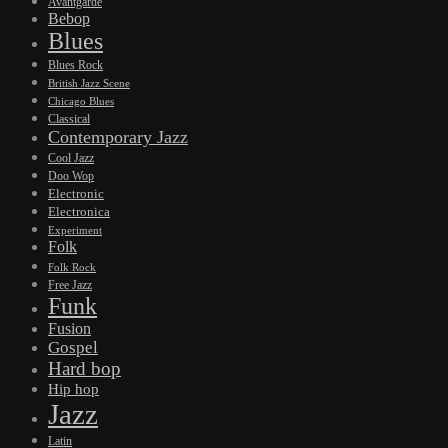
Avantgarde
Bebop
Blues
Blues Rock
British Jazz Scene
Chicago Blues
Classical
Contemporary Jazz
Cool Jazz
Doo Wop
Electronic
Electronica
Experiment
Folk
Folk Rock
Free Jazz
Funk
Fusion
Gospel
Hard bop
Hip hop
Jazz
Latin